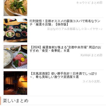
キョウトピ まとめ部
行列覚悟！京都オススメの最強コスパで有名なラン
チ「厳選６店舗」【保存版】
豆はなのリアル京都暮らし☆ヨ～イヤサ～♪
【2024】厳選食材が集まる"京都中央市場" 周辺のお
すすめ「食堂・食事処」８選
Kyotopi まとめ部
【京風居酒屋】使い勝手良好！日本酒でしっぽり
～、肴も美味しい激ウマ居酒屋５選
スイカ小太郎。
楽しいまとめ