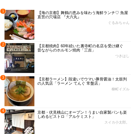
1
【海の京都】舞鶴の恵みを味わう海鮮ランチ♡ 魚屋
直営の穴場店 『大六丸』
ぐるみちゃん
2
【京都焼肉】60年続いた裏寺町の名店を受け継ぐ
昔ながらのホルモン焼肉「三吉」
つきはし
3
【京都ラーメン】段違いでウマい豚骨醤油！太鼓判
の人気店「ラーメン てんぐ 常盤店」
柳町イズル
4
京都・伏見桃山にオープン！うまい自家製パンも楽
しめるビストロ「アルケミスト」
スイカ小太郎。