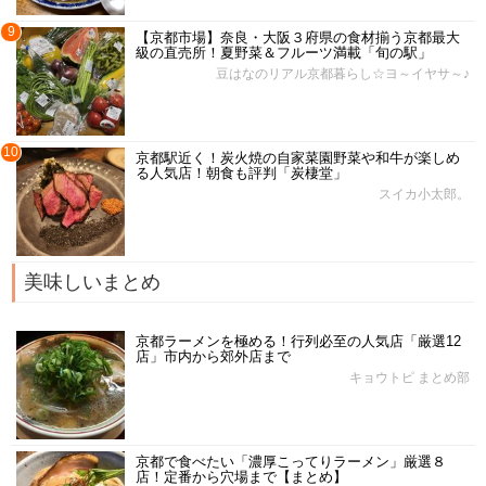
9
【京都市場】奈良・大阪３府県の食材揃う京都最大
級の直売所！夏野菜＆フルーツ満載「旬の駅」
豆はなのリアル京都暮らし☆ヨ～イヤサ～♪
10
京都駅近く！炭火焼の自家菜園野菜や和牛が楽しめ
る人気店！朝食も評判「炭棲堂」
スイカ小太郎。
美味しいまとめ
京都ラーメンを極める！行列必至の人気店「厳選12
店」市内から郊外店まで
キョウトピ まとめ部
京都で食べたい「濃厚こってりラーメン」厳選８
店！定番から穴場まで【まとめ】