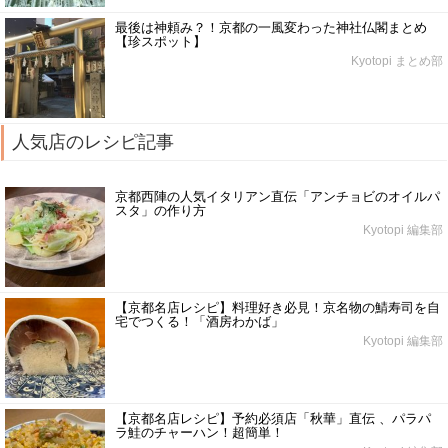
最後は神頼み？！京都の一風変わった神社仏閣まとめ
【珍スポット】
Kyotopi まとめ部
人気店のレシピ記事
京都西陣の人気イタリアン直伝「アンチョビのオイルパ
スタ」の作り方
Kyotopi 編集部
【京都名店レシピ】料理好き必見！京名物の鯖寿司を自
宅でつくる！「酒房わかば」
Kyotopi 編集部
【京都名店レシピ】予約必須店「秋華」直伝 、パラパ
ラ鮭のチャーハン！超簡単！