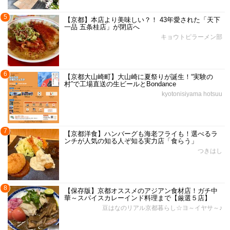
5
【京都】本店より美味しい？！ 43年愛された「天下
一品 五条桂店」が閉店へ
キョウトピラーメン部
6
【京都大山崎町】大山崎に夏祭りが誕生！“実験の
村”で工場直送の生ビールとBondance
kyotonisiyama hotsuu
7
【京都洋食】ハンバーグも海老フライも！選べるラ
ンチが人気の知る人ぞ知る実力店「食らう」
つきはし
8
【保存版】京都オススメのアジアン食材店！ガチ中
華～スパイスカレーインド料理まで【厳選５店】
豆はなのリアル京都暮らし☆ヨ～イヤサ～♪