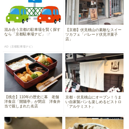
混み合う京都の駐車場を賢く探す
【京都】伏見桃山の素敵なスイー
なら「京都駐車場ナビ」
ツカフェ「パレード伏見洋菓子
店」
AD（京都駐車場ナビ）
【残念】110年の歴史に幕 老舗
京都・伏見桃山にオープン！うま
洋食店「開陽亭」が閉店 洋食弁
い自家製パンも楽しめるビストロ
当で親しまれた名店
「アルケミスト」