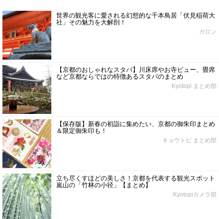
世界の観光客に愛される幻想的な千本鳥居「伏見稲荷大
社」その魅力を大解剖！
ガロン
【京都のおしゃれなスタバ】川床席やお寺ビュー、畳席
など京都ならではの特徴あるスタバのまとめ
Kyotopi まとめ部
【保存版】新春の初詣に集めたい、京都の御朱印まとめ
＆限定御朱印も！
キョウトピ まとめ部
立ち尽くすほどの美しさ！京都を代表する観光スポット
嵐山の「竹林の小径」【まとめ】
Kyotopiカメラ部