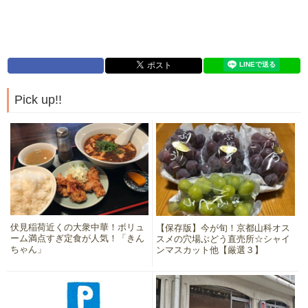
Pick up!!
伏見稲荷近くの大衆中華！ボリュ
【保存版】今が旬！京都山科オス
ーム満点すぎ定食が人気！「きん
スメの穴場ぶどう直売所☆シャイ
ちゃん」
ンマスカット他【厳選３】