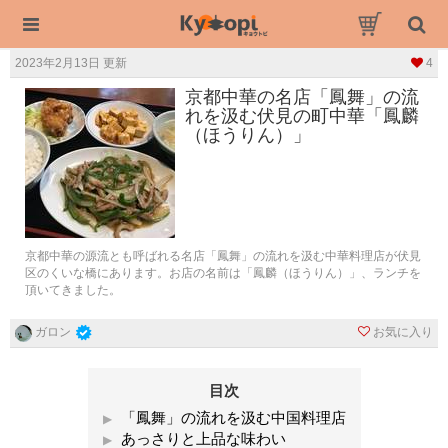
2023年2月13日 更新
4
京都中華の名店「鳳舞」の流
れを汲む伏見の町中華「鳳麟
（ほうりん）」
京都中華の源流とも呼ばれる名店「鳳舞」の流れを汲む中華料理店が伏見
区のくいな橋にあります。お店の名前は「鳳麟（ほうりん）」、ランチを
頂いてきました。
お気に入り
ガロン
目次
「鳳舞」の流れを汲む中国料理店
あっさりと上品な味わい