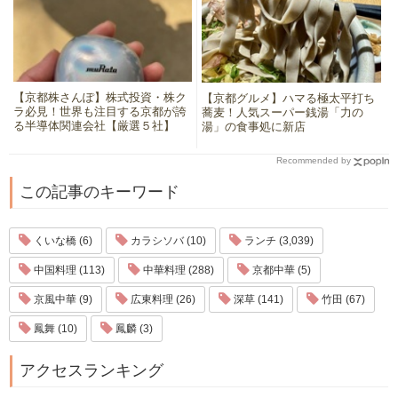
【京都株さんぽ】株式投資・株ク
【京都グルメ】ハマる極太平打ち
ラ必見！世界も注目する京都が誇
蕎麦！人気スーパー銭湯「力の
る半導体関連会社【厳選５社】
湯」の食事処に新店
Recommended by
この記事のキーワード
くいな橋 (6)
カラシソバ (10)
ランチ (3,039)
中国料理 (113)
中華料理 (288)
京都中華 (5)
京風中華 (9)
広東料理 (26)
深草 (141)
竹田 (67)
鳳舞 (10)
鳳麟 (3)
アクセスランキング