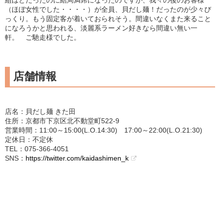
組ほどだったのに結局満席になったのですが、我々の後のお客様
（ほぼ女性でした・・・・）が全員、貝だし麺！だったのが少々び
っくり。もう固定客が着いておられそう。間違いなくまた来ること
になろうかと思われる、淡麗系ラーメン好きなら間違い無い一
軒。 ご馳走様でした。
店舗情報
店名：貝だし麺 きた田
住所：京都市下京区北不動堂町522-9
営業時間：11:00～15:00(L.O.14:30) 17:00～22:00(L.O.21:30)
定休日：不定休
TEL：075-366-4051
SNS：
https://twitter.com/kaidashimen_k