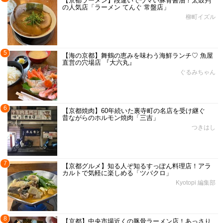
【京都ラーメン】段違いでウマい豚骨醤油！太鼓判
の人気店「ラーメン てんぐ 常盤店」
柳町イズル
5
【海の京都】舞鶴の恵みを味わう海鮮ランチ♡ 魚屋
直営の穴場店 『大六丸』
ぐるみちゃん
6
【京都焼肉】60年続いた裏寺町の名店を受け継ぐ
昔ながらのホルモン焼肉「三吉」
つきはし
7
【京都グルメ】知る人ぞ知るすっぽん料理店！アラ
カルトで気軽に楽しめる「ツバクロ」
Kyotopi 編集部
8
【京都】中央市場近くの豚骨ラーメン店！あっさり