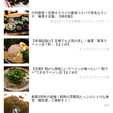
行列覚悟！京都オススメの最強コスパで有名なラン
チ「厳選６店舗」【保存版】
豆はなのリアル京都暮らし☆ヨ～イヤサ～♪
【本場顔負け】京都でも人気の兆し！厳選「家系ラ
ーメン店７軒」【まとめ】
キョウトピラーメン部
【京都】朝から美味しいラーメンが食べたい！“朝ラ
ー”できるラーメン店【まとめ】
キョウトピラーメン部
創業100年の老舗！昭和の雰囲気たっぷりレトロな食
堂「篠田屋」三条駅すぐ！
aya