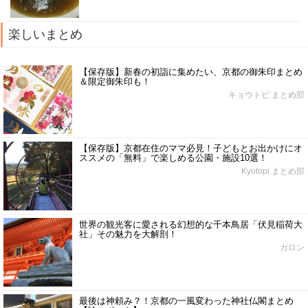
楽しいまとめ
【保存版】新春の初詣に集めたい、京都の御朱印まとめ
＆限定御朱印も！
キョウトピ まとめ部
【保存版】京都在住のママ必見！子どもとお出かけにオ
ススメの「無料」で楽しめる公園・施設10選！
Kyotopi まとめ部
世界の観光客に愛される幻想的な千本鳥居「伏見稲荷大
社」その魅力を大解剖！
ガロン
最後は神頼み？！京都の一風変わった神社仏閣まとめ