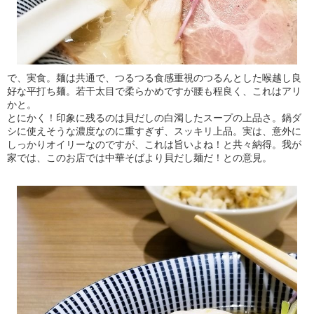
で、実食。麺は共通で、つるつる食感重視のつるんとした喉越し良
好な平打ち麺。若干太目で柔らかめですが腰も程良く、これはアリ
かと。
とにかく！印象に残るのは貝だしの白濁したスープの上品さ。鍋ダ
シに使えそうな濃度なのに重すぎず、スッキリ上品。実は、意外に
しっかりオイリーなのですが、これは旨いよね！と共々納得。我が
家では、このお店では中華そばより貝だし麺だ！との意見。