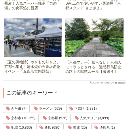
蕎麦！人気スーパー銭湯「力の
BiVi二条で使いやすい居酒屋「京
湯」の食事処に新店
都スタンド きよきよ」
【夏の風物詩】やきもの好きよ、
【京都マナー】知らないと京都人
京都へ集え！清水焼の五条坂名物
にイラっとされる！迷惑行為防止
イベント「五条若宮陶器祭」
の路上の暗黙ルール【厳選４】
Recommended by
この記事のキーワード
きた田 (7)
ラーメン (629)
下京区 (1,331)
京都市 (10,159)
京都駅 (528)
人気エリア (3,899)
地域 (10,860)
新店 (680)
淡麗 (25)
淡麗系 (1)