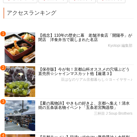
アクセスランキング
1
【残念】110年の歴史に幕 老舗洋食店「開陽亭」が
閉店 洋食弁当で親しまれた名店
Kyotopi 編集部
2
【保存版】今が旬！京都山科オススメの穴場ぶどう
直売所☆シャインマスカット他【厳選３】
豆はなのリアル京都暮らし☆ヨ～イヤサ～♪
3
【夏の風物詩】やきもの好きよ、京都へ集え！清水
焼の五条坂名物イベント「五条若宮陶器祭」
三杯目 J Soup Brothers
4