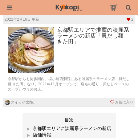
2022年2月16日 更新
2
京都駅エリアで推薦の淡麗系
ラーメンの新店「貝だし麺
きた田」
京都駅からも徒歩圏内、塩小路西洞院にある淡麗系のラーメン店「貝だし
麺 きた田」なり。2021年11月オープンで、店名の通り、貝だしベースの
スープがウリのお店。
スイカ小太郎。
お気に入り
目次
京都駅エリアに淡麗系ラーメンの新店
店舗情報