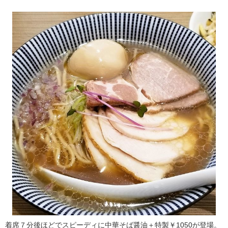
着席７分後ほどでスピーディに中華そば醤油＋特製￥1050が登場。