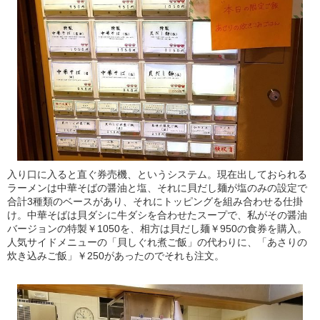
入り口に入ると直ぐ券売機、というシステム。現在出しておられる
ラーメンは中華そばの醤油と塩、それに貝だし麺が塩のみの設定で
合計3種類のベースがあり、それにトッピングを組み合わせる仕掛
け。中華そばは貝ダシに牛ダシを合わせたスープで、私がその醤油
バージョンの特製￥1050を、相方は貝だし麺￥950の食券を購入。
人気サイドメニューの「貝しぐれ煮ご飯」の代わりに、「あさりの
炊き込みご飯」￥250があったのでそれも注文。