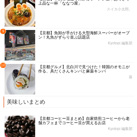
上品な一杯「ななつ屋」
スイカ小太郎。
9
【京都】魚卸が手がける大型海鮮スーパーがオープ
ン！丸魚がずらり並ぶ話題店
Kyotopi 編集部
10
【京都グルメ】北白川で見つけた！韓国のオモニが
作る、具だくさんキンパと麻薬キンパ
葵
美味しいまとめ
【京都コーヒー豆まとめ】自家焙煎コーヒーから老
舗カフェまでコーヒー豆が買えるお店
Kyotopi 編集部