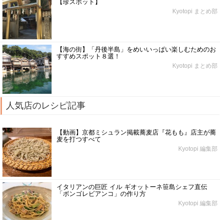
【珍スポット】
Kyotopi まとめ部
【海の街】「丹後半島」をめいいっぱい楽しむためのお
すすめスポット８選！
Kyotopi まとめ部
人気店のレシピ記事
【動画】京都ミシュラン掲載蕎麦店『花もも』店主が蕎
麦を打つすべて
Kyotopi 編集部
イタリアンの巨匠 イル ギオットーネ笹島シェフ直伝
「ボンゴレビアンコ」の作り方
Kyotopi 編集部