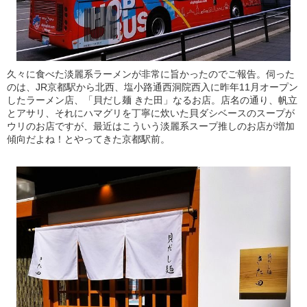
久々に食べた淡麗系ラーメンが非常に旨かったのでご報告。伺った
のは、JR京都駅から北西、塩小路通西洞院西入に昨年11月オープン
したラーメン店、「貝だし麺 きた田」なるお店。店名の通り、帆立
とアサリ、それにハマグリを丁寧に炊いた貝ダシベースのスープが
ウリのお店ですが、最近はこういう淡麗系スープ推しのお店が増加
傾向だよね！とやってきた京都駅前。