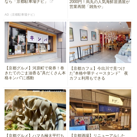
なら「京都駐車場ナビ」
2000円！烏丸の人気海鮮居酒屋が
営業再開「雑魚や」
AD（京都駐車場ナビ）
【京都グルメ】河原町で発券！巻
【京都カフェ】今出川で見つけ
きたてのごま油香る"具だくさん本
た"本格中華ティースタンド" 夜
格キンパ"に感動
カフェ利用もできる
【京都グルメ】ハマる極太平打ち
【京都酒場】リニューアルした