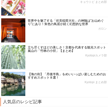
キョウトピ まとめ部
世界中を魅了する「伏見稲荷大社」の神髄は”お山めぐ
り”にあり！朱色の鳥居が続く幻想的な世界
ガロン
立ち尽くすほどの美しさ！京都を代表する観光スポット
嵐山の「竹林の小径」【まとめ】
Kyotopiカメラ部
【海の街】「丹後半島」をめいいっぱい楽しむためのお
すすめスポット８選！
Kyotopi まとめ部
人気店のレシピ記事