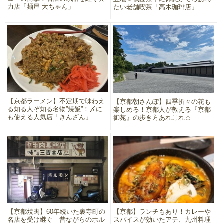
力店「麺屋 大ちゃん」
たい老舗喫茶「高木珈琲店」
【京都ラーメン】不定期で味わえ
【京都朝さんぽ】四季折々の花も
る知る人ぞ知る名物”焼飯”！〆に
楽しめる！京都人が教える『京都
も使える人気店「きんざん」
御苑』の歩き方あれこれ☆
【京都焼肉】60年続いた裏寺町の
【京都】ランチもあり！カレーや
名店を受け継ぐ 昔ながらのホル
スパイスが効いたアテ、九州料理