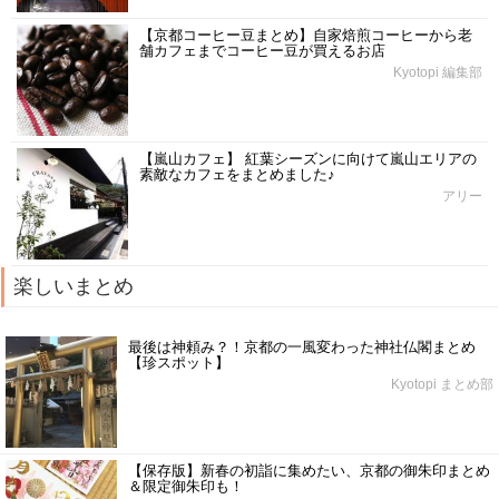
【京都コーヒー豆まとめ】自家焙煎コーヒーから老
舗カフェまでコーヒー豆が買えるお店
Kyotopi 編集部
【嵐山カフェ】 紅葉シーズンに向けて嵐山エリアの
素敵なカフェをまとめました♪
アリー
楽しいまとめ
最後は神頼み？！京都の一風変わった神社仏閣まとめ
【珍スポット】
Kyotopi まとめ部
【保存版】新春の初詣に集めたい、京都の御朱印まとめ
＆限定御朱印も！