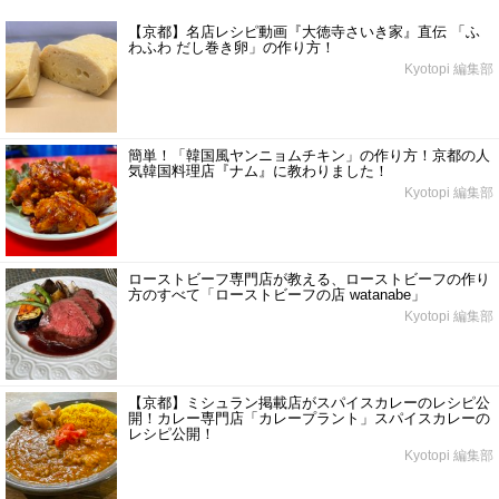
【京都】名店レシピ動画『大徳寺さいき家』直伝 「ふ
わふわ だし巻き卵」の作り方！
Kyotopi 編集部
簡単！「韓国風ヤンニョムチキン」の作り方！京都の人
気韓国料理店『ナム』に教わりました！
Kyotopi 編集部
ローストビーフ専門店が教える、ローストビーフの作り
方のすべて「ローストビーフの店 watanabe」
Kyotopi 編集部
【京都】ミシュラン掲載店がスパイスカレーのレシピ公
開！カレー専門店「カレープラント」スパイスカレーの
レシピ公開！
Kyotopi 編集部