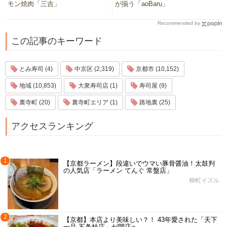
モン焼肉「三吉」
が揃う「aoBaru」
Recommended by
この記事のキーワード
とみ寿司 (4)
中京区 (2,319)
京都市 (10,152)
地域 (10,853)
大衆寿司店 (1)
寿司屋 (9)
裏寺町 (20)
裏寺町エリア (1)
路地裏 (25)
アクセスランキング
1
【京都ラーメン】段違いでウマい豚骨醤油！太鼓判
の人気店「ラーメン てんぐ 常盤店」
柳町イズル
2
【京都】本店より美味しい？！ 43年愛された「天下
一品 五条桂店」が閉店へ