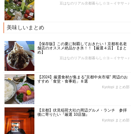
豆はなのリアル京都暮らし☆ヨ～イヤサ～♪
美味しいまとめ
【保存版】この夏に制覇しておきたい！京都有名老
舗店のオススメ絶品かき氷！！【厳選４店】【まと
め】
豆はなのリアル京都暮らし☆ヨ～イヤサ～♪
【2024】厳選食材が集まる"京都中央市場" 周辺のお
すすめ「食堂・食事処」８選
Kyotopi まとめ部
【京都】伏見稲荷大社の周辺グルメ・ランチ 参拝
後に寄りたい『厳選 10店舗』
Kyotopi まとめ部