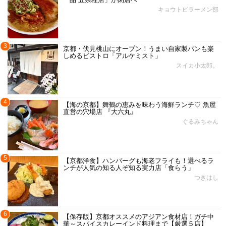
キョウトピラーメン部
3
京都・伏見桃山にオープン！うまい自家製パンも楽
しめるビストロ「アルケミスト」
スイカ小太郎。
4
【海の京都】舞鶴の恵みを味わう海鮮ランチ♡ 魚屋
直営の穴場店 『大六丸』
ぐるみちゃん
5
【京都洋食】ハンバーグも海老フライも！選べるラ
ンチが人気の知る人ぞ知る実力店「食らう」
つきはし
6
【保存版】京都オススメのアジアン食材店！ガチ中
華～スパイスカレーインド料理まで【厳選５店】