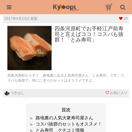
2017年4月23日 更新
10
四条河原町でお手軽江戸前寿
司と言えばココ！コスパも抜
群！「とみ寿司」
四条河原町からすぐ、路地裏にある人気寿司屋さん「とみ寿司」です。コ
スパも抜群で、特ににぎりのセットはオススメですよ。
つきはし
お気に入り
目次
路地裏の人気大衆寿司屋さん
コスパ抜群のセットもオススメ！
とみ寿司 クチコミ情報