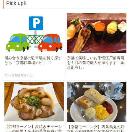
Pick up!!
混み合う京都の駐車場を賢く探す
京都で美味しいお手軽江戸前寿司
なら「京都駐車場ナビ」
を！目の前で職人が握ります「金
兵衛寿し」
AD（京都駐車場ナビ）
【京都ラーメン】炭焼きチャーシ
【京都モーニング】四条烏丸の好
ューの衝撃！名店の系譜を継ぐ実
立地☆祇園祭中に休憩がてら訪れ