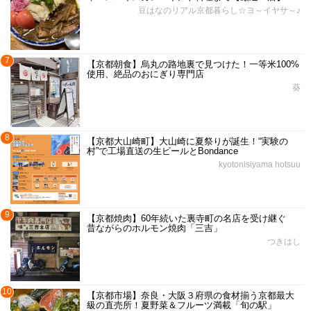
豆はなのリアル京都暮らし☆ヨ～イヤサ～♪
7
【京都朝食】烏丸の路地裏で見つけた！一等米100%
使用、絶品のおにぎり専門店
葵
8
【京都大山崎町】大山崎に夏祭りが誕生！“実験の
村”で工場直送の生ビールとBondance
kyotonisiyama hotsuu
9
【京都焼肉】60年続いた裏寺町の名店を受け継ぐ
昔ながらのホルモン焼肉「三吉」
つきはし
10
【京都市場】奈良・大阪３府県の食材揃う京都最大
級の直売所！夏野菜＆フルーツ満載「旬の駅」