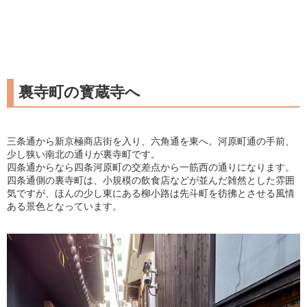
裏寺町の寳蔵寺へ
三条通から新京極商店街を入り、六角通を東へ。河原町通の手前、
少し狭い南北の通りが裏寺町です。
四条通からなら四条河原町の交差点から一筋西の通りになります。
四条通側の裏寺町は、小規模の飲食店などが並んだ雑然とした雰囲
気ですが、ほんの少し東にある柳小路は先斗町を彷彿とさせる風情
ある景色となっています。