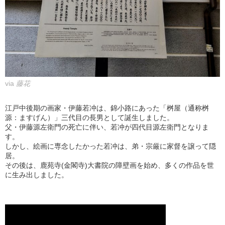
via
藤花
江戸中後期の画家・伊藤若冲は、錦小路にあった「桝屋（通称桝
源：ますげん）」三代目の長男として誕生しました。
父・伊藤源左衛門の死亡に伴い、若冲が四代目源左衛門となりま
す。
しかし、絵画に専念したかった若冲は、弟・宗厳に家督を譲って隠
居。
その後は、鹿苑寺(金閣寺)大書院の障壁画を始め、多くの作品を世
に生み出しました。