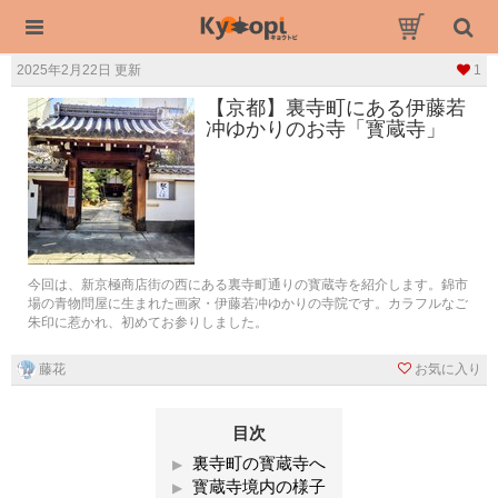
2025年2月22日 更新
1
【京都】裏寺町にある伊藤若
冲ゆかりのお寺「寳蔵寺」
今回は、新京極商店街の西にある裏寺町通りの寳蔵寺を紹介します。錦市
場の青物問屋に生まれた画家・伊藤若冲ゆかりの寺院です。カラフルなご
朱印に惹かれ、初めてお参りしました。
藤花
お気に入り
目次
裏寺町の寳蔵寺へ
寳蔵寺境内の様子