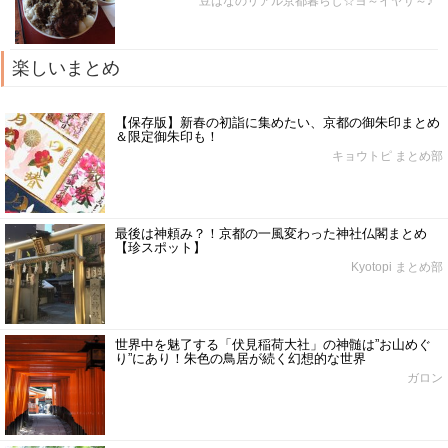
豆はなのリアル京都暮らし☆ヨ～イヤサ～♪
楽しいまとめ
【保存版】新春の初詣に集めたい、京都の御朱印まとめ
＆限定御朱印も！
キョウトピ まとめ部
最後は神頼み？！京都の一風変わった神社仏閣まとめ
【珍スポット】
Kyotopi まとめ部
世界中を魅了する「伏見稲荷大社」の神髄は”お山めぐ
り”にあり！朱色の鳥居が続く幻想的な世界
ガロン