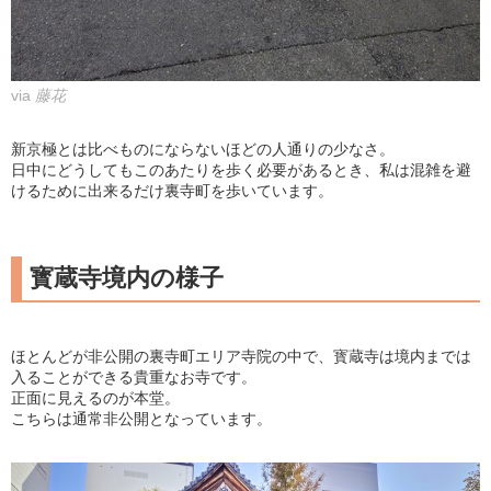
via
藤花
新京極とは比べものにならないほどの人通りの少なさ。
日中にどうしてもこのあたりを歩く必要があるとき、私は混雑を避
けるために出来るだけ裏寺町を歩いています。
寳蔵寺境内の様子
ほとんどが非公開の裏寺町エリア寺院の中で、寳蔵寺は境内までは
入ることができる貴重なお寺です。
正面に見えるのが本堂。
こちらは通常非公開となっています。