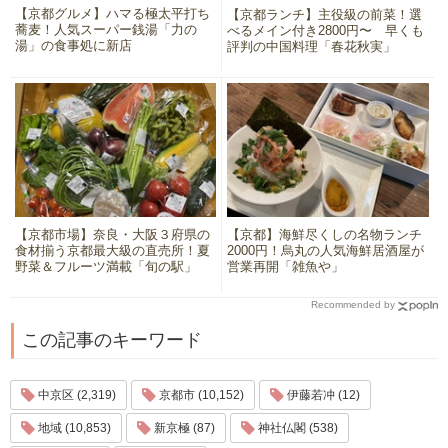
【京都グルメ】ハマる極太平打ち
【京都ランチ】主役級の前菜！選
蕎麦！人気スーパー銭湯「力の
べるメイン付き2800円〜 早くも
湯」の食事処に新店
評判の中国料理「春花秋実」
【京都市場】奈良・大阪３府県の
【京都】海鮮尽くしの名物ランチ
食材揃う京都最大級の直売所！夏
2000円！烏丸の人気海鮮居酒屋が
野菜＆フルーツ満載「旬の駅」
営業再開「雑魚や」
Recommended by
この記事のキーワード
中京区 (2,319)
京都市 (10,152)
伊藤若冲 (12)
地域 (10,853)
新京極 (87)
神社仏閣 (538)