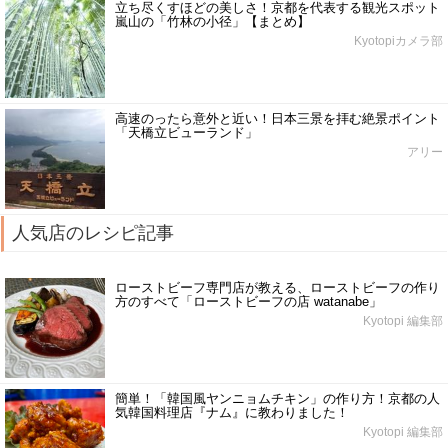
立ち尽くすほどの美しさ！京都を代表する観光スポット
嵐山の「竹林の小径」【まとめ】
Kyotopiカメラ部
高速のったら意外と近い！日本三景を拝む絶景ポイント
「天橋立ビューランド」
アリー
人気店のレシピ記事
ローストビーフ専門店が教える、ローストビーフの作り
方のすべて「ローストビーフの店 watanabe」
Kyotopi 編集部
簡単！「韓国風ヤンニョムチキン」の作り方！京都の人
気韓国料理店『ナム』に教わりました！
Kyotopi 編集部