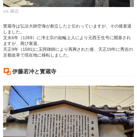
via
藤花
寳蔵寺は弘法大師空海が創立したと伝わっていますが、その後衰退
しました。
文永6年（1269）に浄土宗の如輪上人により元西壬生号に開基され
ますが、再び衰退。
天正9年（1581)に玉阿律師により再興された後、天正19年に秀吉の
京都改革で現在地に移転しました。
伊藤若冲と寳蔵寺