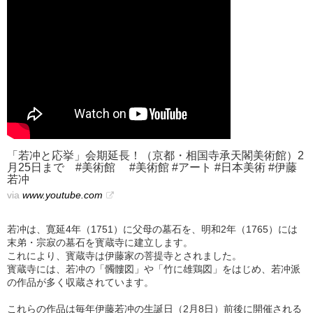
「若冲と応挙」会期延長！（京都・相国寺承天閣美術館）2
月25日まで #美術館 #美術館 #アート #日本美術 #伊藤
若冲
via
www.youtube.com
若冲は、寛延4年（1751）に父母の墓石を、明和2年（1765）には
末弟・宗寂の墓石を寳蔵寺に建立します。
これにより、寳蔵寺は伊藤家の菩提寺とされました。
寳蔵寺には、若冲の「髑髏図」や「竹に雄鶏図」をはじめ、若冲派
の作品が多く収蔵されています。
これらの作品は毎年伊藤若冲の生誕日（2月8日）前後に開催される