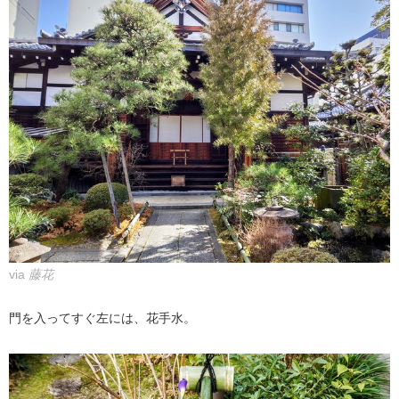
via
藤花
門を入ってすぐ左には、花手水。