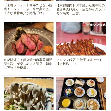
【京都ラーメン】今年外せない新
【京都焼肉】60年続いた裏寺町の
店！ミシュラン店出身の実力派、
名店を受け継ぐ 昔ながらのホル
上品な豚骨魚介が絶品「穣」
モン焼肉「三吉」
京都駅近く！炭火焼の自家菜園野
マルシン飯店 生餃子３箱セット
菜や和牛が楽しめる人気店！朝食
【送料込】
も評判「炭棲堂」