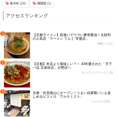
裏寺町 (20)
髑髏図 (1)
アクセスランキング
1
【京都ラーメン】段違いでウマい豚骨醤油！太鼓判
の人気店「ラーメン てんぐ 常盤店」
柳町イズル
2
【京都】本店より美味しい？！ 43年愛された「天下
一品 五条桂店」が閉店へ
キョウトピラーメン部
3
京都・伏見桃山にオープン！うまい自家製パンも楽
しめるビストロ「アルケミスト」
スイカ小太郎。