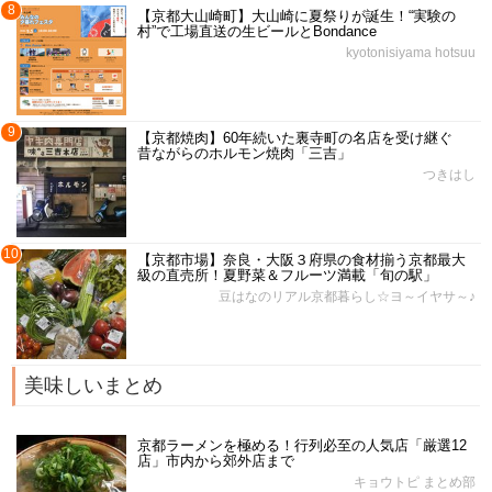
8
【京都大山崎町】大山崎に夏祭りが誕生！“実験の
村”で工場直送の生ビールとBondance
kyotonisiyama hotsuu
9
【京都焼肉】60年続いた裏寺町の名店を受け継ぐ
昔ながらのホルモン焼肉「三吉」
つきはし
10
【京都市場】奈良・大阪３府県の食材揃う京都最大
級の直売所！夏野菜＆フルーツ満載「旬の駅」
豆はなのリアル京都暮らし☆ヨ～イヤサ～♪
美味しいまとめ
京都ラーメンを極める！行列必至の人気店「厳選12
店」市内から郊外店まで
キョウトピ まとめ部