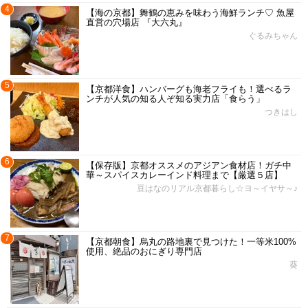
4
【海の京都】舞鶴の恵みを味わう海鮮ランチ♡ 魚屋
直営の穴場店 『大六丸』
ぐるみちゃん
5
【京都洋食】ハンバーグも海老フライも！選べるラ
ンチが人気の知る人ぞ知る実力店「食らう」
つきはし
6
【保存版】京都オススメのアジアン食材店！ガチ中
華～スパイスカレーインド料理まで【厳選５店】
豆はなのリアル京都暮らし☆ヨ～イヤサ～♪
7
【京都朝食】烏丸の路地裏で見つけた！一等米100%
使用、絶品のおにぎり専門店
葵