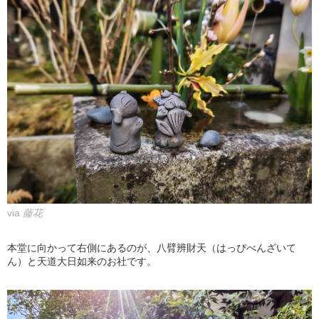
via
藤花
本堂に向かって右側にあるのが、八臂辨財天（はっぴべんざいて
ん）と天道大日如来のお社です。