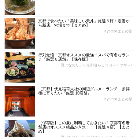
京都で食べたい「美味しい天丼」厳選５軒！定番か
ら新店、穴場まで【まとめ】
Kyotopi まとめ部
行列覚悟！京都オススメの最強コスパで有名なラン
チ「厳選６店舗」【保存版】
豆はなのリアル京都暮らし☆ヨ～イヤサ～♪
【京都】伏見稲荷大社の周辺グルメ・ランチ 参拝
後に寄りたい『厳選 10店舗』
Kyotopi まとめ部
【保存版】この夏に制覇しておきたい！京都有名老
舗店のオススメ絶品かき氷！！【厳選４店】【まと
め】