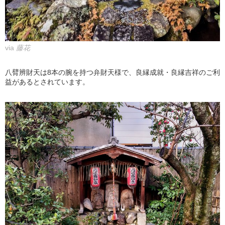
via
藤花
八臂辨財天は8本の腕を持つ弁財天様で、良縁成就・良縁吉祥のご利
益があるとされています。