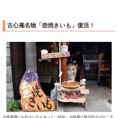
古心庵名物「壺焼きいも」復活！
太秦界隈にお住まいならきっとご存知、大映通り商店街そばの「古