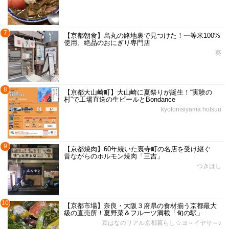
7
【京都朝食】烏丸の路地裏で見つけた！一等米100%
使用、絶品のおにぎり専門店
葵
8
【京都大山崎町】大山崎に夏祭りが誕生！“実験の
村”で工場直送の生ビールとBondance
kyotonisiyama hotsuu
9
【京都焼肉】60年続いた裏寺町の名店を受け継ぐ
昔ながらのホルモン焼肉「三吉」
つきはし
10
【京都市場】奈良・大阪３府県の食材揃う京都最大
級の直売所！夏野菜＆フルーツ満載「旬の駅」
豆はなのリアル京都暮らし☆ヨ～イヤサ～♪