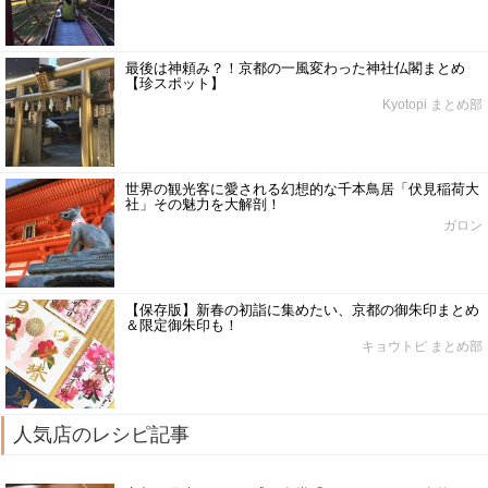
最後は神頼み？！京都の一風変わった神社仏閣まとめ
【珍スポット】
Kyotopi まとめ部
世界の観光客に愛される幻想的な千本鳥居「伏見稲荷大
社」その魅力を大解剖！
ガロン
【保存版】新春の初詣に集めたい、京都の御朱印まとめ
＆限定御朱印も！
キョウトピ まとめ部
人気店のレシピ記事