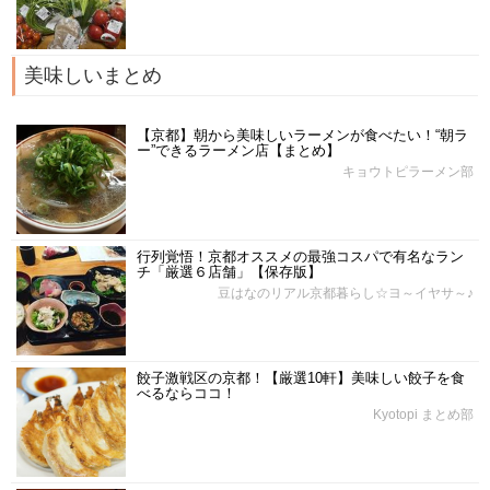
美味しいまとめ
【京都】朝から美味しいラーメンが食べたい！“朝ラ
ー”できるラーメン店【まとめ】
キョウトピラーメン部
行列覚悟！京都オススメの最強コスパで有名なラン
チ「厳選６店舗」【保存版】
豆はなのリアル京都暮らし☆ヨ～イヤサ～♪
餃子激戦区の京都！【厳選10軒】美味しい餃子を食
べるならココ！
Kyotopi まとめ部