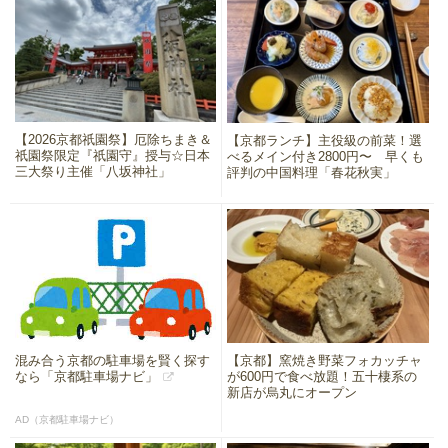
【2026京都祇園祭】厄除ちまき＆
【京都ランチ】主役級の前菜！選
祇園祭限定『祇園守』授与☆日本
べるメイン付き2800円〜 早くも
三大祭り主催「八坂神社」
評判の中国料理「春花秋実」
混み合う京都の駐車場を賢く探す
【京都】窯焼き野菜フォカッチャ
なら「京都駐車場ナビ」
が600円で食べ放題！五十棲系の
新店が烏丸にオープン
AD（京都駐車場ナビ）