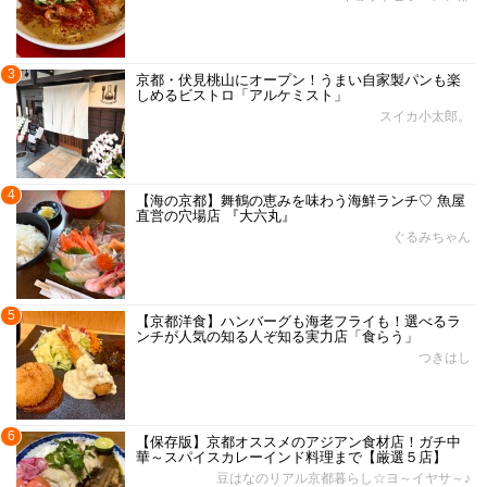
3
京都・伏見桃山にオープン！うまい自家製パンも楽
しめるビストロ「アルケミスト」
スイカ小太郎。
4
【海の京都】舞鶴の恵みを味わう海鮮ランチ♡ 魚屋
直営の穴場店 『大六丸』
ぐるみちゃん
5
【京都洋食】ハンバーグも海老フライも！選べるラ
ンチが人気の知る人ぞ知る実力店「食らう」
つきはし
6
【保存版】京都オススメのアジアン食材店！ガチ中
華～スパイスカレーインド料理まで【厳選５店】
豆はなのリアル京都暮らし☆ヨ～イヤサ～♪