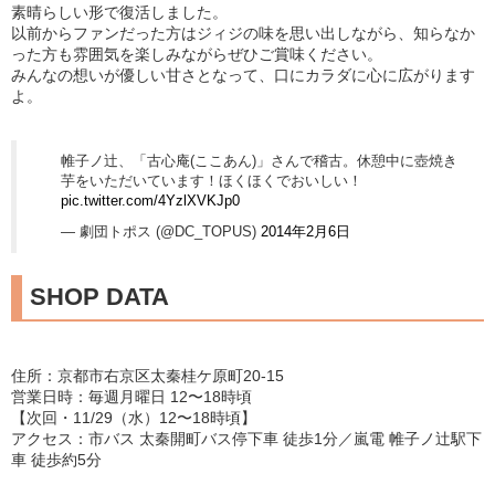
素晴らしい形で復活しました。
以前からファンだった方はジィジの味を思い出しながら、知らなか
った方も雰囲気を楽しみながらぜひご賞味ください。
みんなの想いが優しい甘さとなって、口にカラダに心に広がります
よ。
帷子ノ辻、「古心庵(ここあん)」さんで稽古。休憩中に壺焼き
芋をいただいています！ほくほくでおいしい！
pic.twitter.com/4YzlXVKJp0
— 劇団トポス (@DC_TOPUS)
2014年2月6日
SHOP DATA
住所：京都市右京区太秦桂ケ原町20-15
営業日時：毎週月曜日 12〜18時頃
【次回・11/29（水）12〜18時頃】
アクセス：市バス 太秦開町バス停下車 徒歩1分／嵐電 帷子ノ辻駅下
車 徒歩約5分