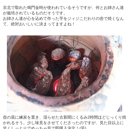
京北で取れた鳴門金時が使われているそうですが、何とお姉さん達
が栽培されているものだそうです。
お姉さん達が心を込めて作った芋をジィジこだわりの壺で焼くなん
て、絶対おいしいに決まってますよね！
壺の底に練炭を置き、湿らせた古新聞にくるみ2時間ほどじっくり焼
かれるそう。少し味見をさせてくださったのですが、見た目以上に
甘くしっとりでめっちゃ旨で即購入決定！(笑)