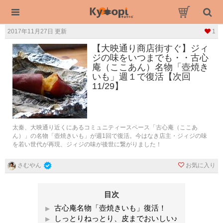
2017年11月27日 更新
1
【大映通り商店街すぐ】ジィ
ジの味をいつまでも・・古心
庵（ここあん）名物「壺焼き
いも」週１で復活【次回
11/29】
太秦、大映通り近くにあるコミュニティースペース「古心庵（ここあ
ん）」の名物「壺焼きいも」が週1回で復活。今はなき店主・ジィジの味
を若い世代が再現、ジィジの味が後世に繋がりました！
お気に入り
さむやん
目次
古心庵名物「壺焼きいも」復活！
しっとりねっとり、皮までおいしい♪