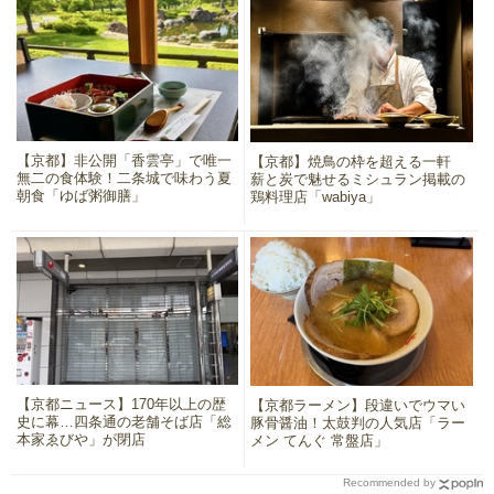
【京都】非公開「香雲亭」で唯一
【京都】焼鳥の枠を超える一軒
無二の食体験！二条城で味わう夏
薪と炭で魅せるミシュラン掲載の
朝食「ゆば粥御膳」
鶏料理店「wabiya」
【京都ニュース】170年以上の歴
【京都ラーメン】段違いでウマい
史に幕…四条通の老舗そば店「総
豚骨醤油！太鼓判の人気店「ラー
本家ゑびや」が閉店
メン てんぐ 常盤店」
Recommended by