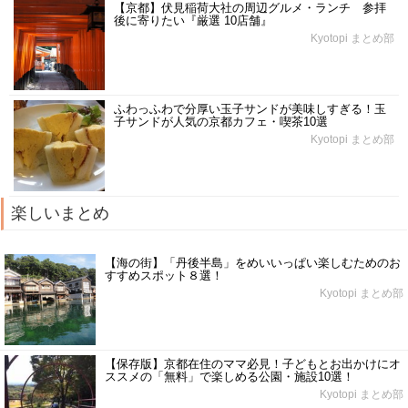
【京都】伏見稲荷大社の周辺グルメ・ランチ 参拝
後に寄りたい『厳選 10店舗』
Kyotopi まとめ部
ふわっふわで分厚い玉子サンドが美味しすぎる！玉
子サンドが人気の京都カフェ・喫茶10選
Kyotopi まとめ部
楽しいまとめ
【海の街】「丹後半島」をめいいっぱい楽しむためのお
すすめスポット８選！
Kyotopi まとめ部
【保存版】京都在住のママ必見！子どもとお出かけにオ
ススメの「無料」で楽しめる公園・施設10選！
Kyotopi まとめ部