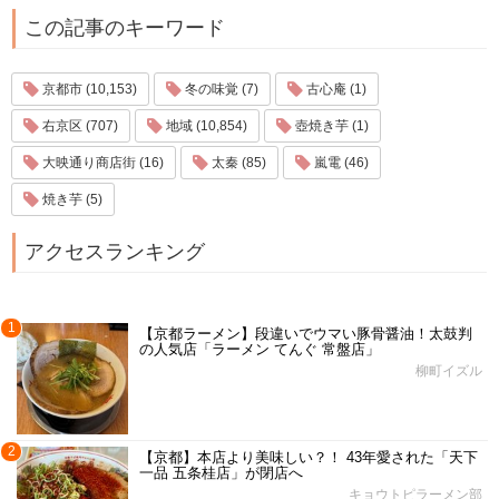
この記事のキーワード
京都市 (10,153)
冬の味覚 (7)
古心庵 (1)
右京区 (707)
地域 (10,854)
壺焼き芋 (1)
大映通り商店街 (16)
太秦 (85)
嵐電 (46)
焼き芋 (5)
アクセスランキング
1
【京都ラーメン】段違いでウマい豚骨醤油！太鼓判
の人気店「ラーメン てんぐ 常盤店」
柳町イズル
2
【京都】本店より美味しい？！ 43年愛された「天下
一品 五条桂店」が閉店へ
キョウトピラーメン部