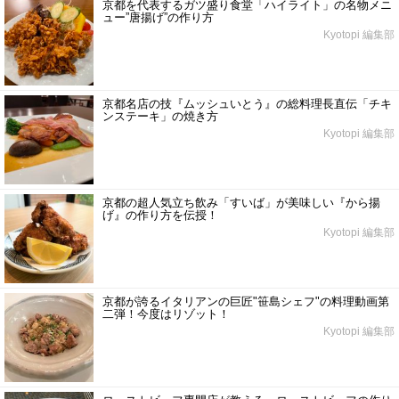
京都を代表するガツ盛り食堂「ハイライト」の名物メニ
ュー”唐揚げ”の作り方
Kyotopi 編集部
京都名店の技『ムッシュいとう』の総料理長直伝「チキ
ンステーキ」の焼き方
Kyotopi 編集部
京都の超人気立ち飲み「すいば」が美味しい『から揚
げ』の作り方を伝授！
Kyotopi 編集部
京都が誇るイタリアンの巨匠"笹島シェフ"の料理動画第
二弾！今度はリゾット！
Kyotopi 編集部