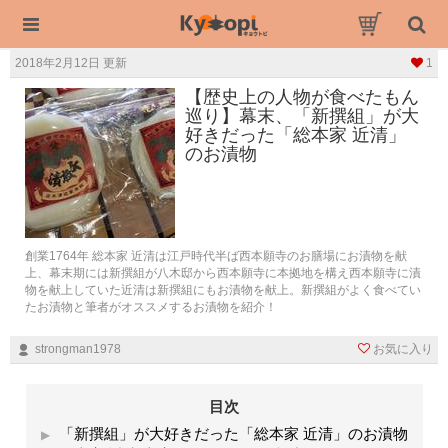
2018年2月12日 更新
1
【歴史上の人物が食べたもん
巡り】幕末、「新撰組」が大
好きだった「総本家 近清」
のお漬物
創業1764年 総本家 近清は江戸時代半ば西本願寺のお膳場にお漬物を献
上、幕末期には新撰組が八木邸から西本願寺に本拠地を構え西本願寺に漬
物を献上していた近清は新撰組にもお漬物を献上。新撰組がよく食べてい
たお漬物と筆者がオススメするお漬物を紹介！
strongman1978
お気に入り
目次
「新撰組」が大好きだった「総本家 近清」のお漬物