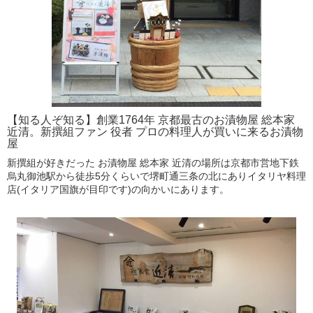
【知る人ぞ知る】創業1764年 京都最古のお漬物屋 総本家
近清。新撰組ファン 役者 プロの料理人が買いに来るお漬物
屋
新撰組が好きだった お漬物屋 総本家 近清の場所は京都市営地下鉄
烏丸御池駅から徒歩5分くらいで堺町通三条の北にありイタリヤ料理
店(イタリア国旗が目印です)の向かいにあります。