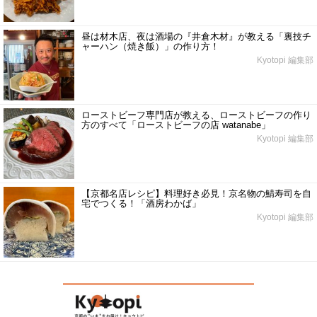
昼は材木店、夜は酒場の『井倉木材』が教える「裏技チ
ャーハン（焼き飯）」の作り方！
Kyotopi 編集部
ローストビーフ専門店が教える、ローストビーフの作り
方のすべて「ローストビーフの店 watanabe」
Kyotopi 編集部
【京都名店レシピ】料理好き必見！京名物の鯖寿司を自
宅でつくる！「酒房わかば」
Kyotopi 編集部