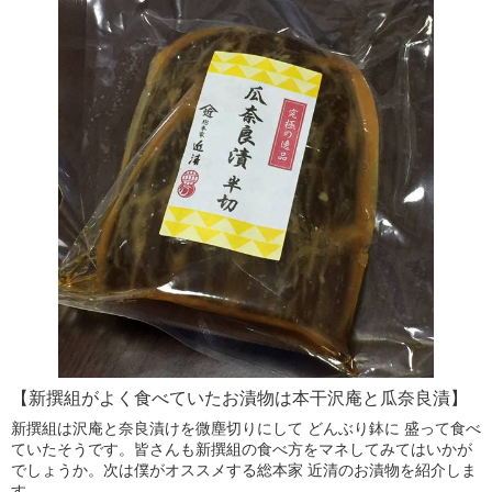
【新撰組がよく食べていたお漬物は本干沢庵と瓜奈良漬】
新撰組は沢庵と奈良漬けを微塵切りにして どんぶり鉢に 盛って食べ
ていたそうです。皆さんも新撰組の食べ方をマネしてみてはいかが
でしょうか。次は僕がオススメする総本家 近清のお漬物を紹介しま
す。