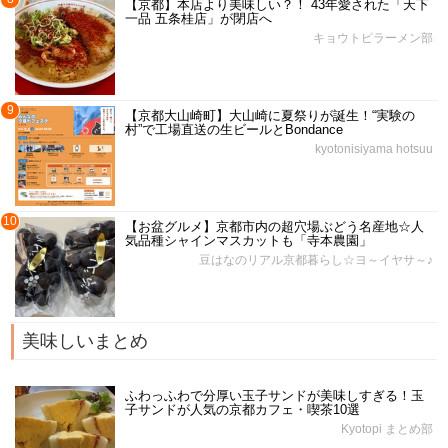
【京都】本店より美味しい？！ 43年愛された「天下
一品 五条桂店」が閉店へ
キョウトピラーメン部
9
【京都大山崎町】大山崎に夏祭りが誕生！“実験の
村”で工場直送の生ビールとBondance
kyotonisiyama hotsuu
10
【お盆グルメ】京都市内の超穴場ぶどう名産地☆人
気品種シャインマスカットも「寺本農園」
豆はなのリアル京都暮らし☆ヨ～イヤサ～♪
美味しいまとめ
ふわっふわで分厚い玉子サンドが美味しすぎる！玉
子サンドが人気の京都カフェ・喫茶10選
Kyotopi まとめ部