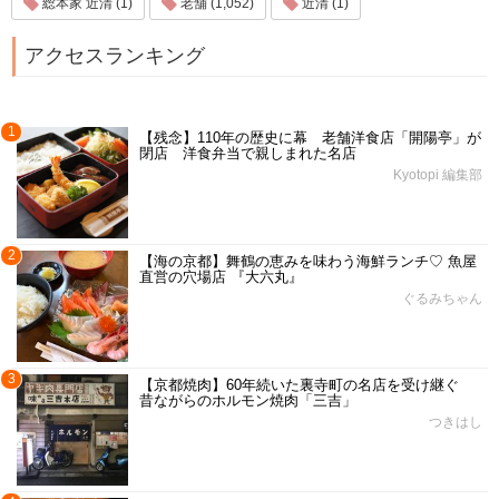
総本家 近清 (1)
老舗 (1,052)
近清 (1)
アクセスランキング
1
【残念】110年の歴史に幕 老舗洋食店「開陽亭」が
閉店 洋食弁当で親しまれた名店
Kyotopi 編集部
2
【海の京都】舞鶴の恵みを味わう海鮮ランチ♡ 魚屋
直営の穴場店 『大六丸』
ぐるみちゃん
3
【京都焼肉】60年続いた裏寺町の名店を受け継ぐ
昔ながらのホルモン焼肉「三吉」
つきはし