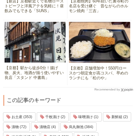
【新店】京都駅近くで名物ロース
【京都焼肉】60年続いた裏寺町の
トビーフと洋風アテを気軽に！昼
名店を受け継ぐ 昔ながらのホル
飲みでもできる「SUNS」
モン焼肉「三吉」
【京都】駅から徒歩0分！揚げ
【京都】店舗増加中！550円ロー
物、炭火、地酒が揃う使いやすい
スかつ朝定食が高コスパ、早めの
良店「スタンド 中書島」
ランチにも「松のや」
Recommended by
この記事のキーワード
お土産 (353)
千枚漬け (2)
味噌漬け (1)
新鮮組 (2)
漬物 (72)
漬物店 (4)
烏丸御池 (384)