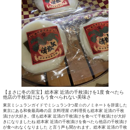
【まさに冬の至宝】総本家 近清の千枚漬けを1度 食べたら
他店の千枚漬けはもう食べられない美味さ
東京ミシュランガイドでミシュラン3つ星☆のノミネートを辞退した
東京にある和食最高峰の店 京料理屋 の料理長も総本家 近清の千枚
漬けが大好き。僕も総本家 近清の千枚漬けを食べて千枚漬けが大好
きになりましたね 総本家 近清の千枚漬けを食べたら他店の千枚漬け
が食べれなくなりました と言う声も聞かれます。総本家 近清の千枚