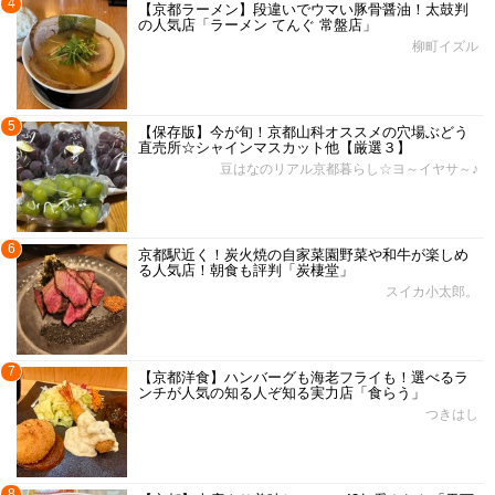
4
【京都ラーメン】段違いでウマい豚骨醤油！太鼓判
の人気店「ラーメン てんぐ 常盤店」
柳町イズル
5
【保存版】今が旬！京都山科オススメの穴場ぶどう
直売所☆シャインマスカット他【厳選３】
豆はなのリアル京都暮らし☆ヨ～イヤサ～♪
6
京都駅近く！炭火焼の自家菜園野菜や和牛が楽しめ
る人気店！朝食も評判「炭棲堂」
スイカ小太郎。
7
【京都洋食】ハンバーグも海老フライも！選べるラ
ンチが人気の知る人ぞ知る実力店「食らう」
つきはし
8