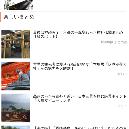
楽しいまとめ
最後は神頼み？！京都の一風変わった神社仏閣まとめ
【珍スポット】
Kyotopi まとめ部
世界の観光客に愛される幻想的な千本鳥居「伏見稲荷大
社」その魅力を大解剖！
ガロン
高速のったら意外と近い！日本三景を拝む絶景ポイント
「天橋立ビューランド」
アリー
【海の街】「丹後半島」をめいいっぱい楽しむためのお