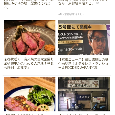
撰組ゆかりの地、歴史にふれよ
なら「京都駐車場ナビ」
う。
AD（京都駐車場ナビ）
京都駅近く！炭火焼の自家菜園野
【京都ニュース】成田悠輔氏の謎
菜や和牛が楽しめる人気店！朝食
企画話題！ホテルレストランショ
も評判「炭棲堂」
ー＆FOODEX JAPAN開幕