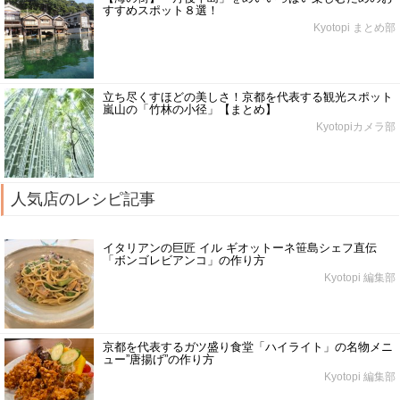
すすめスポット８選！
Kyotopi まとめ部
立ち尽くすほどの美しさ！京都を代表する観光スポット
嵐山の「竹林の小径」【まとめ】
Kyotopiカメラ部
人気店のレシピ記事
イタリアンの巨匠 イル ギオットーネ笹島シェフ直伝
「ボンゴレビアンコ」の作り方
Kyotopi 編集部
京都を代表するガツ盛り食堂「ハイライト」の名物メニ
ュー”唐揚げ”の作り方
Kyotopi 編集部