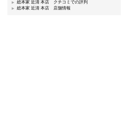
総本家 近清 本店 クチコミでの評判
総本家 近清 本店 店舗情報