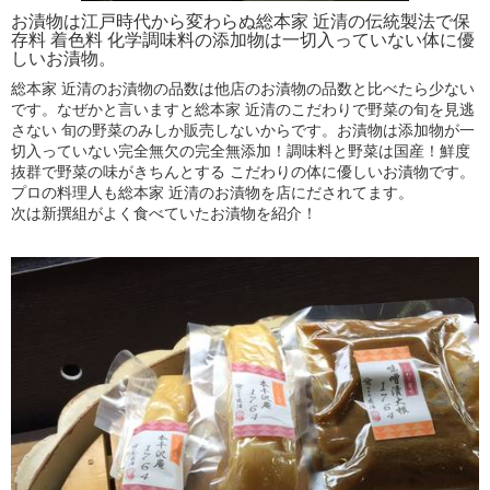
お漬物は江戸時代から変わらぬ総本家 近清の伝統製法で保
存料 着色料 化学調味料の添加物は一切入っていない体に優
しいお漬物。
総本家 近清のお漬物の品数は他店のお漬物の品数と比べたら少ない
です。なぜかと言いますと総本家 近清のこだわりで野菜の旬を見逃
さない 旬の野菜のみしか販売しないからです。お漬物は添加物が一
切入っていない完全無欠の完全無添加！調味料と野菜は国産！鮮度
抜群で野菜の味がきちんとする こだわりの体に優しいお漬物です。
プロの料理人も総本家 近清のお漬物を店にだされてます。
次は新撰組がよく食べていたお漬物を紹介！