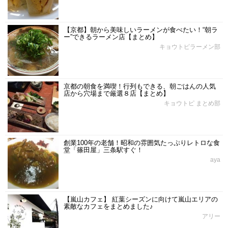
【京都】朝から美味しいラーメンが食べたい！“朝ラ
ー”できるラーメン店【まとめ】
キョウトピラーメン部
京都の朝食を満喫！行列もできる、朝ごはんの人気
店から穴場まで厳選８店【まとめ】
キョウトピ まとめ部
創業100年の老舗！昭和の雰囲気たっぷりレトロな食
堂「篠田屋」三条駅すぐ！
aya
【嵐山カフェ】 紅葉シーズンに向けて嵐山エリアの
素敵なカフェをまとめました♪
アリー