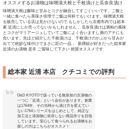
オススメするお漬物は味噌漬大根と千枚漬けと瓜奈良漬け
味噌漬大根は酸味と甘みとコクが融合してすごくいいです。ご飯と
一緒に食べたら美味さ倍増でご飯は何杯でもいけます。味噌漬大根
を販売している店は見かけないので もしかしたら京都市内では総本
家 近清にしか売ってないかもしれません 。瓜奈良漬けは酒粕の風味
とコクがマリアージュしていてご飯によく合いますし酒のアテにも
合います。先ほど紹介した千枚漬けは、千枚漬けのかぶから甘みが
出てて絶妙な味付けでまさに匠の一品 。 新撰組が好きだった総本家
近清のお漬物 是非 ご賞味して下さい 絶賛オススメです
総本家 近清 本店 クチコミでの評判
D&D KYOTOで扱っている無添加の京漬物の
一つに「近清」という会社があります。創業
は1764年、その当時から漬け方を変えてい
ない1764シリーズをはじめとして、純正な
加工法と添加物に依存しない商品作りを目指
しています。安心して食べられるお漬物をお
探しの方はこちらがオススメ！