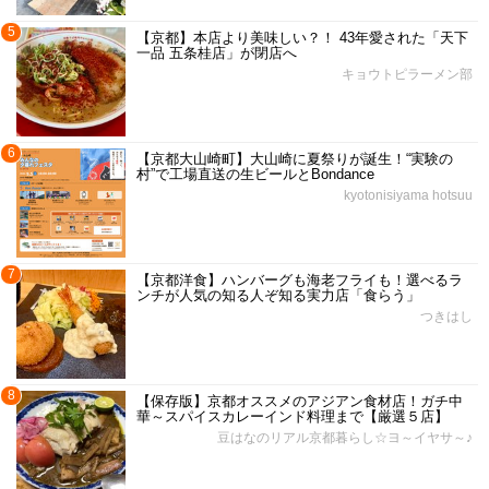
5
【京都】本店より美味しい？！ 43年愛された「天下
一品 五条桂店」が閉店へ
キョウトピラーメン部
6
【京都大山崎町】大山崎に夏祭りが誕生！“実験の
村”で工場直送の生ビールとBondance
kyotonisiyama hotsuu
7
【京都洋食】ハンバーグも海老フライも！選べるラ
ンチが人気の知る人ぞ知る実力店「食らう」
つきはし
8
【保存版】京都オススメのアジアン食材店！ガチ中
華～スパイスカレーインド料理まで【厳選５店】
豆はなのリアル京都暮らし☆ヨ～イヤサ～♪