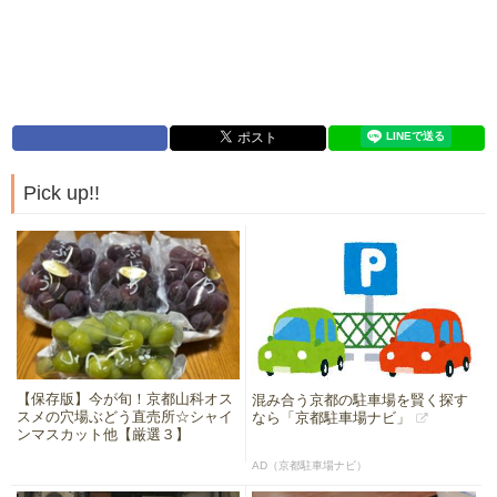
Pick up!!
【保存版】今が旬！京都山科オス
混み合う京都の駐車場を賢く探す
スメの穴場ぶどう直売所☆シャイ
なら「京都駐車場ナビ」
ンマスカット他【厳選３】
AD（京都駐車場ナビ）