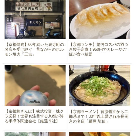
【京都焼肉】60年続いた裏寺町の
【京都ランチ】驚愕コスパの羽つ
名店を受け継ぐ 昔ながらのホル
き餃子定食！960円でカレーやご
モン焼肉「三吉」
飯が食べ放題
【京都株さんぽ】株式投資・株ク
【京都ラーメン】背脂醤油から二
ラ必見！世界も注目する京都が誇
郎系まで！30年以上愛される長岡
る半導体関連会社【厳選５社】
京の名店「麺屋 龍仙」