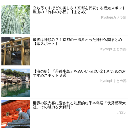
立ち尽くすほどの美しさ！京都を代表する観光スポット
嵐山の「竹林の小径」【まとめ】
Kyotopiカメラ部
最後は神頼み？！京都の一風変わった神社仏閣まとめ
【珍スポット】
Kyotopi まとめ部
【海の街】「丹後半島」をめいいっぱい楽しむためのお
すすめスポット８選！
Kyotopi まとめ部
世界の観光客に愛される幻想的な千本鳥居「伏見稲荷大
社」その魅力を大解剖！
ガロン