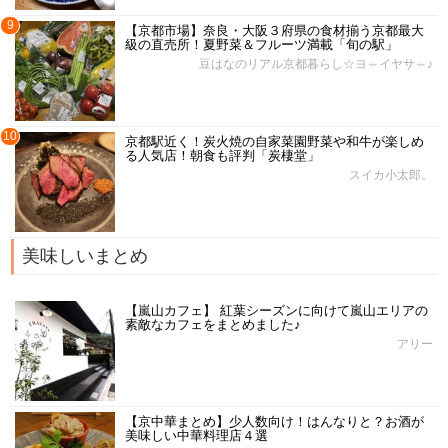
9
【京都市場】奈良・大阪３府県の食材揃う京都最大
級の直売所！夏野菜＆フルーツ満載「旬の駅」
豆はなのリアル京都暮らし☆ヨ～イヤサ～♪
10
京都駅近く！炭火焼の自家菜園野菜や和牛が楽しめ
る人気店！朝食も評判「炭棲堂」
スイカ小太郎。
美味しいまとめ
【嵐山カフェ】 紅葉シーズンに向けて嵐山エリアの
素敵なカフェをまとめました♪
アリー
【京中華まとめ】少人数向け！はんなりと？お酒が
美味しい中華料理店４選