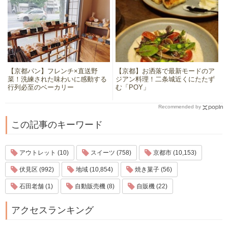
【京都パン】フレンチ×直送野
【京都】お洒落で最新モードのア
菜！洗練された味わいに感動する
ジアン料理！二条城近くにたたず
行列必至のベーカリー
む「POY」
Recommended by
この記事のキーワード
アウトレット (10)
スイーツ (758)
京都市 (10,153)
伏見区 (992)
地域 (10,854)
焼き菓子 (56)
石田老舗 (1)
自動販売機 (8)
自販機 (22)
アクセスランキング