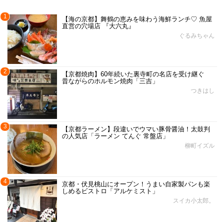
1
【海の京都】舞鶴の恵みを味わう海鮮ランチ♡ 魚屋
直営の穴場店 『大六丸』
ぐるみちゃん
2
【京都焼肉】60年続いた裏寺町の名店を受け継ぐ
昔ながらのホルモン焼肉「三吉」
つきはし
3
【京都ラーメン】段違いでウマい豚骨醤油！太鼓判
の人気店「ラーメン てんぐ 常盤店」
柳町イズル
4
京都・伏見桃山にオープン！うまい自家製パンも楽
しめるビストロ「アルケミスト」
スイカ小太郎。