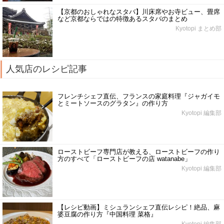
【京都のおしゃれなスタバ】川床席やお寺ビュー、畳席
など京都ならではの特徴あるスタバのまとめ
Kyotopi まとめ部
人気店のレシピ記事
フレンチシェフ直伝、フランスの家庭料理『ジャガイモ
とミートソースのグラタン』の作り方
Kyotopi 編集部
ローストビーフ専門店が教える、ローストビーフの作り
方のすべて「ローストビーフの店 watanabe」
Kyotopi 編集部
【レシピ動画】ミシュランシェフ直伝レシピ！絶品、麻
婆豆腐の作り方『中国料理 菜格』