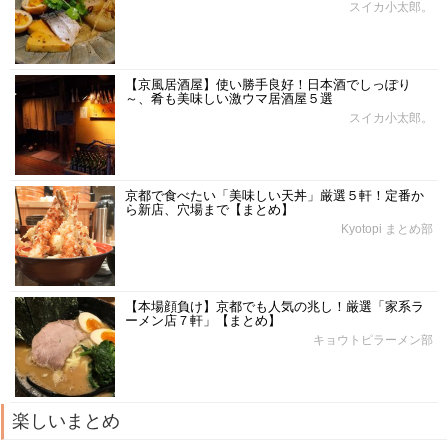
スイカ小太郎。
【京風居酒屋】使い勝手良好！日本酒でしっぽり
～、肴も美味しい激ウマ居酒屋５選
スイカ小太郎。
京都で食べたい「美味しい天丼」厳選５軒！定番か
ら新店、穴場まで【まとめ】
Kyotopi まとめ部
【本場顔負け】京都でも人気の兆し！厳選「家系ラ
ーメン店７軒」【まとめ】
キョウトピラーメン部
楽しいまとめ