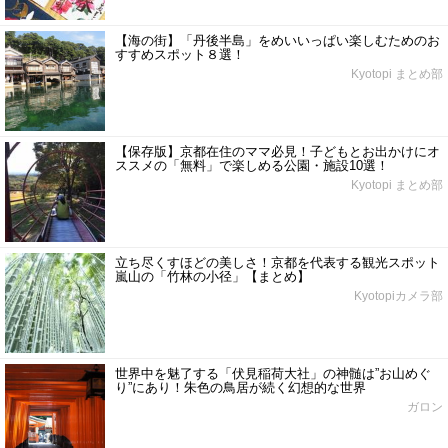
【海の街】「丹後半島」をめいいっぱい楽しむためのお
すすめスポット８選！
Kyotopi まとめ部
【保存版】京都在住のママ必見！子どもとお出かけにオ
ススメの「無料」で楽しめる公園・施設10選！
Kyotopi まとめ部
立ち尽くすほどの美しさ！京都を代表する観光スポット
嵐山の「竹林の小径」【まとめ】
Kyotopiカメラ部
世界中を魅了する「伏見稲荷大社」の神髄は”お山めぐ
り”にあり！朱色の鳥居が続く幻想的な世界
ガロン