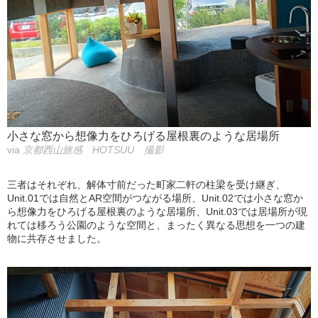
小さな窓から想像力をひろげる屋根裏のような居場所
via
京都西山旅感 HOTSUU 撮影
三者はそれぞれ、解体寸前だった町家二軒の柱梁を受け継ぎ、
Unit.01では自然とAR空間がつながる場所、Unit.02では小さな窓か
ら想像力をひろげる屋根裏のような居場所、Unit.03では居場所が現
れては移ろう公園のような空間と、まったく異なる思想を一つの建
物に共存させました。