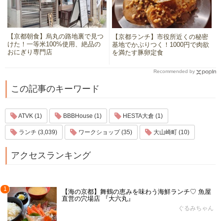
【京都朝食】烏丸の路地裏で見つ
【京都ランチ】市役所近くの秘密
けた！一等米100%使用、絶品の
基地でかぶりつく！1000円で肉欲
おにぎり専門店
を満たす豚卵定食
Recommended by
この記事のキーワード
ATVK (1)
BBBHouse (1)
HESTA大倉 (1)
ランチ (3,039)
ワークショップ (35)
大山崎町 (10)
アクセスランキング
1
【海の京都】舞鶴の恵みを味わう海鮮ランチ♡ 魚屋
直営の穴場店 『大六丸』
ぐるみちゃん