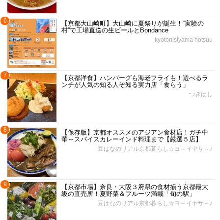
6
【京都大山崎町】大山崎に夏祭りが誕生！“実験の
村”で工場直送の生ビールとBondance
kyotonisiyama hotsuu
7
【京都洋食】ハンバーグも海老フライも！選べるラ
ンチが人気の知る人ぞ知る実力店「食らう」
つきはし
8
【保存版】京都オススメのアジアン食材店！ガチ中
華～スパイスカレーインド料理まで【厳選５店】
豆はなのリアル京都暮らし☆ヨ～イヤサ～♪
9
【京都市場】奈良・大阪３府県の食材揃う京都最大
級の直売所！夏野菜＆フルーツ満載「旬の駅」
豆はなのリアル京都暮らし☆ヨ～イヤサ～♪