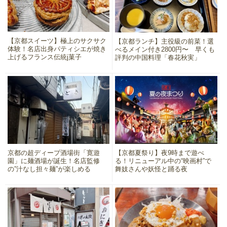
【京都スイーツ】極上のサクサク
【京都ランチ】主役級の前菜！選
体験！名店出身パティシエが焼き
べるメイン付き2800円〜 早くも
上げるフランス伝統j菓子
評判の中国料理「春花秋実」
京都の超ディープ酒場街「寛遊
【京都夏祭り】夜9時まで遊べ
園」に麺酒場が誕生！名店監修
る！リニューアル中の“映画村”で
の”汁なし担々麺”が楽しめる
舞妓さんや妖怪と踊る夜