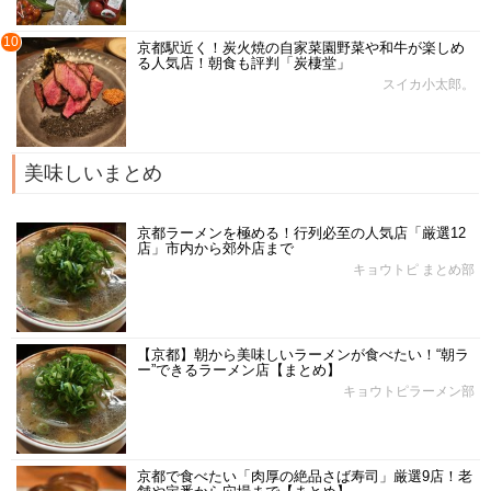
10
京都駅近く！炭火焼の自家菜園野菜や和牛が楽しめ
る人気店！朝食も評判「炭棲堂」
スイカ小太郎。
美味しいまとめ
京都ラーメンを極める！行列必至の人気店「厳選12
店」市内から郊外店まで
キョウトピ まとめ部
【京都】朝から美味しいラーメンが食べたい！“朝ラ
ー”できるラーメン店【まとめ】
キョウトピラーメン部
京都で食べたい「肉厚の絶品さば寿司」厳選9店！老