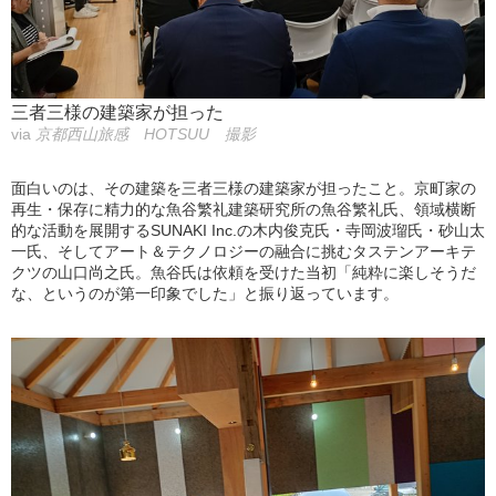
三者三様の建築家が担った
via
京都西山旅感 HOTSUU 撮影
面白いのは、その建築を三者三様の建築家が担ったこと。京町家の
再生・保存に精力的な魚谷繁礼建築研究所の魚谷繁礼氏、領域横断
的な活動を展開するSUNAKI Inc.の木内俊克氏・寺岡波瑠氏・砂山太
一氏、そしてアート＆テクノロジーの融合に挑むタステンアーキテ
クツの山口尚之氏。魚谷氏は依頼を受けた当初「純粋に楽しそうだ
な、というのが第一印象でした」と振り返っています。