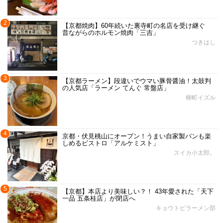
2
【京都焼肉】60年続いた裏寺町の名店を受け継ぐ
昔ながらのホルモン焼肉「三吉」
つきはし
3
【京都ラーメン】段違いでウマい豚骨醤油！太鼓判
の人気店「ラーメン てんぐ 常盤店」
柳町イズル
4
京都・伏見桃山にオープン！うまい自家製パンも楽
しめるビストロ「アルケミスト」
スイカ小太郎。
5
【京都】本店より美味しい？！ 43年愛された「天下
一品 五条桂店」が閉店へ
キョウトピラーメン部