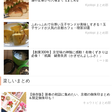
舗や定番から穴場まで【まとめ】
Kyotopi まとめ部
ふわっふわで分厚い玉子サンドが美味しすぎる！玉
子サンドが人気の京都カフェ・喫茶10選
Kyotopi まとめ部
【創業300年】京甘味の神髄に感動！名物くずきりは
必食！「祇園 鍵善良房（かぎぜんよしふさ）」
ミート姫
楽しいまとめ
【保存版】新春の初詣に集めたい、京都の御朱印まとめ
＆限定御朱印も！
キョウトピ まとめ部