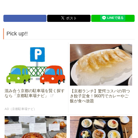
Pick up!!
混み合う京都の駐車場を賢く探す
【京都ランチ】驚愕コスパの羽つ
なら「京都駐車場ナビ」
き餃子定食！960円でカレーやご
飯が食べ放題
AD（京都駐車場ナビ）