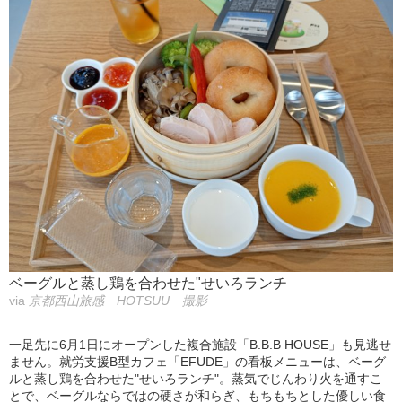
ベーグルと蒸し鶏を合わせた"せいろランチ
via
京都西山旅感 HOTSUU 撮影
一足先に6月1日にオープンした複合施設「B.B.B HOUSE」も見逃せ
ません。就労支援B型カフェ「EFUDE」の看板メニューは、ベーグ
ルと蒸し鶏を合わせた"せいろランチ"。蒸気でじんわり火を通すこ
とで、ベーグルならではの硬さが和らぎ、もちもちとした優しい食