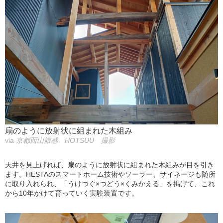
扇のように放射状に組まれた木組み
via
京都西山旅感 HOTSUU 撮影
天井を見上げれば、扇のように放射状に組まれた木組みが目を引き
ます。HESTAのスマートホーム技術やソーラー、サイネージも随所
に取り入れられ、「うけつぐ×つどう×くみかえる」を掲げて、これ
から10年かけて育っていく実験装置です。