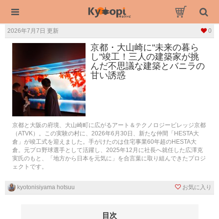
2026年7月7日 更新
0
京都・大山崎に"未来の暮ら
し"竣工！三人の建築家が挑
んだ不思議な建築とバニラの
甘い誘惑
京都と大阪の府境、大山崎町に広がるアート＆テクノロジービレッジ京都
（ATVK）。この実験の村に、2026年6月30日、新たな仲間「HESTA大
倉」が竣工式を迎えました。手がけたのは住宅事業60年超のHESTA大
倉。元プロ野球選手として活躍し、2025年12月に社長へ就任した広澤克
実氏のもと、「地方から日本を元気に」を合言葉に取り組んできたプロジ
ェクトです。
kyotonisiyama hotsuu
お気に入り
目次