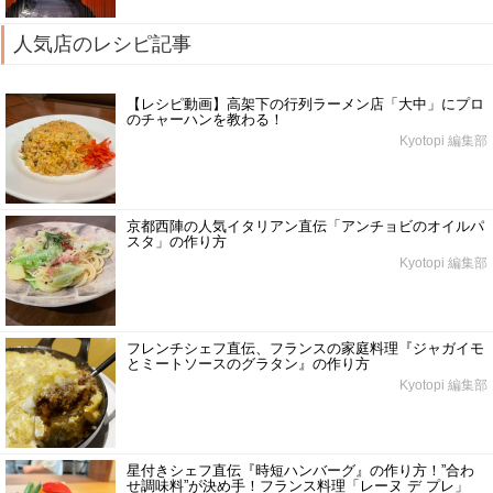
人気店のレシピ記事
【レシピ動画】高架下の行列ラーメン店「大中」にプロ
のチャーハンを教わる！
Kyotopi 編集部
京都西陣の人気イタリアン直伝「アンチョビのオイルパ
スタ」の作り方
Kyotopi 編集部
フレンチシェフ直伝、フランスの家庭料理『ジャガイモ
とミートソースのグラタン』の作り方
Kyotopi 編集部
星付きシェフ直伝『時短ハンバーグ』の作り方！”合わ
せ調味料”が決め手！フランス料理「レーヌ デ プレ」