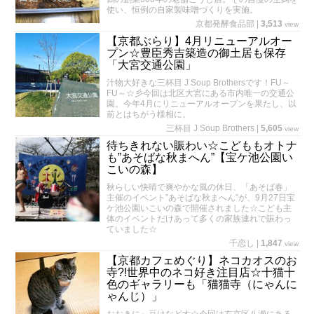
使い、恒例の自家製味噌づくりを実施。
京都発酵食品部
|
3,513
view
【京都ぶらり】4月リニューアルオー
プン☆豊臣秀吉築造の御土居も保存
「大宮交通公園」
汁物大好きな三杯目 J Soup Brothersです！FU～
FU～☆彡今回は北区大宮にある市内唯一の交通公
園。今年4月にリニューアルオープンを果たし、以
前とはちがう様相に。
三杯目 J Soup Brothers
|
5,605
view
待ちきれない賑わい☆こどももオトナ
も”あそばな秋まへん”【宝ケ池公園い
こいの森】
秋らしい快晴で爽やかな風の休日、「あそば春」
主催のイベント”あそばな秋まへん”が、9月27日宝
ケ池公園いこいの森で開催されました☆こども主
体のイベントだけあって多くの家族連れで賑わっ
ていました☆
千恋し
|
1,847
view
【京都カフェめぐり】ネコカオスのお
寺?!世界中のネコ好き注目店☆十猫十
色のギャラリーも「猫猫寺（にゃんに
ゃんじ）」