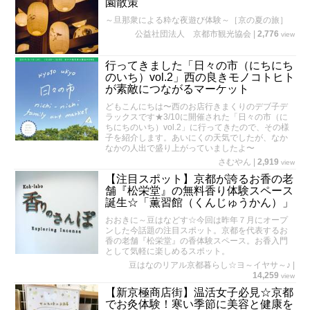
園散策
～旦那衆による粋な夜遊び体験～［京の夏の旅］
公益社団法人 京都市観光協会
|
2,776
view
行ってきました「日々の市（にちにち
のいち）vol.2」西の良きモノコトヒト
が素敵につながるマーケット
どもこんにちは〜西のお店行きまくりのデブ子デ
ラックスです★3/10に開催された「日々の市（に
ちにちのいち）vol.2」に行ってきたので、その様
子を紹介します。あいにくの天気でしたが、なか
なかの人出で盛り上がっていましたよ〜
さむやん
|
2,919
view
【注目スポット】京都が誇るお香の老
舗『松栄堂』の無料香り体験スペース
誕生☆「薫習館（くんじゅうかん）」
おおきに～豆はなどす☆今回は昨年７月にオープ
ンした今話題の注目スポット。京都を代表するお
香の老舗『松栄堂』の香体験スペース。お香入門
として気軽に楽しめるスポット。
豆はなのリアル京都暮らし☆ヨ～イヤサ～♪
|
14,259
view
【新京極商店街】温活女子必見☆京都
でお灸体験！寒い季節に美容と健康を