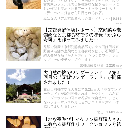
おおきに～豆はなどす☆今回は左京区八瀬にある
古民家カフェ。店内は多種多様な猫をモチーフに
した作品も展示されるアートギャラリーもあり、
世界中のネコ好きから注目されるお店。
豆はなのリアル京都暮らし☆ヨ～イヤサ～♪
|
5,585
view
【京都発酵体験レポート】京野菜や老
舗麹など京都食材で冬の味覚『かぶら
寿司』を作ってみました☆
発酵で健康！京都発酵食品部です☆今回は伝統京
野菜や老舗の生麹など京都食材を使い、石川県伝
統の発酵食品『かぶら寿司』をつくるワークショ
ップ。その様子をご紹介します。
京都発酵食品部
|
2,216
view
大自然の懐でワンダーランド！？第2
回目の『花背ワンダーランド』が開催
されました！
花背山村都市交流の森にて第2回目の「花背ワンダ
ーランド」が8/24開催されました☆おなじみ左京
ワンダーランドの面々が花背の大自然の中、どん
なパフォーマンスを見せるのか？！興味津々、体
感してまいりました♪
千恋し
|
1,601
view
【粋な夜遊び】イケメン提灯職人さん
に教わる提灯作りワークショップと祇