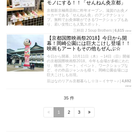
モノにする！！「せんねん灸京都」
京都新京極商店街に昨年オープン。滋賀のお灸メ
ーカーである「せんねん灸」のアンテナショッ
プ。無料でお灸体験ができるワークショップもあ
り、若い女性にも人気スポット。
三杯目 J Soup Brothers
|
6,615
view
【京都国際映画祭2018】今日から開
幕！岡崎公園には巨大こけし登場！！
映画もアートもその他もぜんぶ☆
今日から開幕、10月11日（木）～14日（日）開催
の京都国際映画祭2018。今年も会場が多岐にわた
り、映画、アート、イベント、ワークショップな
ど、その作品ジャンルも様々。岡崎公園会場には
巨大こけしも出現。
豆はなのリアル京都暮らし☆ヨ～イヤサ～♪
|
4,692
view
35 件
1
2
3