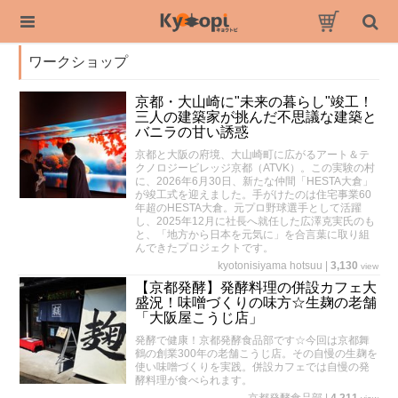
ワークショップ
京都・大山崎に"未来の暮らし"竣工！
三人の建築家が挑んだ不思議な建築と
バニラの甘い誘惑
京都と大阪の府境、大山崎町に広がるアート＆テ
クノロジービレッジ京都（ATVK）。この実験の村
に、2026年6月30日、新たな仲間「HESTA大倉」
が竣工式を迎えました。手がけたのは住宅事業60
年超のHESTA大倉。元プロ野球選手として活躍
し、2025年12月に社長へ就任した広澤克実氏のも
と、「地方から日本を元気に」を合言葉に取り組
んできたプロジェクトです。
kyotonisiyama hotsuu
|
3,130
view
【京都発酵】発酵料理の併設カフェ大
盛況！味噌づくりの味方☆生麹の老舗
「大阪屋こうじ店」
発酵で健康！京都発酵食品部です☆今回は京都舞
鶴の創業300年の老舗こうじ店。その自慢の生麹を
使い味噌づくりを実践。併設カフェでは自慢の発
酵料理が食べられます。