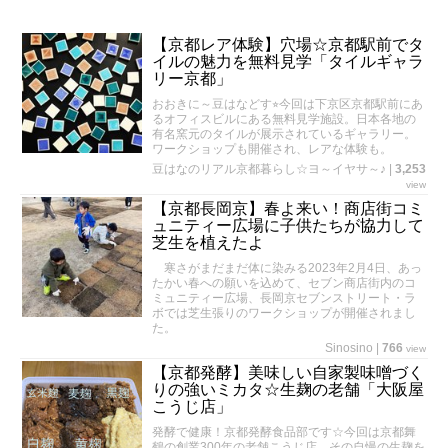
【京都レア体験】穴場☆京都駅前でタ
イルの魅力を無料見学「タイルギャラ
リー京都」
おおきに～豆はなどす⭐︎今回は下京区京都駅前にあ
るオフィスビルにある無料見学施設。日本各地の
有名窯元のタイルが展示されているギャラリー。
ワークショップも開催され、レアな体験も。
豆はなのリアル京都暮らし☆ヨ～イヤサ～♪
|
3,253
view
【京都長岡京】春よ来い！商店街コミ
ュニティー広場に子供たちが協力して
芝生を植えたよ
寒さがまだまだ体に染みる2023年2月4日、あっ
たかい春への願いを込めて、セブン商店街内のコ
ミュニティー広場、長岡京セブンストリート・ラ
ボでは芝生張りのワークショップが開催されまし
た。
Sinosino
|
766
view
【京都発酵】美味しい自家製味噌づく
りの強いミカタ☆生麹の老舗「大阪屋
こうじ店」
発酵で健康！京都発酵食品部です☆今回は京都舞
鶴の創業300年の老舗こうじ店。その自慢の生麹を