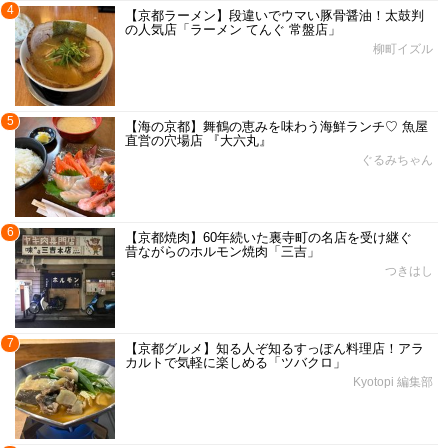
4
【京都ラーメン】段違いでウマい豚骨醤油！太鼓判
の人気店「ラーメン てんぐ 常盤店」
柳町イズル
5
【海の京都】舞鶴の恵みを味わう海鮮ランチ♡ 魚屋
直営の穴場店 『大六丸』
ぐるみちゃん
6
【京都焼肉】60年続いた裏寺町の名店を受け継ぐ
昔ながらのホルモン焼肉「三吉」
つきはし
7
【京都グルメ】知る人ぞ知るすっぽん料理店！アラ
カルトで気軽に楽しめる「ツバクロ」
Kyotopi 編集部