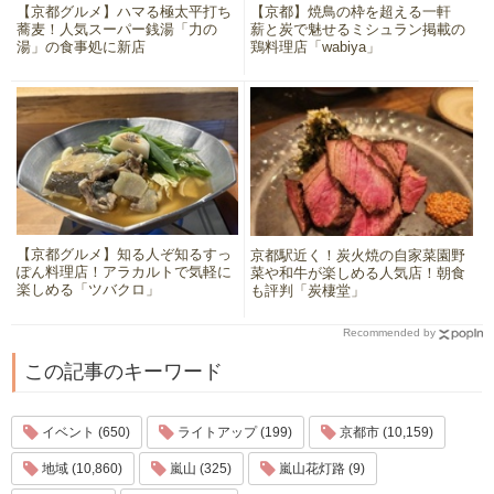
【京都グルメ】ハマる極太平打ち
【京都】焼鳥の枠を超える一軒
蕎麦！人気スーパー銭湯「力の
薪と炭で魅せるミシュラン掲載の
湯」の食事処に新店
鶏料理店「wabiya」
【京都グルメ】知る人ぞ知るすっ
京都駅近く！炭火焼の自家菜園野
ぽん料理店！アラカルトで気軽に
菜や和牛が楽しめる人気店！朝食
楽しめる「ツバクロ」
も評判「炭棲堂」
Recommended by
この記事のキーワード
イベント (650)
ライトアップ (199)
京都市 (10,159)
地域 (10,860)
嵐山 (325)
嵐山花灯路 (9)