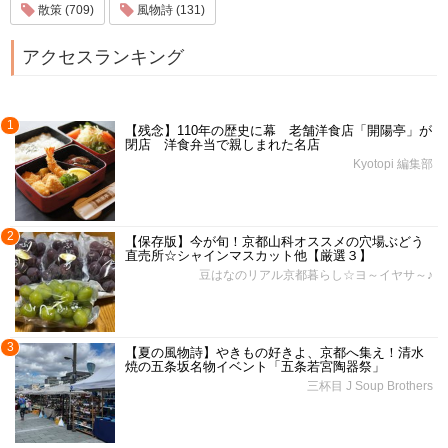
散策 (709)
風物詩 (131)
アクセスランキング
1
【残念】110年の歴史に幕 老舗洋食店「開陽亭」が
閉店 洋食弁当で親しまれた名店
Kyotopi 編集部
2
【保存版】今が旬！京都山科オススメの穴場ぶどう
直売所☆シャインマスカット他【厳選３】
豆はなのリアル京都暮らし☆ヨ～イヤサ～♪
3
【夏の風物詩】やきもの好きよ、京都へ集え！清水
焼の五条坂名物イベント「五条若宮陶器祭」
三杯目 J Soup Brothers