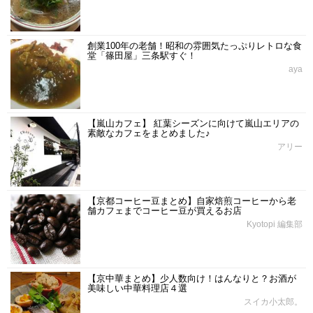
創業100年の老舗！昭和の雰囲気たっぷりレトロな食
堂「篠田屋」三条駅すぐ！
aya
【嵐山カフェ】 紅葉シーズンに向けて嵐山エリアの
素敵なカフェをまとめました♪
アリー
【京都コーヒー豆まとめ】自家焙煎コーヒーから老
舗カフェまでコーヒー豆が買えるお店
Kyotopi 編集部
【京中華まとめ】少人数向け！はんなりと？お酒が
美味しい中華料理店４選
スイカ小太郎。