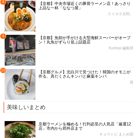
8
【京都】中央市場近くの豚骨ラーメン店！あっさり
上品な一杯「ななつ屋」
スイカ小太郎。
9
【京都】魚卸が手がける大型海鮮スーパーがオープ
ン！丸魚がずらり並ぶ話題店
Kyotopi 編集部
10
【京都グルメ】北白川で見つけた！韓国のオモニが
作る、具だくさんキンパと麻薬キンパ
葵
美味しいまとめ
京都ラーメンを極める！行列必至の人気店「厳選12
店」市内から郊外店まで
キョウトピ まとめ部