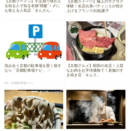
【京都ラーメン】不定期で味わえ
【京都スイーツ】極上のサクサク
る知る人ぞ知る名物”焼飯”！〆に
体験！名店出身パティシエが焼き
も使える人気店「きんざん」
上げるフランス伝統j菓子
混み合う京都の駐車場を賢く探す
【京都グルメ】昭和の名店！上質
なら「京都駐車場ナビ」
なお肉をお手頃価格で！老舗のす
き焼き店「キムラ」
AD（京都駐車場ナビ）