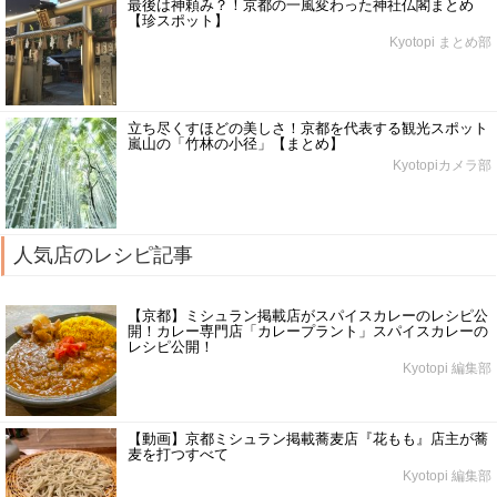
最後は神頼み？！京都の一風変わった神社仏閣まとめ
【珍スポット】
Kyotopi まとめ部
立ち尽くすほどの美しさ！京都を代表する観光スポット
嵐山の「竹林の小径」【まとめ】
Kyotopiカメラ部
人気店のレシピ記事
【京都】ミシュラン掲載店がスパイスカレーのレシピ公
開！カレー専門店「カレープラント」スパイスカレーの
レシピ公開！
Kyotopi 編集部
【動画】京都ミシュラン掲載蕎麦店『花もも』店主が蕎
麦を打つすべて
Kyotopi 編集部