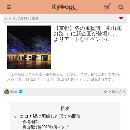
2020年12月11日 更新
0
【京都】冬の風物詩「嵐山花
灯路 」に新企画が登場し、
よりアートなイベントに
「この冬はいつもと違う路をあるく」と題し、コロナ禍ではありますが、
来る12月11日(金)17：30より「嵐山花灯路 2020」が開催されます。
お気に入り
m.m
目次
コロナ禍に配慮した形での開催
会場地図
嵐山花灯路2020散策マップ