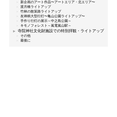
新企画のアート作品〜アートエリア・北エリア〜
渡月橋ライトアップ
竹林の散策路ライトアップ
友禅柄大型行灯〜亀山公園ライトアップ〜
手作り行灯の展示～中之島公園～
キモノフォレスト～嵐電嵐山駅～
寺院神社文化財施設での特別拝観・ライトアップ
その他
最後に