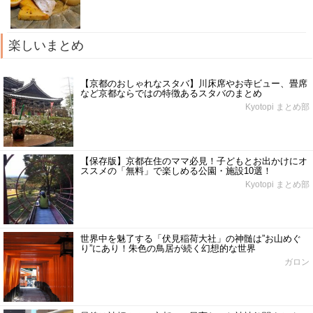
楽しいまとめ
【京都のおしゃれなスタバ】川床席やお寺ビュー、畳席
など京都ならではの特徴あるスタバのまとめ
Kyotopi まとめ部
【保存版】京都在住のママ必見！子どもとお出かけにオ
ススメの「無料」で楽しめる公園・施設10選！
Kyotopi まとめ部
世界中を魅了する「伏見稲荷大社」の神髄は”お山めぐ
り”にあり！朱色の鳥居が続く幻想的な世界
ガロン