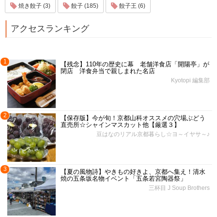
焼き餃子 (3)
餃子 (185)
餃子王 (6)
アクセスランキング
1
【残念】110年の歴史に幕 老舗洋食店「開陽亭」が
閉店 洋食弁当で親しまれた名店
Kyotopi 編集部
2
【保存版】今が旬！京都山科オススメの穴場ぶどう
直売所☆シャインマスカット他【厳選３】
豆はなのリアル京都暮らし☆ヨ～イヤサ～♪
3
【夏の風物詩】やきもの好きよ、京都へ集え！清水
焼の五条坂名物イベント「五条若宮陶器祭」
三杯目 J Soup Brothers