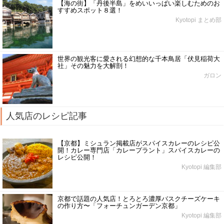
【海の街】「丹後半島」をめいいっぱい楽しむためのお
すすめスポット８選！
Kyotopi まとめ部
世界の観光客に愛される幻想的な千本鳥居「伏見稲荷大
社」その魅力を大解剖！
ガロン
人気店のレシピ記事
【京都】ミシュラン掲載店がスパイスカレーのレシピ公
開！カレー専門店「カレープラント」スパイスカレーの
レシピ公開！
Kyotopi 編集部
京都で話題の人気店！とろとろ濃厚バスクチーズケーキ
の作り方〜「フォーチュンガーデン京都」
Kyotopi 編集部