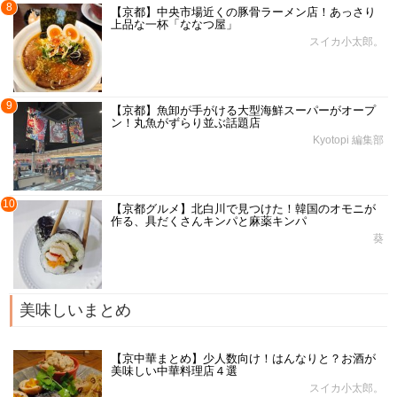
8
【京都】中央市場近くの豚骨ラーメン店！あっさり
上品な一杯「ななつ屋」
スイカ小太郎。
9
【京都】魚卸が手がける大型海鮮スーパーがオープ
ン！丸魚がずらり並ぶ話題店
Kyotopi 編集部
10
【京都グルメ】北白川で見つけた！韓国のオモニが
作る、具だくさんキンパと麻薬キンパ
葵
美味しいまとめ
【京中華まとめ】少人数向け！はんなりと？お酒が
美味しい中華料理店４選
スイカ小太郎。