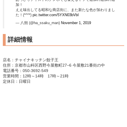
加！
ええ味出してる昭和な商店街に、また新たな色が加わりまし
た！(*^^*)
pic.twitter.com/5YXN03bVbI
— 八朔 (@ha_ssaku_man)
November 1, 2019
詳細情報
店名：チャイナキッチン餃子王
住所：京都市山科区西野今屋敷町27−6 今屋敷21番街の中
電話番号：050-3692-549
営業時間：12時～14時 17時～21時
定休日：日曜日