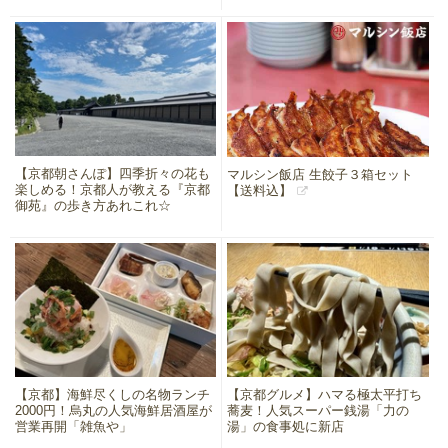
【京都朝さんぽ】四季折々の花も
マルシン飯店 生餃子３箱セット
楽しめる！京都人が教える『京都
【送料込】
御苑』の歩き方あれこれ☆
【京都】海鮮尽くしの名物ランチ
【京都グルメ】ハマる極太平打ち
2000円！烏丸の人気海鮮居酒屋が
蕎麦！人気スーパー銭湯「力の
営業再開「雑魚や」
湯」の食事処に新店