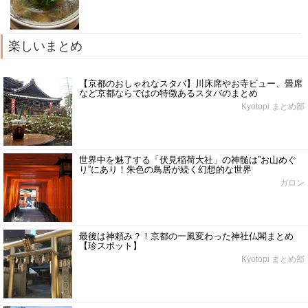
楽しいまとめ
【京都のおしゃれなスタバ】川床席やお寺ビュー、畳席
など京都ならではの特徴あるスタバのまとめ
Kyotopi まとめ部
世界中を魅了する「伏見稲荷大社」の神髄は”お山めぐ
り”にあり！朱色の鳥居が続く幻想的な世界
ガロン
最後は神頼み？！京都の一風変わった神社仏閣まとめ
【珍スポット】
Kyotopi まとめ部