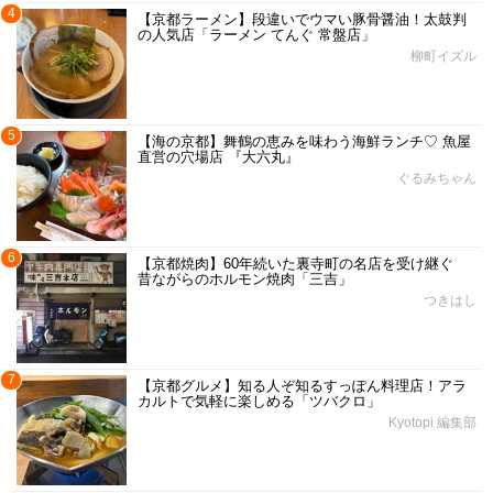
4
【京都ラーメン】段違いでウマい豚骨醤油！太鼓判
の人気店「ラーメン てんぐ 常盤店」
柳町イズル
5
【海の京都】舞鶴の恵みを味わう海鮮ランチ♡ 魚屋
直営の穴場店 『大六丸』
ぐるみちゃん
6
【京都焼肉】60年続いた裏寺町の名店を受け継ぐ
昔ながらのホルモン焼肉「三吉」
つきはし
7
【京都グルメ】知る人ぞ知るすっぽん料理店！アラ
カルトで気軽に楽しめる「ツバクロ」
Kyotopi 編集部