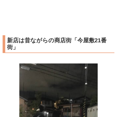
新店は昔ながらの商店街「今屋敷21番
街」