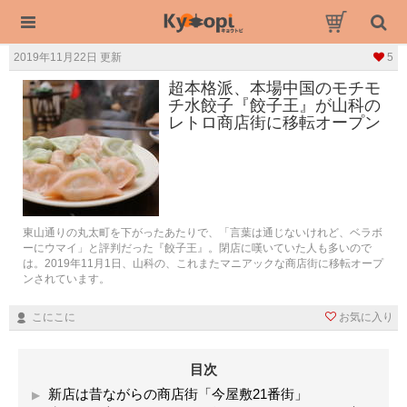
2019年11月22日 更新
5
超本格派、本場中国のモチモ
チ水餃子『餃子王』が山科の
レトロ商店街に移転オープン
東山通りの丸太町を下がったあたりで、「言葉は通じないけれど、ベラボ
ーにウマイ」と評判だった『餃子王』。閉店に嘆いていた人も多いので
は。2019年11月1日、山科の、これまたマニアックな商店街に移転オープ
ンされています。
こにこに
お気に入り
目次
新店は昔ながらの商店街「今屋敷21番街」