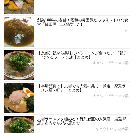
創業100年の老舗！昭和の雰囲気たっぷりレトロな食
堂「篠田屋」三条駅すぐ！
aya
【京都】朝から美味しいラーメンが食べたい！“朝ラ
ー”できるラーメン店【まとめ】
キョウトピラーメン部
【本場顔負け】京都でも人気の兆し！厳選「家系ラ
ーメン店７軒」【まとめ】
キョウトピラーメン部
京都ラーメンを極める！行列必至の人気店「厳選12
店」市内から郊外店まで
キョウトピ まとめ部