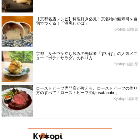
【京都名店レシピ】料理好き必見！京名物の鯖寿司を自
宅でつくる！「酒房わかば」
Kyotopi 編集部
京都、女子ウケ立ち飲みの先駆者「すいば」の人気メニ
ュー『ポテトサラダ』の作り方
Kyotopi 編集部
ローストビーフ専門店が教える、ローストビーフの作り
方のすべて「ローストビーフの店 watanabe」
Kyotopi 編集部