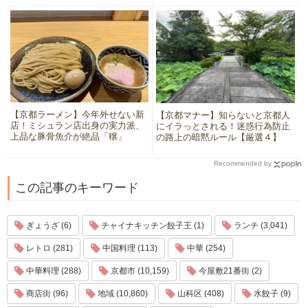
【京都ラーメン】今年外せない新
【京都マナー】知らないと京都人
店！ミシュラン店出身の実力派、
にイラっとされる！迷惑行為防止
上品な豚骨魚介が絶品「穣」
の路上の暗黙ルール【厳選４】
Recommended by
この記事のキーワード
ぎょうざ (6)
チャイナキッチン餃子王 (1)
ランチ (3,041)
レトロ (281)
中国料理 (113)
中華 (254)
中華料理 (288)
京都市 (10,159)
今屋敷21番街 (2)
商店街 (96)
地域 (10,860)
山科区 (408)
水餃子 (9)