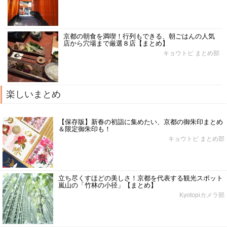
京都の朝食を満喫！行列もできる、朝ごはんの人気
店から穴場まで厳選８店【まとめ】
キョウトピ まとめ部
楽しいまとめ
【保存版】新春の初詣に集めたい、京都の御朱印まとめ
＆限定御朱印も！
キョウトピ まとめ部
立ち尽くすほどの美しさ！京都を代表する観光スポット
嵐山の「竹林の小径」【まとめ】
Kyotopiカメラ部