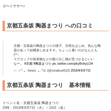
ヨ〜イヤサ〜♪
京都五条坂 陶器まつり への口コミ
京都・五条坂の陶器まつりの様子。京焼をはじめ、色んな陶
器があって結構楽しめますネ。ちょっと暑いのがなんとも…
(^^;;
マグカップや抹茶碗などの掘り出し物が見つかるといい
な〜。
#京都
#陶器まつり
pic.twitter.com/pkyBohyLOA
— ☆*:.｡. forest .｡.:*☆ (@miraikun610)
2016年8月7日
京都五条坂 陶器まつり 基本情報
イベント名：京都五条坂 陶器まつり
日時：2018年8月7日（火）～10日（金）