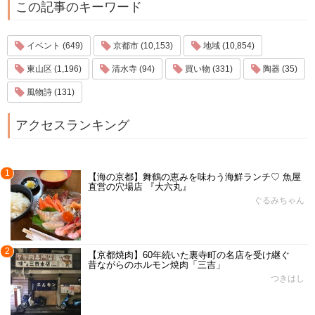
この記事のキーワード
イベント (649)
京都市 (10,153)
地域 (10,854)
東山区 (1,196)
清水寺 (94)
買い物 (331)
陶器 (35)
風物詩 (131)
アクセスランキング
1
【海の京都】舞鶴の恵みを味わう海鮮ランチ♡ 魚屋
直営の穴場店 『大六丸』
ぐるみちゃん
2
【京都焼肉】60年続いた裏寺町の名店を受け継ぐ
昔ながらのホルモン焼肉「三吉」
つきはし