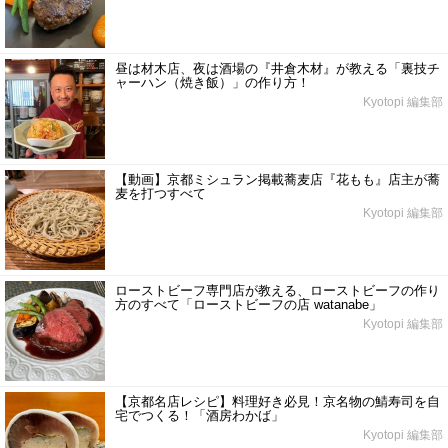
昼は材木店、夜は酒場の『井倉木材』が教える「裏技チ
ャーハン（焼き飯）」の作り方！
Kyotopi 編集部
【動画】京都ミシュラン掲載蕎麦店『花もも』店主が蕎
麦を打つすべて
Kyotopi 編集部
ローストビーフ専門店が教える、ローストビーフの作り
方のすべて「ローストビーフの店 watanabe」
Kyotopi 編集部
【京都名店レシピ】料理好き必見！京名物の鯖寿司を自
宅でつくる！「酒房わかば」
Kyotopi 編集部