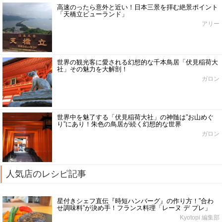
高速のったら意外と近い！日本三景を拝む絶景ポイント
「天橋立ビューランド」
アリー
世界の観光客に愛される幻想的な千本鳥居「伏見稲荷大
社」その魅力を大解剖！
ガロン
世界中を魅了する「伏見稲荷大社」の神髄は”お山めぐ
り”にあり！朱色の鳥居が続く幻想的な世界
ガロン
人気店のレシピ記事
星付きシェフ直伝『時短ハンバーグ』の作り方！”合わ
せ調味料”が決め手！フランス料理「レーヌ デ プレ」
Kyotopi 編集部