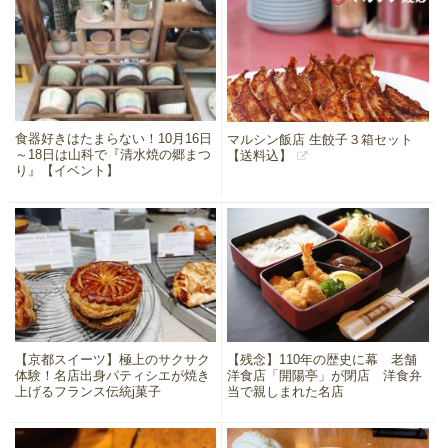
食器好きはたまらない！10月16日
マルシン飯店 生餃子３箱セット
～18日は山科で『清水焼の郷まつ
【送料込】
り』【イベント】
【京都スイーツ】極上のサクサク
【残念】110年の歴史に幕 老舗
体験！名店出身パティシエが焼き
洋食店「開陽亭」が閉店 洋食弁
上げるフランス伝統j菓子
当で親しまれた名店