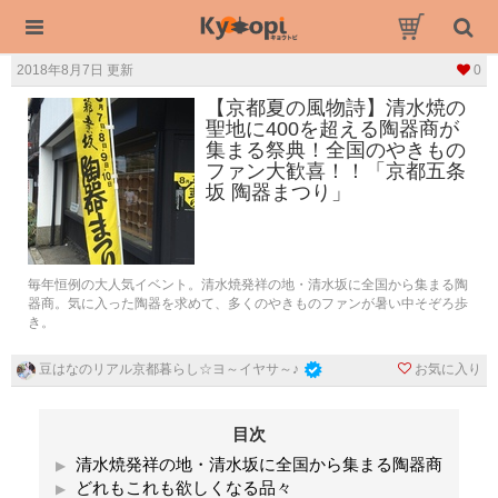
2018年8月7日 更新
0
【京都夏の風物詩】清水焼の
聖地に400を超える陶器商が
集まる祭典！全国のやきもの
ファン大歓喜！！「京都五条
坂 陶器まつり」
毎年恒例の大人気イベント。清水焼発祥の地・清水坂に全国から集まる陶
器商。気に入った陶器を求めて、多くのやきものファンが暑い中そぞろ歩
き。
お気に入り
豆はなのリアル京都暮らし☆ヨ～イヤサ～♪
目次
清水焼発祥の地・清水坂に全国から集まる陶器商
どれもこれも欲しくなる品々