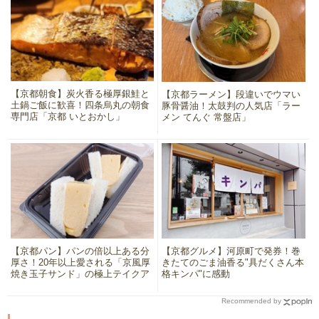
【京都朝食】炭火香る極厚銀鮭と
【京都ラーメン】段違いでウマい
土鍋ご飯に歓喜！四条烏丸の朝食
豚骨醤油！太鼓判の人気店「ラー
専門店「京都 いとおかし」
メン てんぐ 常盤店」
【京都パン】パンの倍以上ある分
【京都グルメ】河原町で発券！巻
厚さ！20年以上愛される「京風厚
きたてのごま油香る"具だくさん本
焼き玉子サンド」の極上テイクア
格キンパ"に感動
ウト
Recommended by