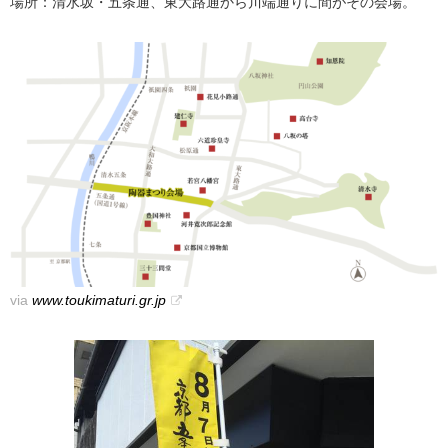
場所：清水坂・五条通、東大路通から川端通りに間がその会場。
via
www.toukimaturi.gr.jp