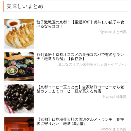
美味しいまとめ
餃子激戦区の京都！【厳選10軒】美味しい餃子を食
べるならココ！
Kyotopi まとめ部
行列覚悟！京都オススメの最強コスパで有名なラン
チ「厳選６店舗」【保存版】
豆はなのリアル京都暮らし☆ヨ～イヤサ～♪
【京都コーヒー豆まとめ】自家焙煎コーヒーから老
舗カフェまでコーヒー豆が買えるお店
Kyotopi 編集部
【京都】伏見稲荷大社の周辺グルメ・ランチ 参拝
後に寄りたい『厳選 10店舗』
Kyotopi まとめ部