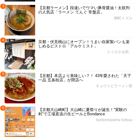
3
【京都ラーメン】段違いでウマい豚骨醤油！太鼓判
の人気店「ラーメン てんぐ 常盤店」
柳町イズル
4
京都・伏見桃山にオープン！うまい自家製パンも楽
しめるビストロ「アルケミスト」
スイカ小太郎。
5
【京都】本店より美味しい？！ 43年愛された「天下
一品 五条桂店」が閉店へ
キョウトピラーメン部
6
【京都大山崎町】大山崎に夏祭りが誕生！“実験の
村”で工場直送の生ビールとBondance
kyotonisiyama hotsuu