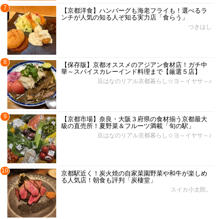
7
【京都洋食】ハンバーグも海老フライも！選べるラ
ンチが人気の知る人ぞ知る実力店「食らう」
つきはし
8
【保存版】京都オススメのアジアン食材店！ガチ中
華～スパイスカレーインド料理まで【厳選５店】
豆はなのリアル京都暮らし☆ヨ～イヤサ～♪
9
【京都市場】奈良・大阪３府県の食材揃う京都最大
級の直売所！夏野菜＆フルーツ満載「旬の駅」
豆はなのリアル京都暮らし☆ヨ～イヤサ～♪
10
京都駅近く！炭火焼の自家菜園野菜や和牛が楽しめ
る人気店！朝食も評判「炭棲堂」
スイカ小太郎。