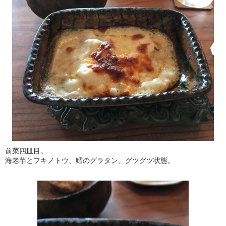
前菜四皿目。
海老芋とフキノトウ、鱈のグラタン。グツグツ状態。