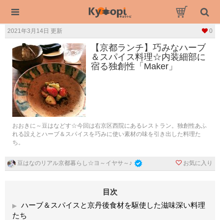
2021年3月14日 更新
0
【京都ランチ】巧みなハーブ
＆スパイス料理☆内装細部に
宿る独創性「Maker」
おおきに～豆はなどす☆今回は右京区西院にあるレストラン。独創性あふ
れる設えとハーブ＆スパイスを巧みに使い素材の味を引き出した料理た
ち。
お気に入り
豆はなのリアル京都暮らし☆ヨ～イヤサ～♪
目次
ハーブ＆スパイスと京丹後食材を駆使した滋味深い料理
たち