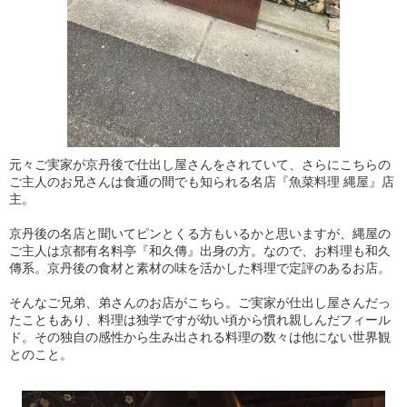
元々ご実家が京丹後で仕出し屋さんをされていて、さらにこちらの
ご主人のお兄さんは食通の間でも知られる名店『魚菜料理 縄屋』店
主。
京丹後の名店と聞いてピンとくる方もいるかと思いますが、縄屋の
ご主人は京都有名料亭『和久傳』出身の方。なので、お料理も和久
傳系。京丹後の食材と素材の味を活かした料理で定評のあるお店。
そんなご兄弟、弟さんのお店がこちら。ご実家が仕出し屋さんだっ
たこともあり、料理は独学ですが幼い頃から慣れ親しんだフィール
ド。その独自の感性から生み出される料理の数々は他にない世界観
とのこと。