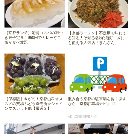
【京都ランチ】驚愕コスパの羽つ
【京都ラーメン】不定期で味わえ
き餃子定食！960円でカレーやご
る知る人ぞ知る名物”焼飯”！〆に
飯が食べ放題
も使える人気店「きんざん」
【保存版】今が旬！京都山科オス
混み合う京都の駐車場を賢く探す
スメの穴場ぶどう直売所☆シャイ
なら「京都駐車場ナビ」
ンマスカット他【厳選３】
AD（京都駐車場ナビ）