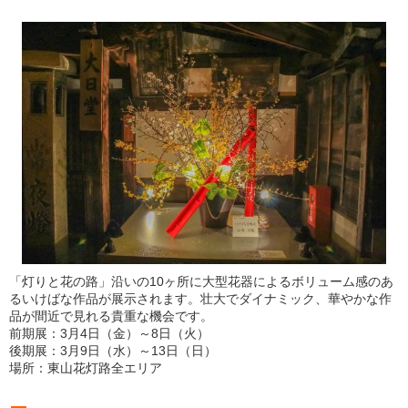
「灯りと花の路」沿いの10ヶ所に大型花器によるボリューム感のあ
るいけばな作品が展示されます。壮大でダイナミック、華やかな作
品が間近で見れる貴重な機会です。
前期展：3月4日（金）～8日（火）
後期展：3月9日（水）～13日（日）
場所：東山花灯路全エリア