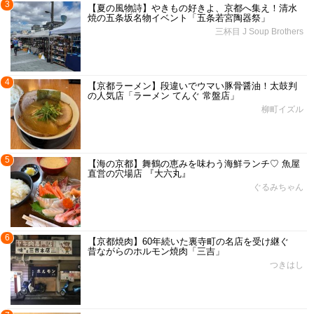
3
【夏の風物詩】やきもの好きよ、京都へ集え！清水
焼の五条坂名物イベント「五条若宮陶器祭」
三杯目 J Soup Brothers
4
【京都ラーメン】段違いでウマい豚骨醤油！太鼓判
の人気店「ラーメン てんぐ 常盤店」
柳町イズル
5
【海の京都】舞鶴の恵みを味わう海鮮ランチ♡ 魚屋
直営の穴場店 『大六丸』
ぐるみちゃん
6
【京都焼肉】60年続いた裏寺町の名店を受け継ぐ
昔ながらのホルモン焼肉「三吉」
つきはし