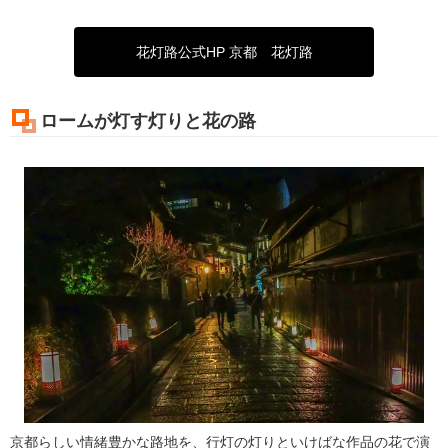
花灯路公式HP 京都 花灯路
ロームが灯す灯りと花の路
京都らしい情緒豊かな路地を、行灯の灯りといけばな作品の花で演