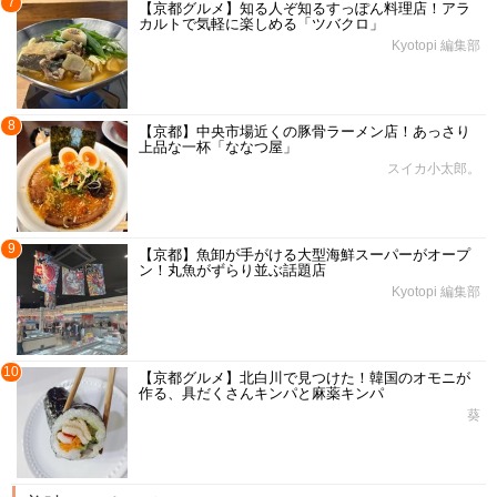
7
【京都グルメ】知る人ぞ知るすっぽん料理店！アラ
カルトで気軽に楽しめる「ツバクロ」
Kyotopi 編集部
8
【京都】中央市場近くの豚骨ラーメン店！あっさり
上品な一杯「ななつ屋」
スイカ小太郎。
9
【京都】魚卸が手がける大型海鮮スーパーがオープ
ン！丸魚がずらり並ぶ話題店
Kyotopi 編集部
10
【京都グルメ】北白川で見つけた！韓国のオモニが
作る、具だくさんキンパと麻薬キンパ
葵