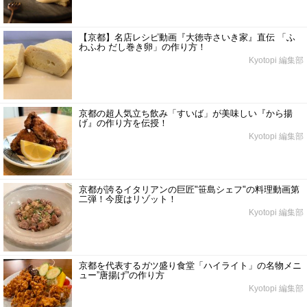
【京都】名店レシピ動画『大徳寺さいき家』直伝 「ふ
わふわ だし巻き卵」の作り方！
Kyotopi 編集部
京都の超人気立ち飲み「すいば」が美味しい『から揚
げ』の作り方を伝授！
Kyotopi 編集部
京都が誇るイタリアンの巨匠"笹島シェフ"の料理動画第
二弾！今度はリゾット！
Kyotopi 編集部
京都を代表するガツ盛り食堂「ハイライト」の名物メニ
ュー”唐揚げ”の作り方
Kyotopi 編集部