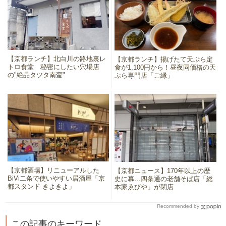
【京都ランチ】北白川の路地裏レ
【京都ランチ】揚げたて天ぷら定
トロ食堂 秘密にしたい穴場店
食が1,100円から！昼夜同価格の天
の"絶品タツタ南蛮"
ぷら専門店「ご縁」
【京都酒場】リニューアルした
【京都ニュース】170年以上の歴
BiVi二条で使いやすい居酒屋「京
史に幕…四条通の老舗そば店「総
都スタンド きよきよ」
本家ゑびや」が閉店
Recommended by
この記事のキーワード