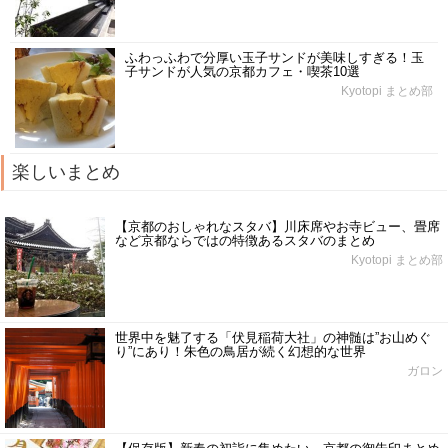
ふわっふわで分厚い玉子サンドが美味しすぎる！玉
子サンドが人気の京都カフェ・喫茶10選
Kyotopi まとめ部
楽しいまとめ
【京都のおしゃれなスタバ】川床席やお寺ビュー、畳席
など京都ならではの特徴あるスタバのまとめ
Kyotopi まとめ部
世界中を魅了する「伏見稲荷大社」の神髄は”お山めぐ
り”にあり！朱色の鳥居が続く幻想的な世界
ガロン