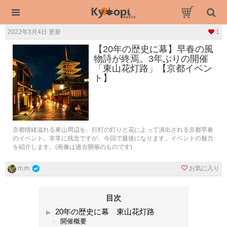
2022年3月4日 更新
1
【20年の歴史に幕】早春の風
物詩が終焉。3年ぶりの開催
「東山花灯路」【京都イベン
ト】
京都情緒溢れる東山周辺を、行灯の灯りと花によって演出される京都早春
のイベント。非常に残念ですが、今回で最後になります。イベントの魅力
を紹介します。(画像は過去開催のものです)
お気に入り
m.m
目次
20年の歴史に幕 東山花灯路
開催概要