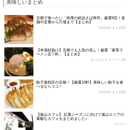
美味しいまとめ
京都で食べたい「肉厚の絶品さば寿司」厳選9店！老
舗や定番から穴場まで【まとめ】
Kyotopi まとめ部
【本場顔負け】京都でも人気の兆し！厳選「家系ラ
ーメン店７軒」【まとめ】
キョウトピラーメン部
餃子激戦区の京都！【厳選10軒】美味しい餃子を食
べるならココ！
Kyotopi まとめ部
【嵐山カフェ】 紅葉シーズンに向けて嵐山エリアの
素敵なカフェをまとめました♪
アリー