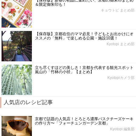
【保存版】新春の初詣に集めたい、京都の御朱印まとめ
＆限定御朱印も！
キョウトピ まとめ部
【保存版】京都在住のママ必見！子どもとお出かけにオ
ススメの「無料」で楽しめる公園・施設10選！
Kyotopi まとめ部
立ち尽くすほどの美しさ！京都を代表する観光スポット
嵐山の「竹林の小径」【まとめ】
Kyotopiカメラ部
人気店のレシピ記事
京都で話題の人気店！とろとろ濃厚バスクチーズケーキ
の作り方〜「フォーチュンガーデン京都」
Kyotopi 編集部