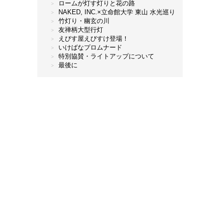
ロームが灯す灯りと花の路
NAKED, INC.×立命館大学 東山 水光巡り
竹灯り・幽玄の川
友禅柄大型行灯
えびす屋えびすけ登場！
いけばなプロムナード
特別協賛・ライトアップについて
最後に