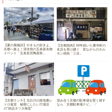
【夏の風物詩】やきもの好きよ、
【京都焼肉】60年続いた裏寺町の
京都へ集え！清水焼の五条坂名物
名店を受け継ぐ 昔ながらのホル
イベント「五条若宮陶器祭」
モン焼肉「三吉」
【京都ランチ】北白川の路地裏レ
混み合う京都の駐車場を賢く探す
トロ食堂 秘密にしたい穴場店
なら「京都駐車場ナビ」
の"絶品タツタ南蛮"