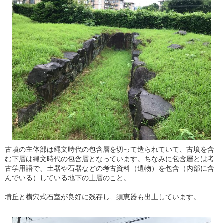
古墳の主体部は縄文時代の包含層を切って造られていて、古墳を含
む下層は縄文時代の包含層となっています。ちなみに包含層とは考
古学用語で、土器や石器などの考古資料（遺物）を包含（内部に含
んでいる）している地下の土層のこと。
墳丘と横穴式石室が良好に残存し、須恵器も出土しています。