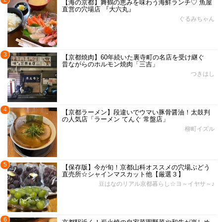
【海の京都】舞鶴の恵みを味わう海鮮ランチ♡ 魚屋
直営の穴場店 『大六丸』
ぐるみちゃん
3
【京都焼肉】60年続いた裏寺町の名店を受け継ぐ
昔ながらのホルモン焼肉「三吉」
つきはし
4
【京都ラーメン】段違いでウマい豚骨醤油！太鼓判
の人気店「ラーメン てんぐ 常盤店」
柳町イズル
5
【保存版】今が旬！京都山科オススメの穴場ぶどう
直売所☆シャインマスカット他【厳選３】
豆はなのリアル京都暮らし☆ヨ～イヤサ～♪
6