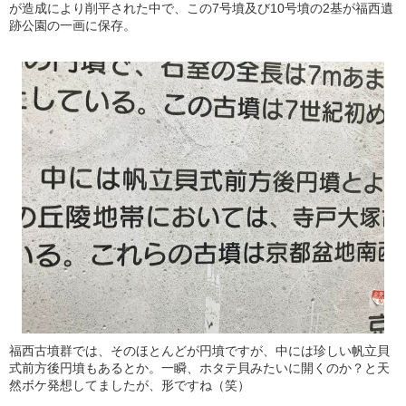
が造成により削平された中で、この7号墳及び10号墳の2基が福西遺
跡公園の一画に保存。
福西古墳群では、そのほとんどが円墳ですが、中には珍しい帆立貝
式前方後円墳もあるとか。一瞬、ホタテ貝みたいに開くのか？と天
然ボケ発想してましたが、形ですね（笑）