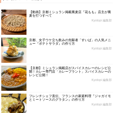
【動画】京都ミシュラン掲載蕎麦店『花もも』店主が蕎
麦を打つすべて
Kyotopi 編集部
京都、女子ウケ立ち飲みの先駆者「すいば」の人気メニ
ュー『ポテトサラダ』の作り方
Kyotopi 編集部
【京都】ミシュラン掲載店がスパイスカレーのレシピ公
開！カレー専門店「カレープラント」スパイスカレーの
レシピ公開！
Kyotopi 編集部
フレンチシェフ直伝、フランスの家庭料理『ジャガイモ
とミートソースのグラタン』の作り方
Kyotopi 編集部