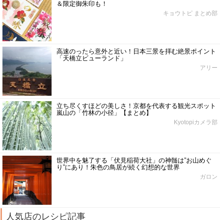
＆限定御朱印も！
キョウトピ まとめ部
高速のったら意外と近い！日本三景を拝む絶景ポイント
「天橋立ビューランド」
アリー
立ち尽くすほどの美しさ！京都を代表する観光スポット
嵐山の「竹林の小径」【まとめ】
Kyotopiカメラ部
世界中を魅了する「伏見稲荷大社」の神髄は”お山めぐ
り”にあり！朱色の鳥居が続く幻想的な世界
ガロン
人気店のレシピ記事