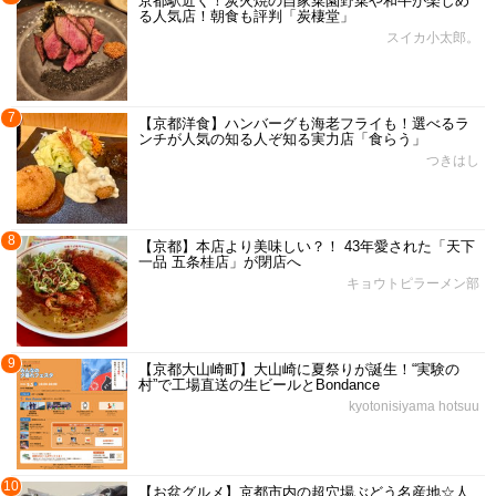
京都駅近く！炭火焼の自家菜園野菜や和牛が楽しめ
る人気店！朝食も評判「炭棲堂」
スイカ小太郎。
7
【京都洋食】ハンバーグも海老フライも！選べるラ
ンチが人気の知る人ぞ知る実力店「食らう」
つきはし
8
【京都】本店より美味しい？！ 43年愛された「天下
一品 五条桂店」が閉店へ
キョウトピラーメン部
9
【京都大山崎町】大山崎に夏祭りが誕生！“実験の
村”で工場直送の生ビールとBondance
kyotonisiyama hotsuu
10
【お盆グルメ】京都市内の超穴場ぶどう名産地☆人