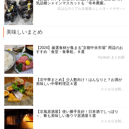
気品種シャインマスカットも「寺本農園」
豆はなのリアル京都暮らし☆ヨ～イヤサ～♪
美味しいまとめ
【2024】厳選食材が集まる"京都中央市場" 周辺のお
すすめ「食堂・食事処」８選
Kyotopi まとめ部
【京中華まとめ】少人数向け！はんなりと？お酒が
美味しい中華料理店４選
スイカ小太郎。
【京風居酒屋】使い勝手良好！日本酒でしっぽり
～、肴も美味しい激ウマ居酒屋５選
スイカ小太郎。