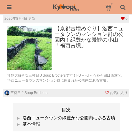
2020年8月4日 更新
0
【京都古墳めぐり】洛西ニュ
ータウンのマンション群の公
園内！緑豊かな景観の小山
「福西古墳」
汁物大好きな三杯目 J Soup Brothersです！FU～FU～☆彡今回は西京区、
洛西ニュータウンのマンション群に囲まれた公園内にある古墳。
三杯目 J Soup Brothers
お気に入り
目次
洛西ニュータウンの緑豊かな公園内にある古墳
基本情報