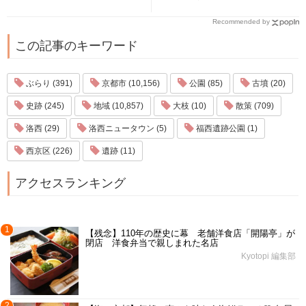
Recommended by
この記事のキーワード
ぶらり (391)
京都市 (10,156)
公園 (85)
古墳 (20)
史跡 (245)
地域 (10,857)
大枝 (10)
散策 (709)
洛西 (29)
洛西ニュータウン (5)
福西遺跡公園 (1)
西京区 (226)
遺跡 (11)
アクセスランキング
1
【残念】110年の歴史に幕 老舗洋食店「開陽亭」が
閉店 洋食弁当で親しまれた名店
Kyotopi 編集部
2