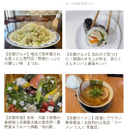
AD（京都駐車場ナビ）
【京都グルメ】地元で長年愛され
【京都グルメ】北白川で見つけ
る皿うどん専門店！野菜たっぷり
た！韓国のオモニが作る、具だく
の優しい味「まつお」
さんキンパと麻薬キンパ
【京都市場】奈良・大阪３府県の
【京都ラーメン】段違いでウマい
食材揃う京都最大級の直売所！夏
豚骨醤油！太鼓判の人気店「ラー
野菜＆フルーツ満載「旬の駅」
メン てんぐ 常盤店」