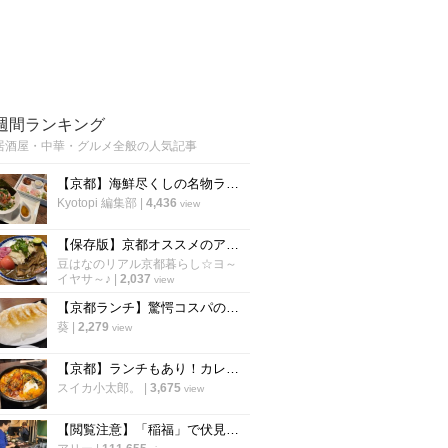
週間ランキング
居酒屋・中華・グルメ全般の人気記事
【京都】海鮮尽くしの名物ランチ2000円！烏丸の人気海鮮居酒屋が営業再開「雑魚や」
Kyotopi 編集部
|
4,436
view
【保存版】京都オススメのアジアン食材店！ガチ中華～スパイスカレーインド料理まで【厳選５店】
豆はなのリアル京都暮らし☆ヨ～
イヤサ～♪
|
2,037
view
【京都ランチ】驚愕コスパの羽つき餃子定食！960円でカレーやご飯が食べ放題
葵
|
2,279
view
【京都】ランチもあり！カレーやスパイスが効いたアテ、九州料理が揃う「aoBaru」
スイカ小太郎。
|
3,675
view
【閲覧注意】「稲福」で伏見稲荷名物のすずめの丸焼きを食べてきた！【名物】