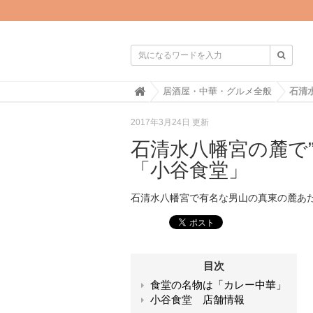

H
居酒屋・中華・グルメ全般
o
m
2017年3月24日 更新
e
石清水八幡宮の麓で
「小谷食堂」
石清水八幡宮で有名な男山の真東の麓あ
目次
食堂の名物は「カレー中華」
小谷食堂 店舗情報