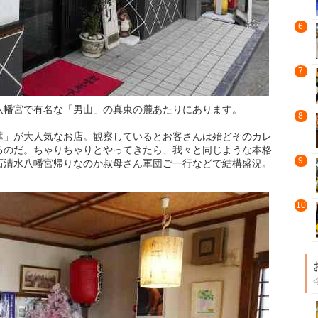
6
7
八幡宮で有名な「男山」の真東の麓あたりにあります。
8
華」が大人気なお店。観察しているとお客さんは殆どそのカレ
るのだ。ちゃりちゃりとやってきたら、我々と同じような本格
9
石清水八幡宮帰りなのか叔母さん軍団ご一行などで結構盛況。
10