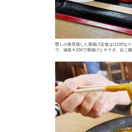
暫しの後登場した唐揚げ定食は\1100な
で、値差￥200で唐揚げとサラダ、白ご