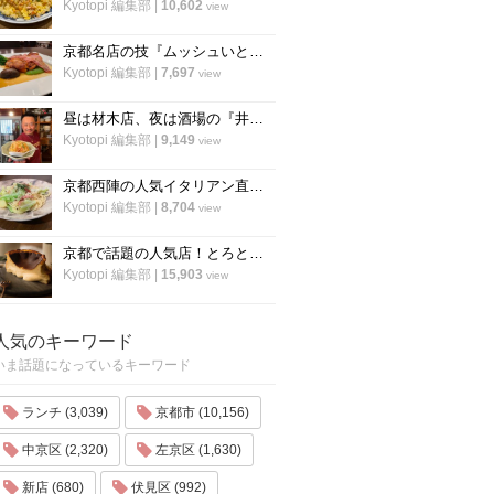
Kyotopi 編集部
|
10,602
view
京都名店の技『ムッシュいとう』の総料理長直伝「チキンステーキ」の焼き方
Kyotopi 編集部
|
7,697
view
昼は材木店、夜は酒場の『井倉木材』が教える「裏技チャーハン（焼き飯）」の作り方！
Kyotopi 編集部
|
9,149
view
京都西陣の人気イタリアン直伝「アンチョビのオイルパスタ」の作り方
Kyotopi 編集部
|
8,704
view
京都で話題の人気店！とろとろ濃厚バスクチーズケーキの作り方〜「フォーチュンガーデン京都」
Kyotopi 編集部
|
15,903
view
人気のキーワード
いま話題になっているキーワード
ランチ (3,039)
京都市 (10,156)
中京区 (2,320)
左京区 (1,630)
新店 (680)
伏見区 (992)