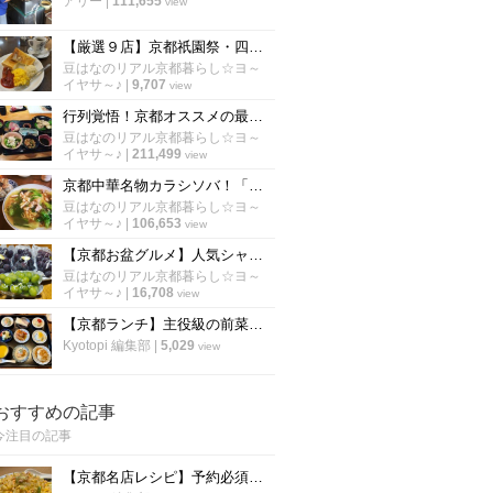
アリー
|
111,655
view
【厳選９店】京都祇園祭・四条烏丸界隈のオススメ朝食☆老舗喫茶～おばんざい～野菜ビュッフェ
豆はなのリアル京都暮らし☆ヨ～
イヤサ～♪
|
9,707
view
行列覚悟！京都オススメの最強コスパで有名なランチ「厳選６店舗」【保存版】
豆はなのリアル京都暮らし☆ヨ～
イヤサ～♪
|
211,499
view
京都中華名物カラシソバ！「厳選５店」病みつきになる老舗の味【徹底比較】
豆はなのリアル京都暮らし☆ヨ～
イヤサ～♪
|
106,653
view
【京都お盆グルメ】人気シャインマスカットに行列☆京都市内穴場ぶどう名産地「竹村農園」
豆はなのリアル京都暮らし☆ヨ～
イヤサ～♪
|
16,708
view
【京都ランチ】主役級の前菜＋選べるメインで2800円〜 評判の新店中国料理「春花秋実」
Kyotopi 編集部
|
5,029
view
おすすめの記事
今注目の記事
【京都名店レシピ】予約必須店「秋華」直伝 、パラパラ鮭のチャーハン！超簡単！