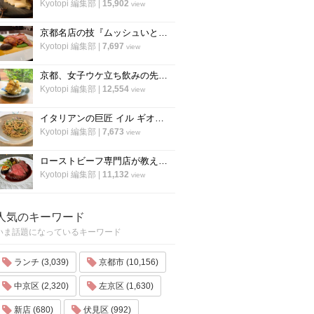
Kyotopi 編集部
|
15,902
view
京都名店の技『ムッシュいとう』の総料理長直伝「チキンステーキ」の焼き方
Kyotopi 編集部
|
7,697
view
京都、女子ウケ立ち飲みの先駆者「すいば」の人気メニュー『ポテトサラダ』の作り方
Kyotopi 編集部
|
12,554
view
イタリアンの巨匠 イル ギオットーネ笹島シェフ直伝「ボンゴレビアンコ」の作り方
Kyotopi 編集部
|
7,673
view
ローストビーフ専門店が教える、ローストビーフの作り方のすべて「ローストビーフの店 watanabe」
Kyotopi 編集部
|
11,132
view
人気のキーワード
いま話題になっているキーワード
ランチ (3,039)
京都市 (10,156)
中京区 (2,320)
左京区 (1,630)
新店 (680)
伏見区 (992)