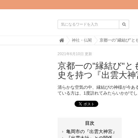

H
神社・仏閣
o
m
2021年6月10日 更新
e
京都一の"縁結び"と
史を持つ『出雲大神
清らかな空気の中、縁結びの神様が今ある
ている方は、1度訪れてみたらいかがで
目次
亀岡市の『出雲大神宮』
『出雲大社』との関係