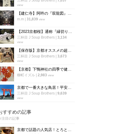
三杯目 J Soup Brothers
|
7,037
view
【建仁寺】阿吽の『双龍図』は圧巻の迫力！一見の価値あり♪【京都 祇園】
m.m
|
31,839
view
【2023京都桜】通称『縁切り神社』は行列必至☆参道の桜はまだつぼみ「安井金比羅宮」
三杯目 J Soup Brothers
|
3,134
view
【保存版】京都オススメの超マニアック仏像☆開胸から釈迦顔～口から小仏像【厳選５件】
三杯目 J Soup Brothers
|
3,673
view
【京都】下鴨神社の四季で健康祈願～季節限定の四季守「紅葉」の授与が開始
柳町イズル
|
2,983
view
京都で一番大きな鳥居！平安京建築を模した明治創建の神社「平安神宮」
三杯目 J Soup Brothers
|
9,639
view
おすすめの記事
今注目の記事
京都で話題の人気店！とろとろ濃厚バスクチーズケーキの作り方〜「フォーチュンガーデン京都」