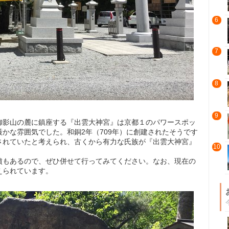
6
7
8
9
御影山の麓に鎮座する『出雲大神宮』は京都１のパワースポッ
かな雰囲気でした。和銅2年（709年）に創建されたそうです
されていたと考えられ、古くから有力な氏族が『出雲大神宮』
10
墳もあるので、ぜひ併せて行ってみてください。なお、現在の
えられています。