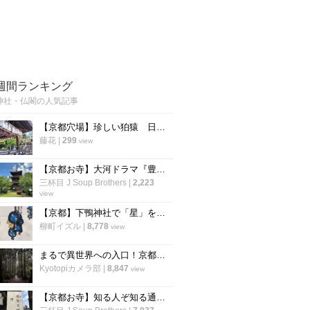
週間ランキング
神社・仏閣の人気記事
【京都穴場】珍しい狛猿 日吉山王七神をお祀りする「新日吉神宮」
藤花
|
299
view
【京都お寺】大河ドラマ『豊臣兄弟』で注目☆秀吉が一夜で三重塔建立の通称“宝寺”「宝積寺」
三杯目 J Soup Brothers
|
2,223
view
【京都】下鴨神社で「星」をモチーフにした「四季守」が限定授与
柳町イズル
|
8,778
view
まるで異世界への入口！京都の穴場パワースポット「賀茂神社」【京北町】
Kyotopiカメラ部
|
8,847
view
【京都お寺】知る人ぞ知る通称『賽（さい）の河原』で知られる西院立地「高山寺」