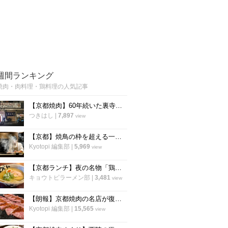
週間ランキング
焼肉・肉料理・鶏料理の人気記事
【京都焼肉】60年続いた裏寺町の名店を受け継ぐ 昔ながらのホルモン焼肉「三吉」
つきはし
|
7,897
view
【京都】焼鳥の枠を超える一軒 薪と炭で魅せるミシュラン掲載の鶏料理店「wabiya」
Kyotopi 編集部
|
5,969
view
【京都ランチ】夜の名物「鶏そば」が昼に登場 炭火焼鳥の人気店「串くら 京都本店」
キョウトピラーメン部
|
3,481
view
【朗報】京都焼肉の名店が復活！烏丸御池に『焼肉 三吉』が帰ってきました！
Kyotopi 編集部
|
15,565
view