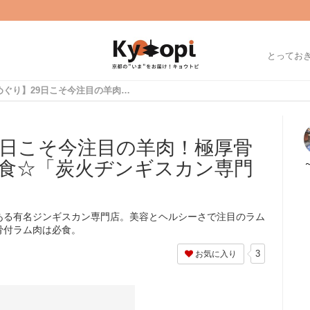
とってお
【京都肉めぐり】29日こそ今注目の羊肉！極厚骨付ラムハーブ焼き必食☆「炭火ヂンギスカン専門店べんがら」
9日こそ今注目の羊肉！極厚骨
食☆「炭火ヂンギスカン専門
ある有名ジンギスカン専門店。美容とヘルシーさで注目のラム
骨付ラム肉は必食。
3
お気に入り