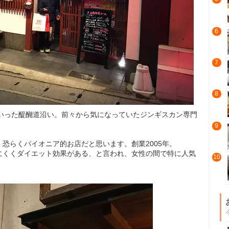
6
7
8
へいった醍醐道沿い。前々から気になっていたジンギスカン専門
9
恐らくパイオニア的お店だと思います。創業2005年。
にくくダイエット効果がある、と言われ、女性の間で特に人気
10