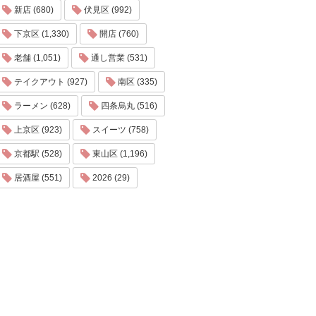
新店 (680)
伏見区 (992)
下京区 (1,330)
開店 (760)
老舗 (1,051)
通し営業 (531)
テイクアウト (927)
南区 (335)
ラーメン (628)
四条烏丸 (516)
上京区 (923)
スイーツ (758)
京都駅 (528)
東山区 (1,196)
居酒屋 (551)
2026 (29)