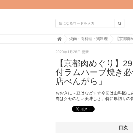

H
焼肉・肉料理・鶏料理
o
m
2020年1月28日 更新
e
【京都肉めぐり】2
付ラムハーブ焼き必
店べんがら」
おおきに～豆はなどす☆今回は山科区に
肉はクセのない美味しさ。特に厚切りの
目次