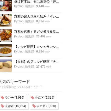
昼は材木店、夜は酒場の『井倉木材』が教える「裏技チャーハン（焼き飯）」の作り方！
Kyotopi 編集部
|
9,148
view
京都の超人気立ち飲み「すいば」が美味しい『から揚げ』の作り方を伝授！
Kyotopi 編集部
|
8,814
view
京都を代表するガツ盛り食堂「ハイライト」の名物メニュー”唐揚げ”の作り方
Kyotopi 編集部
|
20,492
view
【レシピ動画】ミシュランシェフ直伝レシピ！絶品、麻婆豆腐の作り方『中国料理 菜格』
Kyotopi 編集部
|
6,954
view
【京都】名店レシピ動画『大徳寺さいき家』直伝 「ふわふわ だし巻き卵」の作り方！
Kyotopi 編集部
|
27,677
view
人気のキーワード
いま話題になっているキーワード
ランチ (3,039)
中京区 (2,319)
京都市 (10,154)
左京区 (1,630)