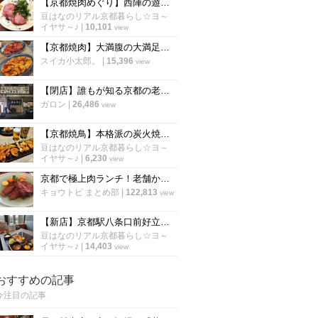
【京都焼肉めぐり】西陣の遊郭リノベーションの老舗焼肉店！コスパ最強でいつも人気☆「焼肉 江畑」
豆はなのリアル京都暮らし☆ヨ～
イヤサ～♪
|
10,101
view
【京都焼肉】大満腹の大満足ホルモン焼肉店が伏見桃山にオープン「ひふみ屋」
スイカ小太郎。
|
15,396
view
【閉店】誰もが知る京都の老舗焼肉店！昭和すぎて入りづらい名店「 三吉」
ガロン
|
26,486
view
【京都焼鳥】本格派の炭火焼『京七谷赤地鶏』絶品！京都駅周辺で急成長展開「炭火串焼つじや」
豆はなのリアル京都暮らし☆ヨ～
イヤサ～♪
|
6,230
view
京都で極上肉ランチ！老舗から幻の和牛店まで「厳選６店」【まとめ】
キョウトピ まとめ部
|
122,813
view
【新店】京都駅八条口前好立地に4月24日グランドオープン！牛しゃぶ牛すき食べ放題「但馬屋」
豆はなのリアル京都暮らし☆ヨ～
イヤサ～♪
|
14,403
view
おすすめの記事
今注目の記事