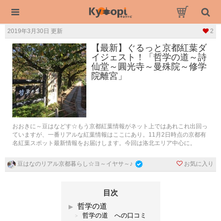
2019年3月30日 更新
2
【最新】ぐるっと京都紅葉ダ
イジェスト！「哲学の道～詩
仙堂～圓光寺～曼殊院～修学
院離宮」
おおきに～豆はなどす☆もう京都紅葉情報がネット上ではあれこれ出回っ
ていますが、一番リアルな紅葉情報はここにあり。11月2日時点の京都有
名紅葉スポット最新情報をお届けします。今回は洛北エリア中心に。
お気に入り
豆はなのリアル京都暮らし☆ヨ～イヤサ～♪
目次
哲学の道
哲学の道 への口コミ