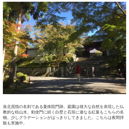
洛北屈指の名刹である曼殊院門跡。庭園は雄大な自然を表現した仏
教的な枯山水。勅使門に続く白壁と石垣に連なる紅葉もこちらの名
物。少しグラデーションがはっきりしてきました。こちらは夜間拝
観も実施中。