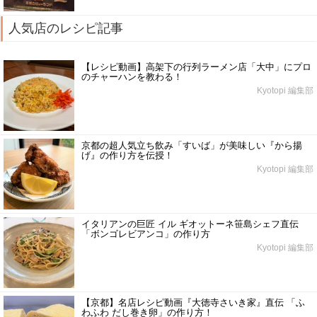
人気店のレシピ記事
【レシピ動画】高架下の行列ラーメン店「大中」にプロ
のチャーハンを教わる！
Kyotopi 編集部
京都の超人気立ち飲み「すいば」が美味しい『から揚
げ』の作り方を伝授！
Kyotopi 編集部
イタリアンの巨匠 イル ギオットーネ笹島シェフ直伝
「ボンゴレビアンコ」の作り方
Kyotopi 編集部
【京都】名店レシピ動画『大徳寺さいき家』直伝 「ふ
わふわ だし巻き卵」の作り方！