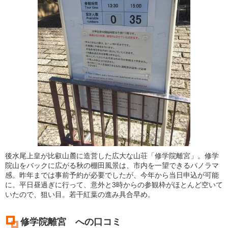
後水尾上皇が比叡山麓に造営した広大な山荘「修学院離宮」。修学
院山をバックに広がる秋の棚田風景は、市内を一望できるパノラマ
感。昨年までは事前予約が必要でしたが、今年から当日申込が可能
に。平日昼過ぎに行って、意外と3時からの参観枠がほとんど空いて
いたので、狙い目。若干紅葉の進み具合早め。
修学院離宮 への口コミ