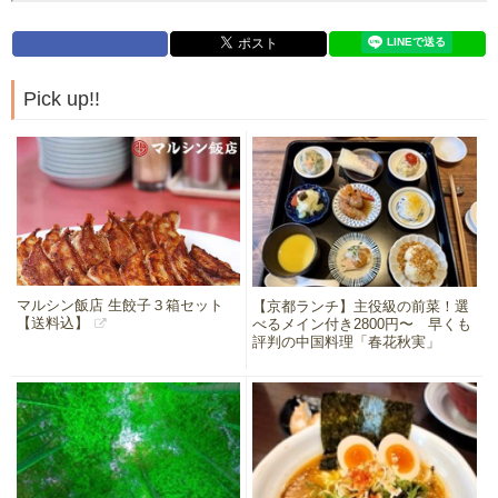
Pick up!!
マルシン飯店 生餃子３箱セット
【京都ランチ】主役級の前菜！選
【送料込】
べるメイン付き2800円〜 早くも
評判の中国料理「春花秋実」