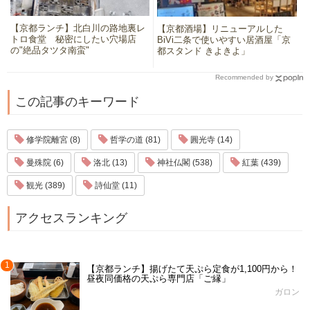
【京都ランチ】北白川の路地裏レ
【京都酒場】リニューアルした
トロ食堂 秘密にしたい穴場店
BiVi二条で使いやすい居酒屋「京
の"絶品タツタ南蛮"
都スタンド きよきよ」
Recommended by
この記事のキーワード
修学院離宮 (8)
哲学の道 (81)
圓光寺 (14)
曼殊院 (6)
洛北 (13)
神社仏閣 (538)
紅葉 (439)
観光 (389)
詩仙堂 (11)
アクセスランキング
1
【京都ランチ】揚げたて天ぷら定食が1,100円から！
昼夜同価格の天ぷら専門店「ご縁」
ガロン