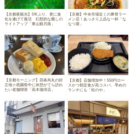
【京都夜観光】5年ぶり、更に進
【京都】中央市場近くの豚骨ラー
化を遂げて復活 幻想的な癒しの
メン店！あっさり上品な一杯「な
ライトアップ「東山観月路」
なつ屋」
【京都モーニング】四条烏丸の好
【京都】店舗増加中！550円ロー
立地☆祇園祭中に休憩がてら訪れ
スかつ朝定食が高コスパ、早めの
たい老舗喫茶「高木珈琲店」
ランチにも「松のや」