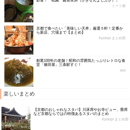
必食！「祇園 鍵善良房（かぎぜんよしふさ）」
ミート姫
京都で食べたい「美味しい天丼」厳選５軒！定番か
ら新店、穴場まで【まとめ】
Kyotopi まとめ部
創業100年の老舗！昭和の雰囲気たっぷりレトロな食
堂「篠田屋」三条駅すぐ！
aya
楽しいまとめ
【京都のおしゃれなスタバ】川床席やお寺ビュー、畳席
など京都ならではの特徴あるスタバのまとめ
Kyotopi まとめ部