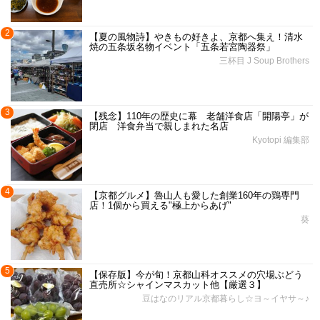
2
【夏の風物詩】やきもの好きよ、京都へ集え！清水
焼の五条坂名物イベント「五条若宮陶器祭」
三杯目 J Soup Brothers
3
【残念】110年の歴史に幕 老舗洋食店「開陽亭」が
閉店 洋食弁当で親しまれた名店
Kyotopi 編集部
4
【京都グルメ】魯山人も愛した創業160年の鶏専門
店！1個から買える"極上からあげ"
葵
5
【保存版】今が旬！京都山科オススメの穴場ぶどう
直売所☆シャインマスカット他【厳選３】
豆はなのリアル京都暮らし☆ヨ～イヤサ～♪