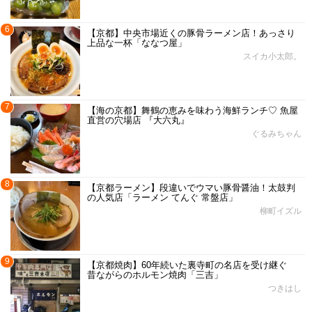
6
【京都】中央市場近くの豚骨ラーメン店！あっさり
上品な一杯「ななつ屋」
スイカ小太郎。
7
【海の京都】舞鶴の恵みを味わう海鮮ランチ♡ 魚屋
直営の穴場店 『大六丸』
ぐるみちゃん
8
【京都ラーメン】段違いでウマい豚骨醤油！太鼓判
の人気店「ラーメン てんぐ 常盤店」
柳町イズル
9
【京都焼肉】60年続いた裏寺町の名店を受け継ぐ
昔ながらのホルモン焼肉「三吉」
つきはし