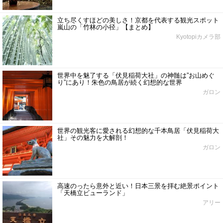
立ち尽くすほどの美しさ！京都を代表する観光スポット
嵐山の「竹林の小径」【まとめ】
Kyotopiカメラ部
世界中を魅了する「伏見稲荷大社」の神髄は”お山めぐ
り”にあり！朱色の鳥居が続く幻想的な世界
ガロン
世界の観光客に愛される幻想的な千本鳥居「伏見稲荷大
社」その魅力を大解剖！
ガロン
高速のったら意外と近い！日本三景を拝む絶景ポイント
「天橋立ビューランド」
アリー