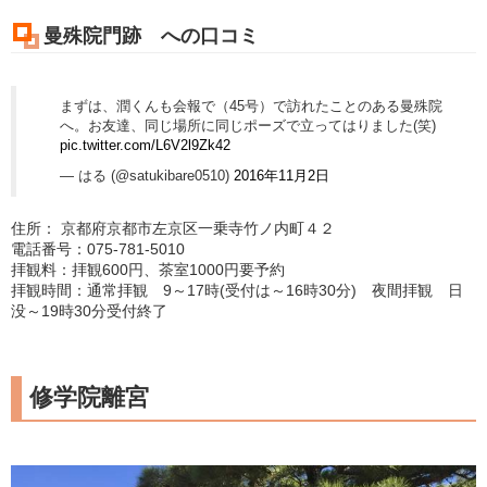
曼殊院門跡 への口コミ
まずは、潤くんも会報で（45号）で訪れたことのある曼殊院
へ。お友達、同じ場所に同じポーズで立ってはりました(笑)
pic.twitter.com/L6V2l9Zk42
— はる (@satukibare0510)
2016年11月2日
住所： 京都府京都市左京区一乗寺竹ノ内町４２
電話番号：075-781-5010
拝観料：拝観600円、茶室1000円要予約
拝観時間：通常拝観 9～17時(受付は～16時30分) 夜間拝観 日
没～19時30分受付終了
修学院離宮