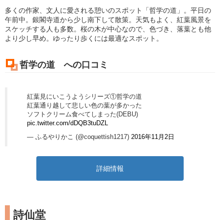
多くの作家、文人に愛される憩いのスポット「哲学の道」。平日の
午前中。銀閣寺道から少し南下して散策。天気もよく、紅葉風景を
スケッチする人も多数。桜の木が中心なので、色づき、落葉とも他
より少し早め。ゆったり歩くには最適なスポット。
哲学の道 への口コミ
紅葉見にいこうようシリーズ①哲学の道
紅葉通り越して悲しい色の葉が多かった
ソフトクリーム食べてしまった(DEBU)
pic.twitter.com/dDQB3tuDZL
— ふるやりかこ (@coquettish1217)
2016年11月2日
詳細情報
詩仙堂