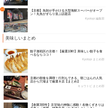
10
【京都】魚卸が手がける大型海鮮スーパーがオープ
ン！丸魚がずらり並ぶ話題店
Kyotopi 編集部
美味しいまとめ
餃子激戦区の京都！【厳選10軒】美味しい餃子を食
べるならココ！
Kyotopi まとめ部
京都の朝食を満喫！行列もできる、朝ごはんの人気
店から穴場まで厳選８店【まとめ】
キョウトピ まとめ部
【創業300年】京甘味の神髄に感動！名物くずきりは