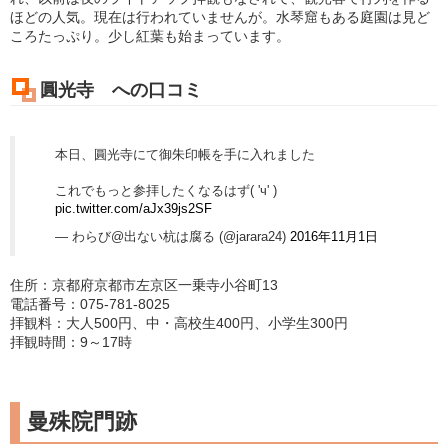
ほどの人気。現在は行われていませんが。水琴窟もある庭園は見ど
ころたっぷり。少し紅葉も始まっています。
圓光寺 への口コミ
本日、圓光寺にて御朱印帳を手に入れました
これでもっと参拝したくなるはず( 'ч' )
pic.twitter.com/aJx39js2SF
— わらび@出ない杭は腐る (@jarara24)
2016年11月1日
住所：京都府京都市左京区一乗寺小谷町13
電話番号：075-781-8025
拝観料：大人500円、中・高校生400円、小学生300円
拝観時間：9～17時
曼殊院門跡