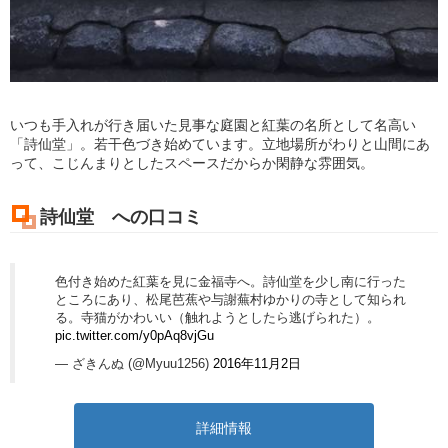
いつも手入れが行き届いた見事な庭園と紅葉の名所として名高い
「詩仙堂」。若干色づき始めています。立地場所がわりと山間にあ
って、こじんまりとしたスペースだからか閑静な雰囲気。
詩仙堂 への口コミ
色付き始めた紅葉を見に金福寺へ。詩仙堂を少し南に行った
ところにあり、松尾芭蕉や与謝蕪村ゆかりの寺として知られ
る。寺猫がかわいい（触れようとしたら逃げられた）。
pic.twitter.com/y0pAq8vjGu
— ざきんぬ (@Myuu1256)
2016年11月2日
詳細情報