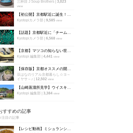
三杯目 J Soup Brothers
|
3,023
view
【初公開】京都駅近に誕生！「チームラボ」の最新巨大アート空間を一足先に体験
Kyotopiカメラ部
|
9,585
view
【話題】京都駅近に「チームラボ」が上陸！国内最大規模の新施設で体感する五感のアート空間
Kyotopiカメラ部
|
6,568
view
【京都】マツコの知らない世界にも登場！ラーメンを支える老舗製麺所「麺屋棣鄂」に潜入
Kyotopi 編集部
|
4,441
view
【保存版】京都オススメの開運占い！京都人御用達神社から有名鑑定士まで☆【5スポット】
豆はなのリアル京都暮らし☆ヨ～
イヤサ～♪
|
12,502
view
【山崎蒸溜所見学】ウイスキー好きは必訪！レア山崎も試飲もできる！
Kyotopi 編集部
|
3,384
view
おすすめの記事
今注目の記事
【レシピ動画】ミシュランシェフ直伝レシピ！絶品、麻婆豆腐の作り方『中国料理 菜格』