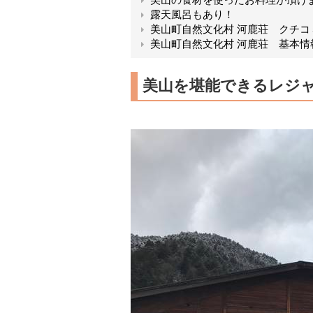
露天風呂もあり！
美山町自然文化村 河鹿荘 クチコ
美山町自然文化村 河鹿荘 基本情
美山を堪能できるレジ