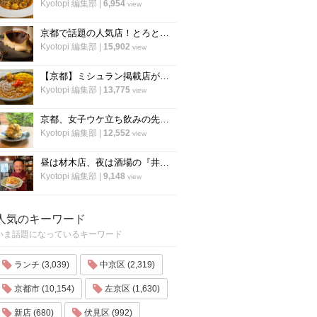
Kyotopi 編集部
|
6,954
view
京都で話題の人気店！とろとろ濃厚バスクチーズケーキの作り方〜「フォーチュンガーデン京都」
Kyotopi 編集部
|
15,902
view
【京都】ミシュラン掲載店がスパイスカレーのレシピ公開！カレー専門店「カレープラント」スパイスカレーのレシピ公開！
Kyotopi 編集部
|
13,775
view
京都、女子ウケ立ち飲みの先駆者「すいば」の人気メニュー『ポテトサラダ』の作り方
Kyotopi 編集部
|
12,552
view
昼は材木店、夜は酒場の『井倉木材』が教える「裏技チャーハン（焼き飯）」の作り方！
Kyotopi 編集部
|
9,148
view
人気のキーワード
いま話題になっているキーワード
ランチ (3,039)
中京区 (2,319)
京都市 (10,154)
左京区 (1,630)
新店 (680)
伏見区 (992)