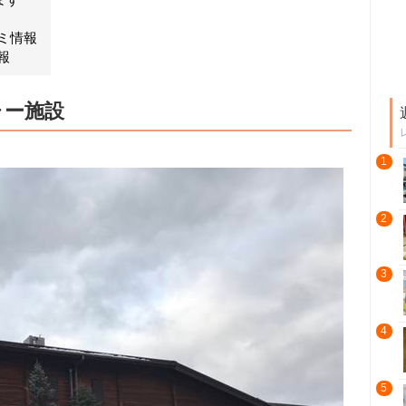
ミ情報
報
ャー施設
1
2
3
4
5