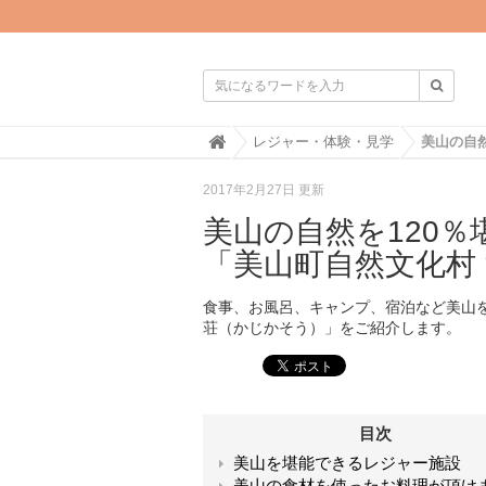

H
レジャー・体験・見学
o
m
2017年2月27日 更新
e
美山の自然を120
「美山町自然文化村
食事、お風呂、キャンプ、宿泊など美山を
荘（かじかそう）」をご紹介します。
目次
美山を堪能できるレジャー施設
美山の食材を使ったお料理が頂け