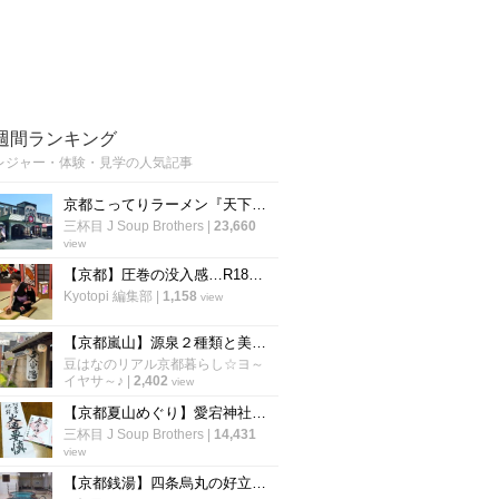
週間ランキング
レジャー・体験・見学の人気記事
京都こってりラーメン『天下一品』運営の温泉施設！丸一日過ごしたい岩盤浴「スパリゾート雄琴あがりゃんせ」
三杯目 J Soup Brothers
|
23,660
view
【京都】圧巻の没入感…R18ゾーンも登場！大人が楽しめるナイト営業も「太秦映画村」
Kyotopi 編集部
|
1,158
view
【京都嵐山】源泉２種類と美容アメニティ人気☆サウナ＆夏限定露天風呂も「さがの温泉天山の湯」
豆はなのリアル京都暮らし☆ヨ～
イヤサ～♪
|
2,402
view
【京都夏山めぐり】愛宕神社『火廼要慎』札でおなじみの霊山！毎年恒例『千日詣』準備も着々と☆「愛宕山」
三杯目 J Soup Brothers
|
14,431
view
【京都銭湯】四条烏丸の好立地！祇園祭合間にサッパリ一風呂☆サウナ＆露天風呂充実「白山湯」