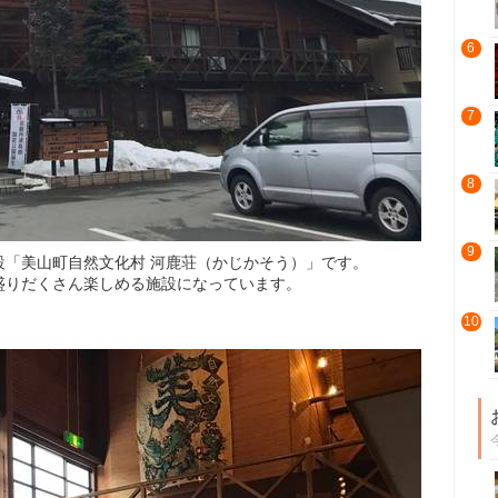
6
7
8
9
設「美山町自然文化村 河鹿荘（かじかそう）」です。
盛りだくさん楽しめる施設になっています。
10