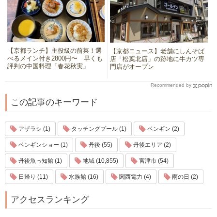
【京都ランチ】主役級の前菜！選
【京都ニュース】老舗にしんそば
べるメイン付き2800円〜 早くも
店「松葉北店」の跡地に牛カツ専
評判の中国料理「春花秋実」
門店がオープン
Recommended by
この記事のキーワード
アザラシ (1)
タッチングプール (1)
ペンギン (2)
ペンギンショー (1)
丹後 (55)
丹後エリア (2)
丹後魚っ知館 (1)
地域 (10,855)
宮津市 (54)
日帰り (11)
水族館 (16)
関西電力 (4)
雨の日 (2)
アクセスランキング