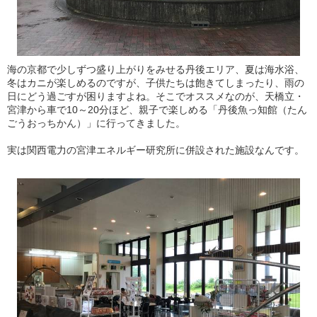
海の京都で少しずつ盛り上がりをみせる丹後エリア、夏は海水浴、
冬はカニが楽しめるのですが、子供たちは飽きてしまったり、雨の
日にどう過ごすが困りますよね。そこでオススメなのが、天橋立・
宮津から車で10～20分ほど、親子で楽しめる「丹後魚っ知館（たん
ごうおっちかん）」に行ってきました。
実は関西電力の宮津エネルギー研究所に併設された施設なんです。