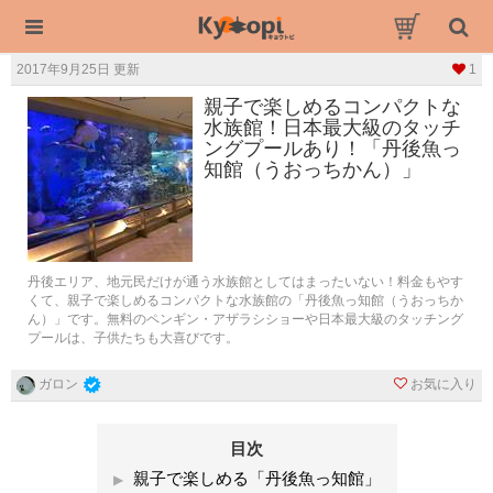
2017年9月25日 更新
1
親子で楽しめるコンパクトな
水族館！日本最大級のタッチ
ングプールあり！「丹後魚っ
知館（うおっちかん）」
丹後エリア、地元民だけが通う水族館としてはまったいない！料金もやす
くて、親子で楽しめるコンパクトな水族館の「丹後魚っ知館（うおっちか
ん）」です。無料のペンギン・アザラシショーや日本最大級のタッチング
プールは、子供たちも大喜びです。
お気に入り
ガロン
目次
親子で楽しめる「丹後魚っ知館」