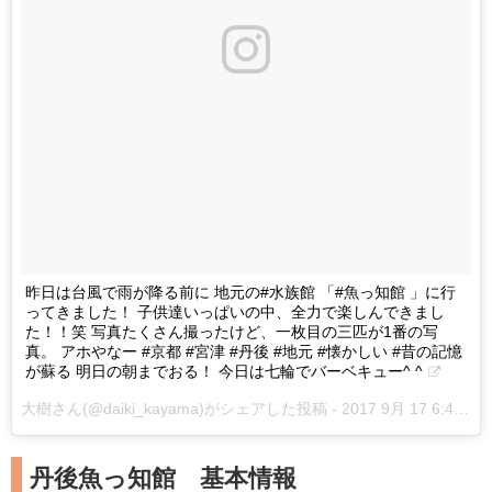
昨日は台風で雨が降る前に 地元の#水族館 「#魚っ知館 」に行
ってきました！ 子供達いっぱいの中、全力で楽しんできまし
た！！笑 写真たくさん撮ったけど、一枚目の三匹が1番の写
真。 アホやなー #京都 #宮津 #丹後 #地元 #懐かしい #昔の記憶
が蘇る 明日の朝までおる！ 今日は七輪でバーベキュー^ ^
大樹さん(@daiki_kayama)がシェアした投稿 -
2017 9月 17 6:47午後 PDT
丹後魚っ知館 基本情報