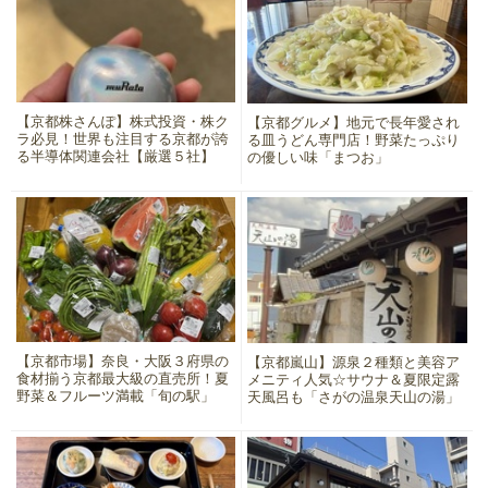
【京都株さんぽ】株式投資・株ク
【京都グルメ】地元で長年愛され
ラ必見！世界も注目する京都が誇
る皿うどん専門店！野菜たっぷり
る半導体関連会社【厳選５社】
の優しい味「まつお」
【京都市場】奈良・大阪３府県の
【京都嵐山】源泉２種類と美容ア
食材揃う京都最大級の直売所！夏
メニティ人気☆サウナ＆夏限定露
野菜＆フルーツ満載「旬の駅」
天風呂も「さがの温泉天山の湯」