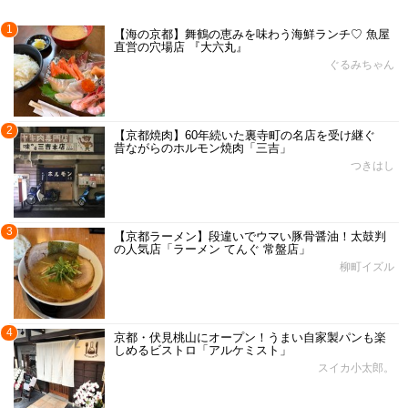
1
【海の京都】舞鶴の恵みを味わう海鮮ランチ♡ 魚屋
直営の穴場店 『大六丸』
ぐるみちゃん
2
【京都焼肉】60年続いた裏寺町の名店を受け継ぐ
昔ながらのホルモン焼肉「三吉」
つきはし
3
【京都ラーメン】段違いでウマい豚骨醤油！太鼓判
の人気店「ラーメン てんぐ 常盤店」
柳町イズル
4
京都・伏見桃山にオープン！うまい自家製パンも楽
しめるビストロ「アルケミスト」
スイカ小太郎。