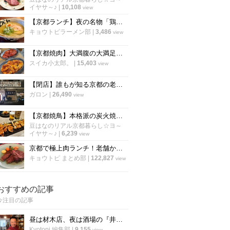
イヤサ～♪
|
10,108
view
【京都ランチ】夜の名物「鶏そば」が昼に登場 炭火焼鳥の人気店「串くら 京都本店」
キョウトピラーメン部
|
3,486
view
【京都焼肉】大満腹の大満足ホルモン焼肉店が伏見桃山にオープン「ひふみ屋」
スイカ小太郎。
|
15,403
view
【閉店】誰もが知る京都の老舗焼肉店！昭和すぎて入りづらい名店「 三吉」
ガロン
|
26,490
view
【京都焼鳥】本格派の炭火焼『京七谷赤地鶏』絶品！京都駅周辺で急成長展開「炭火串焼つじや」
豆はなのリアル京都暮らし☆ヨ～
イヤサ～♪
|
6,239
view
京都で極上肉ランチ！老舗から幻の和牛店まで「厳選６店」【まとめ】
キョウトピ まとめ部
|
122,827
view
おすすめの記事
今注目の記事
昼は材木店、夜は酒場の『井倉木材』が教える「裏技チャーハン（焼き飯）」の作り方！
Kyotopi 編集部
|
9,155
view