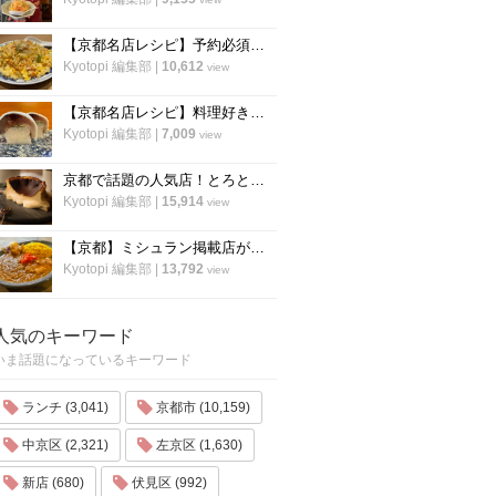
【京都名店レシピ】予約必須店「秋華」直伝 、パラパラ鮭のチャーハン！超簡単！
Kyotopi 編集部
|
10,612
view
【京都名店レシピ】料理好き必見！京名物の鯖寿司を自宅でつくる！「酒房わかば」
Kyotopi 編集部
|
7,009
view
京都で話題の人気店！とろとろ濃厚バスクチーズケーキの作り方〜「フォーチュンガーデン京都」
Kyotopi 編集部
|
15,914
view
【京都】ミシュラン掲載店がスパイスカレーのレシピ公開！カレー専門店「カレープラント」スパイスカレーのレシピ公開！
Kyotopi 編集部
|
13,792
view
人気のキーワード
いま話題になっているキーワード
ランチ (3,041)
京都市 (10,159)
中京区 (2,321)
左京区 (1,630)
新店 (680)
伏見区 (992)