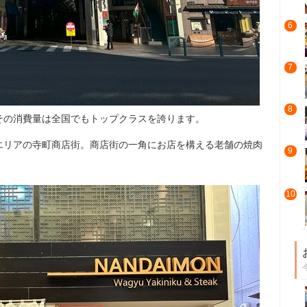
6
7
8
その消費量は全国でもトップクラスを誇ります。
エリアの寺町商店街。商店街の一角にお店を構える老舗の焼肉
9
10