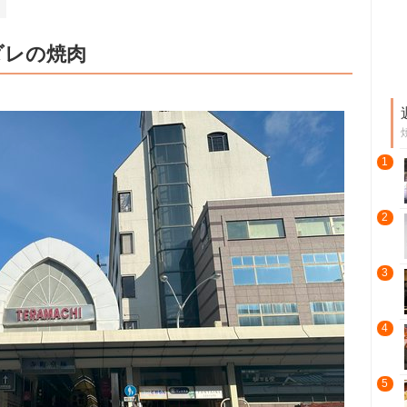
ダレの焼肉
1
2
3
4
5