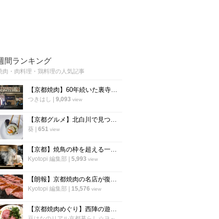
週間ランキング
焼肉・肉料理・鶏料理の人気記事
【京都焼肉】60年続いた裏寺町の名店を受け継ぐ 昔ながらのホルモン焼肉「三吉」
つきはし
|
9,093
view
【京都グルメ】北白川で見つけた！韓国のオモニが作る、具だくさんキンパと麻薬キンパ
葵
|
651
view
【京都】焼鳥の枠を超える一軒 薪と炭で魅せるミシュラン掲載の鶏料理店「wabiya」
Kyotopi 編集部
|
5,993
view
【朗報】京都焼肉の名店が復活！烏丸御池に『焼肉 三吉』が帰ってきました！
Kyotopi 編集部
|
15,576
view
【京都焼肉めぐり】西陣の遊郭リノベーションの老舗焼肉店！コスパ最強でいつも人気☆「焼肉 江畑」
豆はなのリアル京都暮らし☆ヨ～