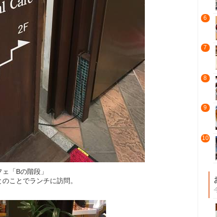
6
7
8
9
10
フェ「Bの階段」
とのことでランチに訪問。