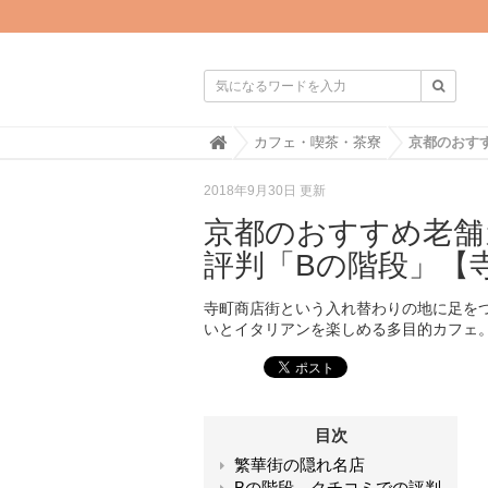

H
カフェ・喫茶・茶寮
o
m
2018年9月30日 更新
e
京都のおすすめ老舗
評判「Bの階段」【
寺町商店街という入れ替わりの地に足を
いとイタリアンを楽しめる多目的カフェ
目次
繁華街の隠れ名店
Bの階段 クチコミでの評判