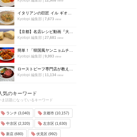
Kyotopi 編集部
|
12,908
view
イタリアンの巨匠 イル ギオットーネ笹島シェフ直伝「ボンゴレビアンコ」の作り方
Kyotopi 編集部
|
7,673
view
【京都】名店レシピ動画『大徳寺さいき家』直伝 「ふわふわ だし巻き卵」の作り方！
Kyotopi 編集部
|
27,681
view
簡単！「韓国風ヤンニョムチキン」の作り方！京都の人気韓国料理店『ナム』に教わりました！
Kyotopi 編集部
|
9,993
view
ローストビーフ専門店が教える、ローストビーフの作り方のすべて「ローストビーフの店 watanabe」
Kyotopi 編集部
|
11,134
view
人気のキーワード
いま話題になっているキーワード
ランチ (3,040)
京都市 (10,157)
中京区 (2,320)
左京区 (1,630)
新店 (680)
伏見区 (992)