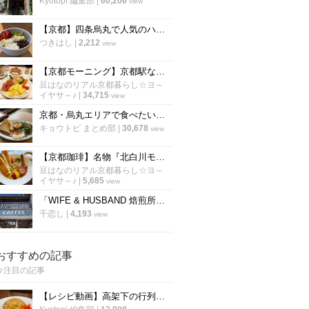
Kyotopi 編集部
|
60,206
view
【京都】四条烏丸で人気のハワイアンカフェ！話題のアサイーボウルも「エッグスシングス」
つきはし
|
2,212
view
【京都モーニング】京都駅ならココが空いてる！京都を代表する老舗喫茶『イノダコーヒ』
豆はなのリアル京都暮らし☆ヨ～
イヤサ～♪
|
34,715
view
京都・烏丸エリアで食べたい「絶品モーニング厳選６店」朝から京都を満喫しよう！【まとめ】
キョウトピ まとめ部
|
30,678
view
【京都珈琲】名物『北白川モーニング』は丼状でラテアート付☆老舗本店「ワールドコーヒー」
豆はなのリアル京都暮らし☆ヨ～
イヤサ～♪
|
5,685
view
「WIFE & HUSBAND 焙煎所」が6/1移転オープン！ギャラリーも併設【京都・北大路】
千恋し
|
4,193
view
おすすめの記事
今注目の記事
【レシピ動画】高架下の行列ラーメン店「大中」にプロのチャーハンを教わる！