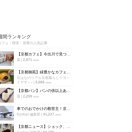
週間ランキング
カフェ・喫茶・茶寮の人気記事
【京都カフェ】今出川で見つけた"本格中華ティースタンド" 夜カフェ利用もできる
葵
|
2,971
view
【京都御苑】緑豊かなカフェでモーニング開始！朝活に老舗パン謹製『あんバタートースト』を☆
豆はなのリアル京都暮らし☆ヨ～
イヤサ～♪
|
5,066
view
【京都パン】パンの倍以上ある分厚さ！20年以上愛される「京風厚焼き玉子サンド」の極上テイクアウト
葵
|
2,209
view
車でのおでかけの救世主！京都市内で駐車場が3台以上あるカフェ【まとめ】
Kyotopi 編集部
|
41,227
view
【京都ニュース】ショック、残念の声広がる 出町の老舗喫茶が6月下旬閉店へ