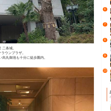
6
7
8
 二条城。
クラウンプラザ。
9
い烏丸御池も十分に徒歩圏内。
10