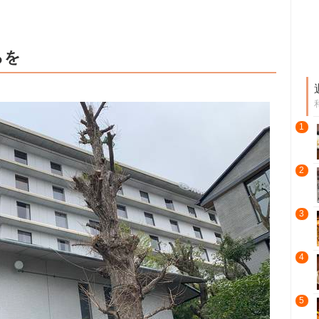
らを
1
2
3
4
5