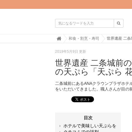

H
和食・割烹・寿司
o
m
2019年5月9日 更新
e
世界遺産 二条城前
の天ぷら「天ぷら 
二条城前にあるANAクラウンプラザホテ
をいただいてきました。職人さんが目の
目次
ホテルで美味しい天ぷらを
クチコミでの評判