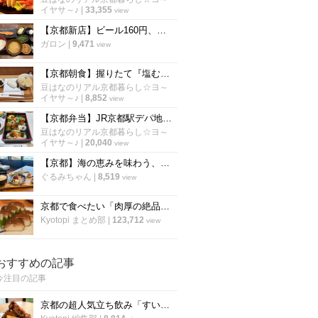
イヤサ～♪
|
33,355
view
【京都新店】ビール160円、ねぎとろ90円！炭焼き干物定食は朝6時から「しんぱち食堂」
ガロン
|
9,471
view
【京都朝食】握りたて『塩むすび』シンプルイズベスト至高の朝ごはん「羽釜おむすび白々」
豆はなのリアル京都暮らし☆ヨ～
イヤサ～♪
|
8,852
view
【京都弁当】JR京都駅デパ地下で老舗名店の味を食べ比べ☆旅のお供にも最適「京都伊勢丹」
豆はなのリアル京都暮らし☆ヨ～
イヤサ～♪
|
20,040
view
【京都】海の恵みを味わう、海辺のカフェ食堂で贅沢ランチ『地産食堂HISAMI』
ぐるみちゃん
|
8,519
view
京都で食べたい「肉厚の絶品さば寿司」厳選9店！老舗や定番から穴場まで【まとめ】
Kyotopi まとめ部
|
123,712
view
おすすめの記事
今注目の記事
京都の超人気立ち飲み「すいば」が美味しい『から揚げ』の作り方を伝授！