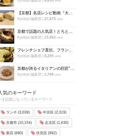
Kyotopi 編集部
|
8,814
view
【京都】名店レシピ動画『大徳寺さいき家』直伝 「ふわふわ だし巻き卵」の作り方！
Kyotopi 編集部
|
27,675
view
京都で話題の人気店！とろとろ濃厚バスクチーズケーキの作り方〜「フォーチュンガーデン京都」
Kyotopi 編集部
|
15,902
view
フレンチシェフ直伝、フランスの家庭料理『ジャガイモとミートソースのグラタン』の作り方
Kyotopi 編集部
|
8,295
view
京都が誇るイタリアンの巨匠"笹島シェフ"の料理動画第二弾！今度はリゾット！
Kyotopi 編集部
|
3,768
view
人気のキーワード
いま話題になっているキーワード
ランチ (3,039)
中京区 (2,319)
京都市 (10,154)
左京区 (1,630)
新店 (680)
伏見区 (992)