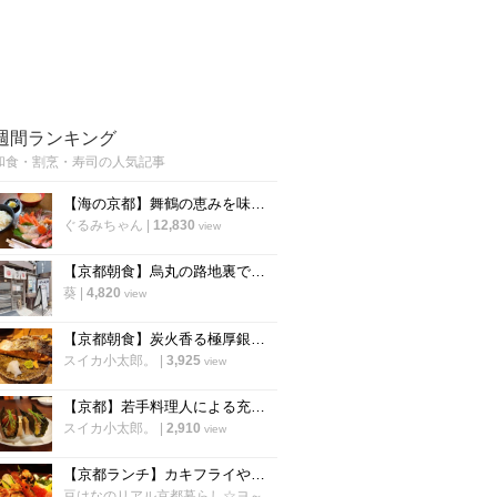
週間ランキング
和食・割烹・寿司の人気記事
【海の京都】舞鶴の恵みを味わう海鮮ランチ♡ 魚屋直営の穴場店 『大六丸』
ぐるみちゃん
|
12,830
view
【京都朝食】烏丸の路地裏で見つけた！一等米100%使用、絶品のおにぎり専門店
葵
|
4,820
view
【京都朝食】炭火香る極厚銀鮭と土鍋ご飯に歓喜！四条烏丸の朝食専門店「京都 いとおかし」
スイカ小太郎。
|
3,925
view
【京都】若手料理人による充実の間借り寿司店！平日夜限定「寿司 寅のや」
スイカ小太郎。
|
2,910
view
【京都ランチ】カキフライや海鮮丼激ウマ！若狭湾の幸をゆったり堪能「いけす料理卑弥呼」
豆はなのリアル京都暮らし☆ヨ～