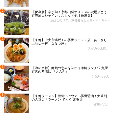
5
【保存版】今が旬！京都山科オススメの穴場ぶどう
直売所☆シャインマスカット他【厳選３】
豆はなのリアル京都暮らし☆ヨ～イヤサ～♪
6
【京都】中央市場近くの豚骨ラーメン店！あっさり
上品な一杯「ななつ屋」
スイカ小太郎。
7
【海の京都】舞鶴の恵みを味わう海鮮ランチ♡ 魚屋
直営の穴場店 『大六丸』
ぐるみちゃん
8
【京都ラーメン】段違いでウマい豚骨醤油！太鼓判
の人気店「ラーメン てんぐ 常盤店」
柳町イズル