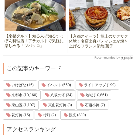
【京都グルメ】知る人ぞ知るすっ
【京都スイーツ】極上のサクサク
ぽん料理店！アラカルトで気軽に
体験！名店出身パティシエが焼き
楽しめる「ツバクロ」
上げるフランス伝統j菓子
Recommended by
この記事のキーワード
いけばな (15)
イベント (650)
ライトアップ (199)
京都市 (10,160)
八坂の塔 (34)
地域 (10,861)
東山区 (1,197)
東山花灯路 (8)
石塀小路 (7)
花灯路 (15)
行灯 (2)
観光 (389)
アクセスランキング