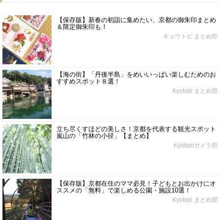
【保存版】新春の初詣に集めたい、京都の御朱印まとめ
＆限定御朱印も！
キョウトピ まとめ部
【海の街】「丹後半島」をめいいっぱい楽しむためのお
すすめスポット８選！
Kyotopi まとめ部
立ち尽くすほどの美しさ！京都を代表する観光スポット
嵐山の「竹林の小径」【まとめ】
Kyotopiカメラ部
【保存版】京都在住のママ必見！子どもとお出かけにオ
ススメの「無料」で楽しめる公園・施設10選！
Kyotopi まとめ部