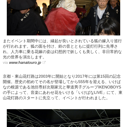
またイベント期間中には、縁起が良いとされている狐の嫁入り巡行
が行われます。狐の面を付け、鈴の音とともに提灯行列に先導さ
れ、人力車に乗る花嫁の姿は幻想的で妖しくも美しく、非日常的な
光の世界を演出します。
via
www.hanatouro.jp
京都・東山花灯路は2003年に開始となり2017年には第15回の記念
開催。歴史の初めてその名が登場してから555年を迎える、いけば
なの根源である池坊専好次期家元と華道男子グループIKENOBOYS
の手によって、音楽にあわせ花をいける「いけばなLIVE」にて、東
山花灯路のスタートに先立って、イベントが行われました。