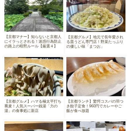
【京都マナー】知らないと京都人
【京都グルメ】地元で長年愛され
にイラっとされる！迷惑行為防止
る皿うどん専門店！野菜たっぷり
の路上の暗黙ルール【厳選４】
の優しい味「まつお」
【京都グルメ】ハマる極太平打ち
【京都ランチ】驚愕コスパの羽つ
蕎麦！人気スーパー銭湯「力の
き餃子定食！960円でカレーやご
湯」の食事処に新店
飯が食べ放題