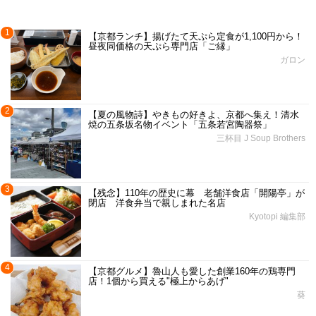
1
【京都ランチ】揚げたて天ぷら定食が1,100円から！
昼夜同価格の天ぷら専門店「ご縁」
ガロン
2
【夏の風物詩】やきもの好きよ、京都へ集え！清水
焼の五条坂名物イベント「五条若宮陶器祭」
三杯目 J Soup Brothers
3
【残念】110年の歴史に幕 老舗洋食店「開陽亭」が
閉店 洋食弁当で親しまれた名店
Kyotopi 編集部
4
【京都グルメ】魯山人も愛した創業160年の鶏専門
店！1個から買える"極上からあげ"
葵