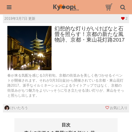
2019年3月7日 更新
2
幻想的な灯りがいけばなと石
畳を照らす！京都の新たな風
物詩、京都・東山花灯路2017
春が来る気配を感じる3月初旬。京都の街並みを美しく色づかせるイベン
トが開催されます。それが3月3日(金)から開催されている京都・東山花灯
路2017。派手なイルミネーションによるライトアップではなく、京都の
街並みがもつ魅力をよりいっそうに引き立たせる淡い灯りが、東山をそっ
と照らし出します。
けいたろう
お気に入り
目次