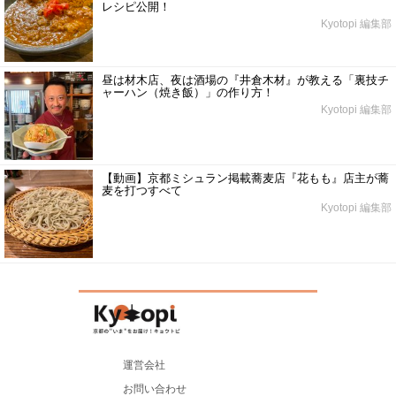
レシピ公開！
Kyotopi 編集部
昼は材木店、夜は酒場の『井倉木材』が教える「裏技チ
ャーハン（焼き飯）」の作り方！
Kyotopi 編集部
【動画】京都ミシュラン掲載蕎麦店『花もも』店主が蕎
麦を打つすべて
Kyotopi 編集部
運営会社
お問い合わせ