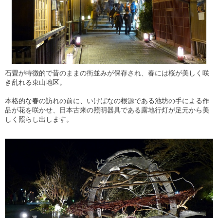
石畳が特徴的で昔のままの街並みが保存され、春には桜が美しく咲
き乱れる東山地区。
本格的な春の訪れの前に、いけばなの根源である池坊の手による作
品が花を咲かせ、日本古来の照明器具である露地行灯が足元から美
しく照らし出します。