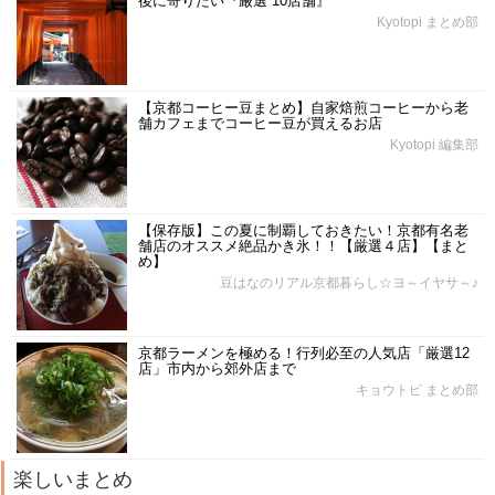
後に寄りたい『厳選 10店舗』
Kyotopi まとめ部
【京都コーヒー豆まとめ】自家焙煎コーヒーから老
舗カフェまでコーヒー豆が買えるお店
Kyotopi 編集部
【保存版】この夏に制覇しておきたい！京都有名老
舗店のオススメ絶品かき氷！！【厳選４店】【まと
め】
豆はなのリアル京都暮らし☆ヨ～イヤサ～♪
京都ラーメンを極める！行列必至の人気店「厳選12
店」市内から郊外店まで
キョウトピ まとめ部
楽しいまとめ