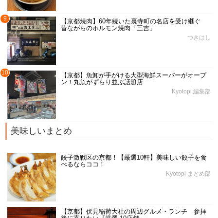
9
【京都焼肉】60年続いた裏寺町の名店を受け継ぐ
昔ながらのホルモン焼肉「三吉」
つきはし
10
【京都】魚卸が手がける大型海鮮スーパーがオープ
ン！丸魚がずらり並ぶ話題店
Kyotopi 編集部
美味しいまとめ
餃子激戦区の京都！【厳選10軒】美味しい餃子を食
べるならココ！
Kyotopi まとめ部
【京都】伏見稲荷大社の周辺グルメ・ランチ 参拝