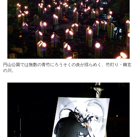
円山公園では無数の青竹にろうそくの炎が揺らめく、竹灯り・幽玄
の川。