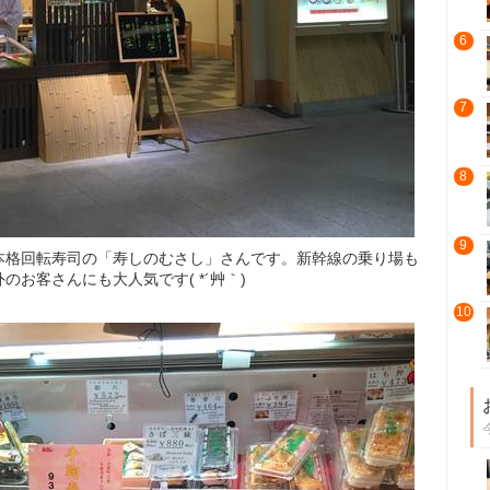
6
7
8
9
本格回転寿司の「寿しのむさし」さんです。新幹線の乗り場も
お客さんにも大人気です( *´艸｀)
10