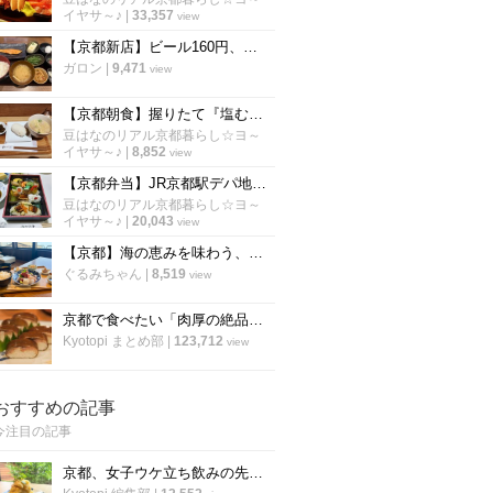
イヤサ～♪
|
33,357
view
【京都新店】ビール160円、ねぎとろ90円！炭焼き干物定食は朝6時から「しんぱち食堂」
ガロン
|
9,471
view
【京都朝食】握りたて『塩むすび』シンプルイズベスト至高の朝ごはん「羽釜おむすび白々」
豆はなのリアル京都暮らし☆ヨ～
イヤサ～♪
|
8,852
view
【京都弁当】JR京都駅デパ地下で老舗名店の味を食べ比べ☆旅のお供にも最適「京都伊勢丹」
豆はなのリアル京都暮らし☆ヨ～
イヤサ～♪
|
20,043
view
【京都】海の恵みを味わう、海辺のカフェ食堂で贅沢ランチ『地産食堂HISAMI』
ぐるみちゃん
|
8,519
view
京都で食べたい「肉厚の絶品さば寿司」厳選9店！老舗や定番から穴場まで【まとめ】
Kyotopi まとめ部
|
123,712
view
おすすめの記事
今注目の記事
京都、女子ウケ立ち飲みの先駆者「すいば」の人気メニュー『ポテトサラダ』の作り方