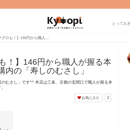
とってお
【話題の近大マグロも！】146円から職人が握る本格回転寿司☆京都駅構内の「寿しのむさし」
も！】146円から職人が握る本
構内の「寿しのむさし」
のむさし」です^^ 本店は三条、京都の玄関口で職人が握る本
す。
2
お気に入り
る～♪