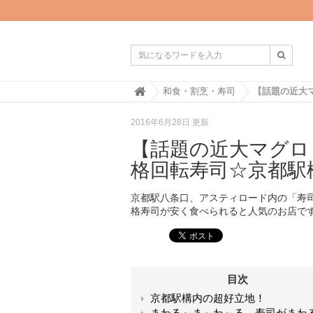

H
和食・割烹・寿司
o
m
2016年6月28日 更新
e
【話題の近大マグロ
格回転寿司☆京都駅
京都駅八条口、アスティロード内の「寿司
格寿司が安く食べられると人気のお店で
目次
京都駅構内の超好立地！
まわる～ま～わ～る、寿司がまわ