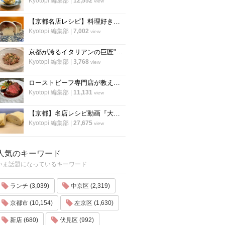
Kyotopi 編集部
|
12,552
view
【京都名店レシピ】料理好き必見！京名物の鯖寿司を自宅でつくる！「酒房わかば」
Kyotopi 編集部
|
7,002
view
京都が誇るイタリアンの巨匠"笹島シェフ"の料理動画第二弾！今度はリゾット！
Kyotopi 編集部
|
3,768
view
ローストビーフ専門店が教える、ローストビーフの作り方のすべて「ローストビーフの店 watanabe」
Kyotopi 編集部
|
11,131
view
【京都】名店レシピ動画『大徳寺さいき家』直伝 「ふわふわ だし巻き卵」の作り方！
Kyotopi 編集部
|
27,675
view
人気のキーワード
いま話題になっているキーワード
ランチ (3,039)
中京区 (2,319)
京都市 (10,154)
左京区 (1,630)
新店 (680)
伏見区 (992)