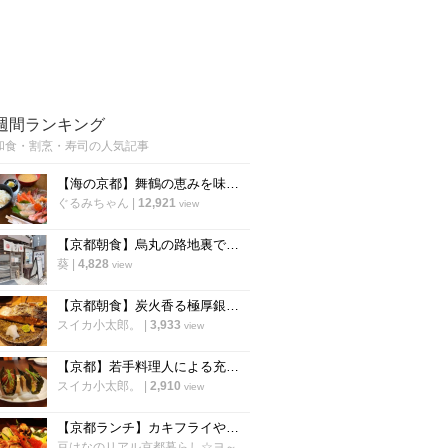
週間ランキング
和食・割烹・寿司の人気記事
【海の京都】舞鶴の恵みを味わう海鮮ランチ♡ 魚屋直営の穴場店 『大六丸』
ぐるみちゃん
|
12,921
view
【京都朝食】烏丸の路地裏で見つけた！一等米100%使用、絶品のおにぎり専門店
葵
|
4,828
view
【京都朝食】炭火香る極厚銀鮭と土鍋ご飯に歓喜！四条烏丸の朝食専門店「京都 いとおかし」
スイカ小太郎。
|
3,933
view
【京都】若手料理人による充実の間借り寿司店！平日夜限定「寿司 寅のや」
スイカ小太郎。
|
2,910
view
【京都ランチ】カキフライや海鮮丼激ウマ！若狭湾の幸をゆったり堪能「いけす料理卑弥呼」
豆はなのリアル京都暮らし☆ヨ～