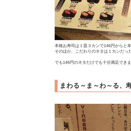
本格お寿司は１皿３カンで146円からと
そのほか、こだわりのネタは１カンだった
でも146円のネタだけでも十分満足でき
まわる～ま～わ～る、寿