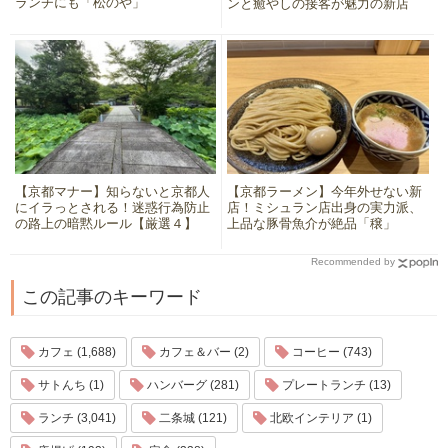
ランチにも「松のや」
ンと癒やしの接客が魅力の新店
【京都マナー】知らないと京都人
【京都ラーメン】今年外せない新
にイラっとされる！迷惑行為防止
店！ミシュラン店出身の実力派、
の路上の暗黙ルール【厳選４】
上品な豚骨魚介が絶品「穣」
Recommended by
この記事のキーワード
カフェ (1,688)
カフェ＆バー (2)
コーヒー (743)
サトんち (1)
ハンバーグ (281)
プレートランチ (13)
ランチ (3,041)
二条城 (121)
北欧インテリア (1)