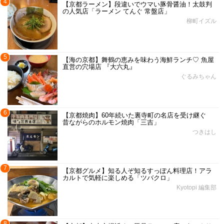
4
【京都ラーメン】段違いでウマい豚骨醤油！太鼓判
の人気店「ラーメン てんぐ 常盤店」
柳町イズル
5
【海の京都】舞鶴の恵みを味わう海鮮ランチ♡ 魚屋
直営の穴場店 『大六丸』
ぐるみちゃん
6
【京都焼肉】60年続いた裏寺町の名店を受け継ぐ
昔ながらのホルモン焼肉「三吉」
つきはし
7
【京都グルメ】知る人ぞ知るすっぽん料理店！アラ
カルトで気軽に楽しめる「ツバクロ」
Kyotopi 編集部
8