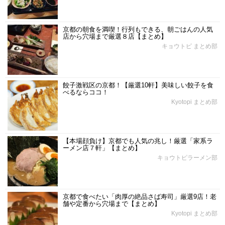
京都の朝食を満喫！行列もできる、朝ごはんの人気
店から穴場まで厳選８店【まとめ】
キョウトピ まとめ部
餃子激戦区の京都！【厳選10軒】美味しい餃子を食
べるならココ！
Kyotopi まとめ部
【本場顔負け】京都でも人気の兆し！厳選「家系ラ
ーメン店７軒」【まとめ】
キョウトピラーメン部
京都で食べたい「肉厚の絶品さば寿司」厳選9店！老
舗や定番から穴場まで【まとめ】
Kyotopi まとめ部