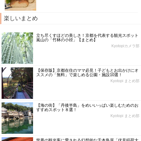
楽しいまとめ
立ち尽くすほどの美しさ！京都を代表する観光スポット
嵐山の「竹林の小径」【まとめ】
Kyotopiカメラ部
【保存版】京都在住のママ必見！子どもとお出かけにオ
ススメの「無料」で楽しめる公園・施設10選！
Kyotopi まとめ部
【海の街】「丹後半島」をめいいっぱい楽しむためのお
すすめスポット８選！
Kyotopi まとめ部
世界の観光客に愛される幻想的な千本鳥居「伏見稲荷大