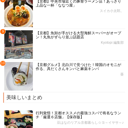
【京都】中央市場近くの豚骨ラーメン店！あっさり
上品な一杯「ななつ屋」
スイカ小太郎。
9
【京都】魚卸が手がける大型海鮮スーパーがオープ
ン！丸魚がずらり並ぶ話題店
Kyotopi 編集部
10
【京都グルメ】北白川で見つけた！韓国のオモニが
作る、具だくさんキンパと麻薬キンパ
葵
美味しいまとめ
行列覚悟！京都オススメの最強コスパで有名なラン
チ「厳選６店舗」【保存版】
豆はなのリアル京都暮らし☆ヨ～イヤサ～♪