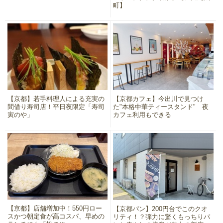
町】
【京都】若手料理人による充実の
【京都カフェ】今出川で見つけ
間借り寿司店！平日夜限定「寿司
た"本格中華ティースタンド" 夜
寅のや」
カフェ利用もできる
【京都】店舗増加中！550円ロー
【京都パン】200円台でこのクオ
スかつ朝定食が高コスパ、早めの
リティ！？弾力に驚くもっちりパ