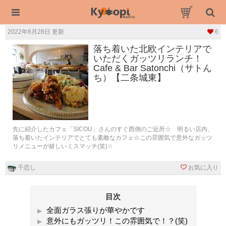
2022年6月28日 更新
6
落ち着いた北欧インテリアで
いただくガッツリランチ！
Cafe & Bar Satonchi（サトん
ち）【二条城東】
先に紹介したカフェ「SICOU」さんのすぐ西側のご近所☆ 明るい店内、
落ち着いたインテリアでとても素敵なカフェ☆この雰囲気で意外なガッツ
リメニューが嬉しいミスマッチ(笑)☆
千恋し
お気に入り
目次
全面ガラス張りが華やかです
意外にもガッツリ！この雰囲気で！？(笑)