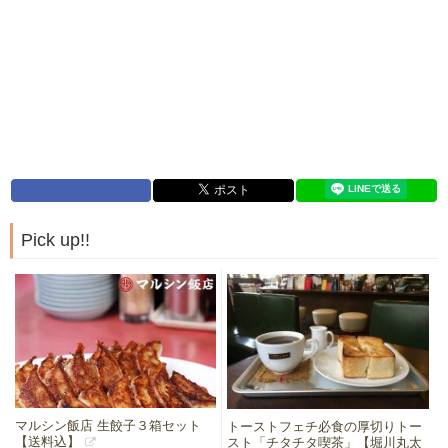
Pick up!!
マルシン飯店 生餃子３箱セット
トーストフェチ必食の厚切りトー
【送料込】
スト「チタチタ喫茶」【堀川丸太