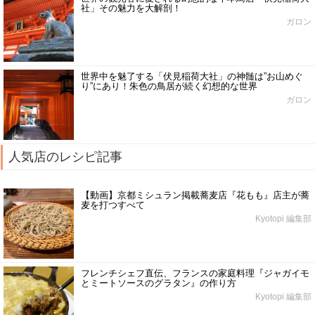
社」その魅力を大解剖！
ガロン
世界中を魅了する「伏見稲荷大社」の神髄は”お山めぐ
り”にあり！朱色の鳥居が続く幻想的な世界
ガロン
人気店のレシピ記事
【動画】京都ミシュラン掲載蕎麦店『花もも』店主が蕎
麦を打つすべて
Kyotopi 編集部
フレンチシェフ直伝、フランスの家庭料理『ジャガイモ
とミートソースのグラタン』の作り方
Kyotopi 編集部