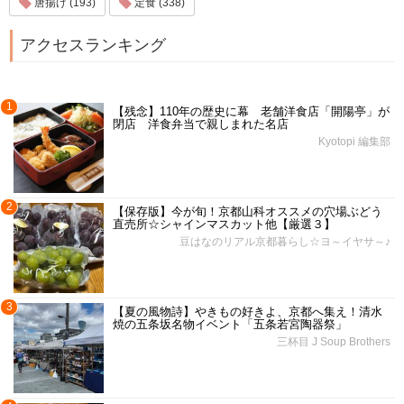
唐揚げ (193)
定食 (338)
アクセスランキング
1
【残念】110年の歴史に幕 老舗洋食店「開陽亭」が
閉店 洋食弁当で親しまれた名店
Kyotopi 編集部
2
【保存版】今が旬！京都山科オススメの穴場ぶどう
直売所☆シャインマスカット他【厳選３】
豆はなのリアル京都暮らし☆ヨ～イヤサ～♪
3
【夏の風物詩】やきもの好きよ、京都へ集え！清水
焼の五条坂名物イベント「五条若宮陶器祭」
三杯目 J Soup Brothers