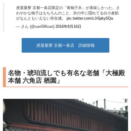
虎屋菓寮 京都一条店限定の「青柚子氷」が美味しかった。さ
わやかな柚子はもちろんのこと、氷の中に隠れてる白小倉餡
がなんともいえない存在感。
pic.twitter.com/cJr5pky5Qa
— さん (@san596san)
2016年8月16日
虎屋菓寮 京都一条店 詳細情報
名物・琥珀流しでも有名な老舗「大極殿
本舗 六角店 栖園」