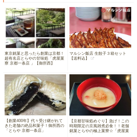
東京銘菓と思ったら創業は京都！
マルシン飯店 生餃子３箱セット
超有名店とらやの甘味処「虎屋菓
【送料込】
寮 京都一条店 」【御所西】
【創業400年】代々受け継がれて
【京都甘味処めぐり】急げ！この
きた老舗の絶品和菓子！御所西の
時期限定の京風雑煮必食！！老舗
「とらや 京都一条店」
銘菓とらやの極上菓寮☆「虎屋菓
寮 京都一条店 」