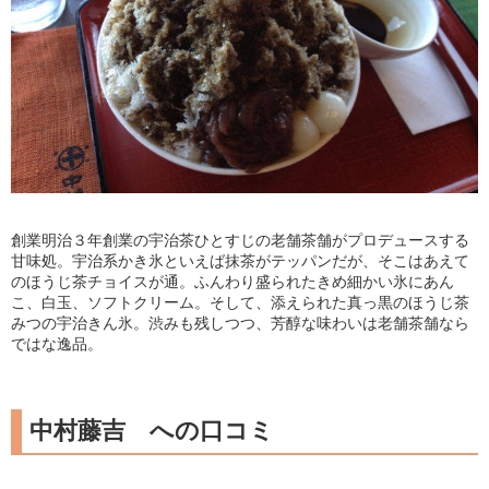
創業明治３年創業の宇治茶ひとすじの老舗茶舗がプロデュースする
甘味処。宇治系かき氷といえば抹茶がテッパンだが、そこはあえて
のほうじ茶チョイスが通。ふんわり盛られたきめ細かい氷にあん
こ、白玉、ソフトクリーム。そして、添えられた真っ黒のほうじ茶
みつの宇治きん氷。渋みも残しつつ、芳醇な味わいは老舗茶舗なら
ではな逸品。
中村藤吉 への口コミ