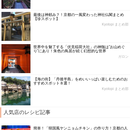
最後は神頼み？！京都の一風変わった神社仏閣まとめ
【珍スポット】
Kyotopi まとめ部
世界中を魅了する「伏見稲荷大社」の神髄は”お山めぐ
り”にあり！朱色の鳥居が続く幻想的な世界
ガロン
【海の街】「丹後半島」をめいいっぱい楽しむためのお
すすめスポット８選！
Kyotopi まとめ部
人気店のレシピ記事
簡単！「韓国風ヤンニョムチキン」の作り方！京都の人