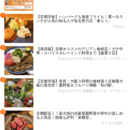
7
【京都洋食】ハンバーグも海老フライも！選べるラ
ンチが人気の知る人ぞ知る実力店「食らう」
つきはし
8
【保存版】京都オススメのアジアン食材店！ガチ中
華～スパイスカレーインド料理まで【厳選５店】
豆はなのリアル京都暮らし☆ヨ～イヤサ～♪
9
【京都市場】奈良・大阪３府県の食材揃う京都最大
級の直売所！夏野菜＆フルーツ満載「旬の駅」
豆はなのリアル京都暮らし☆ヨ～イヤサ～♪
10
京都駅近く！炭火焼の自家菜園野菜や和牛が楽しめ
る人気店！朝食も評判「炭棲堂」
スイカ小太郎。