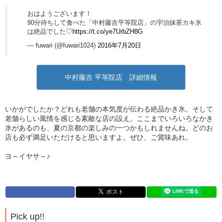
おはようございます！
90分待ちして食べた「中村藤吉平等院店」の宇治抹茶カキ氷
は絶品でした♡
https://t.co/ye7UrbZH8G
— fuwari (@fuwari1024)
2016年7月20日
中村藤吉 平等院店 詳細情報
いかがでしたか？どれも老舗の本気度が伝わる絶品かき氷。そして
老舗らしい風情を感じる素敵な店の設え。ここまでいろいろなかき
氷があるのも、夏の京都の楽しみの一つかもしれませんね。どのお
店も必ず満足いただけると思いますよ。ぜひ、ご賞味あれ。
ヨ～イヤサ～♪
Pick up!!