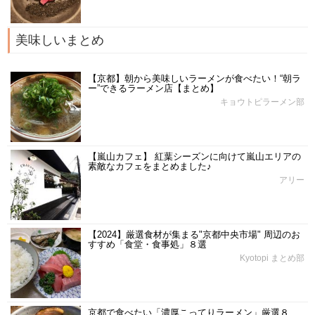
美味しいまとめ
【京都】朝から美味しいラーメンが食べたい！“朝ラ
ー”できるラーメン店【まとめ】
キョウトピラーメン部
【嵐山カフェ】 紅葉シーズンに向けて嵐山エリアの
素敵なカフェをまとめました♪
アリー
【2024】厳選食材が集まる"京都中央市場" 周辺のお
すすめ「食堂・食事処」８選
Kyotopi まとめ部
京都で食べたい「濃厚こってりラーメン」厳選８