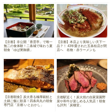
【京都】非公開「香雲亭」で唯一
【京都】本店より美味しい天下一
無二の食体験！二条城で味わう夏
品？！ 43年愛された五条桂店が閉
朝食「ゆば粥御膳」
店へ 名物・赤ラーメンも
【京都朝食】炭火香る極厚銀鮭と
京都駅近く！炭火焼の自家菜園野
土鍋ご飯に歓喜！四条烏丸の朝食
菜や和牛が楽しめる人気店！朝食
専門店「京都 いとおかし」
も評判「炭棲堂」