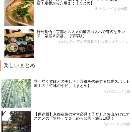
店！定番から穴場まで【まとめ】
キョウトピ まとめ部
行列覚悟！京都オススメの最強コスパで有名なラン
チ「厳選６店舗」【保存版】
豆はなのリアル京都暮らし☆ヨ～イヤサ～♪
楽しいまとめ
立ち尽くすほどの美しさ！京都を代表する観光スポット
嵐山の「竹林の小径」【まとめ】
Kyotopiカメラ部
【保存版】京都在住のママ必見！子どもとお出かけにオ
ススメの「無料」で楽しめる公園・施設10選！
Kyotopi まとめ部