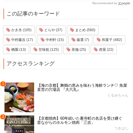
Recommended by
この記事のキーワード
かき氷 (105)
とらや (37)
まとめ (560)
中村藤吉 (17)
中村軒 (15)
厳選 (7)
和菓子 (482)
栖園 (13)
甘味処 (125)
茶舗 (25)
虎屋 (22)
アクセスランキング
1
【海の京都】舞鶴の恵みを味わう海鮮ランチ♡ 魚屋
直営の穴場店 『大六丸』
ぐるみちゃん
2
【京都焼肉】60年続いた裏寺町の名店を受け継ぐ
昔ながらのホルモン焼肉「三吉」
つきはし