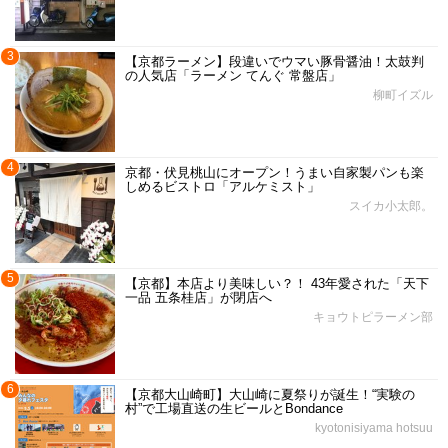
3
【京都ラーメン】段違いでウマい豚骨醤油！太鼓判
の人気店「ラーメン てんぐ 常盤店」
柳町イズル
4
京都・伏見桃山にオープン！うまい自家製パンも楽
しめるビストロ「アルケミスト」
スイカ小太郎。
5
【京都】本店より美味しい？！ 43年愛された「天下
一品 五条桂店」が閉店へ
キョウトピラーメン部
6
【京都大山崎町】大山崎に夏祭りが誕生！“実験の
村”で工場直送の生ビールとBondance
kyotonisiyama hotsuu