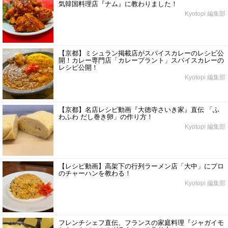
気韓国料理店『ナム』に教わりました！
Kyotopi 編集部
【京都】ミシュラン掲載店がスパイスカレーのレシピ公
開！カレー専門店「カレープラント」スパイスカレーの
レシピ公開！
Kyotopi 編集部
【京都】名店レシピ動画『大徳寺さいき家』直伝 「ふ
わふわ だし巻き卵」の作り方！
Kyotopi 編集部
【レシピ動画】高架下の行列ラーメン店「大中」にプロ
のチャーハンを教わる！
Kyotopi 編集部
フレンチシェフ直伝、フランスの家庭料理『ジャガイモ