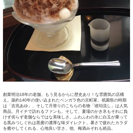
創業明治18年の老舗。もう見るからに歴史あり！な雰囲気の店構
え。築約140年の使い込まれたベンガラ色の京町家。祇園祭の時期
は「吉兆あゆ」、そして月替りのこちらの名物「琥珀流し」は人気
商品。月イチで訪れるファンも。そして、夏場のかき氷もそれに負
けず劣らず老舗ならではな美味しさ。ふわふわの氷に白玉が乗って
る黒みつしぐれは黒蜜の濃厚な味ダイレクト。暑さで疲れたカラダ
を癒やしてくれる、心地良い甘さ。他、梅酒みぞれも絶品。