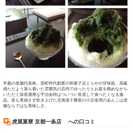
羊羹の老舗代表格。室町時代創業の和菓子店とらやの甘味処。高級
感ただよう落ち着いた雰囲気の店内でゆったりとお庭を眺めながら
いただく抹茶濃厚な宇治金時はついつい長居して食べたくなる逸
品。形も煮崩さず炊き上げた北海道十勝産の小豆使用のあんこは老
舗ならではな美味しさ。
虎屋菓寮 京都一条店 への口コミ