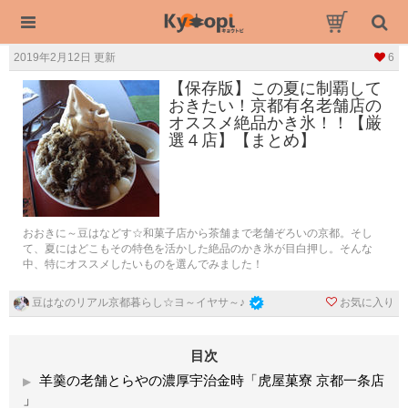
2019年2月12日 更新
6
【保存版】この夏に制覇して
おきたい！京都有名老舗店の
オススメ絶品かき氷！！【厳
選４店】【まとめ】
おおきに～豆はなどす☆和菓子店から茶舗まで老舗ぞろいの京都。そし
て、夏にはどこもその特色を活かした絶品のかき氷が目白押し。そんな
中、特にオススメしたいものを選んでみました！
お気に入り
豆はなのリアル京都暮らし☆ヨ～イヤサ～♪
目次
羊羹の老舗とらやの濃厚宇治金時「虎屋菓寮 京都一条店
」