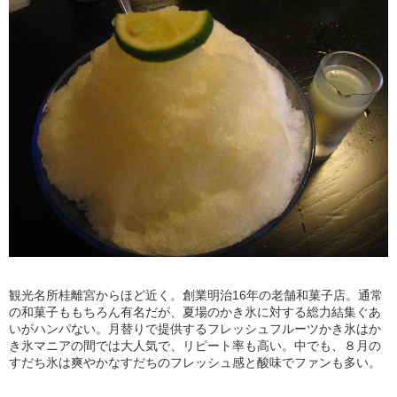
観光名所桂離宮からほど近く。創業明治16年の老舗和菓子店。通常
の和菓子ももちろん有名だが、夏場のかき氷に対する総力結集ぐあ
いがハンパない。月替りで提供するフレッシュフルーツかき氷はか
き氷マニアの間では大人気で、リピート率も高い。中でも、８月の
すだち氷は爽やかなすだちのフレッシュ感と酸味でファンも多い。