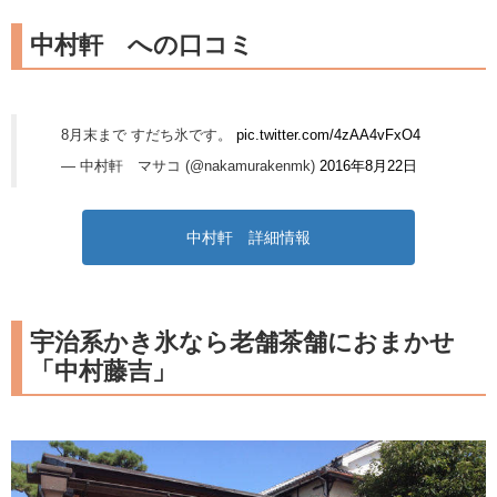
中村軒 への口コミ
8月末まで すだち氷です。
pic.twitter.com/4zAA4vFxO4
— 中村軒 マサコ (@nakamurakenmk)
2016年8月22日
中村軒 詳細情報
宇治系かき氷なら老舗茶舗におまかせ
「中村藤吉」