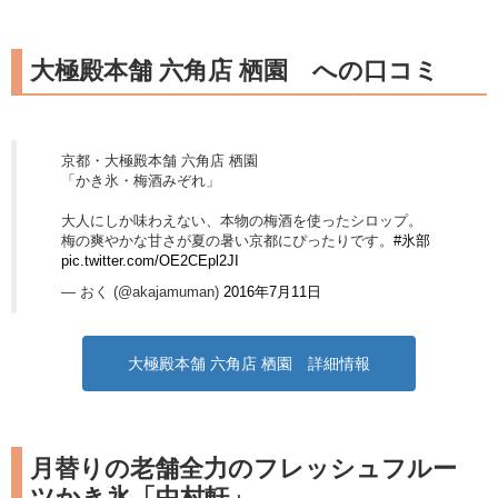
大極殿本舗 六角店 栖園 への口コミ
京都・大極殿本舗 六角店 栖園
「かき氷・梅酒みぞれ」
大人にしか味わえない、本物の梅酒を使ったシロップ。
梅の爽やかな甘さが夏の暑い京都にぴったりです。
#氷部
pic.twitter.com/OE2CEpl2JI
— おく (@akajamuman)
2016年7月11日
大極殿本舗 六角店 栖園 詳細情報
月替りの老舗全力のフレッシュフルー
ツかき氷「中村軒」