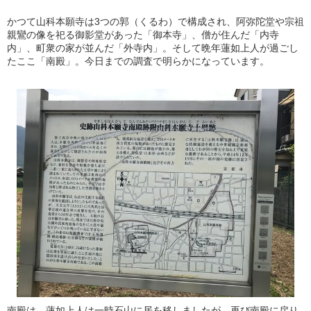
かつて山科本願寺は3つの郭（くるわ）で構成され、阿弥陀堂や宗祖
親鸞の像を祀る御影堂があった「御本寺」、僧が住んだ「内寺
内」、町衆の家が並んだ「外寺内」。そして晩年蓮如上人が過ごし
たここ「南殿」。今日までの調査で明らかになっています。
南殿は、蓮如上人は一時石山に居を移しましたが、再び南殿に戻り