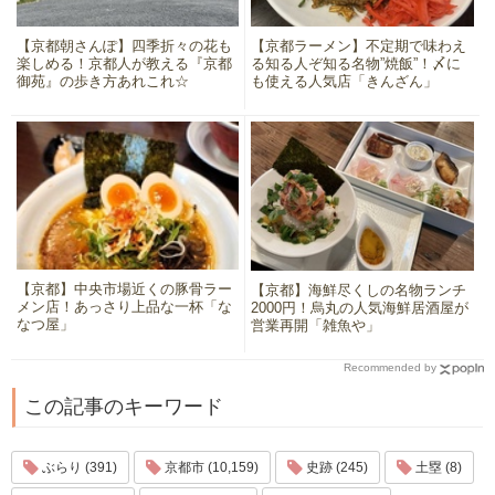
【京都朝さんぽ】四季折々の花も
【京都ラーメン】不定期で味わえ
楽しめる！京都人が教える『京都
る知る人ぞ知る名物”焼飯”！〆に
御苑』の歩き方あれこれ☆
も使える人気店「きんざん」
【京都】中央市場近くの豚骨ラー
【京都】海鮮尽くしの名物ランチ
メン店！あっさり上品な一杯「な
2000円！烏丸の人気海鮮居酒屋が
なつ屋」
営業再開「雑魚や」
Recommended by
この記事のキーワード
ぶらり (391)
京都市 (10,159)
史跡 (245)
土塁 (8)