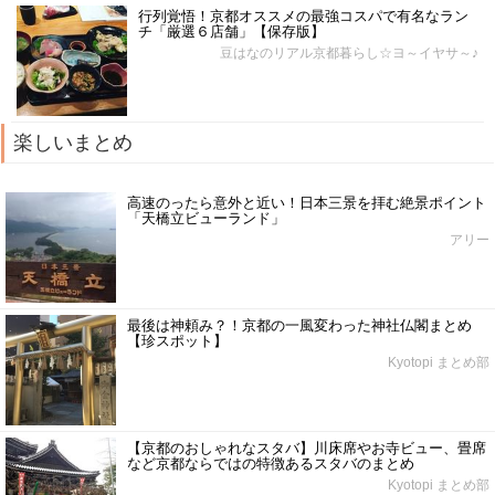
行列覚悟！京都オススメの最強コスパで有名なラン
チ「厳選６店舗」【保存版】
豆はなのリアル京都暮らし☆ヨ～イヤサ～♪
楽しいまとめ
高速のったら意外と近い！日本三景を拝む絶景ポイント
「天橋立ビューランド」
アリー
最後は神頼み？！京都の一風変わった神社仏閣まとめ
【珍スポット】
Kyotopi まとめ部
【京都のおしゃれなスタバ】川床席やお寺ビュー、畳席
など京都ならではの特徴あるスタバのまとめ
Kyotopi まとめ部