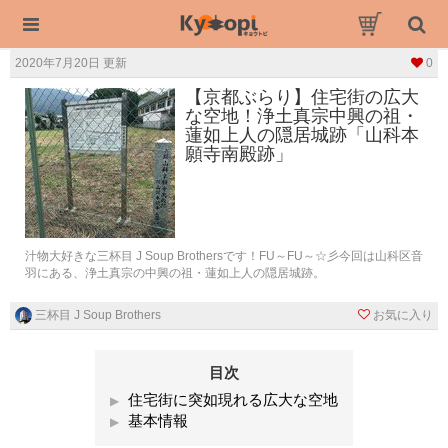
2020年7月20日 更新
0
【京都ぶらり】住宅街の広大
な空地！浄土真宗中興の祖・
蓮如上人の隠居城跡「山科本
願寺南殿跡」
汁物大好きな三杯目 J Soup Brothersです！FU～FU～☆彡今回は山科区音
羽にある、浄土真宗の中興の祖・蓮如上人の隠居城跡。
三杯目 J Soup Brothers
お気に入り
目次
住宅街に突如現れる広大な空地
基本情報