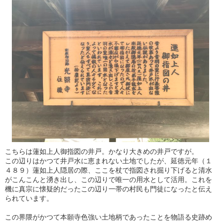
こちらは蓮如上人御指図の井戸。かなり大きめの井戸ですが。
この辺りはかつて井戸水に恵まれない土地でしたが、延徳元年（１
４８９）蓮如上人隠居の際、ここを杖で指図され掘り下げると清水
がこんこんと湧き出し、この辺りで唯一の用水として活用。これを
機に真宗に懐疑的だったこの辺り一帯の村民も門徒になったと伝え
られています。
この界隈がかつて本願寺色強い土地柄であったことを物語る史跡め