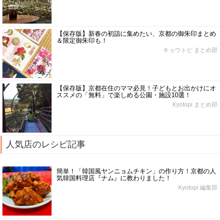
【保存版】新春の初詣に集めたい、京都の御朱印まとめ
＆限定御朱印も！
キョウトピ まとめ部
【保存版】京都在住のママ必見！子どもとお出かけにオ
ススメの「無料」で楽しめる公園・施設10選！
Kyotopi まとめ部
人気店のレシピ記事
簡単！「韓国風ヤンニョムチキン」の作り方！京都の人
気韓国料理店『ナム』に教わりました！
Kyotopi 編集部