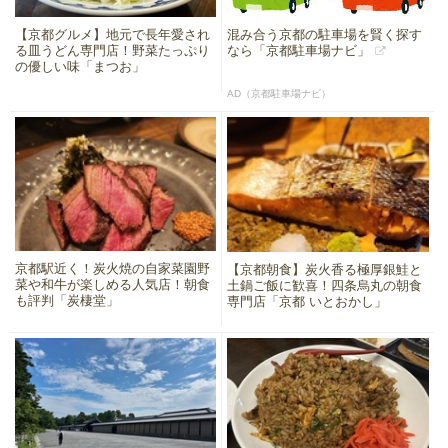
【京都グルメ】地元で長年愛され
混み合う京都の駐車場を賢く探す
る皿うどん専門店！野菜たっぷり
なら「京都駐車場ナビ」
の優しい味「まつお」
AD（京都駐車場ナビ）
京都駅近く！炭火焼の自家菜園野
【京都朝食】炭火香る極厚銀鮭と
菜や和牛が楽しめる人気店！朝食
土鍋ご飯に歓喜！四条烏丸の朝食
も評判「炭棲堂」
専門店「京都 いとおかし」