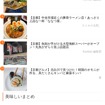
8
【京都】中央市場近くの豚骨ラーメン店！あっさり
上品な一杯「ななつ屋」
スイカ小太郎。
9
【京都】魚卸が手がける大型海鮮スーパーがオープ
ン！丸魚がずらり並ぶ話題店
Kyotopi 編集部
10
【京都グルメ】北白川で見つけた！韓国のオモニが
作る、具だくさんキンパと麻薬キンパ
葵
美味しいまとめ