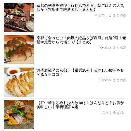
京都の朝食を満喫！行列もできる、朝ごはんの人気
店から穴場まで厳選８店【まとめ】
キョウトピ まとめ部
京都で食べたい「肉厚の絶品さば寿司」厳選9店！老
舗や定番から穴場まで【まとめ】
Kyotopi まとめ部
餃子激戦区の京都！【厳選10軒】美味しい餃子を食
べるならココ！
Kyotopi まとめ部
【京中華まとめ】少人数向け！はんなりと？お酒が
美味しい中華料理店４選
スイカ小太郎。