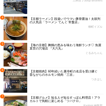
三杯目 J Soup Brothers
4
【京都ラーメン】段違いでウマい豚骨醤油！太鼓判
の人気店「ラーメン てんぐ 常盤店」
柳町イズル
5
【海の京都】舞鶴の恵みを味わう海鮮ランチ♡ 魚屋
直営の穴場店 『大六丸』
ぐるみちゃん
6
【京都焼肉】60年続いた裏寺町の名店を受け継ぐ
昔ながらのホルモン焼肉「三吉」
つきはし
7
【京都グルメ】知る人ぞ知るすっぽん料理店！アラ
カルトで気軽に楽しめる「ツバクロ」
Kyotopi 編集部