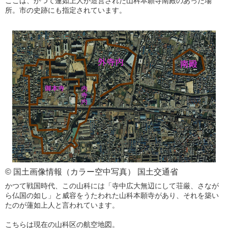
ここは、かつて蓮如上人が造営された山科本願寺南殿のあった場
所。市の史跡にも指定されています。
© 国土画像情報（カラー空中写真） 国土交通省
かつて戦国時代、この山科には「寺中広大無辺にして荘厳、さなが
ら仏国の如し」と威容をうたわれた山科本願寺があり、それを築い
たのが蓮如上人と言われています。
こちらは現在の山科区の航空地図。