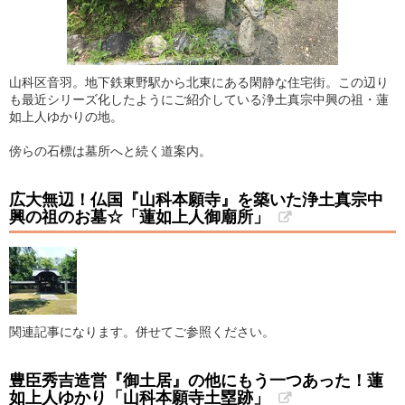
山科区音羽。地下鉄東野駅から北東にある閑静な住宅街。この辺り
も最近シリーズ化したようにご紹介している浄土真宗中興の祖・蓮
如上人ゆかりの地。
傍らの石標は墓所へと続く道案内。
広大無辺！仏国『山科本願寺』を築いた浄土真宗中
興の祖のお墓☆「蓮如上人御廟所」
関連記事になります。併せてご参照ください。
豊臣秀吉造営『御土居』の他にもう一つあった！蓮
如上人ゆかり「山科本願寺土塁跡」