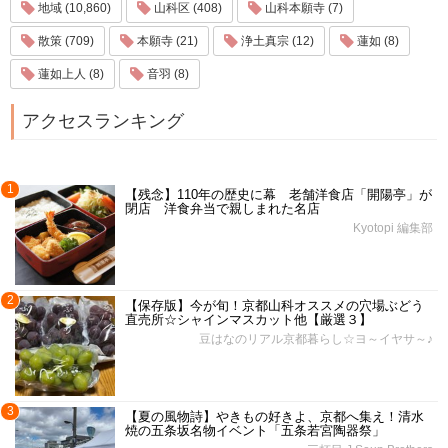
地域 (10,860)
山科区 (408)
山科本願寺 (7)
散策 (709)
本願寺 (21)
浄土真宗 (12)
蓮如 (8)
蓮如上人 (8)
音羽 (8)
アクセスランキング
1
【残念】110年の歴史に幕 老舗洋食店「開陽亭」が
閉店 洋食弁当で親しまれた名店
Kyotopi 編集部
2
【保存版】今が旬！京都山科オススメの穴場ぶどう
直売所☆シャインマスカット他【厳選３】
豆はなのリアル京都暮らし☆ヨ～イヤサ～♪
3
【夏の風物詩】やきもの好きよ、京都へ集え！清水
焼の五条坂名物イベント「五条若宮陶器祭」