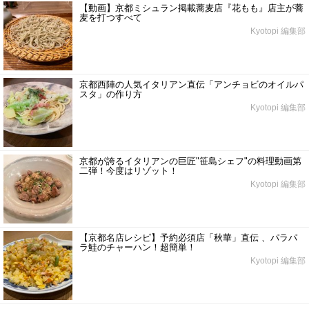
【動画】京都ミシュラン掲載蕎麦店『花もも』店主が蕎
麦を打つすべて
Kyotopi 編集部
京都西陣の人気イタリアン直伝「アンチョビのオイルパ
スタ」の作り方
Kyotopi 編集部
京都が誇るイタリアンの巨匠"笹島シェフ"の料理動画第
二弾！今度はリゾット！
Kyotopi 編集部
【京都名店レシピ】予約必須店「秋華」直伝 、パラパ
ラ鮭のチャーハン！超簡単！
Kyotopi 編集部