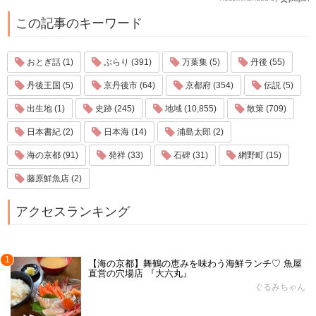
この記事のキーワード
おとぎ話 (1)
ぶらり (391)
万葉集 (5)
丹後 (55)
丹後王国 (5)
京丹後市 (64)
京都府 (354)
伝説 (5)
出生地 (1)
史跡 (245)
地域 (10,855)
散策 (709)
日本書紀 (2)
日本海 (14)
浦島太郎 (2)
海の京都 (91)
発祥 (33)
石碑 (31)
網野町 (15)
藤原鮮魚店 (2)
アクセスランキング
1
【海の京都】舞鶴の恵みを味わう海鮮ランチ♡ 魚屋
直営の穴場店 『大六丸』
ぐるみちゃん