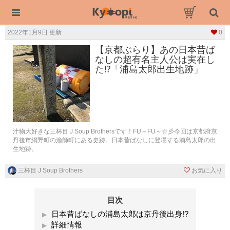
2022年1月9日 更新
0
【京都ぶらり】あの日本昔ば
なしの超有名主人公は実在し
た⁉「浦島太郎出生地跡」
汁物大好きな三杯目 J Soup Brothersです！FU～FU～☆彡今回は京都府京
丹後市網野町の漁師町にある史跡。日本昔ばなしに登場する浦島太郎の出
生地跡。
三杯目 J Soup Brothers
お気に入り
目次
日本昔ばなしの浦島太郎は京丹後出身!?
詳細情報