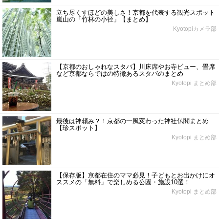
立ち尽くすほどの美しさ！京都を代表する観光スポット
嵐山の「竹林の小径」【まとめ】
Kyotopiカメラ部
【京都のおしゃれなスタバ】川床席やお寺ビュー、畳席
など京都ならではの特徴あるスタバのまとめ
Kyotopi まとめ部
最後は神頼み？！京都の一風変わった神社仏閣まとめ
【珍スポット】
Kyotopi まとめ部
【保存版】京都在住のママ必見！子どもとお出かけにオ
ススメの「無料」で楽しめる公園・施設10選！
Kyotopi まとめ部