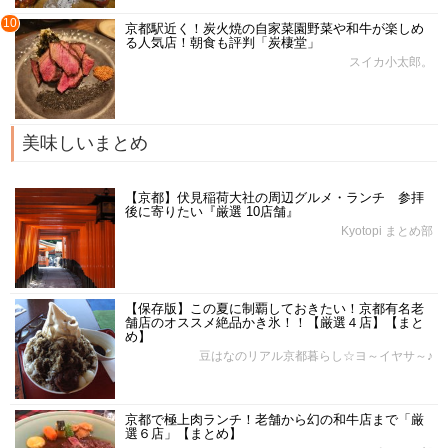
10
京都駅近く！炭火焼の自家菜園野菜や和牛が楽しめ
る人気店！朝食も評判「炭棲堂」
スイカ小太郎。
美味しいまとめ
【京都】伏見稲荷大社の周辺グルメ・ランチ 参拝
後に寄りたい『厳選 10店舗』
Kyotopi まとめ部
【保存版】この夏に制覇しておきたい！京都有名老
舗店のオススメ絶品かき氷！！【厳選４店】【まと
め】
豆はなのリアル京都暮らし☆ヨ～イヤサ～♪
京都で極上肉ランチ！老舗から幻の和牛店まで「厳
選６店」【まとめ】