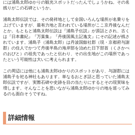
には浦島太郎ゆかりの観光スポットだったんでしょうかね。その名
残りがこの石碑というか。
浦島太郎伝説では、その発祥地として全国いろんな場所が名乗りを
上げていますが、最有力地と言われている場所がここ京丹後なんだ
とか。もともと浦島太郎伝説は『浦島子伝説』が原話とされ、古く
は『日本書紀』『万葉集』『丹後国風土記逸文』にその記述が残さ
れています。浦島子（浦島太郎）は丹波国餘社郡（現・京都府与謝
郡）の住人でかつて丹後半島の海岸部を治めた日下部首（くさかべ
のおびと）の祖先であったと伝わり、その出生地がこの場所であっ
たという可能性は大いに考えられます。
この周辺には他にも浦島太郎ゆかりのスポットがあり、与謝郡には
浦島子を祀る神社もあります。単なるおとぎ話と思っていた浦島太
郎伝説ですが、実際石碑や史跡を目の当たりにするとその現実味を
増します。そんなことを思いながら浦島太郎ゆかりの地を巡ってみ
るのも面白そうですね。
詳細情報