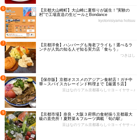
6
【京都大山崎町】大山崎に夏祭りが誕生！“実験の
村”で工場直送の生ビールとBondance
kyotonisiyama hotsuu
7
【京都洋食】ハンバーグも海老フライも！選べるラ
ンチが人気の知る人ぞ知る実力店「食らう」
つきはし
8
【保存版】京都オススメのアジアン食材店！ガチ中
華～スパイスカレーインド料理まで【厳選５店】
豆はなのリアル京都暮らし☆ヨ～イヤサ～♪
9
【京都市場】奈良・大阪３府県の食材揃う京都最大
級の直売所！夏野菜＆フルーツ満載「旬の駅」
豆はなのリアル京都暮らし☆ヨ～イヤサ～♪