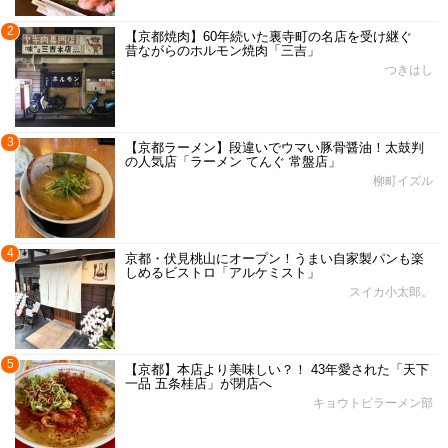
2
【京都焼肉】60年続いた裏寺町の名店を受け継ぐ
昔ながらのホルモン焼肉「三吉」
つきはし
3
【京都ラーメン】段違いでウマい豚骨醤油！太鼓判
の人気店「ラーメン てんぐ 常盤店」
柳町イズル
4
京都・伏見桃山にオープン！うまい自家製パンも楽
しめるビストロ「アルケミスト」
スイカ小太郎。
5
【京都】本店より美味しい？！ 43年愛された「天下
一品 五条桂店」が閉店へ
キョウトピラーメン部