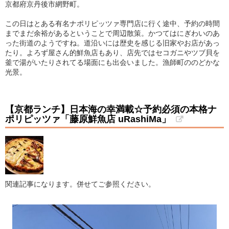
京都府京丹後市網野町。
この日はとある有名ナポリピッツァ専門店に行く途中、予約の時間
までまだ余裕があるということで周辺散策。かつてはにぎわいのあ
った街道のようですね。道沿いには歴史を感じる旧家やお店があっ
たり。よろず屋さん的鮮魚店もあり、店先ではセコガニやツブ貝を
釜で湯がいたりされてる場面にも出会いました。漁師町ののどかな
光景。
【京都ランチ】日本海の幸満載☆予約必須の本格ナ
ポリピッツァ「藤原鮮魚店 uRashiMa」
関連記事になります。併せてご参照ください。