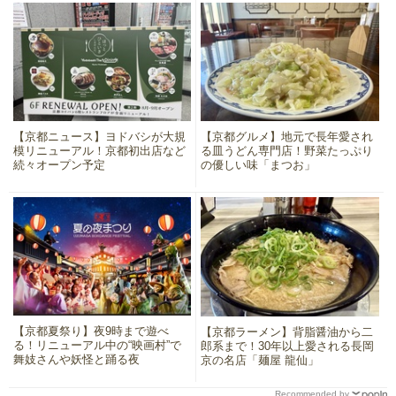
【京都ニュース】ヨドバシが大規
【京都グルメ】地元で長年愛され
模リニューアル！京都初出店など
る皿うどん専門店！野菜たっぷり
続々オープン予定
の優しい味「まつお」
【京都夏祭り】夜9時まで遊べ
【京都ラーメン】背脂醤油から二
る！リニューアル中の“映画村”で
郎系まで！30年以上愛される長岡
舞妓さんや妖怪と踊る夜
京の名店「麺屋 龍仙」
Recommended by