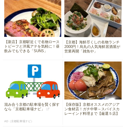
【新店】京都駅近くで名物ロース
【京都】海鮮尽くしの名物ランチ
トビーフと洋風アテを気軽に！昼
2000円！烏丸の人気海鮮居酒屋が
飲みでもできる「SUNS」
営業再開「雑魚や」
混み合う京都の駐車場を賢く探す
【保存版】京都オススメのアジア
なら「京都駐車場ナビ」
ン食材店！ガチ中華～スパイスカ
レーインド料理まで【厳選５店】
AD（京都駐車場ナビ）