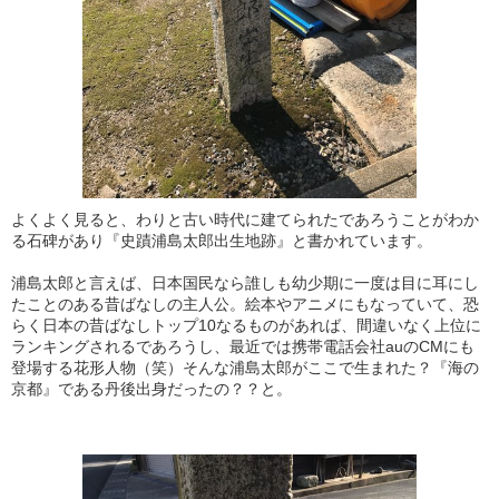
よくよく見ると、わりと古い時代に建てられたであろうことがわか
る石碑があり『史蹟浦島太郎出生地跡』と書かれています。
浦島太郎と言えば、日本国民なら誰しも幼少期に一度は目に耳にし
たことのある昔ばなしの主人公。絵本やアニメにもなっていて、恐
らく日本の昔ばなしトップ10なるものがあれば、間違いなく上位に
ランキングされるであろうし、最近では携帯電話会社auのCMにも
登場する花形人物（笑）そんな浦島太郎がここで生まれた？『海の
京都』である丹後出身だったの？？と。