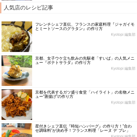
人気店のレシピ記事
フレンチシェフ直伝、フランスの家庭料理『ジャガイモ
とミートソースのグラタン』の作り方
Kyotopi 編集部
京都、女子ウケ立ち飲みの先駆者「すいば」の人気メニ
ュー『ポテトサラダ』の作り方
Kyotopi 編集部
京都を代表するガツ盛り食堂「ハイライト」の名物メニ
ュー”唐揚げ”の作り方
Kyotopi 編集部
星付きシェフ直伝『時短ハンバーグ』の作り方！”合わ
せ調味料”が決め手！フランス料理「レーヌ デ プレ」
Kyotopi 編集部