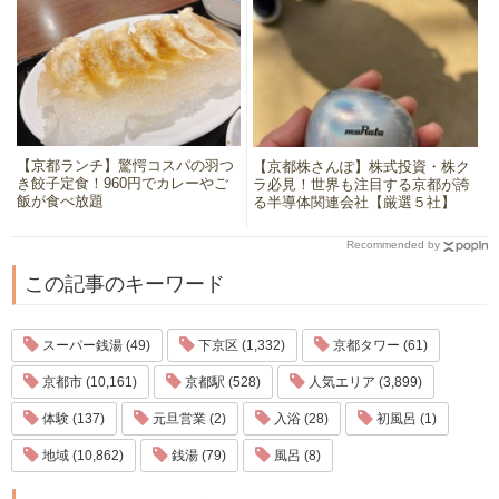
【京都ランチ】驚愕コスパの羽つ
【京都株さんぽ】株式投資・株ク
き餃子定食！960円でカレーやご
ラ必見！世界も注目する京都が誇
飯が食べ放題
る半導体関連会社【厳選５社】
Recommended by
この記事のキーワード
スーパー銭湯 (49)
下京区 (1,332)
京都タワー (61)
京都市 (10,161)
京都駅 (528)
人気エリア (3,899)
体験 (137)
元旦営業 (2)
入浴 (28)
初風呂 (1)
地域 (10,862)
銭湯 (79)
風呂 (8)