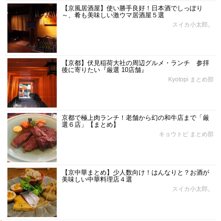
【京風居酒屋】使い勝手良好！日本酒でしっぽり
～、肴も美味しい激ウマ居酒屋５選
スイカ小太郎。
【京都】伏見稲荷大社の周辺グルメ・ランチ 参拝
後に寄りたい『厳選 10店舗』
Kyotopi まとめ部
京都で極上肉ランチ！老舗から幻の和牛店まで「厳
選６店」【まとめ】
キョウトピ まとめ部
【京中華まとめ】少人数向け！はんなりと？お酒が
美味しい中華料理店４選
スイカ小太郎。