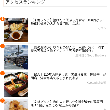
アクセスランキング
1
【京都ランチ】揚げたて天ぷら定食が1,100円から！
昼夜同価格の天ぷら専門店「ご縁」
ガロン
2
【夏の風物詩】やきもの好きよ、京都へ集え！清水
焼の五条坂名物イベント「五条若宮陶器祭」
三杯目 J Soup Brothers
3
【残念】110年の歴史に幕 老舗洋食店「開陽亭」が
閉店 洋食弁当で親しまれた名店
Kyotopi 編集部
4
【京都グルメ】魯山人も愛した創業160年の鶏専門
店！1個から買える"極上からあげ"
葵