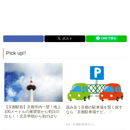
Pick up!!
【京都駅前】京都市内一望！地上
混み合う京都の駐車場を賢く探す
100メートルの展望室から初日の
なら「京都駐車場ナビ」
出も！！元旦早朝から初のぼり
☆「京都タワー」
AD（京都駐車場ナビ）