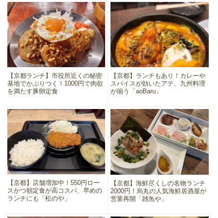
【京都ランチ】市役所近くの秘密
【京都】ランチもあり！カレーや
基地でかぶりつく！1000円で肉欲
スパイスが効いたアテ、九州料理
を満たす豚卵定食
が揃う「aoBaru」
【京都】店舗増加中！550円ロー
【京都】海鮮尽くしの名物ランチ
スかつ朝定食が高コスパ、早めの
2000円！烏丸の人気海鮮居酒屋が
ランチにも「松のや」
営業再開「雑魚や」