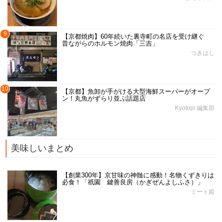
9
【京都焼肉】60年続いた裏寺町の名店を受け継ぐ
昔ながらのホルモン焼肉「三吉」
つきはし
10
【京都】魚卸が手がける大型海鮮スーパーがオープ
ン！丸魚がずらり並ぶ話題店
Kyotopi 編集部
美味しいまとめ
【創業300年】京甘味の神髄に感動！名物くずきりは
必食！「祇園 鍵善良房（かぎぜんよしふさ）」
ミート姫