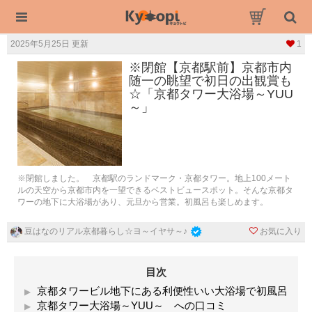
2025年5月25日 更新
1
※閉館【京都駅前】京都市内
随一の眺望で初日の出観賞も
☆「京都タワー大浴場～YUU
～」
※閉館しました。 京都駅のランドマーク・京都タワー。地上100メート
ルの天空から京都市内を一望できるベストビュースポット。そんな京都タ
ワーの地下に大浴場があり、元旦から営業。初風呂も楽しめます。
お気に入り
豆はなのリアル京都暮らし☆ヨ～イヤサ～♪
目次
京都タワービル地下にある利便性いい大浴場で初風呂
京都タワー大浴場～YUU～ への口コミ