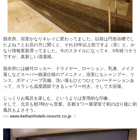
脱衣所、浴室かなりキレイに変わってました。以前は円形浴槽でし
たよね？とお店の方に聞くと、それ10年以上前ですよ（笑）と。か
なり情報更新滞ってました。今のスタイルになって４、5年経つそう
ですが、真新しい清潔感。
脱衣所には鍵付ロッカー、ドライヤー、ローション、乳液、メイク
落しなどスーパー銭湯仕様のアメニティ。浴室にもシャンプー、リ
ンス、ボディソープ完備。洗い場もひとつひとつパーテーションあ
って、カランも温度調節できるシャワー付き。そして大浴場。
じっくりお風呂を楽しむ、というよりは実用的な印象。
そして、元旦も朝7時から営業。京都タワー展望室で初のぼり後に初
風呂もよさそう。
via
www.keihanhotels-resorts.co.jp