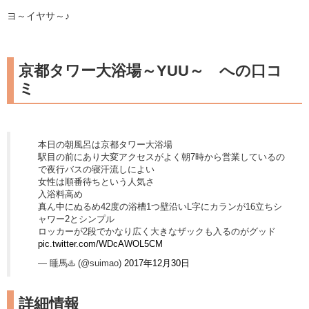
ヨ～イヤサ～♪
京都タワー大浴場～YUU～ への口コ
ミ
本日の朝風呂は京都タワー大浴場
駅目の前にあり大変アクセスがよく朝7時から営業しているの
で夜行バスの寝汗流しによい
女性は順番待ちという人気さ
入浴料高め
真ん中にぬるめ42度の浴槽1つ壁沿いL字にカランが16立ちシ
ャワー2とシンプル
ロッカーが2段でかなり広く大きなザックも入るのがグッド
pic.twitter.com/WDcAWOL5CM
— 睡馬♨️ (@suimao)
2017年12月30日
詳細情報