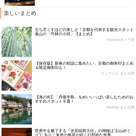
楽しいまとめ
立ち尽くすほどの美しさ！京都を代表する観光スポット
嵐山の「竹林の小径」【まとめ】
Kyotopiカメラ部
【保存版】新春の初詣に集めたい、京都の御朱印まとめ
＆限定御朱印も！
キョウトピ まとめ部
【海の街】「丹後半島」をめいいっぱい楽しむためのお
すすめスポット８選！
Kyotopi まとめ部
世界中を魅了する「伏見稲荷大社」の神髄は”お山めぐ
り”にあり！朱色の鳥居が続く幻想的な世界