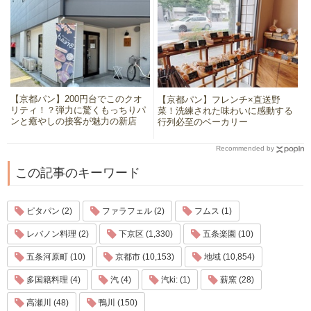
【京都パン】200円台でこのクオ
【京都パン】フレンチ×直送野
リティ！？弾力に驚くもっちりパ
菜！洗練された味わいに感動する
ンと癒やしの接客が魅力の新店
行列必至のベーカリー
Recommended by
この記事のキーワード
ピタパン (2)
ファラフェル (2)
フムス (1)
レバノン料理 (2)
下京区 (1,330)
五条楽園 (10)
五条河原町 (10)
京都市 (10,153)
地域 (10,854)
多国籍料理 (4)
汽 (4)
汽ki: (1)
薪窯 (28)
高瀬川 (48)
鴨川 (150)