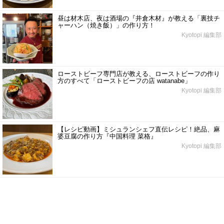
昼は材木店、夜は酒場の『井倉木材』が教える「裏技チ
ャーハン（焼き飯）」の作り方！
Kyotopi 編集部
ローストビーフ専門店が教える、ローストビーフの作り
方のすべて「ローストビーフの店 watanabe」
Kyotopi 編集部
【レシピ動画】ミシュランシェフ直伝レシピ！絶品、麻
婆豆腐の作り方『中国料理 菜格』
Kyotopi 編集部