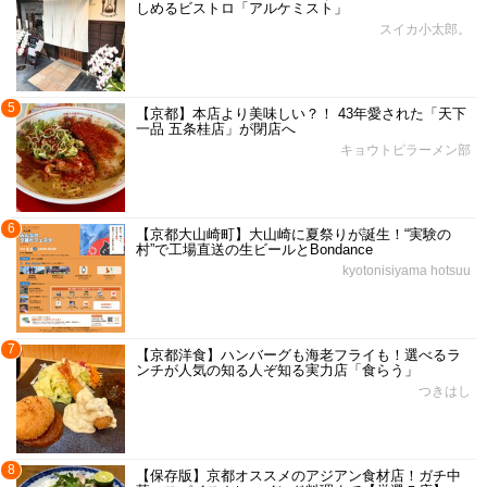
しめるビストロ「アルケミスト」
スイカ小太郎。
5
【京都】本店より美味しい？！ 43年愛された「天下
一品 五条桂店」が閉店へ
キョウトピラーメン部
6
【京都大山崎町】大山崎に夏祭りが誕生！“実験の
村”で工場直送の生ビールとBondance
kyotonisiyama hotsuu
7
【京都洋食】ハンバーグも海老フライも！選べるラ
ンチが人気の知る人ぞ知る実力店「食らう」
つきはし
8
【保存版】京都オススメのアジアン食材店！ガチ中