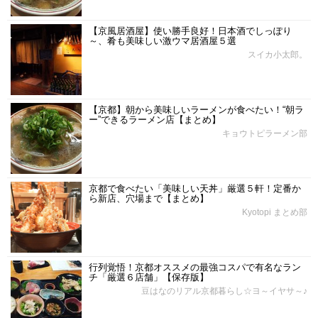
【京風居酒屋】使い勝手良好！日本酒でしっぽり
～、肴も美味しい激ウマ居酒屋５選
スイカ小太郎。
【京都】朝から美味しいラーメンが食べたい！“朝ラ
ー”できるラーメン店【まとめ】
キョウトピラーメン部
京都で食べたい「美味しい天丼」厳選５軒！定番か
ら新店、穴場まで【まとめ】
Kyotopi まとめ部
行列覚悟！京都オススメの最強コスパで有名なラン
チ「厳選６店舗」【保存版】
豆はなのリアル京都暮らし☆ヨ～イヤサ～♪