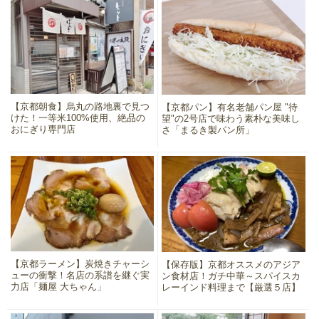
【京都朝食】烏丸の路地裏で見つ
【京都パン】有名老舗パン屋 "待
けた！一等米100%使用、絶品の
望"の2号店で味わう素朴な美味し
おにぎり専門店
さ「まるき製パン所」
【京都ラーメン】炭焼きチャーシ
【保存版】京都オススメのアジア
ューの衝撃！名店の系譜を継ぐ実
ン食材店！ガチ中華～スパイスカ
力店「麺屋 大ちゃん」
レーインド料理まで【厳選５店】