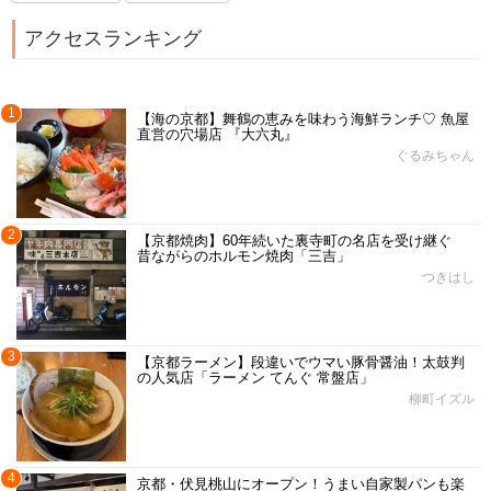
アクセスランキング
1
【海の京都】舞鶴の恵みを味わう海鮮ランチ♡ 魚屋
直営の穴場店 『大六丸』
ぐるみちゃん
2
【京都焼肉】60年続いた裏寺町の名店を受け継ぐ
昔ながらのホルモン焼肉「三吉」
つきはし
3
【京都ラーメン】段違いでウマい豚骨醤油！太鼓判
の人気店「ラーメン てんぐ 常盤店」
柳町イズル
4
京都・伏見桃山にオープン！うまい自家製パンも楽