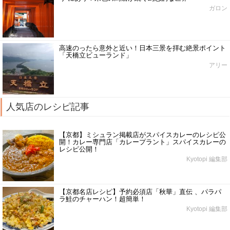
ガロン
高速のったら意外と近い！日本三景を拝む絶景ポイント
「天橋立ビューランド」
アリー
人気店のレシピ記事
【京都】ミシュラン掲載店がスパイスカレーのレシピ公
開！カレー専門店「カレープラント」スパイスカレーの
レシピ公開！
Kyotopi 編集部
【京都名店レシピ】予約必須店「秋華」直伝 、パラパ
ラ鮭のチャーハン！超簡単！
Kyotopi 編集部