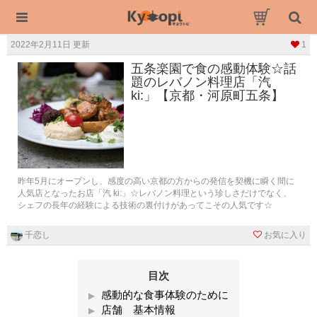
2022年2月11日 更新
1
五条楽園で食の感動体験☆話
題のレバノン料理店「汽
ki:」【京都・河原町五条】
昨年5月にオープンし、感度の高い京都の方からの発信を契機に瞬く間に
人気店となったお店「汽 ki:」☆レバノン料理という珍しさだけでなく、
シェフの長年の経験による技術の裏付けがあってこその人気です☆
千恋し
お気に入り
目次
感動的な食事体験のために
店舗 基本情報