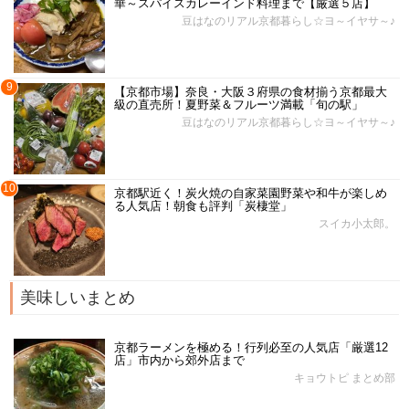
華～スパイスカレーインド料理まで【厳選５店】
豆はなのリアル京都暮らし☆ヨ～イヤサ～♪
9
【京都市場】奈良・大阪３府県の食材揃う京都最大
級の直売所！夏野菜＆フルーツ満載「旬の駅」
豆はなのリアル京都暮らし☆ヨ～イヤサ～♪
10
京都駅近く！炭火焼の自家菜園野菜や和牛が楽しめ
る人気店！朝食も評判「炭棲堂」
スイカ小太郎。
美味しいまとめ
京都ラーメンを極める！行列必至の人気店「厳選12
店」市内から郊外店まで
キョウトピ まとめ部