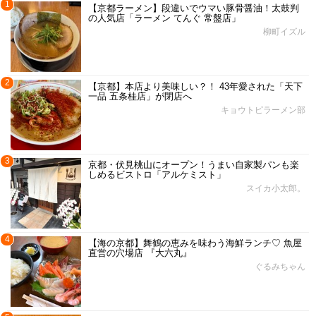
1
【京都ラーメン】段違いでウマい豚骨醤油！太鼓判
の人気店「ラーメン てんぐ 常盤店」
柳町イズル
2
【京都】本店より美味しい？！ 43年愛された「天下
一品 五条桂店」が閉店へ
キョウトピラーメン部
3
京都・伏見桃山にオープン！うまい自家製パンも楽
しめるビストロ「アルケミスト」
スイカ小太郎。
4
【海の京都】舞鶴の恵みを味わう海鮮ランチ♡ 魚屋
直営の穴場店 『大六丸』
ぐるみちゃん