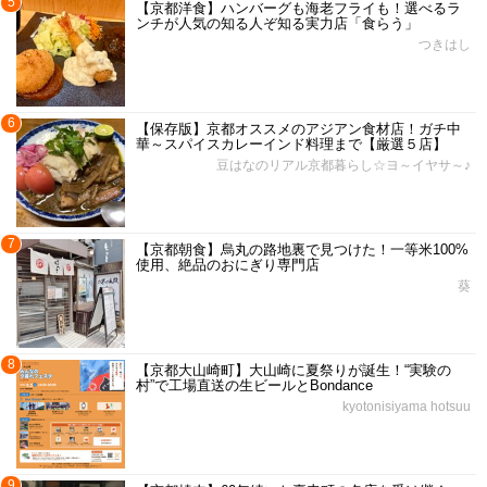
5
【京都洋食】ハンバーグも海老フライも！選べるラ
ンチが人気の知る人ぞ知る実力店「食らう」
つきはし
6
【保存版】京都オススメのアジアン食材店！ガチ中
華～スパイスカレーインド料理まで【厳選５店】
豆はなのリアル京都暮らし☆ヨ～イヤサ～♪
7
【京都朝食】烏丸の路地裏で見つけた！一等米100%
使用、絶品のおにぎり専門店
葵
8
【京都大山崎町】大山崎に夏祭りが誕生！“実験の
村”で工場直送の生ビールとBondance
kyotonisiyama hotsuu
9