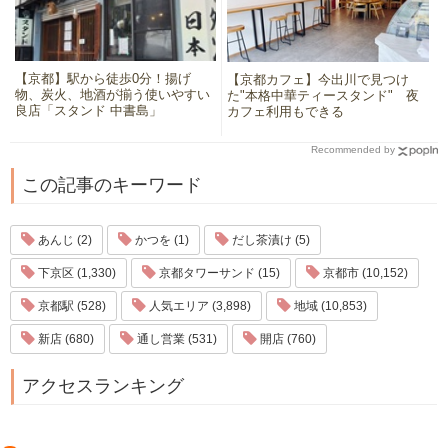
【京都】駅から徒歩0分！揚げ
【京都カフェ】今出川で見つけ
物、炭火、地酒が揃う使いやすい
た"本格中華ティースタンド" 夜
良店「スタンド 中書島」
カフェ利用もできる
Recommended by
この記事のキーワード
あんじ (2)
かつを (1)
だし茶漬け (5)
下京区 (1,330)
京都タワーサンド (15)
京都市 (10,152)
京都駅 (528)
人気エリア (3,898)
地域 (10,853)
新店 (680)
通し営業 (531)
開店 (760)
アクセスランキング