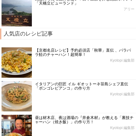
「天橋立ビューランド」
アリー
人気店のレシピ記事
【京都名店レシピ】予約必須店「秋華」直伝 、パラパ
ラ鮭のチャーハン！超簡単！
Kyotopi 編集部
イタリアンの巨匠 イル ギオットーネ笹島シェフ直伝
「ボンゴレビアンコ」の作り方
Kyotopi 編集部
昼は材木店、夜は酒場の『井倉木材』が教える「裏技チ
ャーハン（焼き飯）」の作り方！
Kyotopi 編集部