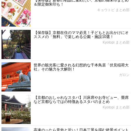
【保存版】新春の初詣に集めたい、京都の御朱印まとめ
＆限定御朱印も！
キョウトピ まとめ部
【保存版】京都在住のママ必見！子どもとお出かけにオ
ススメの「無料」で楽しめる公園・施設10選！
Kyotopi まとめ部
世界の観光客に愛される幻想的な千本鳥居「伏見稲荷大
社」その魅力を大解剖！
ガロン
【京都のおしゃれなスタバ】川床席やお寺ビュー、畳席
など京都ならではの特徴あるスタバのまとめ
Kyotopi まとめ部
高速のったら意外と近い！日本三景を拝む絶景ポイント