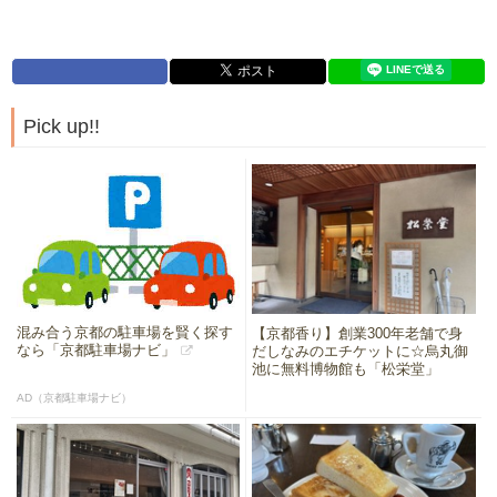
Pick up!!
混み合う京都の駐車場を賢く探す
【京都香り】創業300年老舗で身
なら「京都駐車場ナビ」
だしなみのエチケットに☆烏丸御
池に無料博物館も「松栄堂」
AD（京都駐車場ナビ）