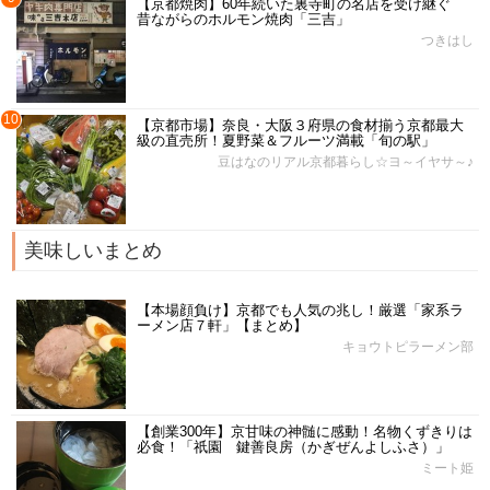
【京都焼肉】60年続いた裏寺町の名店を受け継ぐ
昔ながらのホルモン焼肉「三吉」
つきはし
10
【京都市場】奈良・大阪３府県の食材揃う京都最大
級の直売所！夏野菜＆フルーツ満載「旬の駅」
豆はなのリアル京都暮らし☆ヨ～イヤサ～♪
美味しいまとめ
【本場顔負け】京都でも人気の兆し！厳選「家系ラ
ーメン店７軒」【まとめ】
キョウトピラーメン部
【創業300年】京甘味の神髄に感動！名物くずきりは
必食！「祇園 鍵善良房（かぎぜんよしふさ）」
ミート姫