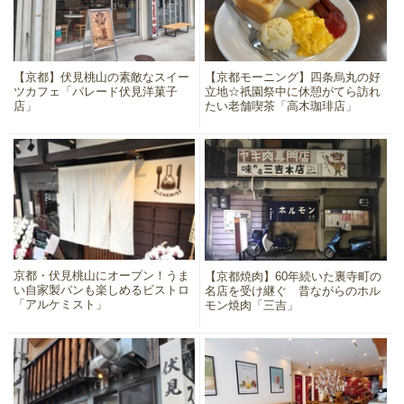
【京都】伏見桃山の素敵なスイー
【京都モーニング】四条烏丸の好
ツカフェ「パレード伏見洋菓子
立地☆祇園祭中に休憩がてら訪れ
店」
たい老舗喫茶「高木珈琲店」
京都・伏見桃山にオープン！うま
【京都焼肉】60年続いた裏寺町の
い自家製パンも楽しめるビストロ
名店を受け継ぐ 昔ながらのホル
「アルケミスト」
モン焼肉「三吉」