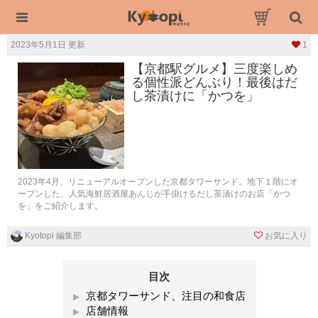
2023年5月1日 更新
1
【京都駅グルメ】三度楽しめ
る個性派どんぶり！最後はだ
し茶漬けに「かつを」
2023年4月、リニューアルオープンした京都タワーサンド。地下１階にオ
ープンした、人気海鮮居酒屋あんじが手掛けるだし茶漬けのお店「かつ
を」をご紹介します。
Kyotopi 編集部
お気に入り
目次
京都タワーサンド、注目の和食店
店舗情報