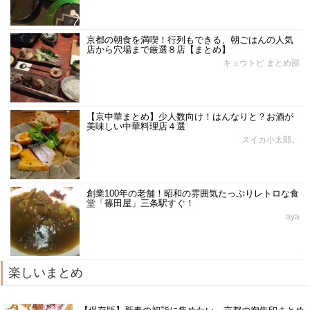
京都の朝食を満喫！行列もできる、朝ごはんの人気
店から穴場まで厳選８店【まとめ】
キョウトピ まとめ部
【京中華まとめ】少人数向け！はんなりと？お酒が
美味しい中華料理店４選
スイカ小太郎。
創業100年の老舗！昭和の雰囲気たっぷりレトロな食
堂「篠田屋」三条駅すぐ！
aya
楽しいまとめ