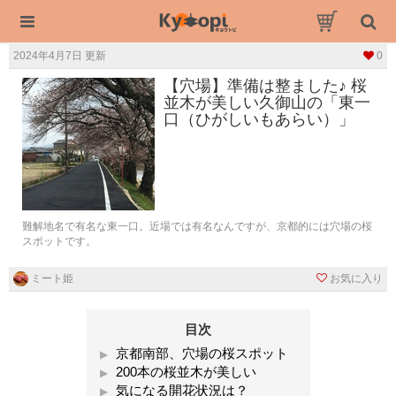
2024年4月7日 更新
0
【穴場】準備は整ました♪ 桜
並木が美しい久御山の「東一
口（ひがしいもあらい）」
難解地名で有名な東一口。近場では有名なんですが、京都的には穴場の桜
スポットです。
ミート姫
お気に入り
目次
京都南部、穴場の桜スポット
200本の桜並木が美しい
気になる開花状況は？