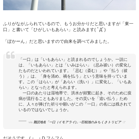
ふりがながふられているので、もうお分かりだと思いますが「東一
口」と書いて「ひがしいもあらい」と読みます( ﾟДﾟ)
「ぽかーん」だと思いますので由来を調べてみました。
「一口」は「いもあらい」と読まれるのでしょうか。一説に
は、「いもあらい」とは「いみはらい」（忌み祓い）の変化し
たものだといわれています。「忌む（斎む）」や「払う（祓
う）」は、「身を清め、禍を払う」という意味を持っていま
す。この「はらい」が「あらい（洗い）」に変化し、「いもあ
らい」となったと考えられます。
一口のあたりは湿地帯で、洪水が頻繁に起き、そのために疫
病が流行ることもありました。その災いを「追い払う」ため
に、人々が捧げた祈りや願いがこの「一口」の名には残されて
いるのではないでしょうか。
via
難読地名「一口（イモアライ)」−巨椋池のみちくさトリビア
だそうです。(・_・D フムフム