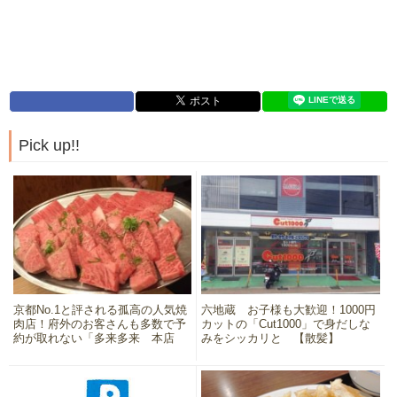
Pick up!!
京都No.1と評される孤高の人気焼
六地蔵 お子様も大歓迎！1000円
肉店！府外のお客さんも多数で予
カットの「Cut1000」で身だしな
約が取れない「多来多来 本店
みをシッカリと 【散髪】
（たくたく）」