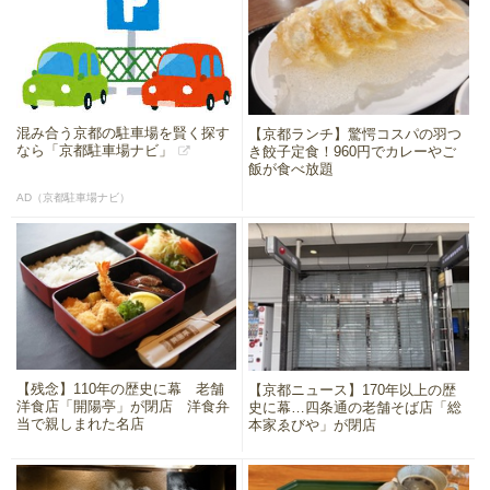
混み合う京都の駐車場を賢く探す
【京都ランチ】驚愕コスパの羽つ
なら「京都駐車場ナビ」
き餃子定食！960円でカレーやご
飯が食べ放題
AD（京都駐車場ナビ）
【残念】110年の歴史に幕 老舗
【京都ニュース】170年以上の歴
洋食店「開陽亭」が閉店 洋食弁
史に幕…四条通の老舗そば店「総
当で親しまれた名店
本家ゑびや」が閉店