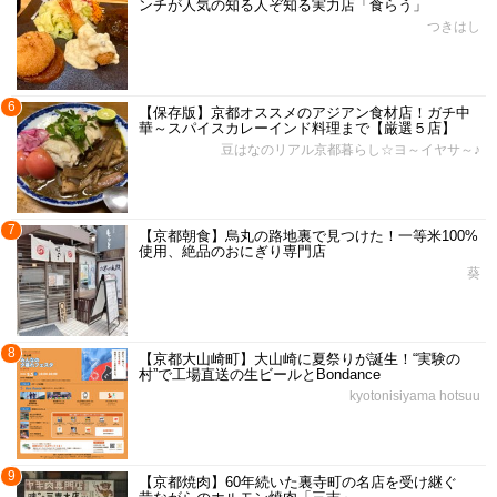
ンチが人気の知る人ぞ知る実力店「食らう」
つきはし
6
【保存版】京都オススメのアジアン食材店！ガチ中
華～スパイスカレーインド料理まで【厳選５店】
豆はなのリアル京都暮らし☆ヨ～イヤサ～♪
7
【京都朝食】烏丸の路地裏で見つけた！一等米100%
使用、絶品のおにぎり専門店
葵
8
【京都大山崎町】大山崎に夏祭りが誕生！“実験の
村”で工場直送の生ビールとBondance
kyotonisiyama hotsuu
9
【京都焼肉】60年続いた裏寺町の名店を受け継ぐ