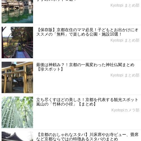
Kyotopi まとめ部
【保存版】京都在住のママ必見！子どもとお出かけにオ
ススメの「無料」で楽しめる公園・施設10選！
Kyotopi まとめ部
最後は神頼み？！京都の一風変わった神社仏閣まとめ
【珍スポット】
Kyotopi まとめ部
立ち尽くすほどの美しさ！京都を代表する観光スポット
嵐山の「竹林の小径」【まとめ】
Kyotopiカメラ部
【京都のおしゃれなスタバ】川床席やお寺ビュー、畳席
など京都ならではの特徴あるスタバのまとめ