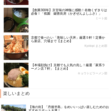
【創業300年】京甘味の神髄に感動！名物くずきりは
必食！「祇園 鍵善良房（かぎぜんよしふさ）」
ミート姫
京都で食べたい「美味しい天丼」厳選５軒！定番か
ら新店、穴場まで【まとめ】
Kyotopi まとめ部
【本場顔負け】京都でも人気の兆し！厳選「家系ラ
ーメン店７軒」【まとめ】
キョウトピラーメン部
楽しいまとめ
【海の街】「丹後半島」をめいいっぱい楽しむためのお
すすめスポット８選！