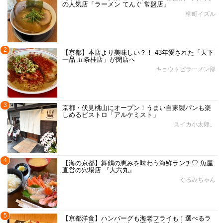
の人気店「ラーメン てんぐ 常盤店」
柳町イズル
2
【京都】本店より美味しい？！ 43年愛された「天下
一品 五条桂店」が閉店へ
キョウトピラーメン部
3
京都・伏見桃山にオープン！うまい自家製パンも楽
しめるビストロ「アルケミスト」
スイカ小太郎。
4
【海の京都】舞鶴の恵みを味わう海鮮ランチ♡ 魚屋
直営の穴場店 『大六丸』
ぐるみちゃん
5
【京都洋食】ハンバーグも海老フライも！選べるラ