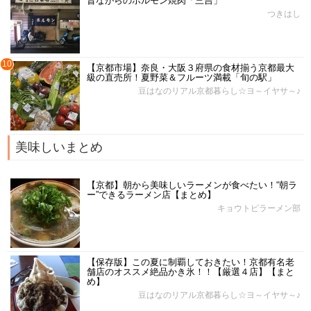
昔ながらのホルモン焼肉「三吉」
つきはし
10
【京都市場】奈良・大阪３府県の食材揃う京都最大
級の直売所！夏野菜＆フルーツ満載「旬の駅」
豆はなのリアル京都暮らし☆ヨ～イヤサ～♪
美味しいまとめ
【京都】朝から美味しいラーメンが食べたい！“朝ラ
ー”できるラーメン店【まとめ】
キョウトピラーメン部
【保存版】この夏に制覇しておきたい！京都有名老
舗店のオススメ絶品かき氷！！【厳選４店】【まと
め】
豆はなのリアル京都暮らし☆ヨ～イヤサ～♪