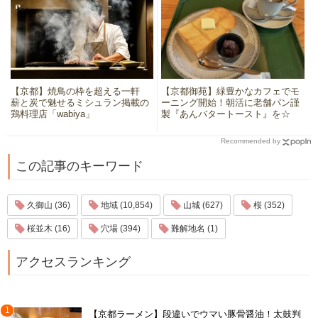
【京都】焼鳥の枠を超える一軒
【京都御苑】緑豊かなカフェでモ
薪と炭で魅せるミシュラン掲載の
ーニング開始！朝活に老舗パン謹
鶏料理店「wabiya」
製『あんバタートースト』を☆
Recommended by
この記事のキーワード
久御山 (36)
地域 (10,854)
山城 (627)
桜 (352)
桜並木 (16)
穴場 (394)
難解地名 (1)
アクセスランキング
1
【京都ラーメン】段違いでウマい豚骨醤油！太鼓判