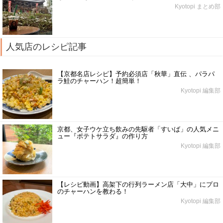
Kyotopi まとめ部
人気店のレシピ記事
【京都名店レシピ】予約必須店「秋華」直伝 、パラパ
ラ鮭のチャーハン！超簡単！
Kyotopi 編集部
京都、女子ウケ立ち飲みの先駆者「すいば」の人気メニ
ュー『ポテトサラダ』の作り方
Kyotopi 編集部
【レシピ動画】高架下の行列ラーメン店「大中」にプロ
のチャーハンを教わる！
Kyotopi 編集部