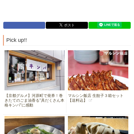
Pick up!!
【京都グルメ】河原町で発券！巻
マルシン飯店 生餃子３箱セット
きたてのごま油香る"具だくさん本
【送料込】
格キンパ"に感動