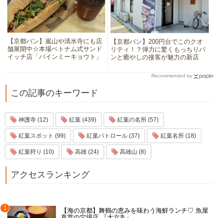
【京都パン】嵐山や清水寺にも店
【京都パン】200円台でこのクオ
舗展開中☆本場ベトナム式サンド
リティ！？弾力に驚くもっちりパ
イッチ店「バインミーキョウト」
ンと癒やしの接客が魅力の新店
Recommended by
この記事のキーワード
神護寺 (12)
紅葉 (439)
紅葉の名所 (57)
紅葉スポット (99)
紅葉パトロール (37)
紅葉名所 (18)
紅葉狩り (10)
高雄 (24)
高雄山 (8)
アクセスランキング
1
【海の京都】舞鶴の恵みを味わう海鮮ランチ♡ 魚屋
直営の穴場店 『大六丸』