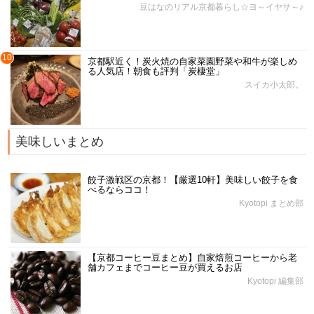
豆はなのリアル京都暮らし☆ヨ～イヤサ～♪
10
京都駅近く！炭火焼の自家菜園野菜や和牛が楽しめ
る人気店！朝食も評判「炭棲堂」
スイカ小太郎。
美味しいまとめ
餃子激戦区の京都！【厳選10軒】美味しい餃子を食
べるならココ！
Kyotopi まとめ部
【京都コーヒー豆まとめ】自家焙煎コーヒーから老
舗カフェまでコーヒー豆が買えるお店
Kyotopi 編集部