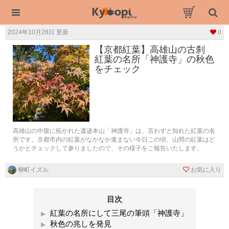
2024年10月28日 更新
0
【京都紅葉】高雄山の古刹
紅葉の名所「神護寺」の秋色
をチェック
高雄山の中腹に拓かれた遺迹本山「神護寺」は、言わずと知れた紅葉の名
所です。京都市内の紅葉がなかなか進まない今日この頃、山間の紅葉はど
うかとチェックして参りましたので、その様子をご報告いたします。
柳町イズル
お気に入り
目次
紅葉の名所にして三尾の筆頭「神護寺」
秋色の兆しを発見