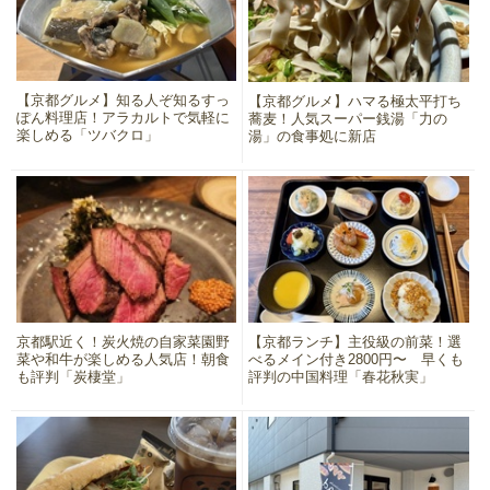
【京都グルメ】知る人ぞ知るすっ
【京都グルメ】ハマる極太平打ち
ぽん料理店！アラカルトで気軽に
蕎麦！人気スーパー銭湯「力の
楽しめる「ツバクロ」
湯」の食事処に新店
京都駅近く！炭火焼の自家菜園野
【京都ランチ】主役級の前菜！選
菜や和牛が楽しめる人気店！朝食
べるメイン付き2800円〜 早くも
も評判「炭棲堂」
評判の中国料理「春花秋実」