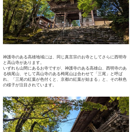
神護寺のある高雄地域には、同じ真言宗のお寺としてさらに西明寺
と高山寺があります。
いずれも山間にあるお寺ですが、神護寺のある高雄山、西明寺のあ
る槙尾山、そして高山寺のある栂尾山は合わせて「三尾」と呼ば
れ、「三尾の紅葉が色付くと、京都の紅葉が始まる」と、その秋色
の様子が注目されています。