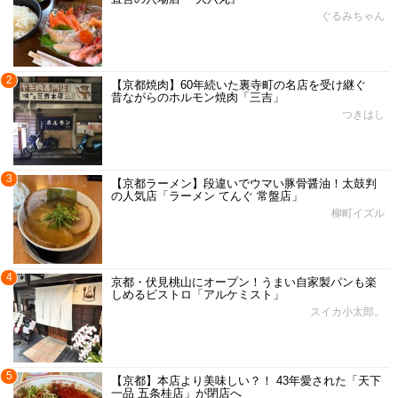
ぐるみちゃん
2
【京都焼肉】60年続いた裏寺町の名店を受け継ぐ
昔ながらのホルモン焼肉「三吉」
つきはし
3
【京都ラーメン】段違いでウマい豚骨醤油！太鼓判
の人気店「ラーメン てんぐ 常盤店」
柳町イズル
4
京都・伏見桃山にオープン！うまい自家製パンも楽
しめるビストロ「アルケミスト」
スイカ小太郎。
5
【京都】本店より美味しい？！ 43年愛された「天下
一品 五条桂店」が閉店へ