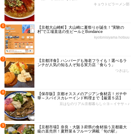
キョウトピラーメン部
6
【京都大山崎町】大山崎に夏祭りが誕生！“実験の
村”で工場直送の生ビールとBondance
kyotonisiyama hotsuu
7
【京都洋食】ハンバーグも海老フライも！選べるラ
ンチが人気の知る人ぞ知る実力店「食らう」
つきはし
8
【保存版】京都オススメのアジアン食材店！ガチ中
華～スパイスカレーインド料理まで【厳選５店】
豆はなのリアル京都暮らし☆ヨ～イヤサ～♪
9
【京都市場】奈良・大阪３府県の食材揃う京都最大
級の直売所！夏野菜＆フルーツ満載「旬の駅」