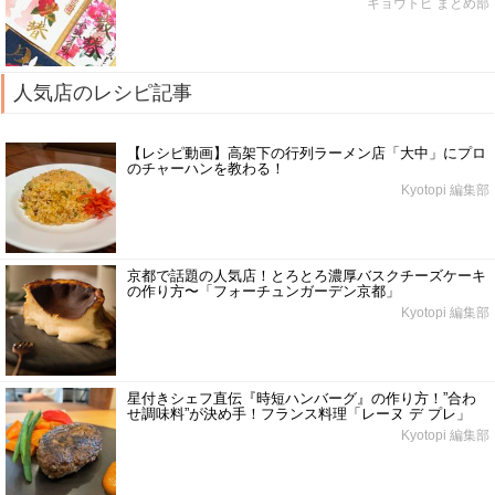
キョウトピ まとめ部
人気店のレシピ記事
【レシピ動画】高架下の行列ラーメン店「大中」にプロ
のチャーハンを教わる！
Kyotopi 編集部
京都で話題の人気店！とろとろ濃厚バスクチーズケーキ
の作り方〜「フォーチュンガーデン京都」
Kyotopi 編集部
星付きシェフ直伝『時短ハンバーグ』の作り方！”合わ
せ調味料”が決め手！フランス料理「レーヌ デ プレ」
Kyotopi 編集部