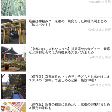
Kyotopiカメラ部
最後は神頼み？！京都の一風変わった神社仏閣まとめ
【珍スポット】
Kyotopi まとめ部
【京都のおしゃれなスタバ】川床席やお寺ビュー、畳席
など京都ならではの特徴あるスタバのまとめ
Kyotopi まとめ部
【保存版】京都在住のママ必見！子どもとお出かけにオ
ススメの「無料」で楽しめる公園・施設10選！
Kyotopi まとめ部
【保存版】新春の初詣に集めたい、京都の御朱印まとめ
＆限定御朱印も！