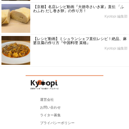
【京都】名店レシピ動画『大徳寺さいき家』直伝 「ふ
わふわ だし巻き卵」の作り方！
Kyotopi 編集部
【レシピ動画】ミシュランシェフ直伝レシピ！絶品、麻
婆豆腐の作り方『中国料理 菜格』
Kyotopi 編集部
運営会社
お問い合わせ
ライター募集
プライバシーポリシー