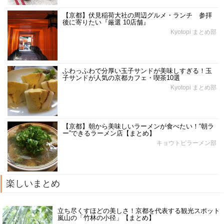
【京都】伏見稲荷大社の周辺グルメ・ランチ 参拝
後に寄りたい『厳選 10店舗』
Kyotopi まとめ部
ふわっふわで分厚い玉子サンドが美味しすぎる！玉
子サンドが人気の京都カフェ・喫茶10選
Kyotopi まとめ部
【京都】朝から美味しいラーメンが食べたい！“朝ラ
ー”できるラーメン店【まとめ】
キョウトピラーメン部
楽しいまとめ
立ち尽くすほどの美しさ！京都を代表する観光スポット
嵐山の「竹林の小径」【まとめ】