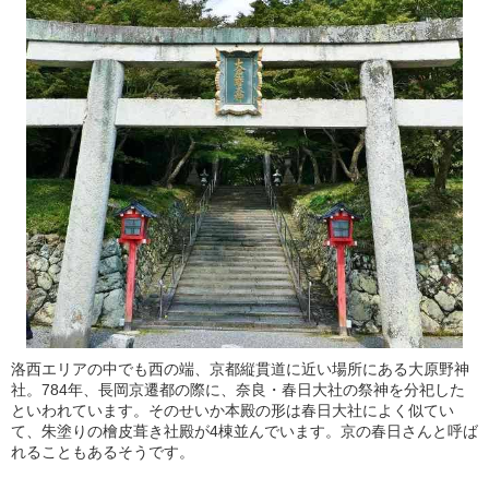
洛西エリアの中でも西の端、京都縦貫道に近い場所にある大原野神
社。784年、長岡京遷都の際に、奈良・春日大社の祭神を分祀した
といわれています。そのせいか本殿の形は春日大社によく似てい
て、朱塗りの檜皮葺き社殿が4棟並んでいます。京の春日さんと呼ば
れることもあるそうです。