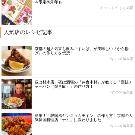
＆限定御朱印も！
キョウトピ まとめ部
人気店のレシピ記事
京都の超人気立ち飲み「すいば」が美味しい『から揚
げ』の作り方を伝授！
Kyotopi 編集部
昼は材木店、夜は酒場の『井倉木材』が教える「裏技チ
ャーハン（焼き飯）」の作り方！
Kyotopi 編集部
簡単！「韓国風ヤンニョムチキン」の作り方！京都の人
気韓国料理店『ナム』に教わりました！
Kyotopi 編集部