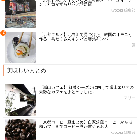
ン！丸魚がずらり並ぶ話題店
Kyotopi 編集部
10
【京都グルメ】北白川で見つけた！韓国のオモニが
作る、具だくさんキンパと麻薬キンパ
葵
美味しいまとめ
【嵐山カフェ】 紅葉シーズンに向けて嵐山エリアの
素敵なカフェをまとめました♪
アリー
【京都コーヒー豆まとめ】自家焙煎コーヒーから老
舗カフェまでコーヒー豆が買えるお店
Kyotopi 編集部