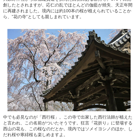
創したとされますが、応仁の乱でほとんどの伽藍が焼失、天正年間
に再建されました。境内には約100本の桜が植えられていることか
ら、”花の寺”としても親しまれています。
中でも必見なのが「西行桜」。この寺で出家した西行法師が植えた
と言われ、この名前がついたそうです。狂言『花折り』に登場する
西山の花も、この桜なのだとか。境内ではソメイヨシノのほか、し
だれ桜や寒緋桜も楽しめますよ。