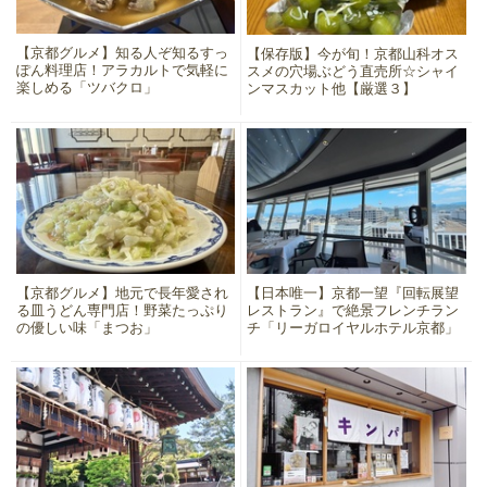
【京都グルメ】知る人ぞ知るすっ
【保存版】今が旬！京都山科オス
ぽん料理店！アラカルトで気軽に
スメの穴場ぶどう直売所☆シャイ
楽しめる「ツバクロ」
ンマスカット他【厳選３】
【京都グルメ】地元で長年愛され
【日本唯一】京都一望『回転展望
る皿うどん専門店！野菜たっぷり
レストラン』で絶景フレンチラン
の優しい味「まつお」
チ「リーガロイヤルホテル京都」