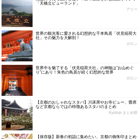
「天橋立ビューランド」
アリー
世界の観光客に愛される幻想的な千本鳥居「伏見稲荷大
社」その魅力を大解剖！
ガロン
世界中を魅了する「伏見稲荷大社」の神髄は”お山めぐ
り”にあり！朱色の鳥居が続く幻想的な世界
ガロン
【京都のおしゃれなスタバ】川床席やお寺ビュー、畳席
など京都ならではの特徴あるスタバのまとめ
Kyotopi まとめ部
【保存版】新春の初詣に集めたい、京都の御朱印まとめ