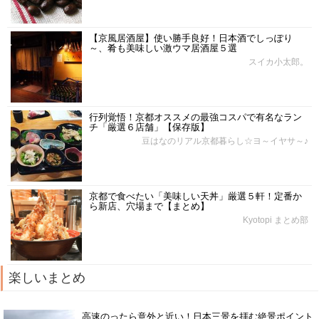
【京風居酒屋】使い勝手良好！日本酒でしっぽり
～、肴も美味しい激ウマ居酒屋５選
スイカ小太郎。
行列覚悟！京都オススメの最強コスパで有名なラン
チ「厳選６店舗」【保存版】
豆はなのリアル京都暮らし☆ヨ～イヤサ～♪
京都で食べたい「美味しい天丼」厳選５軒！定番か
ら新店、穴場まで【まとめ】
Kyotopi まとめ部
楽しいまとめ
高速のったら意外と近い！日本三景を拝む絶景ポイント