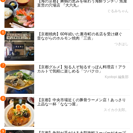
【海の京都】舞鶴の恵みを味わう海鮮ランチ♡ 魚屋
直営の穴場店 『大六丸』
ぐるみちゃん
6
【京都焼肉】60年続いた裏寺町の名店を受け継ぐ
昔ながらのホルモン焼肉「三吉」
つきはし
7
【京都グルメ】知る人ぞ知るすっぽん料理店！アラ
カルトで気軽に楽しめる「ツバクロ」
Kyotopi 編集部
8
【京都】中央市場近くの豚骨ラーメン店！あっさり
上品な一杯「ななつ屋」
スイカ小太郎。
9
【京都】魚卸が手がける大型海鮮スーパーがオープ