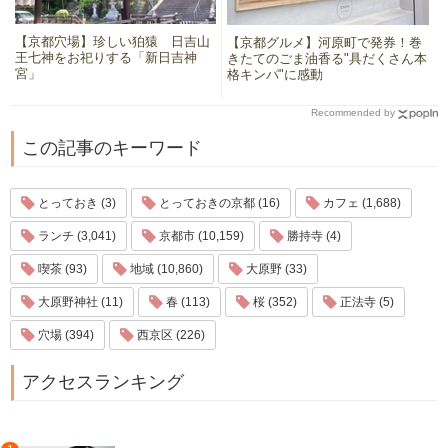
【京都穴場】珍しい狛猿 日吉山
【京都グルメ】河原町で発券！巻
王七神をお祀りする「新日吉神
きたてのごま油香る"具だくさん本
宮」
格キンパ"に感動
Recommended by
この記事のキーワード
とっておき (3)
とっておきの京都 (16)
カフェ (1,688)
ランチ (3,041)
京都市 (10,159)
勝持寺 (4)
喫茶 (93)
地域 (10,860)
大原野 (33)
大原野神社 (11)
春 (113)
桜 (352)
正法寺 (5)
穴場 (394)
西京区 (226)
アクセスランキング