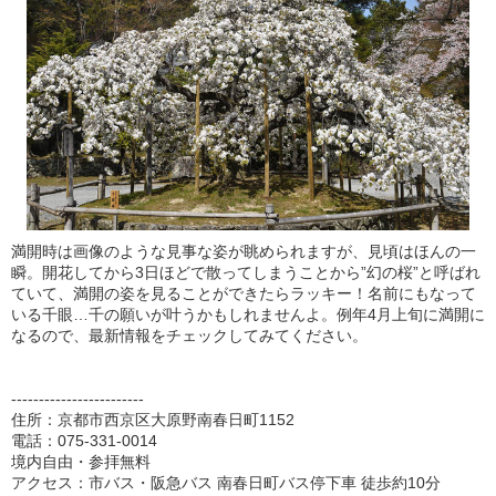
満開時は画像のような見事な姿が眺められますが、見頃はほんの一
瞬。開花してから3日ほどで散ってしまうことから”幻の桜”と呼ばれ
ていて、満開の姿を見ることができたらラッキー！名前にもなって
いる千眼…千の願いが叶うかもしれませんよ。例年4月上旬に満開に
なるので、最新情報をチェックしてみてください。
------------------------
住所：京都市西京区大原野南春日町1152
電話：075-331-0014
境内自由・参拝無料
アクセス：市バス・阪急バス 南春日町バス停下車 徒歩約10分