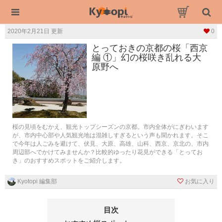
2020年2月21日 更新
0
とっておきの京都の桜「西京
編 ①」幻の桜咲き乱れる大
原野へ
桜の見頃をむかえ、観光トップシーズンの京都。市内全体がにぎわいます
が、市内中心部や人気観光地は混雑しすぎるという声も聞かれます。そこ
で今年は人ごみを避けて、伏見、大原、高雄、山科、西京、京北の、市内
周辺部へでかけてみませんか？比較的ゆったり花見ができる「とってお
き」のおすすめスポットをご紹介します。
Kyotopi 編集部
お気に入り
目次