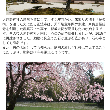
大原野神社の鳥居を背にして、すぐ左向かい。朱塗りの欄干「極楽
橋」を渡った先にある正法寺は、天平勝宝年間の創建。奈良唐招提
寺を創建した鑑真和上の高弟、智威大徳が隠世したのが始まりで
す。その後大原野神社と同じく応仁の乱で焼失しましたが、1615年
に再建されました。動物に見立てた石が並ぶ石庭があり、石の寺と
しても有名です。
また、桜の名所としても知られ、庭園の紅しだれ桜は立派で見ごた
えたっぷり。樹齢は80年を数えるそうです。