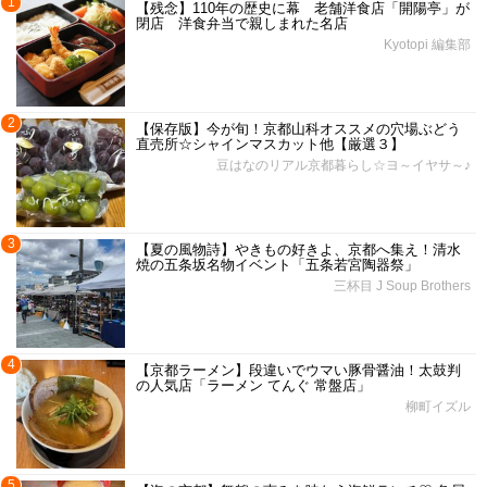
1
【残念】110年の歴史に幕 老舗洋食店「開陽亭」が
閉店 洋食弁当で親しまれた名店
Kyotopi 編集部
2
【保存版】今が旬！京都山科オススメの穴場ぶどう
直売所☆シャインマスカット他【厳選３】
豆はなのリアル京都暮らし☆ヨ～イヤサ～♪
3
【夏の風物詩】やきもの好きよ、京都へ集え！清水
焼の五条坂名物イベント「五条若宮陶器祭」
三杯目 J Soup Brothers
4
【京都ラーメン】段違いでウマい豚骨醤油！太鼓判
の人気店「ラーメン てんぐ 常盤店」
柳町イズル
5