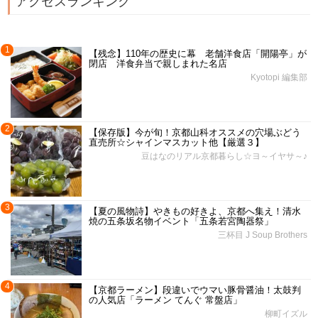
アクセスランキング
1
【残念】110年の歴史に幕 老舗洋食店「開陽亭」が
閉店 洋食弁当で親しまれた名店
Kyotopi 編集部
2
【保存版】今が旬！京都山科オススメの穴場ぶどう
直売所☆シャインマスカット他【厳選３】
豆はなのリアル京都暮らし☆ヨ～イヤサ～♪
3
【夏の風物詩】やきもの好きよ、京都へ集え！清水
焼の五条坂名物イベント「五条若宮陶器祭」
三杯目 J Soup Brothers
4
【京都ラーメン】段違いでウマい豚骨醤油！太鼓判
の人気店「ラーメン てんぐ 常盤店」
柳町イズル