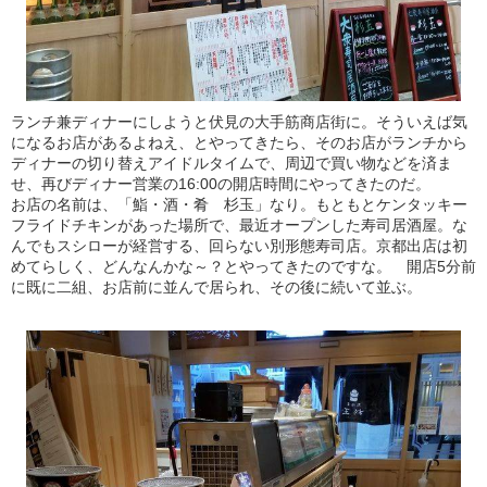
ランチ兼ディナーにしようと伏見の大手筋商店街に。そういえば気
になるお店があるよねえ、とやってきたら、そのお店がランチから
ディナーの切り替えアイドルタイムで、周辺で買い物などを済ま
せ、再びディナー営業の16:00の開店時間にやってきたのだ。
お店の名前は、「鮨・酒・肴 杉玉」なり。もともとケンタッキー
フライドチキンがあった場所で、最近オープンした寿司居酒屋。な
んでもスシローが経営する、回らない別形態寿司店。京都出店は初
めてらしく、どんなんかな～？とやってきたのですな。 開店5分前
に既に二組、お店前に並んで居られ、その後に続いて並ぶ。