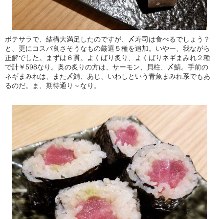
ポテサラで、結構大満足したのですが、〆寿司は食べるでしょう？
と、更にコスパ良さそうなもの厳選５種を追加。いやー、我ながら
正解でした。まずは６貫。よくばり炙り、よくばりネギまみれ２種
で計￥598なり。奥の炙りの方は、サーモン、貝柱、〆鯖。手前の
ネギまみれは、また〆鯖、あじ、いわしという青魚まみれ系でもあ
るのだ。ま、期待通り～なり。