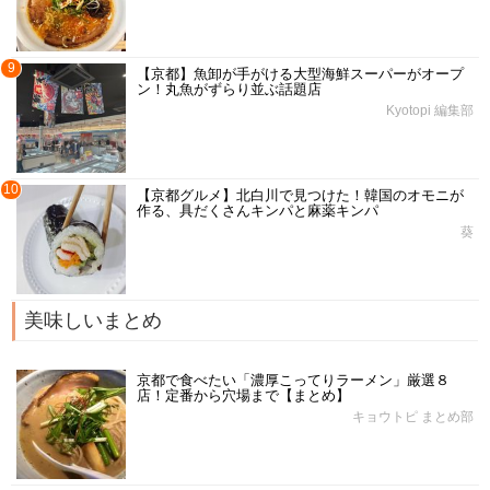
9
【京都】魚卸が手がける大型海鮮スーパーがオープ
ン！丸魚がずらり並ぶ話題店
Kyotopi 編集部
10
【京都グルメ】北白川で見つけた！韓国のオモニが
作る、具だくさんキンパと麻薬キンパ
葵
美味しいまとめ
京都で食べたい「濃厚こってりラーメン」厳選８
店！定番から穴場まで【まとめ】
キョウトピ まとめ部