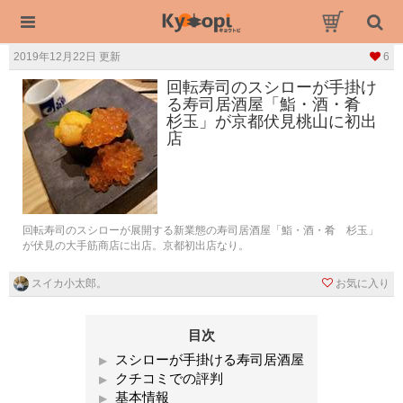
2019年12月22日 更新
6
回転寿司のスシローが手掛け
る寿司居酒屋「鮨・酒・肴
杉玉」が京都伏見桃山に初出
店
回転寿司のスシローが展開する新業態の寿司居酒屋「鮨・酒・肴 杉玉」
が伏見の大手筋商店に出店。京都初出店なり。
スイカ小太郎。
お気に入り
目次
スシローが手掛ける寿司居酒屋
クチコミでの評判
基本情報