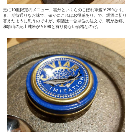
更に10皿限定のメニュー、雲丹といくらのこぼれ軍艦￥299なり。
ま、期待通りなお味で、確かにこれはお得感あり。で、燗酒に切り
替えたように思うのですが、燗酒は一合単位の注文で、我が故郷、
和歌山の紀土純米が￥599と有り得ない価格なのだ。