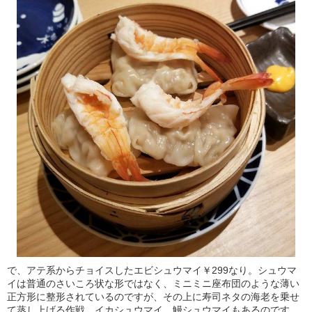
で、アテ系からチョイスしたエビシュウマイ￥299なり。シュウマ
イは普通のさいころ状な形ではなく、ミニミニ座布団のような薄い
正方形に整形されているのですが、その上に寿司ネタの海老を乗せ
て蒸し上げる作戦。イカシュウマイ、鰻シュウマイもあるのです