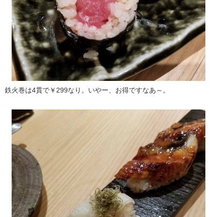
鉄火巻は4貫で￥299なり。いやー、お得ですなあ～。