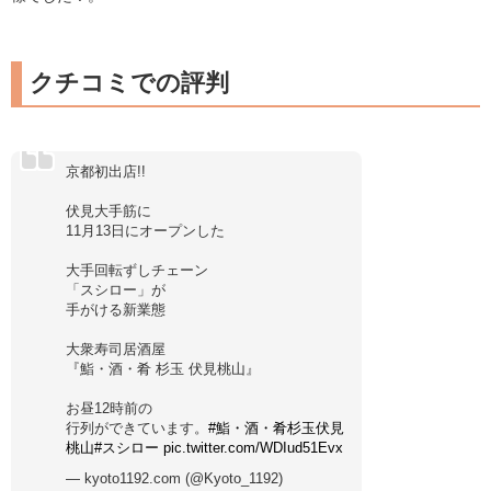
クチコミでの評判
京都初出店!!
伏見大手筋に
11月13日にオープンした
大手回転ずしチェーン
「スシロー」が
手がける新業態
大衆寿司居酒屋
『鮨・酒・肴 杉玉 伏見桃山』
お昼12時前の
行列ができています。
#鮨・酒・肴杉玉伏見
桃山
#スシロー
pic.twitter.com/WDIud51Evx
— kyoto1192.com (@Kyoto_1192)