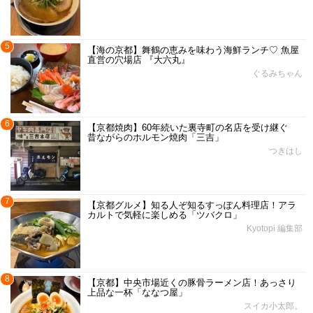
5
【海の京都】舞鶴の恵みを味わう海鮮ランチ♡ 魚屋
直営の穴場店 『大六丸』
ぐるみちゃん
6
【京都焼肉】60年続いた裏寺町の名店を受け継ぐ
昔ながらのホルモン焼肉「三吉」
つきはし
7
【京都グルメ】知る人ぞ知るすっぽん料理店！アラ
カルトで気軽に楽しめる「ツバクロ」
Kyotopi 編集部
8
【京都】中央市場近くの豚骨ラーメン店！あっさり
上品な一杯「ななつ屋」
スイカ小太郎。