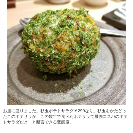
お皿に盛りました。杉玉ポテトサラダ￥299なり。杉玉をかたどっ
たこのポテサラが、この数年で食べたポテサラで最強コスパのポテ
トサラダだと！と断言できる変態度。