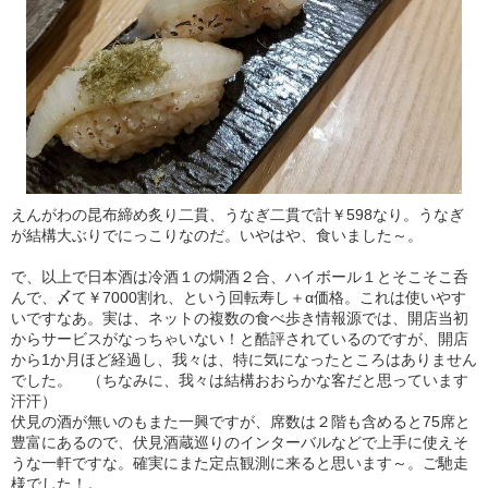
えんがわの昆布締め炙り二貫、うなぎ二貫で計￥598なり。うなぎ
が結構大ぶりでにっこりなのだ。いやはや、食いました～。
で、以上で日本酒は冷酒１の燗酒２合、ハイボール１とそこそこ呑
んで、〆て￥7000割れ、という回転寿し＋α価格。これは使いやす
いですなあ。実は、ネットの複数の食べ歩き情報源では、開店当初
からサービスがなっちゃいない！と酷評されているのですが、開店
から1か月ほど経過し、我々は、特に気になったところはありません
でした。 （ちなみに、我々は結構おおらかな客だと思っています
汗汗）
伏見の酒が無いのもまた一興ですが、席数は２階も含めると75席と
豊富にあるので、伏見酒蔵巡りのインターバルなどで上手に使えそ
うな一軒ですな。確実にまた定点観測に来ると思います～。ご馳走
様でした！。