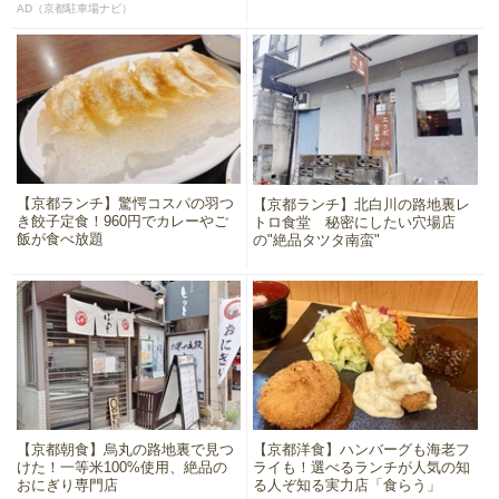
AD（京都駐車場ナビ）
【京都ランチ】驚愕コスパの羽つ
【京都ランチ】北白川の路地裏レ
き餃子定食！960円でカレーやご
トロ食堂 秘密にしたい穴場店
飯が食べ放題
の"絶品タツタ南蛮"
【京都朝食】烏丸の路地裏で見つ
【京都洋食】ハンバーグも海老フ
けた！一等米100%使用、絶品の
ライも！選べるランチが人気の知
おにぎり専門店
る人ぞ知る実力店「食らう」