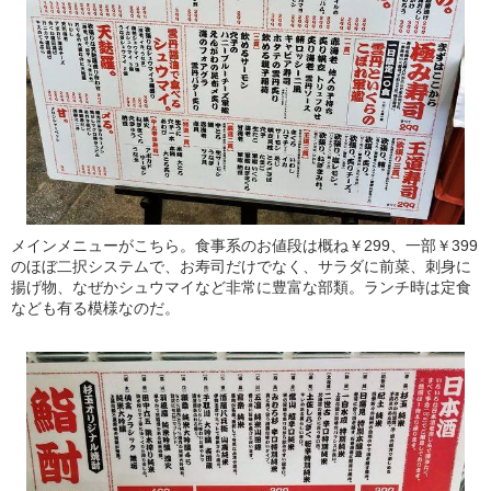
メインメニューがこちら。食事系のお値段は概ね￥299、一部￥399
のほぼ二択システムで、お寿司だけでなく、サラダに前菜、刺身に
揚げ物、なぜかシュウマイなど非常に豊富な部類。ランチ時は定食
なども有る模様なのだ。