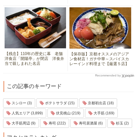
【残念】110年の歴史に幕 老舗
【保存版】京都オススメのアジア
洋食店「開陽亭」が閉店 洋食弁
ン食材店！ガチ中華～スパイスカ
当で親しまれた名店
レーインド料理まで【厳選５店】
Recommended by
この記事のキーワード
スシロー (3)
ポテトサラダ (15)
京都初出店 (18)
人気エリア (3,899)
伏見桃山 (219)
大手筋 (169)
大手筋周辺 (9)
寿司 (222)
寿司居酒屋 (6)
杉玉 (2)