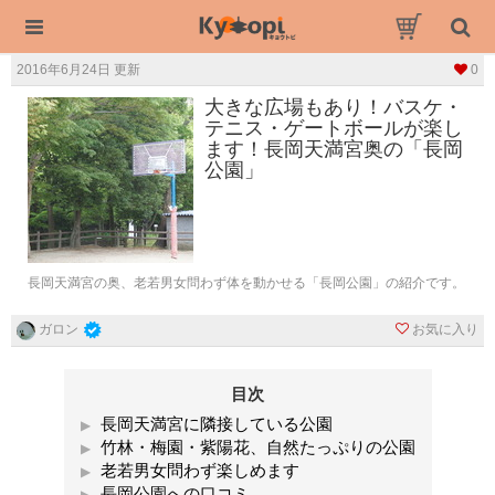
2016年6月24日 更新
0
大きな広場もあり！バスケ・
テニス・ゲートボールが楽し
ます！長岡天満宮奥の「長岡
公園」
長岡天満宮の奥、老若男女問わず体を動かせる「長岡公園」の紹介です。
お気に入り
ガロン
目次
長岡天満宮に隣接している公園
竹林・梅園・紫陽花、自然たっぷりの公園
老若男女問わず楽しめます
長岡公園への口コミ