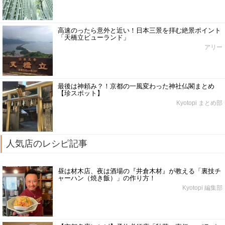
高速のったら意外と近い！日本三景を拝む絶景ポイント
「天橋立ビューランド」
アリー
最後は神頼み？！京都の一風変わった神社仏閣まとめ
【珍スポット】
Kyotopi まとめ部
人気店のレシピ記事
昼は材木店、夜は酒場の『井倉木材』が教える「裏技チ
ャーハン（焼き飯）」の作り方！
Kyotopi 編集部