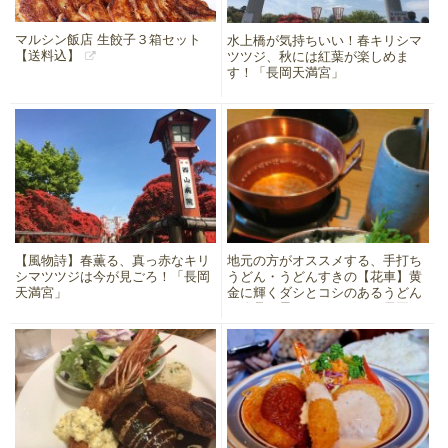
マルシン飯店 生餃子３箱セット
水上橋が気持ちいい！春キリシマ
【送料込】
ツツジ、秋には紅葉が楽しめま
す！「長岡天満宮」
【風物詩】春薫る、真っ赤なキリ
地元の方がオススメする、手打ち
シマツツジは今が見ごろ！「長岡
うどん・うどんすきの【花車】黄
天満宮」
金に輝くダシとコシのあるうどん
は絶品☆星三つ〜★★★［長岡
京］