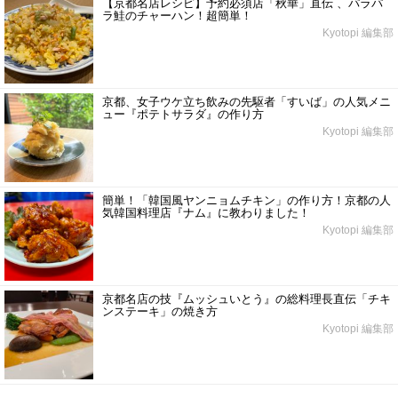
【京都名店レシピ】予約必須店「秋華」直伝 、パラパ
ラ鮭のチャーハン！超簡単！
Kyotopi 編集部
京都、女子ウケ立ち飲みの先駆者「すいば」の人気メニ
ュー『ポテトサラダ』の作り方
Kyotopi 編集部
簡単！「韓国風ヤンニョムチキン」の作り方！京都の人
気韓国料理店『ナム』に教わりました！
Kyotopi 編集部
京都名店の技『ムッシュいとう』の総料理長直伝「チキ
ンステーキ」の焼き方
Kyotopi 編集部