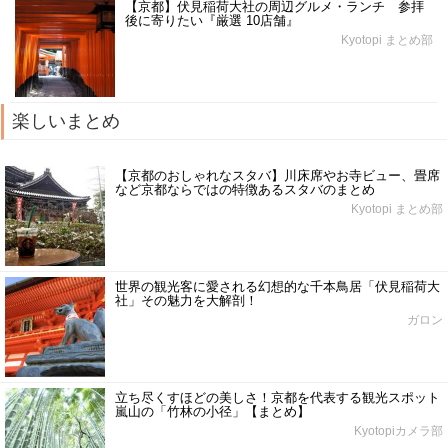
【京都】伏見稲荷大社の周辺グルメ・ランチ 参拝
後に寄りたい『厳選 10店舗』
Kyotopi まとめ部
楽しいまとめ
【京都のおしゃれなスタバ】川床席やお寺ビュー、畳席
など京都ならではの特徴あるスタバのまとめ
Kyotopi まとめ部
世界の観光客に愛される幻想的な千本鳥居「伏見稲荷大
社」その魅力を大解剖！
ガロン
立ち尽くすほどの美しさ！京都を代表する観光スポット
嵐山の「竹林の小径」【まとめ】
Kyotopiカメラ部