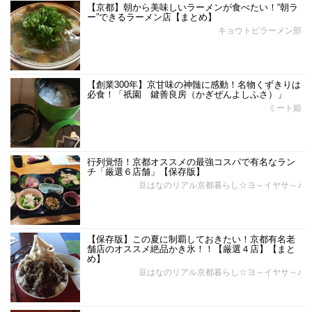
【京都】朝から美味しいラーメンが食べたい！“朝ラ
ー”できるラーメン店【まとめ】
キョウトピラーメン部
【創業300年】京甘味の神髄に感動！名物くずきりは
必食！「祇園 鍵善良房（かぎぜんよしふさ）」
ミート姫
行列覚悟！京都オススメの最強コスパで有名なラン
チ「厳選６店舗」【保存版】
豆はなのリアル京都暮らし☆ヨ～イヤサ～♪
【保存版】この夏に制覇しておきたい！京都有名老
舗店のオススメ絶品かき氷！！【厳選４店】【まと
め】
豆はなのリアル京都暮らし☆ヨ～イヤサ～♪