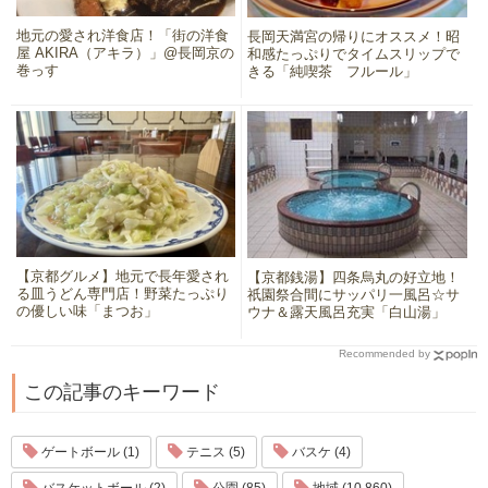
地元の愛され洋食店！「街の洋食
長岡天満宮の帰りにオススメ！昭
屋 AKIRA（アキラ）」@長岡京の
和感たっぷりでタイムスリップで
巻っす
きる「純喫茶 フルール」
【京都グルメ】地元で長年愛され
【京都銭湯】四条烏丸の好立地！
る皿うどん専門店！野菜たっぷり
祇園祭合間にサッパリ一風呂☆サ
の優しい味「まつお」
ウナ＆露天風呂充実「白山湯」
Recommended by
この記事のキーワード
ゲートボール (1)
テニス (5)
バスケ (4)
バスケットボール (2)
公園 (85)
地域 (10,860)