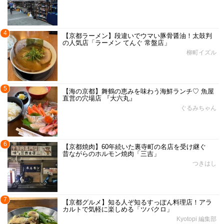
4
【京都ラーメン】段違いでウマい豚骨醤油！太鼓判
の人気店「ラーメン てんぐ 常盤店」
柳町イズル
5
【海の京都】舞鶴の恵みを味わう海鮮ランチ♡ 魚屋
直営の穴場店 『大六丸』
ぐるみちゃん
6
【京都焼肉】60年続いた裏寺町の名店を受け継ぐ
昔ながらのホルモン焼肉「三吉」
つきはし
7
【京都グルメ】知る人ぞ知るすっぽん料理店！アラ
カルトで気軽に楽しめる「ツバクロ」
Kyotopi 編集部