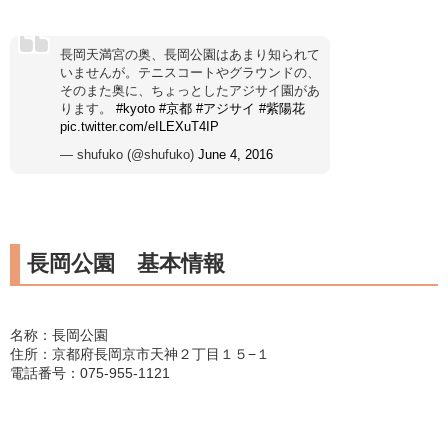
長岡天満宮の奥、長岡公園はあまり知られて
いませんが。テニスコートやグラウンドの、
そのまた奥に、ちょっとしたアジサイ園があ
ります。
#kyoto
#京都
#アジサイ
#紫陽花
pic.twitter.com/eILEXuT4IP
— shufuko (@shufuko)
June 4, 2016
長岡公園 基本情報
名称：長岡公園
住所：京都府長岡京市天神２丁目１５−１
電話番号：075-955-1121