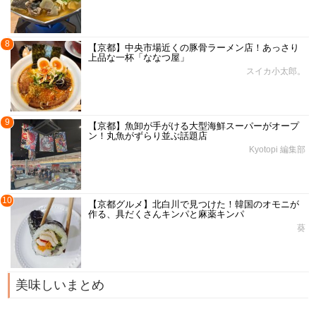
8
【京都】中央市場近くの豚骨ラーメン店！あっさり
上品な一杯「ななつ屋」
スイカ小太郎。
9
【京都】魚卸が手がける大型海鮮スーパーがオープ
ン！丸魚がずらり並ぶ話題店
Kyotopi 編集部
10
【京都グルメ】北白川で見つけた！韓国のオモニが
作る、具だくさんキンパと麻薬キンパ
葵
美味しいまとめ