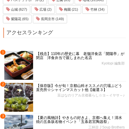
山城 (627)
広場 (2)
梅園 (21)
竹林 (34)
紫陽花 (65)
長岡京市 (149)
アクセスランキング
1
【残念】110年の歴史に幕 老舗洋食店「開陽亭」が
閉店 洋食弁当で親しまれた名店
Kyotopi 編集部
2
【保存版】今が旬！京都山科オススメの穴場ぶどう
直売所☆シャインマスカット他【厳選３】
豆はなのリアル京都暮らし☆ヨ～イヤサ～♪
3
【夏の風物詩】やきもの好きよ、京都へ集え！清水
焼の五条坂名物イベント「五条若宮陶器祭」
三杯目 J Soup Brothers