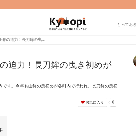
とってお
【祇園祭2019】圧巻の迫力！長刀鉾の曳き初めが行われました！
圧巻の迫力！長刀鉾の曳き初めが
そうです。今年も山鉾の曳初めが各町内で行われ、長刀鉾の曳初
0
お気に入り
年