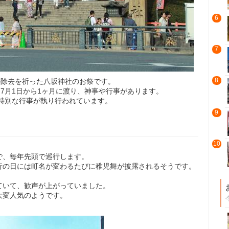
6
7
8
の除去を祈った八坂神社のお祭です。
、7月1日から1ヶ月に渡り、神事や行事があります。
、特別な行事が執り行われています。
9
10
で、毎年先頭で巡行します。
行の日には町名が変わるたびに稚児舞が披露されるそうです。
ていて、歓声が上がっていました。
大変人気のようです。