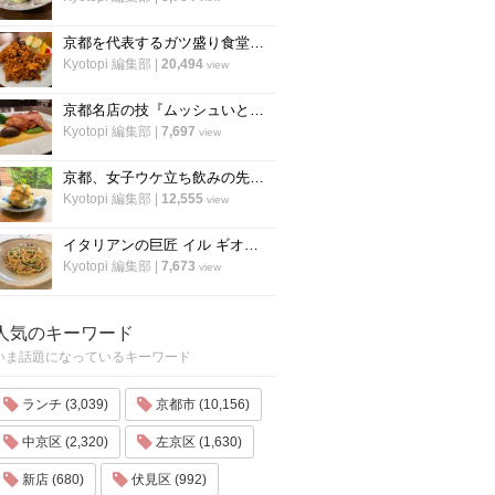
京都を代表するガツ盛り食堂「ハイライト」の名物メニュー”唐揚げ”の作り方
Kyotopi 編集部
|
20,494
view
京都名店の技『ムッシュいとう』の総料理長直伝「チキンステーキ」の焼き方
Kyotopi 編集部
|
7,697
view
京都、女子ウケ立ち飲みの先駆者「すいば」の人気メニュー『ポテトサラダ』の作り方
Kyotopi 編集部
|
12,555
view
イタリアンの巨匠 イル ギオットーネ笹島シェフ直伝「ボンゴレビアンコ」の作り方
Kyotopi 編集部
|
7,673
view
人気のキーワード
いま話題になっているキーワード
ランチ (3,039)
京都市 (10,156)
中京区 (2,320)
左京区 (1,630)
新店 (680)
伏見区 (992)