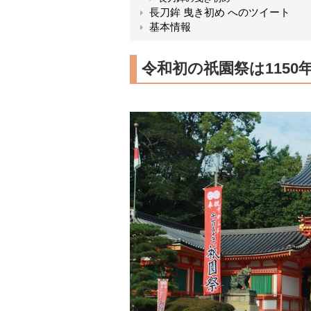
長刀鉾 曳き初め へのツイート
基本情報
令和初の祇園祭は1150