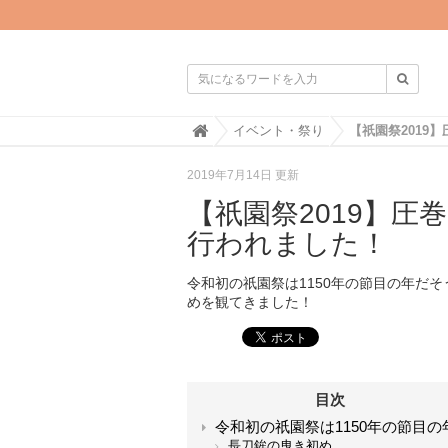

H
イベント・祭り
o
m
2019年7月14日 更新
e
【祇園祭2019】
行われました！
令和初の祇園祭は1150年の節目の年だ
めを観てきました！
目次
令和初の祇園祭は1150年の節目の
長刀鉾の曳き初め