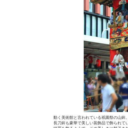
動く美術館と言われている祇園祭の山鉾
長刀鉾も豪華で美しい装飾品で飾られて