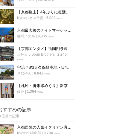
【京都嵐山】4年ぶりに復活！幻想的な竹林ライトアップ「嵐山月灯路」
Kyotopiカメラ部
|
5,803
view
京都最大級のナイトマーケット「京都夜市」が東本願寺前で開催
柳町イズル
|
9,835
view
【京都エンタメ】祇園四条通り歌舞伎発祥地『京都南座』の夏以降が熱い！注目作品続々☆
三杯目 J Soup Brothers
|
2,245
view
宇治＊8/3大久保駐屯地・8/4宇治駐屯地夏まつり開催！大久保では打ち上げ花火も【イベント】
さむやん
|
8,042
view
【札所・御朱印めぐり】新京極八社寺ならとっても気軽に回れます！
藤花
|
1,364
view
おすすめの記事
今注目の記事
京都西陣の人気イタリアン直伝「アンチョビのオイルパスタ」の作り方
Kyotopi 編集部
|
8,704
view