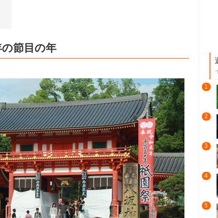
年の節目の年
1
2
3
4
5