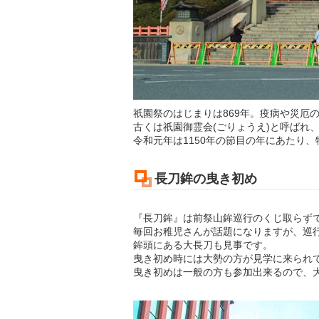
祇園祭のはじまりは869年。疫病や災厄
古くは祇園御霊会(ごりょうえ)と呼ばれ
令和元年は1150年の節目の年にあたり
長刀鉾の曳き初め
『長刀鉾』は前祭山鉾巡行のくじ取らず
毎回お稚児さんが話題になりますが、巡
鉾頭にある大長刀も見事です。
曳き初め時には大勢の方が見学に来られ
曳き初めは一般の方も参加出来るので、