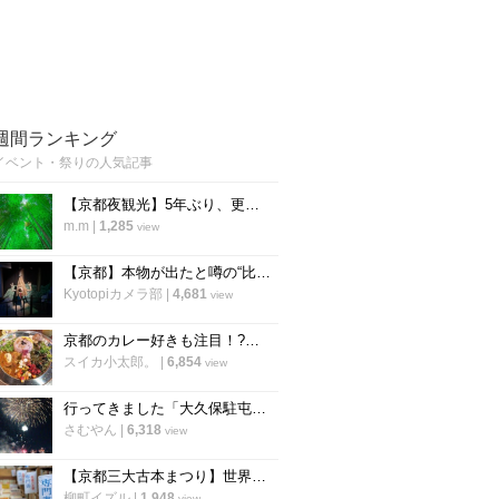
週間ランキング
イベント・祭りの人気記事
【京都夜観光】5年ぶり、更に進化を遂げて復活 幻想的な癒しのライトアップ「東山観月路」
m.m
|
1,285
view
【京都】本物が出たと噂の“比叡山お化け屋敷”が26年ぶりに復活！あの恐怖体験が蘇る
Kyotopiカメラ部
|
4,681
view
京都のカレー好きも注目！?大丸京都店裏の個性派スパイスカレー店「シチサンカレー」
スイカ小太郎。
|
6,854
view
行ってきました「大久保駐屯地夏まつり」8/9は「桂駐屯地納涼夏祭り」開催【イベント】
さむやん
|
6,318
view
【京都三大古本まつり】世界遺産・下鴨神社の糺の森で毎年恒例「下鴨納涼古本まつり」が開催
柳町イズル
|
1,948
view