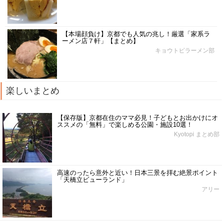
【本場顔負け】京都でも人気の兆し！厳選「家系ラ
ーメン店７軒」【まとめ】
キョウトピラーメン部
楽しいまとめ
【保存版】京都在住のママ必見！子どもとお出かけにオ
ススメの「無料」で楽しめる公園・施設10選！
Kyotopi まとめ部
高速のったら意外と近い！日本三景を拝む絶景ポイント
「天橋立ビューランド」
アリー