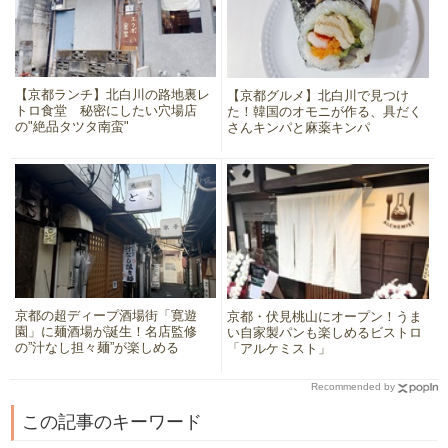
【京都ランチ】北白川の路地裏レ
【京都グルメ】北白川で見つけ
トロ食堂 秘密にしたい穴場店
た！韓国のオモニが作る、具だく
の"絶品タツタ南蛮"
さんキンパと麻薬キンパ
京都の超ディープ酒場街「寛遊
京都・伏見桃山にオープン！うま
園」に麺酒場が誕生！名店監修
い自家製パンも楽しめるビストロ
の”汁なし担々麺”が楽しめる
「アルケミスト」
Recommended by
この記事のキーワード