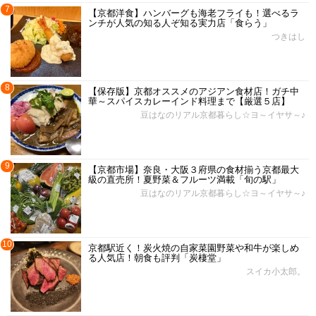
7
【京都洋食】ハンバーグも海老フライも！選べるラ
ンチが人気の知る人ぞ知る実力店「食らう」
つきはし
8
【保存版】京都オススメのアジアン食材店！ガチ中
華～スパイスカレーインド料理まで【厳選５店】
豆はなのリアル京都暮らし☆ヨ～イヤサ～♪
9
【京都市場】奈良・大阪３府県の食材揃う京都最大
級の直売所！夏野菜＆フルーツ満載「旬の駅」
豆はなのリアル京都暮らし☆ヨ～イヤサ～♪
10
京都駅近く！炭火焼の自家菜園野菜や和牛が楽しめ
る人気店！朝食も評判「炭棲堂」
スイカ小太郎。