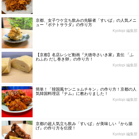
京都、女子ウケ立ち飲みの先駆者「すいば」の人気メニ
ュー『ポテトサラダ』の作り方
Kyotopi 編集部
【京都】名店レシピ動画『大徳寺さいき家』直伝 「ふ
わふわ だし巻き卵」の作り方！
Kyotopi 編集部
簡単！「韓国風ヤンニョムチキン」の作り方！京都の人
気韓国料理店『ナム』に教わりました！
Kyotopi 編集部
京都の超人気立ち飲み「すいば」が美味しい『から揚
げ』の作り方を伝授！
Kyotopi 編集部