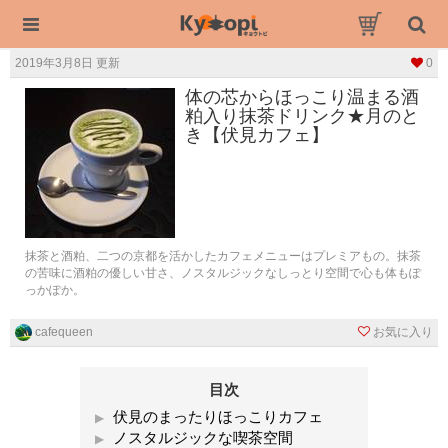
2019年3月8日 更新
0
体の芯からほっこり温まる酒
粕入り抹茶ドリンク★月のと
き【伏見カフェ】
抹茶と酒粕、二つの京都を活かしたカフェメニューはプレミアもの。抹茶
の苦味に酒粕の優しい甘さ、ノスタルジックなしっとり空間で心も体もぽ
っかぽか。
cafequeen
お気に入り
目次
伏見のまったりほっこりカフェ
ノスタルジックな喫茶空間