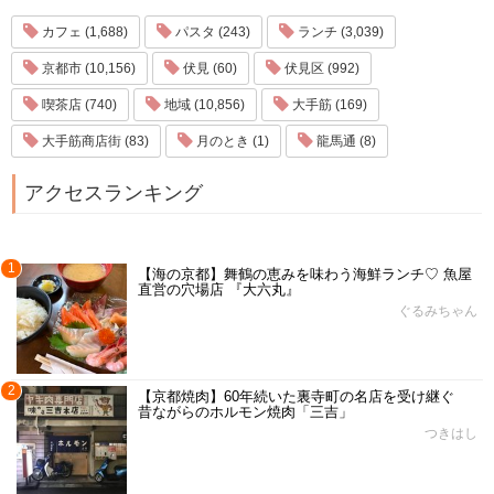
カフェ (1,688)
パスタ (243)
ランチ (3,039)
京都市 (10,156)
伏見 (60)
伏見区 (992)
喫茶店 (740)
地域 (10,856)
大手筋 (169)
大手筋商店街 (83)
月のとき (1)
龍馬通 (8)
アクセスランキング
1
【海の京都】舞鶴の恵みを味わう海鮮ランチ♡ 魚屋
直営の穴場店 『大六丸』
ぐるみちゃん
2
【京都焼肉】60年続いた裏寺町の名店を受け継ぐ
昔ながらのホルモン焼肉「三吉」
つきはし