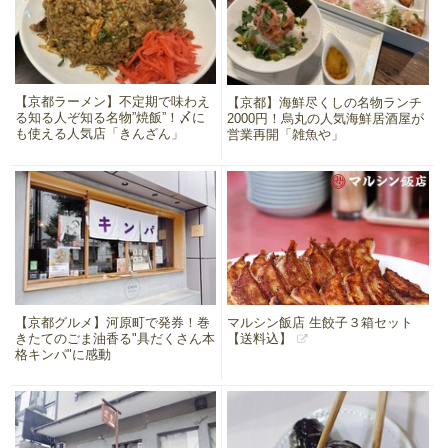
【京都ラーメン】不定期で味わえ
【京都】海鮮尽くしの名物ランチ
る知る人ぞ知る名物”焼飯”！〆に
2000円！烏丸の人気海鮮居酒屋が
も使える人気店「きんざん」
営業再開「雑魚や」
【京都グルメ】河原町で発券！巻
マルシン飯店 生餃子３箱セット
きたてのごま油香る"具だくさん本
【送料込】
格キンパ"に感動