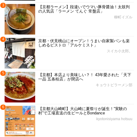
3
【京都ラーメン】段違いでウマい豚骨醤油！太鼓判
の人気店「ラーメン てんぐ 常盤店」
柳町イズル
4
京都・伏見桃山にオープン！うまい自家製パンも楽
しめるビストロ「アルケミスト」
スイカ小太郎。
5
【京都】本店より美味しい？！ 43年愛された「天下
一品 五条桂店」が閉店へ
キョウトピラーメン部
6
【京都大山崎町】大山崎に夏祭りが誕生！“実験の
村”で工場直送の生ビールとBondance
kyotonisiyama hotsuu