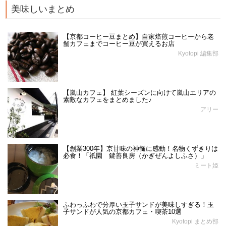
美味しいまとめ
【京都コーヒー豆まとめ】自家焙煎コーヒーから老
舗カフェまでコーヒー豆が買えるお店
Kyotopi 編集部
【嵐山カフェ】 紅葉シーズンに向けて嵐山エリアの
素敵なカフェをまとめました♪
アリー
【創業300年】京甘味の神髄に感動！名物くずきりは
必食！「祇園 鍵善良房（かぎぜんよしふさ）」
ミート姫
ふわっふわで分厚い玉子サンドが美味しすぎる！玉
子サンドが人気の京都カフェ・喫茶10選
Kyotopi まとめ部