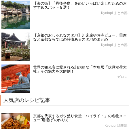
【海の街】「丹後半島」をめいいっぱい楽しむためのお
すすめスポット８選！
Kyotopi まとめ部
【京都のおしゃれなスタバ】川床席やお寺ビュー、畳席
など京都ならではの特徴あるスタバのまとめ
Kyotopi まとめ部
世界の観光客に愛される幻想的な千本鳥居「伏見稲荷大
社」その魅力を大解剖！
ガロン
人気店のレシピ記事
京都を代表するガツ盛り食堂「ハイライト」の名物メニ
ュー”唐揚げ”の作り方
Kyotopi 編集部