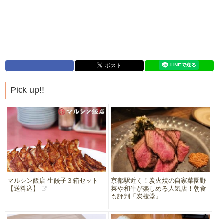
Pick up!!
マルシン飯店 生餃子３箱セット
京都駅近く！炭火焼の自家菜園野
【送料込】
菜や和牛が楽しめる人気店！朝食
も評判「炭棲堂」