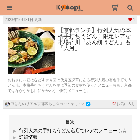
2023年10月31日 更新
1
【京都ランチ】行列人気の本
格手打ちうどん！限定レアな
本場香川『あん餅うどん』も
「大河」
おおきに～豆はなどす☆今回は伏見区深草にある行列人気の有名手打ちう
どん店。本格手打ちうどんを軸に季節の食材を使ったメニュー豊富。京都
ではなかなかお目にかかれない限定メニューも。
お気に入り
豆はなのリアル京都暮らし☆ヨ～イヤサ～♪
目次
行列人気の手打ちうどん名店でレアなメニューも☆
詳細情報