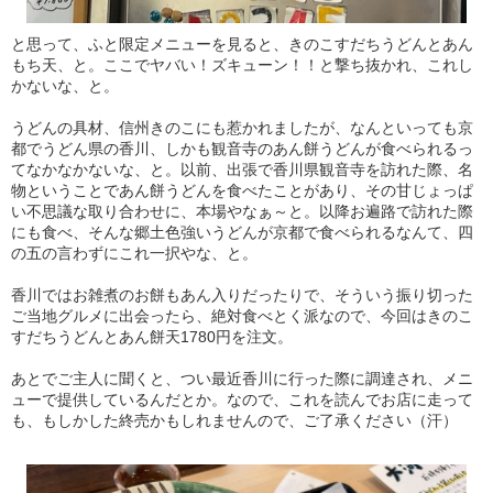
と思って、ふと限定メニューを見ると、きのこすだちうどんとあん
もち天、と。ここでヤバい！ズキューン！！と撃ち抜かれ、これし
かないな、と。
うどんの具材、信州きのこにも惹かれましたが、なんといっても京
都でうどん県の香川、しかも観音寺のあん餅うどんが食べられるっ
てなかなかないな、と。以前、出張で香川県観音寺を訪れた際、名
物ということであん餅うどんを食べたことがあり、その甘じょっぱ
い不思議な取り合わせに、本場やなぁ～と。以降お遍路で訪れた際
にも食べ、そんな郷土色強いうどんが京都で食べられるなんて、四
の五の言わずにこれ一択やな、と。
香川ではお雑煮のお餅もあん入りだったりで、そういう振り切った
ご当地グルメに出会ったら、絶対食べとく派なので、今回はきのこ
すだちうどんとあん餅天1780円を注文。
あとでご主人に聞くと、つい最近香川に行った際に調達され、メニ
ューで提供しているんだとか。なので、これを読んでお店に走って
も、もしかした終売かもしれませんので、ご了承ください（汗）