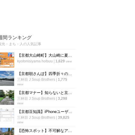
週間ランキング
観光・まち・人の人気記事
【京都大山崎町】大山崎に夏祭りが誕生！“実験の村”で工場直送の生ビールとBondance
kyotonisiyama hotsuu
|
1,629
view
【京都朝さんぽ】四季折々の花も楽しめる！京都人が教える『京都御苑』の歩き方あれこれ☆
三杯目 J Soup Brothers
|
1,775
view
【京都マナー】知らないと京都人にイラっとされる！迷惑行為防止の路上の暗黙ルール【厳選４】
三杯目 J Soup Brothers
|
3,298
view
【京都豆知識】iPhoneユーザー辞書にデフォ登録の謎地名『雲母坂』はこんな場所
三杯目 J Soup Brothers
|
39,825
view
【恐怖スポット】不可解なアクシデントに遭遇「粟田口刑場跡」【観光】