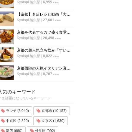
Kyotopi 編集部
|
6,955
view
【京都】名店レシピ動画『大徳寺さいき家』直伝 「ふわふわ だし巻き卵」の作り方！
Kyotopi 編集部
|
27,681
view
京都を代表するガツ盛り食堂「ハイライト」の名物メニュー”唐揚げ”の作り方
Kyotopi 編集部
|
20,498
view
京都の超人気立ち飲み「すいば」が美味しい『から揚げ』の作り方を伝授！
Kyotopi 編集部
|
8,822
view
京都西陣の人気イタリアン直伝「アンチョビのオイルパスタ」の作り方
Kyotopi 編集部
|
8,707
view
人気のキーワード
いま話題になっているキーワード
ランチ (3,040)
京都市 (10,157)
中京区 (2,320)
左京区 (1,630)
新店 (680)
伏見区 (992)