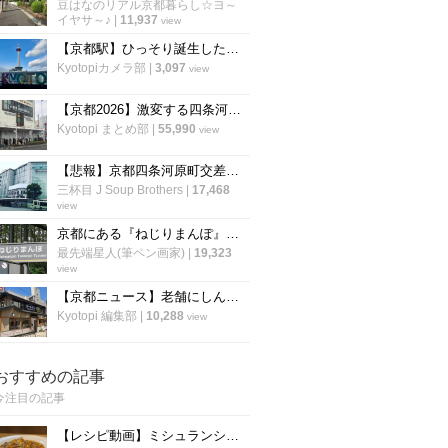
豆はなのリアル京都暮らし☆ヨ～
イヤサ～♪
|
11,937
view
【京都駅】ひっそり誕生したフォトスポット！京都タワーと一緒に撮れる新モニュメント
Kyotopiカメラ部
|
3,097
view
【京都2026】激変する四条河原町・三条の開店閉店まとめ！老舗の休業や注目の新店も
Kyotopi まとめ部
|
55,990
view
【悲報】京都四条河原町交差点の名物店が９０年の歴史に幕！高島屋くぼ地「池善化粧品店」
三杯目 J Soup Brothers
|
17,468
view
京都にある『ねじりまんぽ』とは何ぞや？
最先端星人(筆ペン画家)
|
19,323
view
【京都ニュース】老舗にしんそば店「松葉北店」の跡地に牛カツ専門店がオープン
Kyotopi 編集部
|
10,288
view
おすすめの記事
今注目の記事
【レシピ動画】ミシュランシェフ直伝レシピ！絶品、麻婆豆腐の作り方『中国料理 菜格』