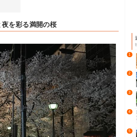
と夜を彩る満開の桜
1
2
3
4
5