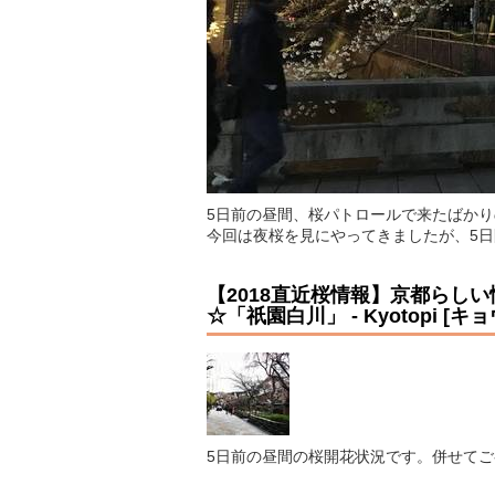
5日前の昼間、桜パトロールで来たばか
今回は夜桜を見にやってきましたが、5
【2018直近桜情報】京都らし
☆「祇園白川」 - Kyotopi 
5日前の昼間の桜開花状況です。併せて