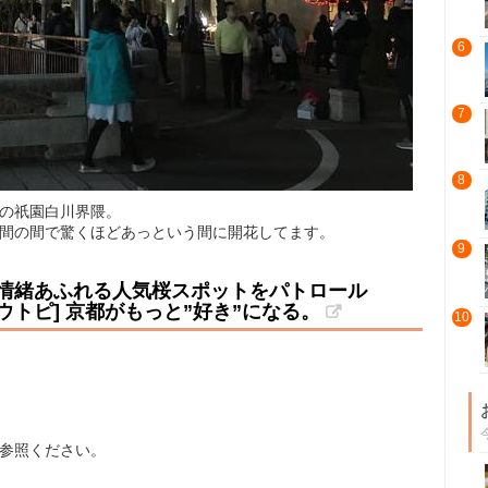
6
7
8
りの祇園白川界隈。
日間の間で驚くほどあっという間に開花してます。
9
い情緒あふれる人気桜スポットをパトロール
[キョウトピ] 京都がもっと”好き”になる。
10
ご参照ください。