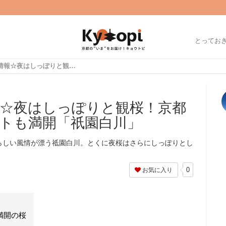
とってお
2018京都桜開花情報☆夜はしっぽりと観桜！京都随一のナイトスポットも満開「祇園白川」
情報☆夜はしっぽりと観桜！京都
トも満開「祇園白川」
京都らしい風情が漂う祗園白川。とくに夜桜はさらにしっぽりとし
0
お気に入り
満開の桜