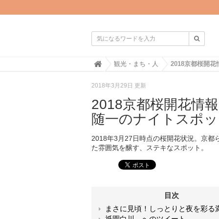

H
観光・まち・人
o
m
2018年3月29日 更新
e
2018京都桜開花
随一のナイトスポッ
2018年3月27日時点の桜開花状況。
た雰囲気を醸す、ステキなスポット。
目次
まさに見頃！しっとりと夜を彩る
祇園白川 へのツイート