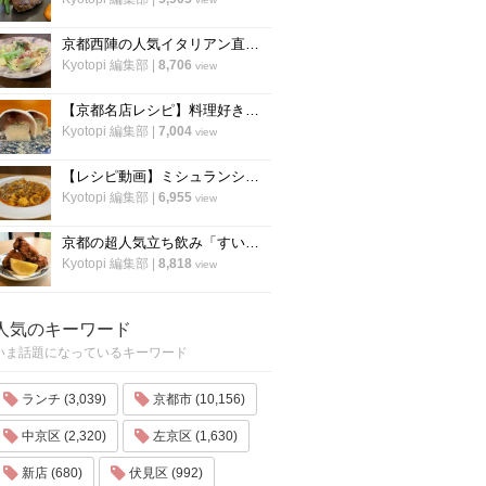
京都西陣の人気イタリアン直伝「アンチョビのオイルパスタ」の作り方
Kyotopi 編集部
|
8,706
view
【京都名店レシピ】料理好き必見！京名物の鯖寿司を自宅でつくる！「酒房わかば」
Kyotopi 編集部
|
7,004
view
【レシピ動画】ミシュランシェフ直伝レシピ！絶品、麻婆豆腐の作り方『中国料理 菜格』
Kyotopi 編集部
|
6,955
view
京都の超人気立ち飲み「すいば」が美味しい『から揚げ』の作り方を伝授！
Kyotopi 編集部
|
8,818
view
人気のキーワード
いま話題になっているキーワード
ランチ (3,039)
京都市 (10,156)
中京区 (2,320)
左京区 (1,630)
新店 (680)
伏見区 (992)