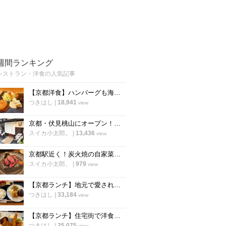
週間ランキング
レストラン・洋食の人気記事
【京都洋食】ハンバーグも海老フライも！選べるランチが人気の知る人ぞ知る実力店「食らう」
つきはし
|
18,941
view
京都・伏見桃山にオープン！うまい自家製パンも楽しめるビストロ「アルケミスト」
スイカ小太郎。
|
13,436
view
京都駅近く！炭火焼の自家菜園野菜や和牛が楽しめる人気店！朝食も評判「炭棲堂」
スイカ小太郎。
|
979
view
【京都ランチ】地元で愛される老舗洋食店！手作りの味をリーズナブルに「舟形」
つきはし
|
33,184
view
【京都ランチ】住宅街で洋食の新店を発見！満足度の高いプレートが評判「洋食堂nook」
つきはし
|
25,075
view