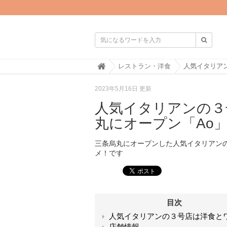

H
レストラン・洋食
o
m
2023年5月16日 更新
e
人気イタリアンの３
丸にオープン「Ao
三条烏丸にオープンした人気イタリアンの
メ！です
目次
人気イタリアンの３号店は洋食と
店舗情報