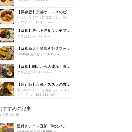
【保存版】京都オススメのビストロ！ランチは行列必至店から予約必須店まで【厳選6店】
豆はなのリアル京都暮らし☆ヨ～
イヤサ～♪
|
15,132
view
【京都】選べる洋食ランチプレートが人気！ご近所で愛される洋食バル「スロウフロウ」
つきはし
|
7,641
view
【京都新店】窯焼き野菜フォカッチャが600円で食べ放題！五十棲系の新店が烏丸に
Kyotopi 編集部
|
11,635
view
【京都】開店から大盛況！食べすぎ注意の充実サラダバー ４年ぶり出店「ステーキのあさくま」
つきはし
|
16,168
view
【保存版】京都オススメの古き良き町洋食☆地元に愛される庶民派の美味しさ【厳選10店】
豆はなのリアル京都暮らし☆ヨ～
イヤサ～♪
|
123,919
view
おすすめの記事
今注目の記事
星付きシェフ直伝『時短ハンバーグ』の作り方！”合わせ調味料”が決め手！フランス料理「レーヌ デ プレ」
Kyotopi 編集部
|
5,905
view