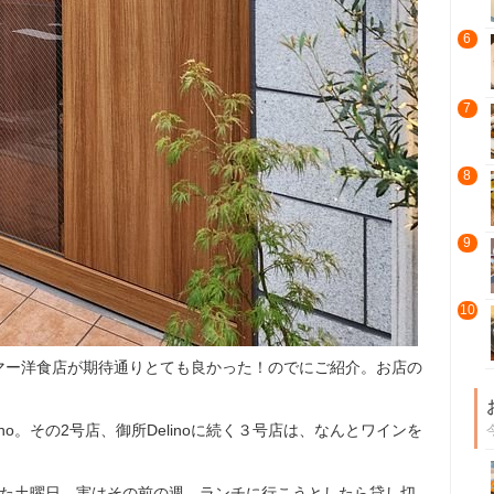
6
7
8
9
10
マー洋食店が期待通りとても良かった！のでにご紹介。お店の
o。その2号店、御所Delinoに続く３号店は、なんとワインを
きた土曜日。実はその前の週、ランチに行こうとしたら貸し切