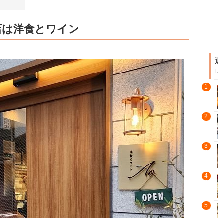
店は洋食とワイン
1
2
3
4
5