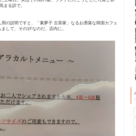
高まる訳で。
人用の説明ですと、「素夢子 古茶家」なるお洒落な韓国カフェ
まして、その1Fなのだ。店内に。