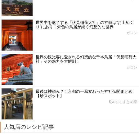
世界中を魅了する「伏見稲荷大社」の神髄は”お山めぐ
り”にあり！朱色の鳥居が続く幻想的な世界
ガロン
世界の観光客に愛される幻想的な千本鳥居「伏見稲荷大
社」その魅力を大解剖！
ガロン
最後は神頼み？！京都の一風変わった神社仏閣まとめ
【珍スポット】
Kyotopi まとめ部
人気店のレシピ記事