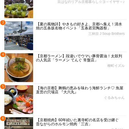
豆はなのリアル京都暮らし☆ヨ～イヤサ～♪
3
【夏の風物詩】やきもの好きよ、京都へ集え！清水
焼の五条坂名物イベント「五条若宮陶器祭」
三杯目 J Soup Brothers
4
【京都ラーメン】段違いでウマい豚骨醤油！太鼓判
の人気店「ラーメン てんぐ 常盤店」
柳町イズル
5
【海の京都】舞鶴の恵みを味わう海鮮ランチ♡ 魚屋
直営の穴場店 『大六丸』
ぐるみちゃん
6
【京都焼肉】60年続いた裏寺町の名店を受け継ぐ
昔ながらのホルモン焼肉「三吉」