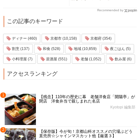
Recommended by
この記事のキーワード
ディナー (460)
京都市 (10,158)
京都府 (354)
割烹 (137)
和食 (528)
地域 (10,859)
夜ごはん (5)
小料理屋 (7)
居酒屋 (551)
老舗 (1,052)
飲み屋 (6)
アクセスランキング
1
【残念】110年の歴史に幕 老舗洋食店「開陽亭」が
閉店 洋食弁当で親しまれた名店
Kyotopi 編集部
2
【保存版】今が旬！京都山科オススメの穴場ぶどう
直売所☆シャインマスカット他【厳選３】