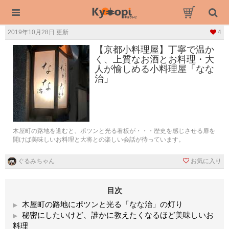
2019年10月28日 更新
4
【京都小料理屋】丁寧で温か
く、上質なお酒とお料理・大
人が愉しめる小料理屋「なな
治」
木屋町の路地を進むと、ポツンと光る看板が・・・歴史を感じさせる扉を
開けば美味しいお料理と大将との楽しい会話が待っています。
ぐるみちゃん
お気に入り
目次
木屋町の路地にポツンと光る「なな治」の灯り
秘密にしたいけど、誰かに教えたくなるほど美味しいお
料理