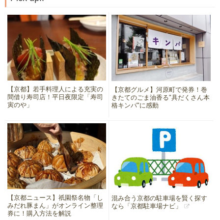
【京都】若手料理人による充実の
【京都グルメ】河原町で発券！巻
間借り寿司店！平日夜限定「寿司
きたてのごま油香る"具だくさん本
寅のや」
格キンパ"に感動
【京都ニュース】祇園祭名物「し
混み合う京都の駐車場を賢く探す
みだれ豚まん」がオンライン整理
なら「京都駐車場ナビ」
券に！購入方法を解説