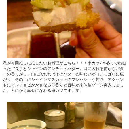
私が今回推しに推したいお料理がこちら！！！串カツ7本盛りで出会
った〝長芋とシャインのアンチョビバター〟口に入れる前からバタ
ーの香りがし、口に入れればそのバターの味わいが口いっぱいに広
がり、その上にシャインマスカットのフレッシュな甘さ、アクセン
トにアンチョビがかさなる♡香りと旨味が未体験ゾーン突入しまし
た。とにかく幸せになれる串カツです。笑