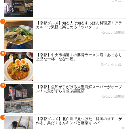
つきはし
7
【京都グルメ】知る人ぞ知るすっぽん料理店！アラ
カルトで気軽に楽しめる「ツバクロ」
Kyotopi 編集部
8
【京都】中央市場近くの豚骨ラーメン店！あっさり
上品な一杯「ななつ屋」
スイカ小太郎。
9
【京都】魚卸が手がける大型海鮮スーパーがオープ
ン！丸魚がずらり並ぶ話題店
Kyotopi 編集部
10
【京都グルメ】北白川で見つけた！韓国のオモニが
作る、具だくさんキンパと麻薬キンパ
葵