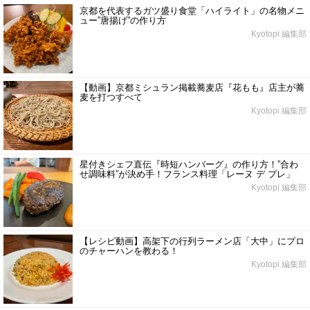
京都を代表するガツ盛り食堂「ハイライト」の名物メニ
ュー”唐揚げ”の作り方
Kyotopi 編集部
【動画】京都ミシュラン掲載蕎麦店『花もも』店主が蕎
麦を打つすべて
Kyotopi 編集部
星付きシェフ直伝『時短ハンバーグ』の作り方！”合わ
せ調味料”が決め手！フランス料理「レーヌ デ プレ」
Kyotopi 編集部
【レシピ動画】高架下の行列ラーメン店「大中」にプロ
のチャーハンを教わる！
Kyotopi 編集部