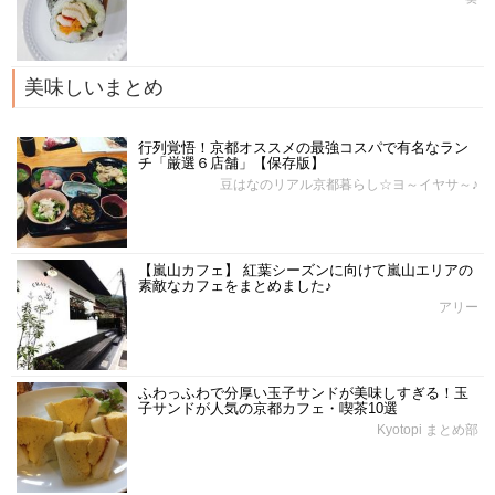
美味しいまとめ
行列覚悟！京都オススメの最強コスパで有名なラン
チ「厳選６店舗」【保存版】
豆はなのリアル京都暮らし☆ヨ～イヤサ～♪
【嵐山カフェ】 紅葉シーズンに向けて嵐山エリアの
素敵なカフェをまとめました♪
アリー
ふわっふわで分厚い玉子サンドが美味しすぎる！玉
子サンドが人気の京都カフェ・喫茶10選
Kyotopi まとめ部