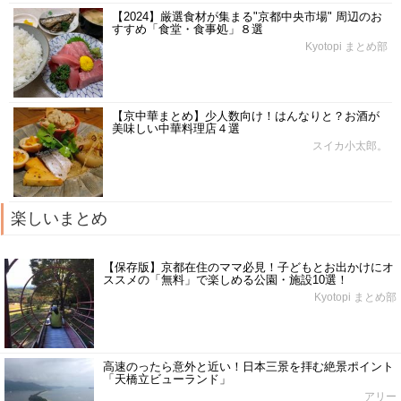
【2024】厳選食材が集まる"京都中央市場" 周辺のお
すすめ「食堂・食事処」８選
Kyotopi まとめ部
【京中華まとめ】少人数向け！はんなりと？お酒が
美味しい中華料理店４選
スイカ小太郎。
楽しいまとめ
【保存版】京都在住のママ必見！子どもとお出かけにオ
ススメの「無料」で楽しめる公園・施設10選！
Kyotopi まとめ部
高速のったら意外と近い！日本三景を拝む絶景ポイント
「天橋立ビューランド」
アリー