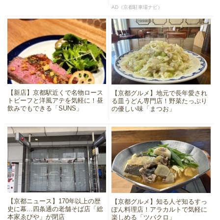
AD（京都駐車場ナビ）
【新店】京都駅近くで名物ロース
【京都グルメ】地元で長年愛され
トビーフと洋風アテを気軽に！昼
る皿うどん専門店！野菜たっぷり
飲みでもできる「SUNS」
の優しい味「まつお」
【京都ニュース】170年以上の歴
【京都グルメ】知る人ぞ知るすっ
史に幕…四条通の老舗そば店「総
ぽん料理店！アラカルトで気軽に
本家ゑびや」が閉店
楽しめる「ツバクロ」