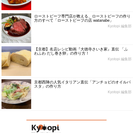
ローストビーフ専門店が教える、ローストビーフの作り
方のすべて「ローストビーフの店 watanabe」
Kyotopi 編集部
【京都】名店レシピ動画『大徳寺さいき家』直伝 「ふ
わふわ だし巻き卵」の作り方！
Kyotopi 編集部
京都西陣の人気イタリアン直伝「アンチョビのオイルパ
スタ」の作り方
Kyotopi 編集部