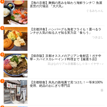
4
【海の京都】舞鶴の恵みを味わう海鮮ランチ♡ 魚屋
直営の穴場店 『大六丸』
ぐるみちゃん
5
【京都洋食】ハンバーグも海老フライも！選べるラ
ンチが人気の知る人ぞ知る実力店「食らう」
つきはし
6
【保存版】京都オススメのアジアン食材店！ガチ中
華～スパイスカレーインド料理まで【厳選５店】
豆はなのリアル京都暮らし☆ヨ～イヤサ～♪
7
【京都朝食】烏丸の路地裏で見つけた！一等米100%
使用、絶品のおにぎり専門店
葵