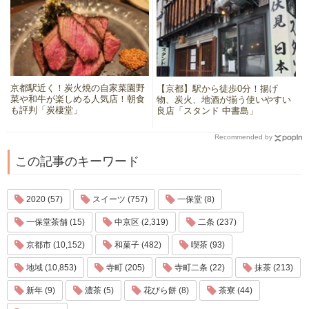
京都駅近く！炭火焼の自家菜園野
【京都】駅から徒歩0分！揚げ
菜や和牛が楽しめる人気店！朝食
物、炭火、地酒が揃う使いやすい
も評判「炭棲堂」
良店「スタンド 中書島」
Recommended by
この記事のキーワード
2020 (57)
スイーツ (757)
一保堂 (8)
一保堂茶舗 (15)
中京区 (2,319)
二条 (237)
京都市 (10,152)
和菓子 (482)
喫茶 (93)
地域 (10,853)
寺町 (205)
寺町二条 (22)
抹茶 (213)
新年 (9)
濃茶 (5)
花びら餅 (8)
茶寮 (44)