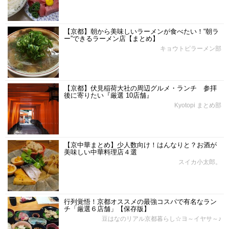
【京都】朝から美味しいラーメンが食べたい！“朝ラ
ー”できるラーメン店【まとめ】
キョウトピラーメン部
【京都】伏見稲荷大社の周辺グルメ・ランチ 参拝
後に寄りたい『厳選 10店舗』
Kyotopi まとめ部
【京中華まとめ】少人数向け！はんなりと？お酒が
美味しい中華料理店４選
スイカ小太郎。
行列覚悟！京都オススメの最強コスパで有名なラン
チ「厳選６店舗」【保存版】
豆はなのリアル京都暮らし☆ヨ～イヤサ～♪