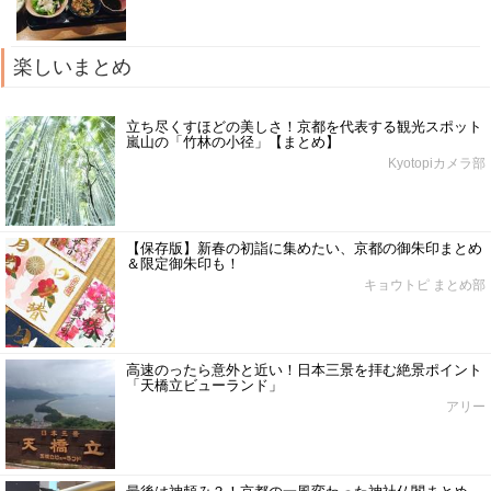
楽しいまとめ
立ち尽くすほどの美しさ！京都を代表する観光スポット
嵐山の「竹林の小径」【まとめ】
Kyotopiカメラ部
【保存版】新春の初詣に集めたい、京都の御朱印まとめ
＆限定御朱印も！
キョウトピ まとめ部
高速のったら意外と近い！日本三景を拝む絶景ポイント
「天橋立ビューランド」
アリー