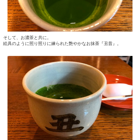
そして、お濃茶と共に。
絵具のように照り照りに練られた艶やかなお抹茶『丑昔』。