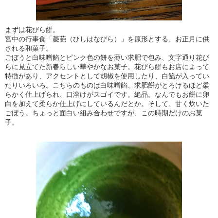
まずは花びら餅。
宮中の行事食「菱葩（ひしはなびら）」を原形とする、お正月に供
される和菓子。
ごぼうと白味噌餡とピンク色の餅を薄い求肥で包み、文字通り花び
らに見立てた新春らしい華やかなお菓子。花びら餅もお店によって
特徴があり、アクセントとして胡椒を使用したり、白餡が入ってい
たりいろいろ。こちらのものは白味噌餡、求肥餅がとろけるほど柔
らかく仕上げられ、口溶けがスゴイです。絶品。なんでもお餅に卵
白を加えて柔らか仕上げにしているんだとか。そして、甘く炊いた
ごぼう。ちょっと面白い組み合わせですが、この時期だけのお菓
子。