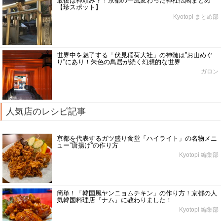
最後は神頼み？！京都の一風変わった神社仏閣まとめ
【珍スポット】
Kyotopi まとめ部
世界中を魅了する「伏見稲荷大社」の神髄は”お山めぐ
り”にあり！朱色の鳥居が続く幻想的な世界
ガロン
人気店のレシピ記事
京都を代表するガツ盛り食堂「ハイライト」の名物メニ
ュー”唐揚げ”の作り方
Kyotopi 編集部
簡単！「韓国風ヤンニョムチキン」の作り方！京都の人
気韓国料理店『ナム』に教わりました！
Kyotopi 編集部