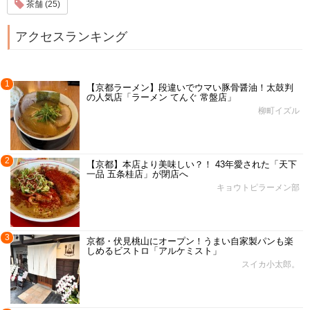
茶舗 (25)
アクセスランキング
1
【京都ラーメン】段違いでウマい豚骨醤油！太鼓判
の人気店「ラーメン てんぐ 常盤店」
柳町イズル
2
【京都】本店より美味しい？！ 43年愛された「天下
一品 五条桂店」が閉店へ
キョウトピラーメン部
3
京都・伏見桃山にオープン！うまい自家製パンも楽
しめるビストロ「アルケミスト」
スイカ小太郎。