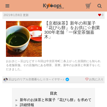
2021年1月8日 更新
0
【京都抹茶】新年の和菓子
『花びら餅』をお供に☆創業
300年老舗「一保堂茶舗嘉
木」
おおきに～豆はなどす☆今回は中京区寺町二条上がった全国的にも知られ
る老舗茶舗。その店舗内にある喫茶、茶寮。新年のお抹茶と和菓子をいた
だきました。
お気に入り
豆はなのリアル京都暮らし☆ヨ～イヤサ～♪
目次
新年のお抹茶と和菓子『花びら餅』を求めて
詳細情報