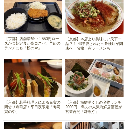
【京都】店舗増加中！550円ロー
【京都】本店より美味しい天下一
スかつ朝定食が高コスパ、早めの
品？！ 43年愛された五条桂店が閉
ランチにも「松のや」
店へ 名物・赤ラーメンも
【京都】若手料理人による充実の
【京都】海鮮尽くしの名物ランチ
間借り寿司店！平日夜限定「寿司
2000円！烏丸の人気海鮮居酒屋が
寅のや」
営業再開「雑魚や」