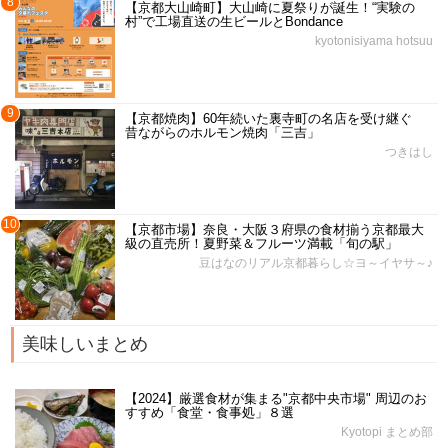
8
【京都大山崎町】大山崎に夏祭りが誕生！“実験の
村”で工場直送の生ビールとBondance
kyotonisiyama hotsuu
9
【京都焼肉】60年続いた裏寺町の名店を受け継ぐ
昔ながらのホルモン焼肉「三吉」
つきはし
10
【京都市場】奈良・大阪３府県の食材揃う京都最大
級の直売所！夏野菜＆フルーツ満載「旬の駅」
豆はなのリアル京都暮らし☆ヨ～イヤサ～♪
美味しいまとめ
【2024】厳選食材が集まる"京都中央市場" 周辺のお
すすめ「食堂・食事処」８選
Kyotopi まとめ部