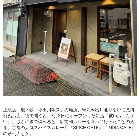
上京区、地下鉄・今出川駅スグの場所、烏丸今出川通り沿いに見慣
れぬお店。後で聞くと、6月3日にオープンした新店『彼toおばんざ
い』。さらに後で調べると、以前朝カレーを食べに行ったことのあ
る、京都の人気スパイスカレー店『SPICE GATE』『INDIA GATE』
の系列店とか。