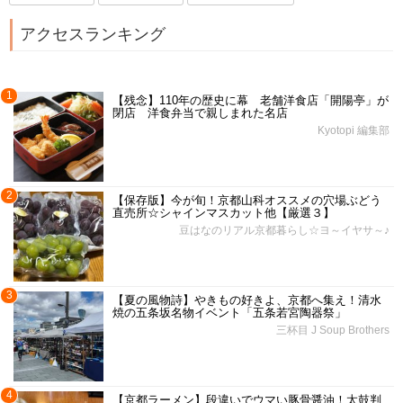
アクセスランキング
1
【残念】110年の歴史に幕 老舗洋食店「開陽亭」が
閉店 洋食弁当で親しまれた名店
Kyotopi 編集部
2
【保存版】今が旬！京都山科オススメの穴場ぶどう
直売所☆シャインマスカット他【厳選３】
豆はなのリアル京都暮らし☆ヨ～イヤサ～♪
3
【夏の風物詩】やきもの好きよ、京都へ集え！清水
焼の五条坂名物イベント「五条若宮陶器祭」
三杯目 J Soup Brothers
4
【京都ラーメン】段違いでウマい豚骨醤油！太鼓判