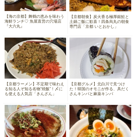
【海の京都】舞鶴の恵みを味わう
【京都朝食】炭火香る極厚銀鮭と
海鮮ランチ♡ 魚屋直営の穴場店
土鍋ご飯に歓喜！四条烏丸の朝食
『大六丸』
専門店「京都 いとおかし」
【京都ラーメン】不定期で味わえ
【京都グルメ】北白川で見つけ
る知る人ぞ知る名物”焼飯”！〆に
た！韓国のオモニが作る、具だく
も使える人気店「きんざん」
さんキンパと麻薬キンパ