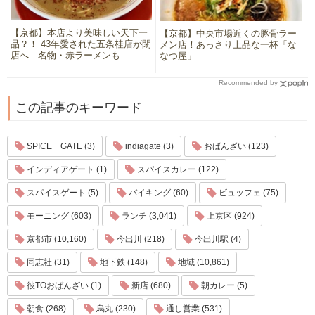
【京都】本店より美味しい天下一
【京都】中央市場近くの豚骨ラー
品？！ 43年愛された五条桂店が閉
メン店！あっさり上品な一杯「な
店へ 名物・赤ラーメンも
なつ屋」
Recommended by
この記事のキーワード
SPICE GATE (3)
indiagate (3)
おばんざい (123)
インディアゲート (1)
スパイスカレー (122)
スパイスゲート (5)
バイキング (60)
ビュッフェ (75)
モーニング (603)
ランチ (3,041)
上京区 (924)
京都市 (10,160)
今出川 (218)
今出川駅 (4)
同志社 (31)
地下鉄 (148)
地域 (10,861)
彼TOおばんざい (1)
新店 (680)
朝カレー (5)
朝食 (268)
烏丸 (230)
通し営業 (531)