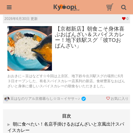
2026年6月30日 更新
0
【京都新店】朝食こそ身体喜
ぶおばんざい＆スパイスカレ
ー！地下鉄駅スグ「彼TOお
ばんざい」
おおきに～豆はなどす☆今回は上京区、地下鉄今出川駅スグの場所に6月
３日オープンした、有名スパイスカレー店系列の新店。食材豊富なおばん
ざいと身体に優しいスパイスカレーの朝食をいただきました。
お気に入り
豆はなのリアル京都暮らし☆ヨ～イヤサ～♪
目次
朝に食べたい！名店手掛けるおばんざいと京風出汁スパ
イスカレー