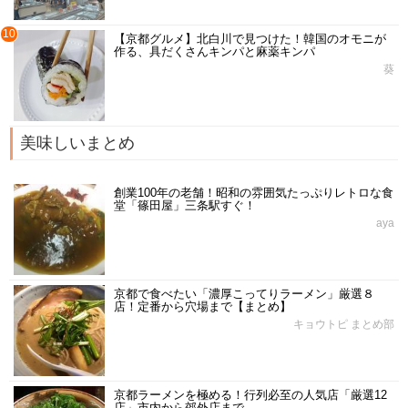
10
【京都グルメ】北白川で見つけた！韓国のオモニが
作る、具だくさんキンパと麻薬キンパ
葵
美味しいまとめ
創業100年の老舗！昭和の雰囲気たっぷりレトロな食
堂「篠田屋」三条駅すぐ！
aya
京都で食べたい「濃厚こってりラーメン」厳選８
店！定番から穴場まで【まとめ】
キョウトピ まとめ部
京都ラーメンを極める！行列必至の人気店「厳選12
店」市内から郊外店まで