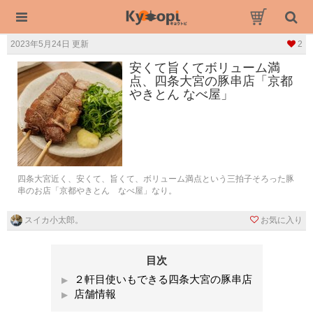
2023年5月24日 更新
2
安くて旨くてボリューム満
点、四条大宮の豚串店「京都
やきとん なべ屋」
四条大宮近く、安くて、旨くて、ボリューム満点という三拍子そろった豚
串のお店「京都やきとん なべ屋」なり。
スイカ小太郎。
お気に入り
目次
２軒目使いもできる四条大宮の豚串店
店舗情報