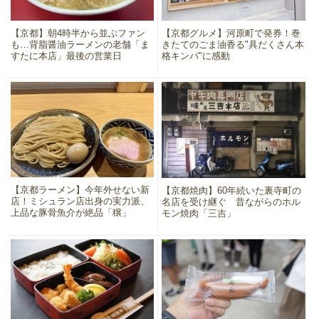
【京都】朝4時半から並ぶファン
【京都グルメ】河原町で発券！巻
も…背脂醤油ラーメンの老舗「ま
きたてのごま油香る"具だくさん本
すたに本店」最後の営業日
格キンパ"に感動
【京都ラーメン】今年外せない新
【京都焼肉】60年続いた裏寺町の
店！ミシュラン店出身の実力派、
名店を受け継ぐ 昔ながらのホル
上品な豚骨魚介が絶品「穣」
モン焼肉「三吉」