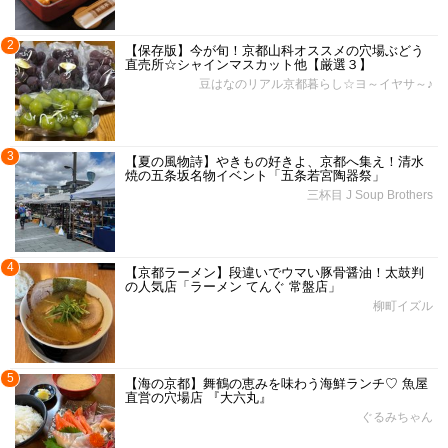
2
【保存版】今が旬！京都山科オススメの穴場ぶどう
直売所☆シャインマスカット他【厳選３】
豆はなのリアル京都暮らし☆ヨ～イヤサ～♪
3
【夏の風物詩】やきもの好きよ、京都へ集え！清水
焼の五条坂名物イベント「五条若宮陶器祭」
三杯目 J Soup Brothers
4
【京都ラーメン】段違いでウマい豚骨醤油！太鼓判
の人気店「ラーメン てんぐ 常盤店」
柳町イズル
5
【海の京都】舞鶴の恵みを味わう海鮮ランチ♡ 魚屋
直営の穴場店 『大六丸』
ぐるみちゃん