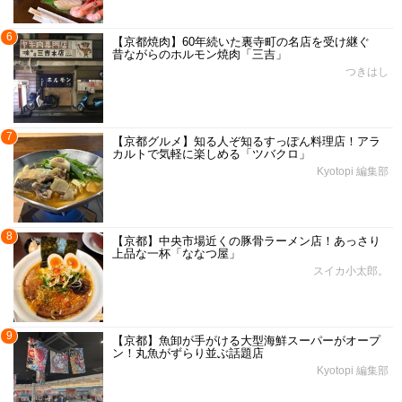
6
【京都焼肉】60年続いた裏寺町の名店を受け継ぐ
昔ながらのホルモン焼肉「三吉」
つきはし
7
【京都グルメ】知る人ぞ知るすっぽん料理店！アラ
カルトで気軽に楽しめる「ツバクロ」
Kyotopi 編集部
8
【京都】中央市場近くの豚骨ラーメン店！あっさり
上品な一杯「ななつ屋」
スイカ小太郎。
9
【京都】魚卸が手がける大型海鮮スーパーがオープ
ン！丸魚がずらり並ぶ話題店
Kyotopi 編集部