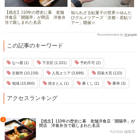
【残念】110年の歴史に幕 老舗
知られざる鮎菓子の世界☆ゆんた
洋食店「開陽亭」が閉店 洋食弁
びグルメツアーズ「京都・若鮎ツ
当で親しまれた名店
アー」開催☆
Recommended by
この記事のキーワード
なべ屋 (1)
下京区 (1,331)
予約不可 (2)
京都市 (10,159)
人気エリア (3,899)
四条大宮 (133)
地域 (10,860)
焼きとん (1)
豚くし (1)
豚串 (3)
アクセスランキング
1
【残念】110年の歴史に幕 老舗洋食店「開陽亭」が
閉店 洋食弁当で親しまれた名店
Kyotopi 編集部