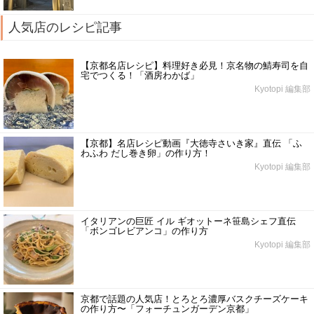
人気店のレシピ記事
【京都名店レシピ】料理好き必見！京名物の鯖寿司を自
宅でつくる！「酒房わかば」
Kyotopi 編集部
【京都】名店レシピ動画『大徳寺さいき家』直伝 「ふ
わふわ だし巻き卵」の作り方！
Kyotopi 編集部
イタリアンの巨匠 イル ギオットーネ笹島シェフ直伝
「ボンゴレビアンコ」の作り方
Kyotopi 編集部
京都で話題の人気店！とろとろ濃厚バスクチーズケーキ
の作り方〜「フォーチュンガーデン京都」