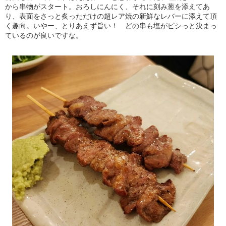
から串物がスタート。おろしにんにく、それに刻み葱を添えてあ
り、表面をさっと炙っただけの超レア焼の新鮮なレバーに添えて頂
く趣向。いやー、とりあえず旨い！ どの串も塩がピシっと決まっ
ているのが良いですな。