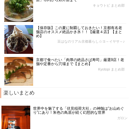
キョウトピ まとめ部
【保存版】この夏に制覇しておきたい！京都有名老
舗店のオススメ絶品かき氷！！【厳選４店】【まと
め】
豆はなのリアル京都暮らし☆ヨ～イヤサ～♪
京都で食べたい「肉厚の絶品さば寿司」厳選9店！老
舗や定番から穴場まで【まとめ】
Kyotopi まとめ部
楽しいまとめ
世界中を魅了する「伏見稲荷大社」の神髄は”お山めぐ
り”にあり！朱色の鳥居が続く幻想的な世界
ガロン