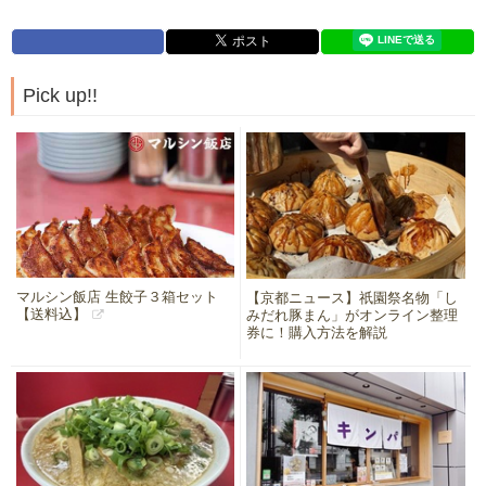
Pick up!!
マルシン飯店 生餃子３箱セット
【京都ニュース】祇園祭名物「し
【送料込】
みだれ豚まん」がオンライン整理
券に！購入方法を解説