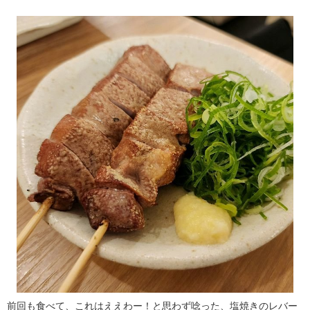
前回も食べて、これはええわー！と思わず唸った、塩焼きのレバー