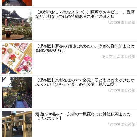
【京都のおしゃれなスタバ】川床席やお寺ビュー、畳席
など京都ならではの特徴あるスタバのまとめ
Kyotopi まとめ部
【保存版】新春の初詣に集めたい、京都の御朱印まとめ
＆限定御朱印も！
キョウトピ まとめ部
【保存版】京都在住のママ必見！子どもとお出かけにオ
ススメの「無料」で楽しめる公園・施設10選！
Kyotopi まとめ部
最後は神頼み？！京都の一風変わった神社仏閣まとめ
【珍スポット】
Kyotopi まとめ部