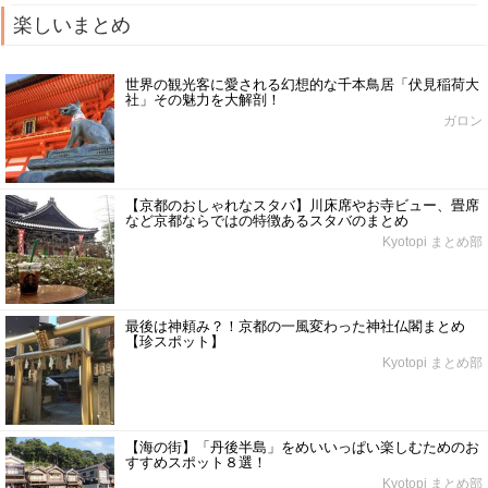
楽しいまとめ
世界の観光客に愛される幻想的な千本鳥居「伏見稲荷大
社」その魅力を大解剖！
ガロン
【京都のおしゃれなスタバ】川床席やお寺ビュー、畳席
など京都ならではの特徴あるスタバのまとめ
Kyotopi まとめ部
最後は神頼み？！京都の一風変わった神社仏閣まとめ
【珍スポット】
Kyotopi まとめ部
【海の街】「丹後半島」をめいいっぱい楽しむためのお
すすめスポット８選！
Kyotopi まとめ部