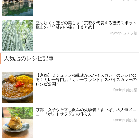
立ち尽くすほどの美しさ！京都を代表する観光スポット
嵐山の「竹林の小径」【まとめ】
Kyotopiカメラ部
人気店のレシピ記事
【京都】ミシュラン掲載店がスパイスカレーのレシピ公
開！カレー専門店「カレープラント」スパイスカレーの
レシピ公開！
Kyotopi 編集部
京都、女子ウケ立ち飲みの先駆者「すいば」の人気メニ
ュー『ポテトサラダ』の作り方
Kyotopi 編集部