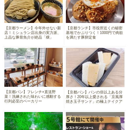
【京都ラーメン】今年外せない新
【京都ランチ】市役所近くの秘密
店！ミシュラン店出身の実力派、
基地でかぶりつく！1000円で肉欲
上品な豚骨魚介が絶品「穣」
を満たす豚卵定食
【京都パン】フレンチ×直送野
【京都パン】パンの倍以上ある分
菜！洗練された味わいに感動する
厚さ！20年以上愛される「京風厚
行列必至のベーカリー
焼き玉子サンド」の極上テイクア
ウト