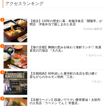
アクセスランキング
1
【残念】110年の歴史に幕 老舗洋食店「開陽亭」が
閉店 洋食弁当で親しまれた名店
Kyotopi 編集部
2
【海の京都】舞鶴の恵みを味わう海鮮ランチ♡ 魚屋
直営の穴場店 『大六丸』
ぐるみちゃん
3
【京都焼肉】60年続いた裏寺町の名店を受け継ぐ
昔ながらのホルモン焼肉「三吉」
つきはし
4
【京都ラーメン】段違いでウマい豚骨醤油！太鼓判
の人気店「ラーメン てんぐ 常盤店」