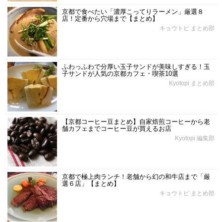
京都で食べたい「濃厚こってりラーメン」厳選８
店！定番から穴場まで【まとめ】
キョウトピ まとめ部
ふわっふわで分厚い玉子サンドが美味しすぎる！玉
子サンドが人気の京都カフェ・喫茶10選
Kyotopi まとめ部
【京都コーヒー豆まとめ】自家焙煎コーヒーから老
舗カフェまでコーヒー豆が買えるお店
Kyotopi 編集部
京都で極上肉ランチ！老舗から幻の和牛店まで「厳
選６店」【まとめ】
キョウトピ まとめ部