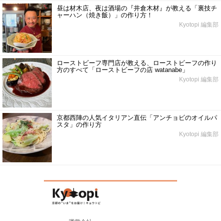
昼は材木店、夜は酒場の『井倉木材』が教える「裏技チ
ャーハン（焼き飯）」の作り方！
Kyotopi 編集部
ローストビーフ専門店が教える、ローストビーフの作り
方のすべて「ローストビーフの店 watanabe」
Kyotopi 編集部
京都西陣の人気イタリアン直伝「アンチョビのオイルパ
スタ」の作り方
Kyotopi 編集部