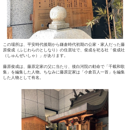
この場所は、平安時代後期から鎌倉時代初期の公家・家人だった藤
原俊成（ふじわらのとしなり）の住居址で、俊成を祀る社「俊成社
（しゅんぜいしゃ）」があります。
藤原俊成は、藤原定家の父に当たり、後白河院の勅命で「千載和歌
集」を編集した人物。ちなみに藤原定家は「小倉百人一首」を編集
した人物として有名。