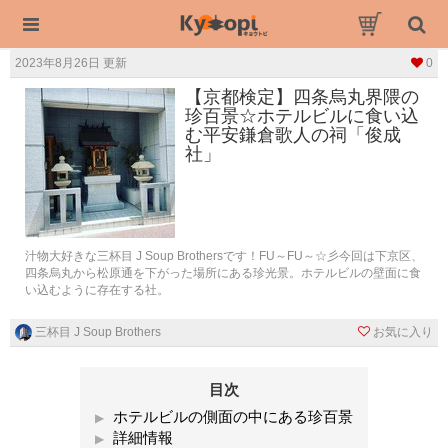
2023年8月26日 更新
0
【京都検定】四条烏丸界隈の
珍百景☆ホテルビルに食い込
む平安鎌倉歌人の祠「俊成
社」
汁物大好きな三杯目 J Soup Brothersです！FU～FU～☆彡今回は下京区、
四条烏丸から松原通を下がった場所にある珍光景。ホテルビルの壁面に食
い込むように存在する社。
三杯目 J Soup Brothers
お気に入り
目次
ホテルビルの側面の中にある珍百景
詳細情報