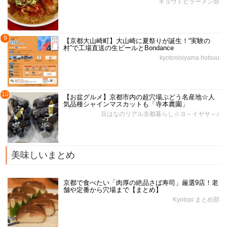
キョウトピラーメン部
9
【京都大山崎町】大山崎に夏祭りが誕生！“実験の
村”で工場直送の生ビールとBondance
kyotonisiyama hotsuu
10
【お盆グルメ】京都市内の超穴場ぶどう名産地☆人
気品種シャインマスカットも「寺本農園」
豆はなのリアル京都暮らし☆ヨ～イヤサ～♪
美味しいまとめ
京都で食べたい「肉厚の絶品さば寿司」厳選9店！老
舗や定番から穴場まで【まとめ】
Kyotopi まとめ部