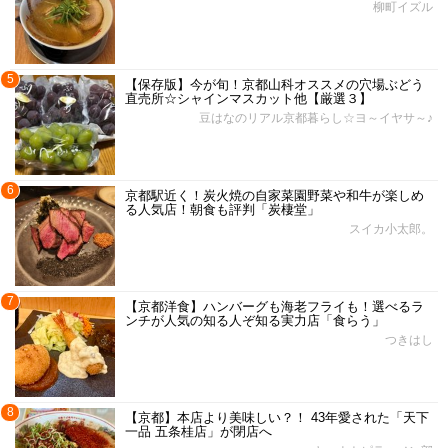
柳町イズル
5
【保存版】今が旬！京都山科オススメの穴場ぶどう
直売所☆シャインマスカット他【厳選３】
豆はなのリアル京都暮らし☆ヨ～イヤサ～♪
6
京都駅近く！炭火焼の自家菜園野菜や和牛が楽しめ
る人気店！朝食も評判「炭棲堂」
スイカ小太郎。
7
【京都洋食】ハンバーグも海老フライも！選べるラ
ンチが人気の知る人ぞ知る実力店「食らう」
つきはし
8
【京都】本店より美味しい？！ 43年愛された「天下
一品 五条桂店」が閉店へ