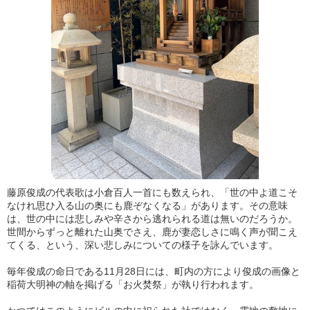
藤原俊成の代表歌は小倉百人一首にも数えられ、「世の中よ道こそ
なけれ思ひ入る山の奥にも鹿ぞなくなる」があります。その意味
は、世の中には悲しみや辛さから逃れられる道は無いのだろうか。
世間からずっと離れた山奥でさえ、鹿が妻恋しさに鳴く声が聞こえ
てくる、という、深い悲しみについての様子を詠んでいます。
毎年俊成の命日である11月28日には、町内の方により俊成の画像と
稲荷大明神の軸を掲げる「お火焚祭」が執り行われます。