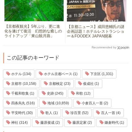
【京都夜観光】5年ぶり、更に進
【京都ニュース】成田悠輔氏の謎
化を遂げて復活 幻想的な癒しの
企画話題！ホテルレストランショ
ライトアップ「東山観月路」
ー＆FOODEX JAPAN開幕
Recommended by
この記事のキーワード
ホテル (134)
ホテル京都ベース (1)
下京区 (1,331)
京都市 (10,158)
京都検定 (23)
俊成社 (1)
千載和歌集 (1)
史跡 (245)
和歌 (12)
四条烏丸 (516)
地域 (10,859)
小倉百人一首 (2)
平安時代 (30)
歌人 (1)
珍百景 (52)
百人一首 (4)
神社 (314)
藤原俊成 (2)
藤原定家 (2)
鎌倉時代 (1)