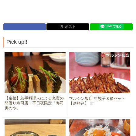
Pick up!!
【京都】若手料理人による充実の
マルシン飯店 生餃子３箱セット
間借り寿司店！平日夜限定「寿司
【送料込】
寅のや」