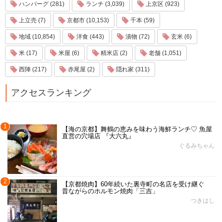
ハンバーグ (281)
ランチ (3,039)
上京区 (923)
上立売 (7)
京都市 (10,153)
千本 (59)
地域 (10,854)
洋食 (443)
漬物 (72)
玄米 (6)
米 (17)
米屋 (6)
精米店 (2)
老舗 (1,051)
西陣 (217)
赤尾屋 (2)
隠れ家 (311)
アクセスランキング
1
【海の京都】舞鶴の恵みを味わう海鮮ランチ♡ 魚屋
直営の穴場店 『大六丸』
ぐるみちゃん
2
【京都焼肉】60年続いた裏寺町の名店を受け継ぐ
昔ながらのホルモン焼肉「三吉」
つきはし