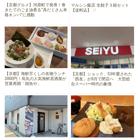
【京都グルメ】河原町で発券！巻
マルシン飯店 生餃子３箱セット
きたてのごま油香る"具だくさん本
【送料込】
格キンパ"に感動
【京都】海鮮尽くしの名物ランチ
【京都】ショック、53年愛された
2000円！烏丸の人気海鮮居酒屋が
「西友」が9月で閉店へ 大型総
営業再開「雑魚や」
合スーパー時代の象徴