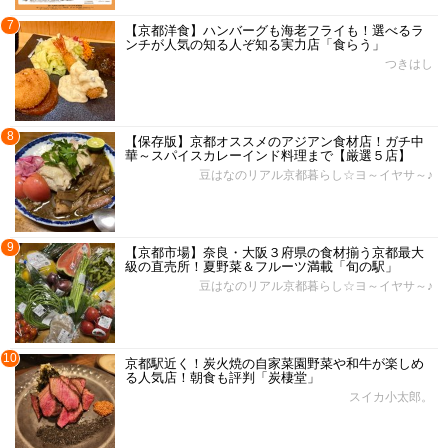
7
【京都洋食】ハンバーグも海老フライも！選べるラ
ンチが人気の知る人ぞ知る実力店「食らう」
つきはし
8
【保存版】京都オススメのアジアン食材店！ガチ中
華～スパイスカレーインド料理まで【厳選５店】
豆はなのリアル京都暮らし☆ヨ～イヤサ～♪
9
【京都市場】奈良・大阪３府県の食材揃う京都最大
級の直売所！夏野菜＆フルーツ満載「旬の駅」
豆はなのリアル京都暮らし☆ヨ～イヤサ～♪
10
京都駅近く！炭火焼の自家菜園野菜や和牛が楽しめ
る人気店！朝食も評判「炭棲堂」
スイカ小太郎。