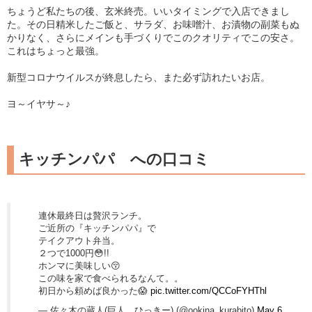
ちょうど私たちの後、玄米終売。いいタイミングで入店できまし
た。その日精米したご飯と、サラダ、お味噌汁、お漬物の副菜もぬ
かりなく、さらにメインも手づくりでこのクオリティでこの安さ。
これはちょっと最強。
新型コロナウイルスが終息したら、また必ず訪れたいお店。
ヨ～イヤサ～♪
キッチンパパ への口コミ
連休最終日は贅沢ランチ。
ご近所の『キッチンパパ』で
テイクアウト弁当。
２つで1000円😳!!
ホンマに美味しい😚
この味を家で食べられるなんて。。
初日から頼めば良かった😱
pic.twitter.com/QCCoFYHThl
— 佐々木の蔵人(巨人、ひっきー) (@ookina_kurabito)
May 6,