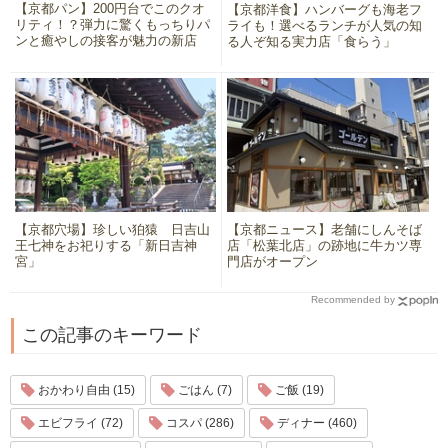
【京都パン】200円台でこのクオ
【京都洋食】ハンバーグも海老フ
リティ！？弾力に驚くもっちりパ
ライも！選べるランチが人気の知
ンと癒やしの接客が魅力の新店
る人ぞ知る実力店「食らう」
【京都穴場】珍しい狛猿 日吉山
【京都ニュース】老舗にしんそば
王七神をお祀りする「新日吉神
店「松葉北店」の跡地に牛カツ専
宮」
門店がオープン
Recommended by
この記事のキーワード
おかわり自由 (15)
ごはん (7)
ご飯 (19)
エビフライ (72)
コスパ (286)
ディナー (460)