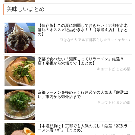
美味しいまとめ
【保存版】この夏に制覇しておきたい！京都有名老
舗店のオススメ絶品かき氷！！【厳選４店】【まと
め】
豆はなのリアル京都暮らし☆ヨ～イヤサ～♪
京都で食べたい「濃厚こってりラーメン」厳選８
店！定番から穴場まで【まとめ】
キョウトピ まとめ部
京都ラーメンを極める！行列必至の人気店「厳選12
店」市内から郊外店まで
キョウトピ まとめ部
【本場顔負け】京都でも人気の兆し！厳選「家系ラ
ーメン店７軒」【まとめ】