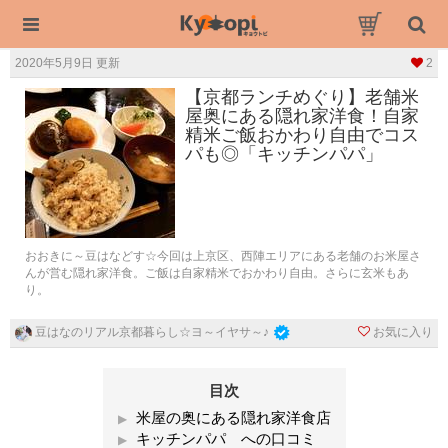
2020年5月9日 更新
2
【京都ランチめぐり】老舗米
屋奥にある隠れ家洋食！自家
精米ご飯おかわり自由でコス
パも◎「キッチンパパ」
おおきに～豆はなどす☆今回は上京区、西陣エリアにある老舗のお米屋さ
んが営む隠れ家洋食。ご飯は自家精米でおかわり自由。さらに玄米もあ
り。
お気に入り
豆はなのリアル京都暮らし☆ヨ～イヤサ～♪
目次
米屋の奥にある隠れ家洋食店
キッチンパパ への口コミ