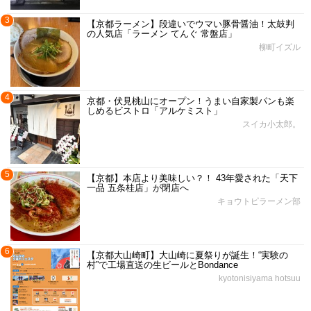
3
【京都ラーメン】段違いでウマい豚骨醤油！太鼓判
の人気店「ラーメン てんぐ 常盤店」
柳町イズル
4
京都・伏見桃山にオープン！うまい自家製パンも楽
しめるビストロ「アルケミスト」
スイカ小太郎。
5
【京都】本店より美味しい？！ 43年愛された「天下
一品 五条桂店」が閉店へ
キョウトピラーメン部
6
【京都大山崎町】大山崎に夏祭りが誕生！“実験の
村”で工場直送の生ビールとBondance
kyotonisiyama hotsuu