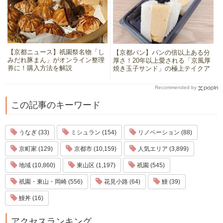
【京都ニュース】祇園祭名物「し
【京都パン】パンの倍以上ある分
みだれ豚まん」がオンライン整理
厚さ！20年以上愛される「京風厚
券に！購入方法を解説
焼き玉子サンド」の極上テイクア
ウト
Recommended by
この記事のキーワード
うなぎ (33)
ミシュラン (154)
リノベーション (88)
京町家 (129)
京都市 (10,159)
人気エリア (3,899)
地域 (10,860)
東山区 (1,197)
祇園 (545)
祇園・東山・岡崎 (556)
花見小路 (64)
鰻 (39)
鰻丼 (16)
アクセスランキング