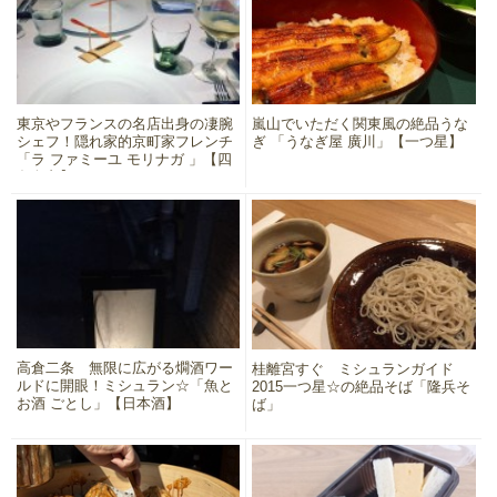
東京やフランスの名店出身の凄腕
嵐山でいただく関東風の絶品うな
シェフ！隠れ家的京町家フレンチ
ぎ 「うなぎ屋 廣川」【一つ星】
「ラ ファミーユ モリナガ 」【四
条烏丸】
高倉二条 無限に広がる燗酒ワー
桂離宮すぐ ミシュランガイド
ルドに開眼！ミシュラン☆「魚と
2015一つ星☆の絶品そば「隆兵そ
お酒 ごとし」【日本酒】
ば」