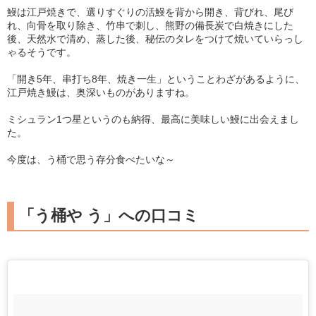
鰻は江戸焼きで、選りすぐりの活鰻を背から開き、背びれ、尾び
れ、向骨を取り除き、竹串で刺し、熊野の備長炭で白焼きにした
後、天然水で清め、蒸した後、秘伝のタレをつけて焼いていらっし
ゃるそうです。
「開き5年、串打ち8年、焼き一生」ということわざがあるように、
江戸焼き鰻は、奥深いものがありますね。
ミシュラン1つ星というのも納得、最高に美味しい鰻に出会えまし
た。
今度は、う桶で思う存分食べたいな～
「う桶や う」への口コミ