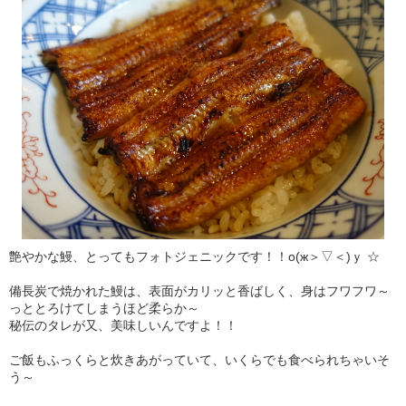
艶やかな鰻、とってもフォトジェニックです！！о(ж＞▽＜)ｙ ☆
備長炭で焼かれた鰻は、表面がカリッと香ばしく、身はフワフワ～
っととろけてしまうほど柔らか～
秘伝のタレが又、美味しいんですよ！！
ご飯もふっくらと炊きあがっていて、いくらでも食べられちゃいそ
う～