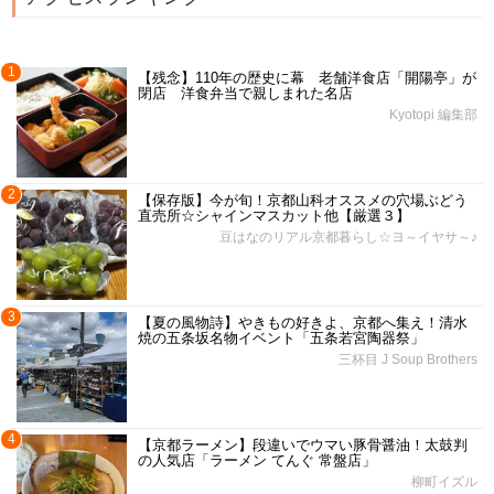
1
【残念】110年の歴史に幕 老舗洋食店「開陽亭」が
閉店 洋食弁当で親しまれた名店
Kyotopi 編集部
2
【保存版】今が旬！京都山科オススメの穴場ぶどう
直売所☆シャインマスカット他【厳選３】
豆はなのリアル京都暮らし☆ヨ～イヤサ～♪
3
【夏の風物詩】やきもの好きよ、京都へ集え！清水
焼の五条坂名物イベント「五条若宮陶器祭」
三杯目 J Soup Brothers
4
【京都ラーメン】段違いでウマい豚骨醤油！太鼓判
の人気店「ラーメン てんぐ 常盤店」
柳町イズル