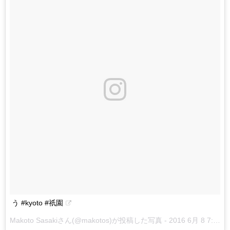
う #kyoto #祇園
Makoto Sasakiさん(@makotos)が投稿した写真 -
2016 6月 8 7:49午後 PDT