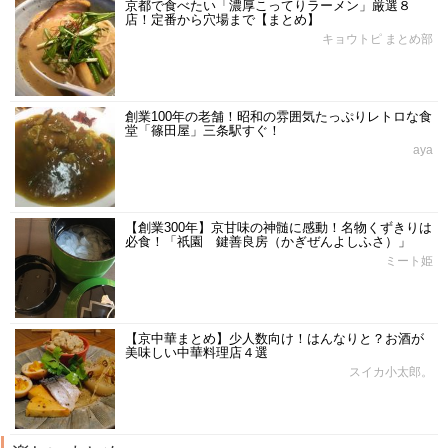
京都で食べたい「濃厚こってりラーメン」厳選８
店！定番から穴場まで【まとめ】
キョウトピ まとめ部
創業100年の老舗！昭和の雰囲気たっぷりレトロな食
堂「篠田屋」三条駅すぐ！
aya
【創業300年】京甘味の神髄に感動！名物くずきりは
必食！「祇園 鍵善良房（かぎぜんよしふさ）」
ミート姫
【京中華まとめ】少人数向け！はんなりと？お酒が
美味しい中華料理店４選
スイカ小太郎。