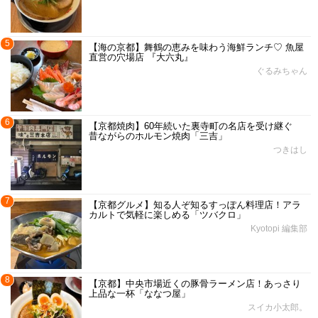
5
【海の京都】舞鶴の恵みを味わう海鮮ランチ♡ 魚屋
直営の穴場店 『大六丸』
ぐるみちゃん
6
【京都焼肉】60年続いた裏寺町の名店を受け継ぐ
昔ながらのホルモン焼肉「三吉」
つきはし
7
【京都グルメ】知る人ぞ知るすっぽん料理店！アラ
カルトで気軽に楽しめる「ツバクロ」
Kyotopi 編集部
8
【京都】中央市場近くの豚骨ラーメン店！あっさり
上品な一杯「ななつ屋」
スイカ小太郎。