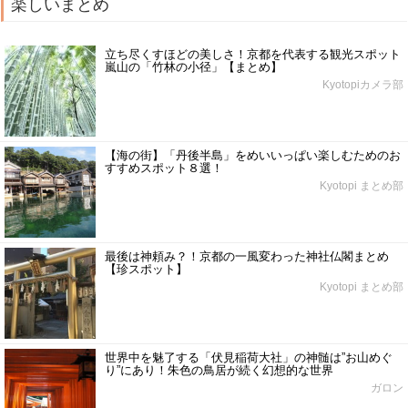
楽しいまとめ
立ち尽くすほどの美しさ！京都を代表する観光スポット
嵐山の「竹林の小径」【まとめ】
Kyotopiカメラ部
【海の街】「丹後半島」をめいいっぱい楽しむためのお
すすめスポット８選！
Kyotopi まとめ部
最後は神頼み？！京都の一風変わった神社仏閣まとめ
【珍スポット】
Kyotopi まとめ部
世界中を魅了する「伏見稲荷大社」の神髄は”お山めぐ
り”にあり！朱色の鳥居が続く幻想的な世界
ガロン