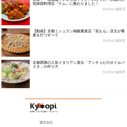
気韓国料理店『ナム』に教わりました！
Kyotopi 編集部
【動画】京都ミシュラン掲載蕎麦店『花もも』店主が蕎
麦を打つすべて
Kyotopi 編集部
京都西陣の人気イタリアン直伝「アンチョビのオイルパ
スタ」の作り方
Kyotopi 編集部
運営会社