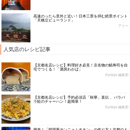
高速のったら意外と近い！日本三景を拝む絶景ポイント
「天橋立ビューランド」
アリー
人気店のレシピ記事
【京都名店レシピ】料理好き必見！京名物の鯖寿司を自
宅でつくる！「酒房わかば」
Kyotopi 編集部
【京都名店レシピ】予約必須店「秋華」直伝 、パラパ
ラ鮭のチャーハン！超簡単！
Kyotopi 編集部
簡単！「韓国風ヤンニョムチキン」の作り方！京都の人