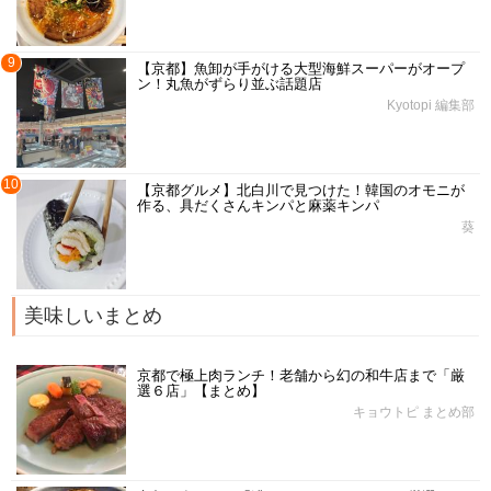
9
【京都】魚卸が手がける大型海鮮スーパーがオープ
ン！丸魚がずらり並ぶ話題店
Kyotopi 編集部
10
【京都グルメ】北白川で見つけた！韓国のオモニが
作る、具だくさんキンパと麻薬キンパ
葵
美味しいまとめ
京都で極上肉ランチ！老舗から幻の和牛店まで「厳
選６店」【まとめ】
キョウトピ まとめ部