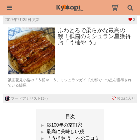
2017年7月25日 更新
3
ふわとろで柔らかな最高の
鰻！祇園のミシュラン星獲得
店「う桶や う」
祇園花見小路の「う桶や う」ミシュランガイド京都で一つ星を獲得され
ている鰻屋
フードアナリストゆう
お気に入り
目次
築100年の京町家
最高に美味しい鰻
「う桶や う」への口コミ